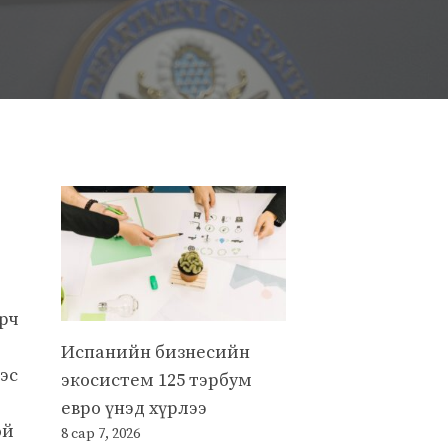
арч
Испанийн бизнесийн
эс
экосистем 125 тэрбум
евро үнэд хүрлээ
ой
8 сар 7, 2026