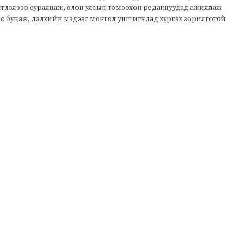
чиглэлээр суралцаж, олон улсын томоохон редакцуудад ажиллаж
оо буцаж, дэлхийн мэдээг монгол уншигчдад хүргэх зорилготой