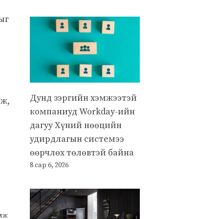
ыг
Дунд зэргийн хэмжээтэй
лж,
компаниуд Workday-ийн
дагуу Хүний нөөцийн
удирдлагын системээ
өөрчлөх төлөвтэй байна
8 сар 6, 2026
улж