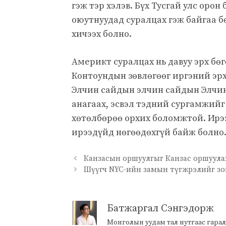
гэж тэр хэлэв. Бүх Тусгай улс орон
оюутнуудад суралцах гэж байгаа б
хичээх болно.
Америкт суралцах нь давуу эрх бө
Контоундын зөвлөгөөг иргэний эрх
Элчин сайдын элчин сайдын Элчи
анагаах, эсвэл тэдний сургамжийг
хөтөлбөрөө орхих боломжтой. Ирээ
ирээдүйд нөгөөдөхгүй байж болно
Канзасын оршуулгыг Канзас оршуула
Шүүгч NYC-ийн замын түгжрэлийг зог
Батжаргал Сэнгэдорж
Монголын уудам тал нутгаас гарал