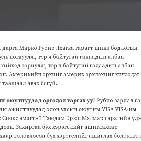
дарга Марко Рубио Лхагва гарагт шинэ бодлогын
уль ногдуулж, тэр ч байтугай гадаадын албан
 хийхэд зориулж, тэр ч байтугай гадаадын албан
сэн. Америкийн эрхийг америк эрхлэхийг хичээдэг
 таашаал авах ёсгүй.
ын оюутнуудад өргөдөл гаргах уу?
Рубио зарлал г
ны ажилтнуудад олон улсын оюутны VISA VISA-ны
эс Спокс эмэгтэй Тэмдэм Брюс Мягмар гарагийн үдэ
дсөн. Захиргаа бүх хэрэгслийг ашиглахаар
ахаар төлөвлөсөн бүх хэрэгслийг ашиглах боломжт