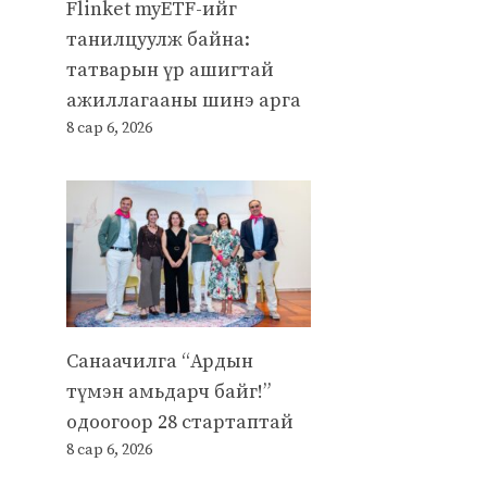
Flinket myETF-ийг
танилцуулж байна:
татварын үр ашигтай
ажиллагааны шинэ арга
8 сар 6, 2026
Санаачилга “Ардын
түмэн амьдарч байг!”
одоогоор 28 стартаптай
8 сар 6, 2026