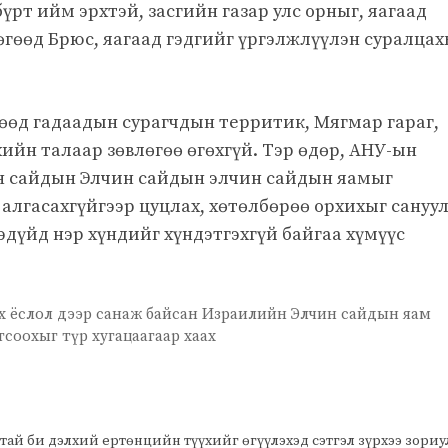
 бүрт ийм эрхтэй, засгийн газар улс орныг, яагаад
өгөөд Брюс, яагаад гэдгийг үргэлжлүүлэн суралцах
гөөд гадаадын сурагчдын территик, Мягмар гараг,
ийн талаар зөвлөгөө өгөхгүй. Тэр өдөр, АНУ-ын
н сайдын Элчин сайдын элчин сайдын яамыг
 алгасахгүйгээр цуцлах, хөтөлбөрөө орхихыг сануу
дүйд нэр хүндийг хүндэтгэхгүй байгаа хүмүүс
.
х ёслол дээр санаж байсан Израилийн Элчин сайдын яам
соохыг түр хугацаагаар хаах
тай би дэлхий ертөнцийн түүхийг өгүүлэхэд сэтгэл зүрхээ зори