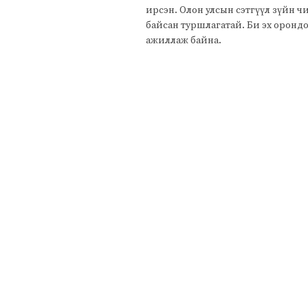
ирсэн. Олон улсын сэтгүүл зүйн 
байсан туршлагатай. Би эх оронд
ажиллаж байна.