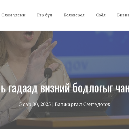
Олон улсын
Гэр бүл
Боловсрол
Соёл
Бизн
ь гадаад визний бодлогыг ча
5 сар 30, 2025
| Батжаргал Сэнгэдорж