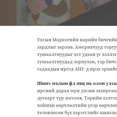
Улсын Маркогийн нарийн бичгийн 
зардлыг зарлав. Америкчууд торгу
тушаалтнуудыг хэт удаан үг хэллэг
тушаалтнуудад зориулан, тэр бич
гадаадын иргэд АНУ-д ирэх эрхийг
Шинэ малын үйл явц нь олон улс
ирсний дараа муж улсын захиргаа
дугаарт түр зогсоов. Төрийн хэлт
хойшхи өөрчлөлтийн үеэр өөрчлөг
төлөвлөсөн бүх хэрэгслийг ашигл