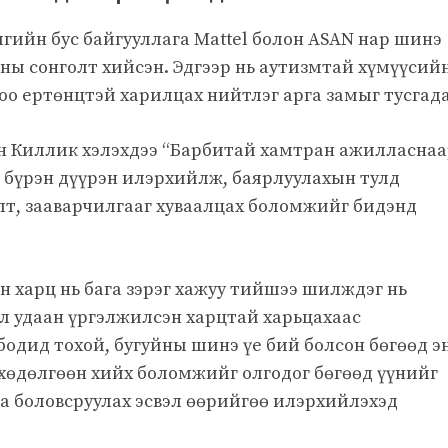
гийн бус байгууллага Mattel болон ASAN нар шинэ
йны сонголт хийсэн. Эдгээр нь аутизмтай хүмүүсий
о ертөнцтэй харилцах нийтлэг арга замыг тусгада
н Киллик хэлэхдээ “Барбитай хамтран ажилласна
 бүрэн дүүрэн илэрхийлж, баярлуулахын тулд
т, зааварчилгааг хуваалцах боломжийг бидэнд
 харц нь бага зэрэг хажуу тийшээ шилждэг нь
л удаан үргэлжилсэн харцтай харьцахаас
одид тохой, бугуйны шинэ үе бий болсон бөгөөд э
р хөдөлгөөн хийх боломжийг олгодог бөгөөд үүнийг
а боловсруулах эсвэл өөрийгөө илэрхийлэхэд