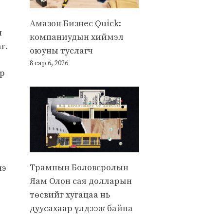
Амазон Бизнес Quick:
н
компаниудын хиймэл
г.
оюуны туслагч
8 сар 6, 2026
ар
Трампын Боловсролын
нэ
Яам Олон сая долларын
төсвийг хугацаа нь
дуусахаар үлдээж байна