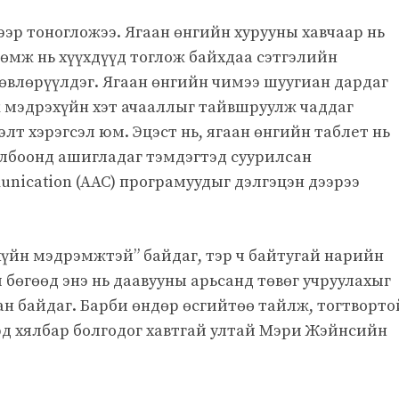
ээр тоногложээ. Ягаан өнгийн хурууны хавчаар нь
рөмж нь хүүхдүүд тоглож байхдаа сэтгэлийн
өвлөрүүлдэг. Ягаан өнгийн чимээ шуугиан дардаг
аж мэдрэхүйн хэт ачааллыг тайвшруулж чаддаг
лт хэрэгсэл юм. Эцэст нь, ягаан өнгийн таблет нь
лбоонд ашигладаг тэмдэгтэд суурилсан
unication (AAC) програмуудыг дэлгэцэн дээрээ
хүйн мэдрэмжтэй” байдаг, тэр ч байтугай нарийн
бөгөөд энэ нь даавууны арьсанд төвөг учруулахыг
тан байдаг. Барби өндөр өсгийтөө тайлж, тогтворто
д хялбар болгодог хавтгай ултай Мэри Жэйнсийн