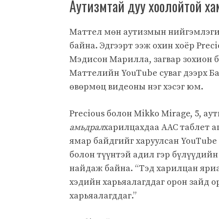
Аутизмтай дуу хоолойтой х
Маттел мөн аутизмын нийгэмлэги
байна. Эдгээрт ээж охин хоёр Prec
Мэдисон Марилла, загвар зохион б
Маттелийн YouTube суваг дээрх Б
өвөрмөц видеоны нэг хэсэг юм.
Precious болон Mikko Mirage, 5, 
амьдрал
харилцахдаа AAC таблет а
ямар байдгийг харуулсан YouTube с
болон түүнтэй адил гэр бүлүүдийн
найдаж байна. “Тэд харилцан яри
хэдийн харьяалагддаг орон зайд ор
харьяалагддаг.”