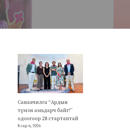
т
Санаачилга “Ардын
түмэн амьдарч байг!”
одоогоор 28 стартаптай
8 сар 6, 2026