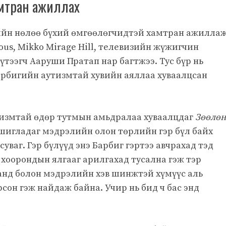
амтран ажиллах
йн нөлөө бүхий өмгөөлөгчидтэй хамтран ажилла
ious, Mikko Mirage Hill, телевизийн жүжигчин
үтээгч Ааруши Пратап нар багтжээ. Тус бүр нь
арбигийн аутизмтай хувийн аяллаа хуваалцсан
аутизмтай өдөр тутмын амьдралаа хуваалцдаг
Зөөлөн
шигладаг мэдрэлийн олон төрлийн гэр бүл байх
уваг. Гэр бүлүүд энэ Барбиг гэртээ авчрахад тэд
 хоорондын ялгааг арилгахад тусална гэж тэр
анд болон мэдрэлийн хэв шинжтэй хүмүүс аль
сон гэж найдаж байна. Учир нь бид ч бас энд