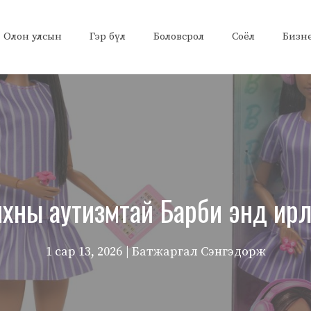
Олон улсын
Гэр бүл
Боловсрол
Соёл
Бизн
хны аутизмтай Барби энд ир
1 сар 13, 2026
| Батжаргал Сэнгэдорж