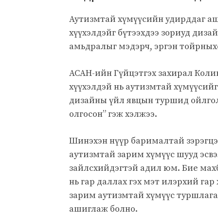
Аутизмтай хүмүүсийн удирддаг аш
хүүхэлдэйг бүтээхдээ зориуд диза
амьдралыг мэдэрч, эргэн тойрныхо
АСАН-ийн Гүйцэтгэх захирал Коли
хүүхэлдэй нь аутизмтай хүмүүсийг
дизайны үйл явцын туршид ойлгол
олгосон” гэж хэлжээ.
Шинэхэн нүүр барималтай зэрэгцэн
аутизмтай зарим хүмүүс шууд эсвэ
зайлсхийдэгтэй адил юм. Бие махб
нь гар даллах гэх мэт илэрхий га
зарим аутизмтай хүмүүс туршлага
ашиглаж болно.