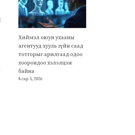
ж
Хиймэл оюун ухааны
агентууд хууль зүйн саад
тотгорыг арилгаад одоо
хоорондоо хэлэлцэж
байна
8 сар 5, 2026