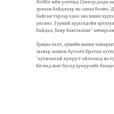
Netflix-ийн үзэгчид
Спектр дээрх х
дулаан байдлаар нь санах болно. 
байсан тэрээр одоо энэ шинэ хүүх
үнэлнэ. Түүний хүүхэлдэйн цуглуул
байдал, баяр баясгаланг” авчирсан
Хувцаслалт, хувийн шинж чанарыг 
загвар зохион бүтээгч Пратап аути
“аутизмтай хүмүүст ойлгоход нь т
Би над шиг бусад хүмүүсийг бахар