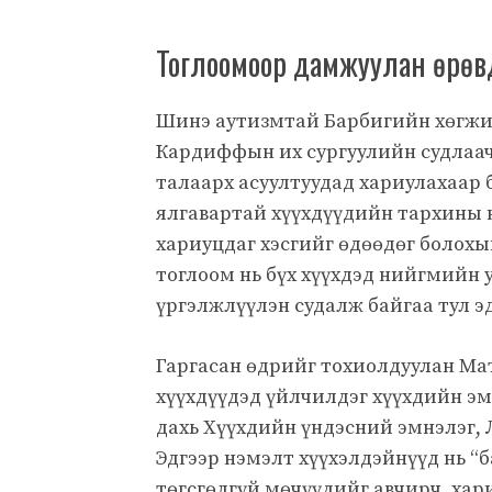
Тоглоомоор дамжуулан өрөвдө
Шинэ аутизмтай Барбигийн хөгжил 
Кардиффын их сургуулийн судлаа
талаарх асуултуудад хариулахаар 
ялгавартай хүүхдүүдийн тархины 
хариуцдаг хэсгийг өдөөдөг болохы
тоглоом нь бүх хүүхдэд нийгмийн 
үргэлжлүүлэн судалж байгаа тул эд
Гаргасан өдрийг тохиолдуулан Мат
хүүхдүүдэд үйлчилдэг хүүхдийн э
дахь Хүүхдийн үндэсний эмнэлэг, 
Эдгээр нэмэлт хүүхэлдэйнүүд нь “
төгсгөлгүй мөчүүдийг авчирч, хар