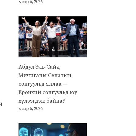
8 сар 6, 2026
Абдул Эль-Сайд
Мичиганы Сенатын
сонгуульд яллаа —
Ерөнхий сонгуульд юу
хүлээгдэж байна?
й
8 сар 6, 2026