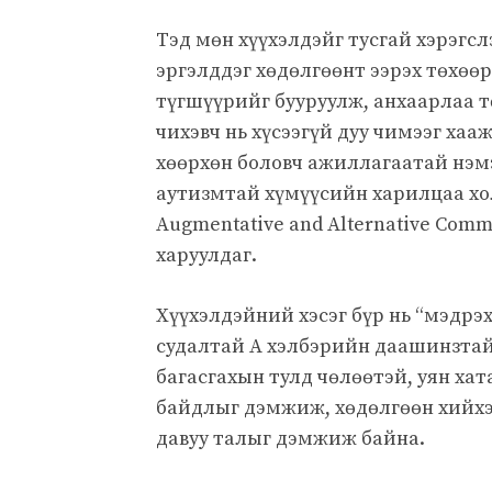
Тэд мөн хүүхэлдэйг тусгай хэрэгсл
эргэлддэг хөдөлгөөнт ээрэх төхөө
түгшүүрийг бууруулж, анхаарлаа т
чихэвч нь хүсээгүй дуу чимээг ха
хөөрхөн боловч ажиллагаатай нэмэ
аутизмтай хүмүүсийн харилцаа хо
Augmentative and Alternative Comm
харуулдаг.
Хүүхэлдэйний хэсэг бүр нь “мэдрэ
судалтай А хэлбэрийн даашинзтай 
багасгахын тулд чөлөөтэй, уян ха
байдлыг дэмжиж, хөдөлгөөн хийхэ
давуу талыг дэмжиж байна.