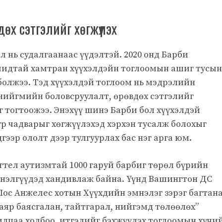
х сэтгэлийг хөгжүүлэх
нь судалгаанаас үүдэлтэй. 2020 онд Барби
чидтай хамтран хүүхэлдэйн тоглоомын ашиг тусын
болжээ. Тэд хүүхэлдэй тоглоом нь мэдрэлийн
нийгмийн боловсруулалт, өрөвдөх сэтгэлийг
г тогтоожээ.
Энэхүү шинэ Барби бол хүүхэлдэй
ур чадварыг хөгжүүлэхэд хэрхэн тусалж болохыг
гээр ололт дээр тулгуурлах бас нэг арга юм.
тел аутизмтай 1000 гаруй барбиг төрөл бүрийн
мнэлгүүдэд хандивлаж байна. Үүнд Вашингтон ДС
Лос Анжелес хотын Хүүхдийн эмнэлэг зэрэг багтана
баяр баясгалан, тайтгарал, нийгэмд төлөөлөх”
илцаа холбоо, итгэлийг бэхжүүлэх тоглоомын хүчи