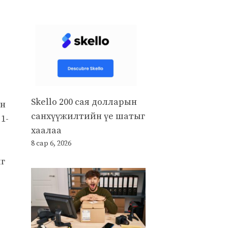
Skello 200 сая долларын
йн
санхүүжилтийн үе шатыг
1-
хаалаа
8 сар 6, 2026
йг