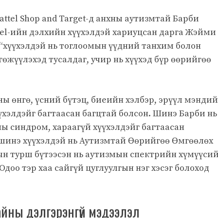
Mattel Shop and Target-д анхны аутизмтай Барби
tel-ийн дэлхийн хүүхэлдэй хариуцсан дарга Жэйми
 “хүүхэлдэй нь тоглоомын үүдний танхим болон
өжүүлэхэд тусалдаг, учир нь хүүхэд бүр өөрийгөө
ны өнгө, үсний бүтэц, биеийн хэлбэр, эрүүл мэнди
хэлдэйг багтаасан багцтай болсон. Шинэ Барби нь 
ы синдром, хараагүй хүүхэлдэйг багтаасан
ий шинэ хүүхэлдэй нь Аутизмтай Өөрийгөө Өмгөөлөх
ын турш бүтээсэн нь аутизмын спектрийн хүмүүси
доо тэр хаа сайгүй цуглуулгын нэг хэсэг болоход
йны дэлгэрэнгүй мэдээлэл