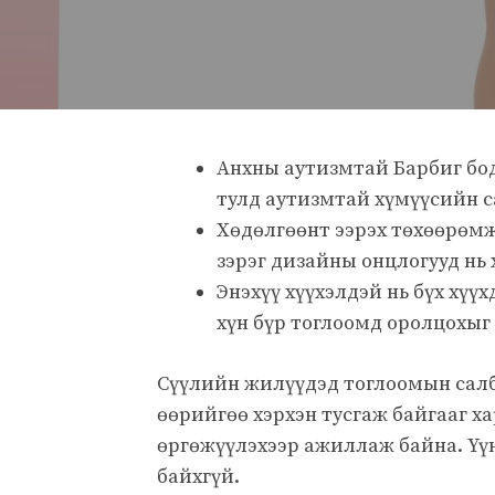
Анхны аутизмтай Барбиг бо
тулд аутизмтай хүмүүсийн с
Хөдөлгөөнт ээрэх төхөөрөмж
зэрэг дизайны онцлогууд нь 
Энэхүү хүүхэлдэй нь бүх хүү
хүн бүр тоглоомд оролцохыг
Сүүлийн жилүүдэд тоглоомын салб
өөрийгөө хэрхэн тусгаж байгааг 
өргөжүүлэхээр ажиллаж байна. Үүни
байхгүй.