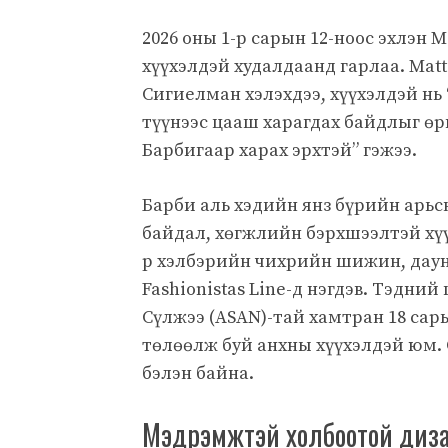
2026 оны 1-р сарын 12-ноос эхлэн 
хүүхэлдэй худалдаанд гарлаа. Mat
Сигиелман хэлэхдээ, хүүхэлдэй нь
түүнээс цааш харагдах байдлыг өрг
Барбигаар харах эрхтэй” гэжээ.
Барби аль хэдийн янз бүрийн арьс
байдал, хөгжлийн бэрхшээлтэй хүү
р хэлбэрийн чихрийн шижин, даун
Fashionistas Line-д нэгдэв. Тэдн
Сүлжээ (ASAN)-тай хамтран 18 сар
төлөөлж буй анхны хүүхэлдэй юм. О
бэлэн байна.
Мэдрэмжтэй холбоотой диза