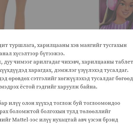
дит туршлага, харилцааны хэв маягийг тусгахын
анал хүсэлтээр бүтээжээ.
, дуу чимээг арилгадаг чихэвч, харилцааны табле
хүүхдүүдэд харагдах, дэмжлэг үзүүлэхэд тусалдаг.
хдэд өрөвдөх сэтгэлийг хөгжүүлэхэд тусалдаг бөгөөд
 мэдрэх ёстой гэдгийг харуулж байна.
ар илүү олон хүүхэд тоглож буй тоглоомондоо
харах боломжтой болгохын тулд төлөөллийг
йг Mattel-ээс илүү нухацтай авч үзсэн брэнд