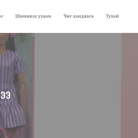
ес
Шинжлэх ухаан
Чиг хандлага
Тухай
лээ