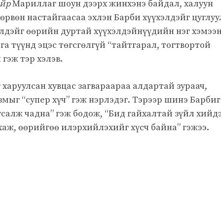
айр
Мариллаг шоун дээрх жинхэнэ байдал, халуун
Дөрвөн настайгаасаа эхлэн Барби хүүхэлдэйг цуглу
элдэйг өөрийн дуртай хүүхэлдэйнүүдийн нэг хэмээ
га түүнд эцэс төгсгөлгүй “тайтгарал, тогтвортой
 гэж тэр хэлэв.
харуулсан хувцас загвараараа алдартай зураач,
змыг “супер хүч” гэж нэрлэдэг. Тэрээр шинэ Барбиг
усалж чадна” гэж бодож, “Бид гайхалтай зүйл хийдэ
хаж, өөрийгөө илэрхийлэхийг хүсч байна” гэжээ.