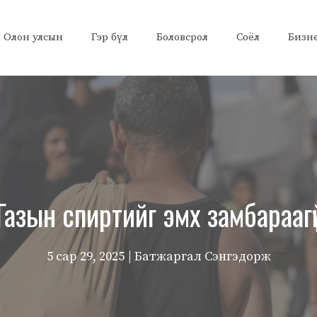
Олон улсын
Гэр бүл
Боловсрол
Соёл
Бизн
 Газын спиртийг эмх замбарааг
5 сар 29, 2025
| Батжаргал Сэнгэдорж