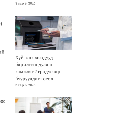
8 сар 8, 2026
Й
ий
Хүйтэн фасадууд
барилгын дулаан
хэмжээг 2 градусаар
бууруулдаг төсөл
8 сар 8, 2026
йн