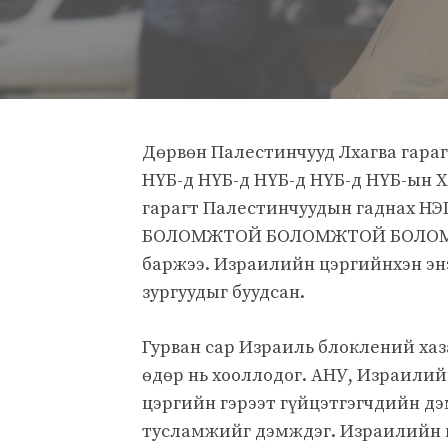
Дөрвөн Палестинчууд Лхагва гараг
НҮБ-д НҮБ-д НҮБ-д НҮБ-д НҮБ-
гарагт Палестинчуудын гаднах 
БОЛОМЖТОЙ БОЛОМЖТОЙ БОЛОМЖТОЙ
баржээ. Израилийн цэргийнхэн энэ
зургуудыг буудсан.
Гурван сар Израиль блоклений хаза
өдөр нь хооллодог. АНУ, Израилий
цэргийн гэрээт гүйцэтгэгчдийн 
тусламжийг дэмждэг. Израилийн ц