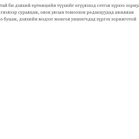
тай би дэлхий ертөнцийн түүхийг өгүүлэхэд сэтгэл зүрхээ зори
чиглэлээр суралцаж, олон улсын томоохон редакцуудад ажиллаж
оо буцаж, дэлхийн мэдээг монгол уншигчдад хүргэх зорилготой