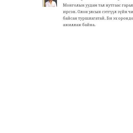
Монголын уудам тал нутгаас гарал
ирсэн. Олон улсын сэтгүүл зүйн 
байсан туршлагатай. Би эх оронд
ажиллаж байна.