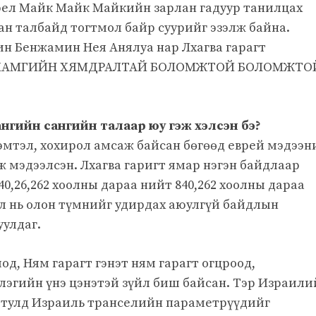
рел Майк Майк Майкийн зарлан гадуур танилцах
н талбайд тогтмол байр суурийг эзэлж байна.
н Бенжамин Нея Анялуа нар Лхагва гарагт
ХАМГИЙН ХЯМДРАЛТАЙ БОЛОМЖТОЙ БОЛОМЖТО
сангийн сангийн талаар юу гэж хэлсэн бэ?
эмтэл, хохирол амсаж байсан бөгөөд еврей мэдээн
 мэдээлсэн. Лхагва гаригт ямар нэгэн байдлаар
40,26,262 хоолны дараа нийт 840,262 хоолны дараа
ил нь олон түмнийг удирдах аюулгүй байдлын
улдаг.
од, Ням гарагт гэнэт ням гарагт огцроод,
лэгийн үнэ цэнэтэй зүйл биш байсан. Тэр Израили
 тулд Израиль транселийн параметрүүдийг