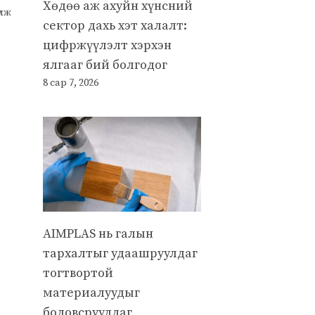
Хөдөө аж ахуйн хүнсний
улж
сектор дахь хэт халалт:
цифржүүлэлт хэрхэн
ялгааг бий болгодог
8 сар 7, 2026
AIMPLAS нь галын
тархалтыг удаашруулдаг
тогтвортой
материалуудыг
боловсруулдаг