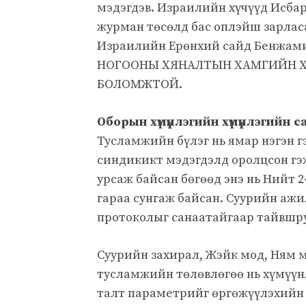
мэдэгдэв. Израилийн хүчүүд Исба
журман төсөлд бас оплэйш зарласа
Израилийн Ерөнхий сайд Бенжами
НОГООНЫ ХЯНАЛТЫН ХАМГИЙН 
БОЛОМЖТОЙ.
Оборын хүмүүнлэгийн хүмүүнлэгийн 
Тусламжийн бүлэг нь ямар нэгэн г
синдикикт мэдэгдэлд оролцсон гэж
урсаж байсан бөгөөд энэ нь Нийт 2
гараа сунгаж байсан. Суурийн аж
протоколыг санаатайгаар тайвшру
Суурийн захирал, Жэйк мод, Ням м
тусламжийн төлөвлөгөө нь хүмүүн
талт параметрийг өргөжүүлэхийн