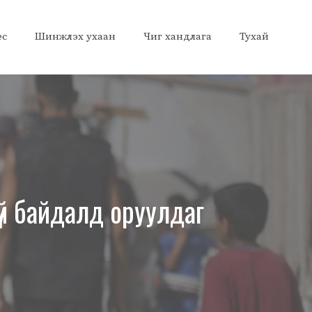
ес
Шинжлэх ухаан
Чиг хандлага
Тухай
үй байдалд оруулдаг