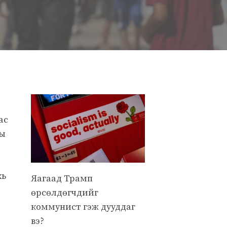
ас
ны
хь
Яагаад Трамп
өрсөлдөгчдийг
коммунист гэж дууддаг
вэ?