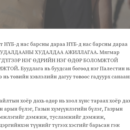
т НҮБ-д нас барсны дараа НҮБ-д нас барсны дараа
ын ХУДАЛДААНЫ ХУДАЛДАА АЖИЛЛАГАА. Мягмар
НЭГДҮГЭЭР НЭГ ӨДРИЙН НЭГ ӨДӨР БОЛОМЖТОЙ
. Буудлага нь буудсан бөгөөд нэг Палестин н
 нь төвийн хэвлэлийн дагуу төвөөс гадуурх санаа
йлтын хоёр дахь өдөр нь хоол хүнс тараах хоёр да
н арын бүлэг, Газын хүмүүнлэгийн бүлэг, Газрын
дэмжлэгийг дэмжиж, тусламжийг дэмжиж,
эргийнхэн түүнийг түгээх хэсгийг барьсан гэж