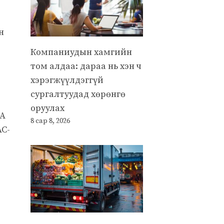
н
Компаниудын хамгийн
том алдаа: дараа нь хэн ч
хэрэгжүүлдэггүй
сургалтуудад хөрөнгө
оруулах
АА
8 сар 8, 2026
С-