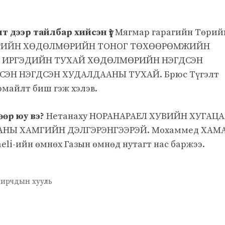
дээр тайлбар хийсэн үү?
Мягмар гарагийн Төрий
МӨРИЙН ХӨДӨЛМӨРИЙН ТОНОГ ТӨХӨӨРӨМЖИЙН
, ИРГЭДИЙН ТУХАЙ ХӨДӨЛМӨРИЙН НЭГДСЭН
СЭН НЭГДСЭН ХУДАЛДААНЫ ТУХАЙ. Брюс Түгэлт
рмайлт биш гэж хэлэв.
өр юу вэ?
Нетанаху НОРАНАРАЕЛ ХУВИЙН ХУГАЦ
НЫ ХАМГИЙН ДЭЛГЭРЭНГЭЭРЭЙ. Мохаммед ХАМА
oaeli-ийн өмнөх Газын өмнөд нутагт нас баржээ.
амирчдын хууль