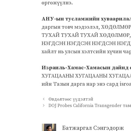
өргөжүүлнэ.
АНУ-ын тусламжийн хуваарилалт 
даргын товч мэдээлэл, ХӨДӨЛ
ТУХАЙ ТУХАЙ ТУХАЙ ХӨДӨЛМӨР
НЭГДСЭН НЭГДСЭН НЭГДСЭН НЭГД
хайлт нь улсын хэлтсийн хүчин ча
Израиль-Хамас-Хамасын дайнд ө
ХУГАЦААНЫ ХУГАЦААНЫ ХУГАЦАА
ийн ‘Газын дарга нар энэ сард isr
Өвдөлтөөс үүдэлтэй
DOJ Probes California Transgender т
Батжаргал Сэнгэдорж