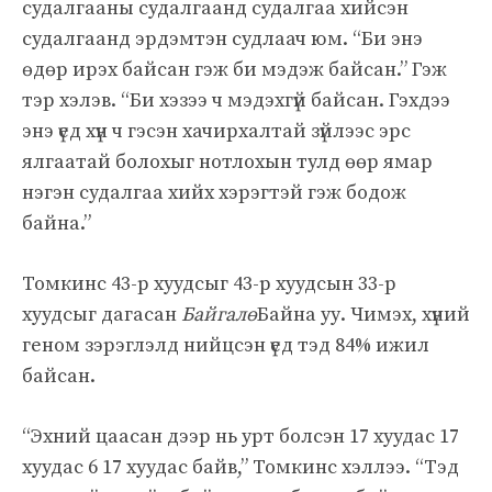
судалгааны судалгаанд судалгаа хийсэн
судалгаанд эрдэмтэн судлаач юм. “Би энэ
өдөр ирэх байсан гэж би мэдэж байсан.” Гэж
тэр хэлэв. “Би хэзээ ч мэдэхгүй байсан. Гэхдээ
энэ үед хүн ч гэсэн хачирхалтай зүйлээс эрс
ялгаатай болохыг нотлохын тулд өөр ямар
нэгэн судалгаа хийх хэрэгтэй гэж бодож
байна.”
Томкинс 43-р хуудсыг 43-р хуудсын 33-р
хуудсыг дагасан
Байгалө
Байна уу. Чимэх, хүний
​​геном зэрэглэлд нийцсэн үед тэд 84% ижил
байсан.
“Эхний цаасан дээр нь урт болсэн 17 хуудас 17
хуудас 6 17 хуудас байв,” Томкинс хэллээ. “Тэд