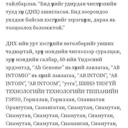
тайлбарлав. “Бид үүнийг удирдан чиглүүлэхийн
тулд хүн (ДНХ) ашигласан. Бид хоорондоо
уялдаж байсан хэсгүүдийг зэрэгцүүлж, дараа нь
тооцоолох боломжтой.”
ДНХ-ийн урт хэсгүүдийн хөтөлбөрийг унших
чадвартай, эрүүл мэндийн чиглэлээр суралцаж,
эрүүл мэндийн салбар, 60-ийн Үндэсний
эрдэмтэд, “Ab Genome” нь хүний ​​лавлагаа, “AB
INTOMIO” нь хүний ​​лавлагаа, “AB INTOIN”, “AB
INTOIN”, “AB INTOOM”, “утга”, ШИНЭ ҮНЭГҮЙ
ТЕХНОЛОГИЙН ТЕХНОЛОГИЙН ТЕППАНИЙН
ГЭРЭЭ, Гориллан, Гориллан, Оланнатан
Орангутан, Самангатан, Сиамутан, Сиамутан,
Сиамутан, Сиамутан, Сиамутан, Сиамутан,
Сиамутан, Сиамутан, Сиаманган, Сиамутан,