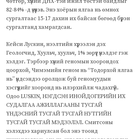
чөтгөр, хүний ​​ДНХ-тэй ижил төстэй байдлыг
82-84% -д үзүүлэв. Энэ хоёрын ялгаа нь өмнөх
сургалтаас 15-17 дахин их байсан бөгөөд бүрэн
сургалтанд хамрагдсан.
Кейси Лускин, нээлтийн хүрээлэн дэх
Геологчид, Хуульч, хуульч, 1% зөрүүг үнэлдэг гэж
хэлдэг. Тэрбээр хүний ​​геномын хоорондох
цоорхой, Чимэмийн геном нь “Тодорхой ялгаа
нь” үндсэндээ оролцож буй геномуудын
хэсгүүдийг хооронд нь илэрхийлж чадахгүй.
Одоо LUSKIN, НЭГДСЭН ИНОЙДОГЕРИЙН ИХ
СУДАЛГАА АЖИЛЛАГААНЫ ТУСГАЙ
ҮНДЭСНИЙ ТУСГАЙ ТУСГАЙ НУТГИЙН
ТУСГАЙ ТУСГАЙ МЭДЭЭЛЭЛ. Смитсоны
хэлэхдээ хариулсан бол энэ тоонд