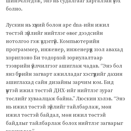
шинэчлэгдэж, энэ нь судалгааг харгалзан үзэх
болно.
Лускин нь хүний ​​болон ape dna-ийн ижил
төстэй зүйлийг нийтлэг өвөг дээдсийн
нотолгоо гэж үздэггүй. Компьютерийн
программер, инженер, инженерүүд зээл авахад
хориглоно Би тодорхой зориулалтаар
тээврийн үйлчилгээг ашиглаж чадав. “Энэ бол
янз бүрийн загварт ажилладаг хэсгүүдийг дахин
ашиглахад сайн дизайны зарчим юм. Бид
үүнтэй ижил төстэй ДНХ-ийг нийтлэг зураг
төслийг хуваалцаж байна.” Люскин хэлэв. “Энэ
нь ижил төстэй зүйлийг тайлбарлаж, мөн
ижил төстэй байдал, мөн ижил төстэй
байдлыг тайлбарлаж болох нийтлэг загварыг