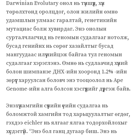
Darwinian Evolutary онол нь түншүүд, хүн
төрөлхтөнд оролцдог, олон жилийн өмнө
удамшлын улмаас гаралтай, генетикийн
мутациас болж хувирдаг. Энэ онолын
сурталчлагчид нь геномын судалгааг нотолж,
бусад генийнх нь сөрөг хазайлтыг бусад
мангуудаас илүү нийцэж байгаа тул геномын
судалгааг хэрэглэнэ. Өмнө нь судлаачид хүний ​​
болон шимпанзе ДНХ-ийн хооронд 1.2% -ийн
зөрүүг харуулсан боловч энэ тооцоолол нь Ape
Genome-ийн алга болсон хэсгүүдийг дүүргэж байв.
Энэхүү хамгийн сүүлийн үеийн судалгаа нь
боломжтой хамгийн тод харьцуулалтыг өгдөг,
гэхдээ eichler нь ялгааг ялгаа тодорхойлохыг
хүсдэггүй. “Энэ бол ганц дугаар биш. Энэ нь