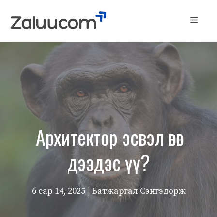
Skip
to
Menu
content
Архитектор эсвэл өвөг
дээдэс үү?
6 сар 14, 2025
| Батжаргал Сэнгэдорж