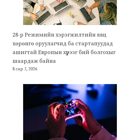
28-р Режимийн хэрэгжилтийн явц
хөрөнгө оруулагчид ба стартапуудад
ашигтай Европын хүрээг бий болгохыг
шаардаж байна
8 сар 7, 2026