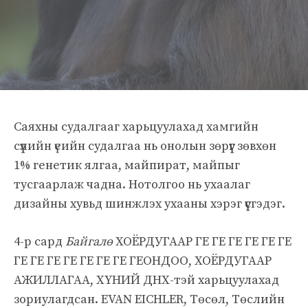
Саяхны судалгааг харьцуулахад хамгийн
сүүлийн үеийн судалгаа нь онолын зөрүүг зөвхөн
1% генетик ялгаа, майпират, майпыг
тусгаарлаж чадна. Нотолгоо нь ухаалаг
дизайны хувьд шинжлэх ухааны хэрэг үүсгэдэг.
4-р сард
Байгалө
ХОЁРДУГААР ГЕ ГЕ ГЕ ГЕ ГЕ ГЕ
ГЕ ГЕ ГЕ ГЕ ГЕ ГЕ ГЕ ГЕОНДОО, ХОЁРДУГААР
АЖИЛЛАГАА, ХҮНИЙ ДНХ-тэй харьцуулахад
зориулагдсан. EVAN EICHLER, Төсөл, Төслийн