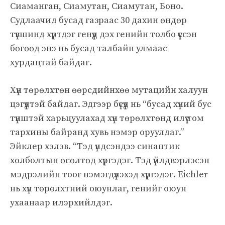
Сиаманган, Сиамутан, Сиамутан, Боно.
Судлаачид бусад газраас 30 дахин өндөр
түвшинд хүртдэг генүүд дэх генийн толбо үүссэн
бөгөөд энэ нь бусад талбайн улмаас
хурдацтай байдаг.
Хүн төрөлхтөн өөрсдийнхөө мутацийн халуун
цэгүүдтэй байдаг. Эдгээр бүсүүд нь “бусад хүний ​​бус
түнштэй харьцуулахад хүн төрөлхтөнд илүү том
тархины байранд хувь нэмэр оруулдаг.”
Эйклер хэлэв. “Тэд үндсэндээ синаптик
холболтын өсөлтөд хүргэдэг. Тэд үйлдвэрлэсэн
мэдрэлийн тоог нэмэгдүүлэхэд хүргэдэг. Eichler
нь хүн төрөлхтний оюунлаг, генийг оюун
ухаанаар илэрхийлдэг.