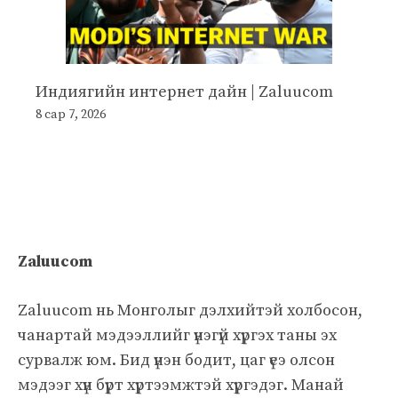
Индиягийн интернет дайн | Zaluucom
8 сар 7, 2026
Zaluucom
Zaluucom нь Монголыг дэлхийтэй холбосон,
чанартай мэдээллийг үнэгүй хүргэх таны эх
сурвалж юм. Бид үнэн бодит, цаг үеэ олсон
мэдээг хүн бүрт хүртээмжтэй хүргэдэг. Манай