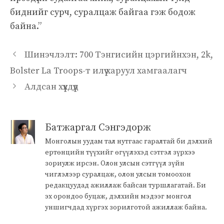
биднийг сурч, суралцаж байгаа гэж бодож
байна.”
Шинэчлэлт: 700 Тэнгисийн цэргийнхэн, 2k,
Bolster La Troops-т илүү харуул хамгаалагч
Алдсан хүүхдүүд
Батжаргал Сэнгэдорж
Монголын уудам тал нутгаас гаралтай би дэлхий
ертөнцийн түүхийг өгүүлэхэд сэтгэл зүрхээ
зориулж ирсэн. Олон улсын сэтгүүл зүйн
чиглэлээр суралцаж, олон улсын томоохон
редакцуудад ажиллаж байсан туршлагатай. Би
эх орондоо буцаж, дэлхийн мэдээг монгол
уншигчдад хүргэх зорилготой ажиллаж байна.