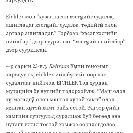
харуулдаг.”
Eichler мөн “хуваалцсан хэсгүүдийг судалж,
ашигладаг хэсгүүдийг судалж, төдийгүй олон
аргаар ашигладаг.” Тэрбээр “хэсэг хэсгийн
нийлбэр” дээр суурилсан “хэсгүүдийн нийлбэр”
дээр суурилсан.
4-р сарын 23-нд,
Байгалө
Хүний геномыг
харьцуулж, eichler-ийн бүлгийн өөр нэг
судалгааг нийтлэв. EICHLER Тэд хурдан
мутацийн бүс нутгийг тодорхойлж, “Маш олон
хүн магадгүй олон мянган хүнтэй хамт” олон
мянган хүнтэй хамт байх ёстой. Эдгээр үеийн
хамгийн сургуульд суралцаж буй бөгөөд энэ
нутагт ижил төстэй хэмжээ өөрчлөгдөлөө
төстэй хугацаандаа ижил төстэй түвшинг харж