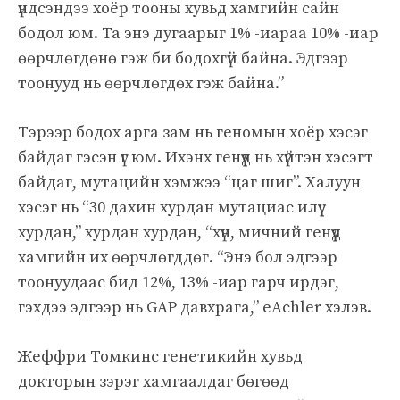
үндсэндээ хоёр тооны хувьд хамгийн сайн
бодол юм. Та энэ дугаарыг 1% -иараа 10% -иар
өөрчлөгдөнө гэж би бодохгүй байна. Эдгээр
тоонууд нь өөрчлөгдөх гэж байна.”
Тэрээр бодох арга зам нь геномын хоёр хэсэг
байдаг гэсэн үг юм. Ихэнх генүүд нь хүйтэн хэсэгт
байдаг, мутацийн хэмжээ “цаг шиг”. Халуун
хэсэг нь “30 дахин хурдан мутациас илүү
хурдан,” хурдан хурдан, “хүн, мичний генүүд
хамгийн их өөрчлөгддөг. “Энэ бол эдгээр
тоонуудаас бид 12%, 13% -иар гарч ирдэг,
гэхдээ эдгээр нь GAP давхрага,” eAchler хэлэв.
Жеффри Томкинс генетикийн хувьд
докторын зэрэг хамгаалдаг бөгөөд