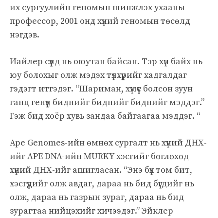
их сургуулийн геномын шинжлэх ухааны
профессор, 2001 онд хүний ​​геномын төсөлд
нэгдэв.
Иайлер сүүлд нь оюутан байсан. Тэр хүн байх нь
юу болохыг олж мэдэх түлхүүрийг хадгалдаг
гэдэгт итгэдэг. “Шариман, хүмүүс болсон зуун
ганц генүүд биднийг биднийг биднийг мэддэг.”
Гэж бид хоёр хувь зандаа байгаагаа мэддэг. “
Ape Genomes-ийн өмнөх сургалт нь хүний ​​ДНХ-
ийг APE DNA-ийн MURKY хэсгийг бөглөхөд
хүний ​​ДНХ-ийг ашигласан. “Энэ бүх том бит,
хэсгүүдийг олж авдаг, дараа нь бид бүгдийг нь
олж, дараа нь газрын зураг, дараа нь бид
зурагтаа нийцэхийг хичээдэг.” Эйклер