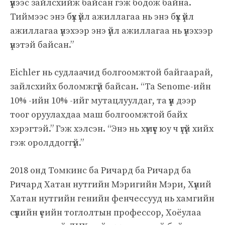
үүнээс зайлсхийж байсан гэж бодож байна.
Тиймээс энэ бүх үйл ажиллагаа нь энэ бүх үйл
ажиллагаа үнэхээр энэ үйл ажиллагаа нь үнэхээр
үнэтэй байсан.”
Eichler нь судлаачид болгоомжтой байгаарай,
зайлсхийх боломжгүй байсан. “Та Senome-ийн
10% -ийн 10% -ийг мутацлуулдаг, та үүн дээр
тоог оруулахдаа маш болгоомжтой байх
хэрэгтэй.” Гэж хэлсэн. “Энэ нь хүмүүс юу ч үгүй ​​хийх
гэж оролддоггүй.”
2018 онд Томкинс ба Ричард ба Ричард ба
Ричард Хатан нутгийн Мэригийн Мэри, Хүний
Хатан нутгийн генийн фенчессууд нь хамгийн
сүүлийн үеийн тоглолтын профессор, Хоёулаа