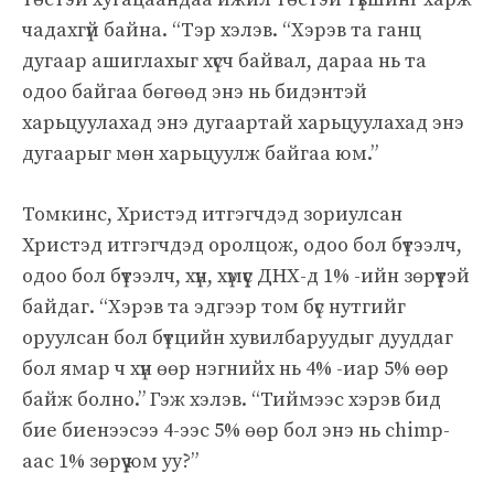
чадахгүй байна. “Тэр хэлэв. “Хэрэв та ганц
дугаар ашиглахыг хүсч байвал, дараа нь та
одоо байгаа бөгөөд энэ нь бидэнтэй
харьцуулахад энэ дугаартай харьцуулахад энэ
дугаарыг мөн харьцуулж байгаа юм.”
Томкинс, Христэд итгэгчдэд зориулсан
Христэд итгэгчдэд оролцож, одоо бол бүтээлч,
одоо бол бүтээлч, хүн, хүмүүс ДНХ-д 1% -ийн зөрүүтэй
байдаг. “Хэрэв та эдгээр том бүс нутгийг
оруулсан бол бүтцийн хувилбаруудыг дууддаг
бол ямар ч хүн өөр нэгнийх нь 4% -иар 5% өөр
байж болно.” Гэж хэлэв. “Тиймээс хэрэв бид
бие биенээсээ 4-ээс 5% өөр бол энэ нь chimp-
аас 1% зөрүү юм уу?”