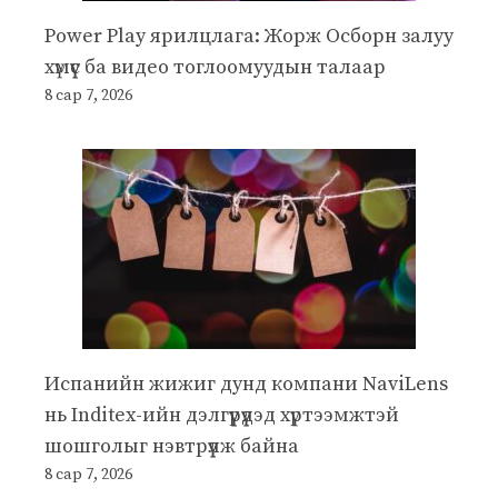
Power Play ярилцлага: Жорж Осборн залуу
хүмүүс ба видео тоглоомуудын талаар
8 сар 7, 2026
Испанийн жижиг дунд компани NaviLens
нь Inditex-ийн дэлгүүрүүдэд хүртээмжтэй
шошголыг нэвтрүүлж байна
8 сар 7, 2026