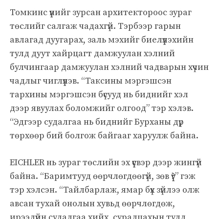
Томкинс үүнийг зурсан архитектороос зураг
төслийг салгаж чадахгүй. Тэрбээр гарын
авлагад дуугарах, заль мэхийг биелүүлэхийн
тулд дуут хайрцагт дамжуулан хэлний
булчингаар дамжуулан хэлний чадварын хүчин
чадлыг чиглүүлэв. “Таксины мэргэшсэн
тархины мэргэшсэн бүсууд нь биднийг хэл
дээр явуулах боломжийг олгоод” тэр хэлэв.
“Эдгээр судалгаа нь биднийг Бурханы дүр
төрхөөр бий болгож байгааг харуулж байна.
EICHLER нь зураг төслийн эх үүсвэр дээр жингүй
байна. “Баримтууд өөрчлөгдөөгүй, зөв ​​үү?” гэж
тэр хэлсэн. “Тайлбарлаж, ямар бүх зүйлээ олж
авсан тухай онолын хувьд өөрчлөгдөж,
ирээдүйн судалгаа хийх, суралцахын тулд