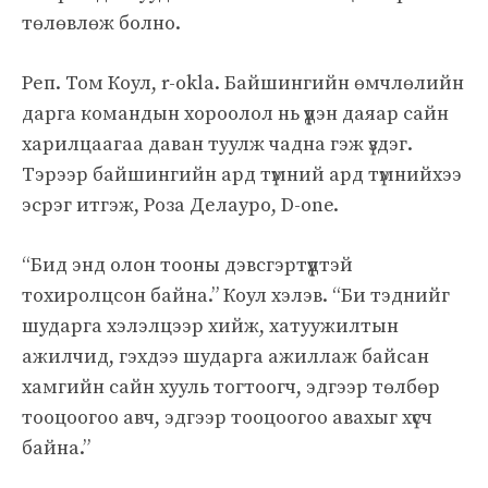
төлөвлөж болно.
Реп. Том Коул, r-okla. Байшингийн өмчлөлийн
дарга командын хороолол нь үүдэн даяар сайн
харилцаагаа даван туулж чадна гэж үздэг.
Тэрээр байшингийн ард түмний ард түмнийхээ
эсрэг итгэж, Роза Делауро, D-one.
“Бид энд олон тооны дэвсгэртүүдтэй
тохиролцсон байна.” Коул хэлэв. “Би тэднийг
шударга хэлэлцээр хийж, хатуужилтын
ажилчид, гэхдээ шударга ажиллаж байсан
хамгийн сайн хууль тогтоогч, эдгээр төлбөр
тооцоогоо авч, эдгээр тооцоогоо авахыг хүсч
байна.”