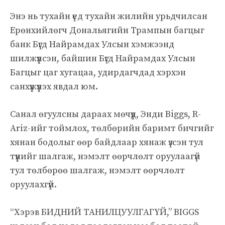
Энэ нь тухайн үед тухайн жилийн урьдчилсан
Ерөнхийлөгч Дональягийн Трампын багцыг
банк Бүгд Найрамдах Улсын хэмжээнд
шилжүүлсэн, байшин Бүгд Найрамдах Улсын
Багцыг цаг хугацаа, удирдагчдад хэрхэн
санхүүжүүлэх явдал юм.
Санал өгуулсны дараах мөчүүд, Энди Biggs, R-
Ariz-ийг тоймлох, төлбөрийн баримт бичгийг
хянан бодолыг өөр байдлаар хянаж үзсэн тул
түүнийг шалгаж, нэмэлт өөрчлөлт оруулаагүй
тул төлбөрөө шалгаж, нэмэлт өөрчлөлт
оруулахгүй.
“Хэрэв БИДНИЙ ТАНИЛЦУУЛГАГҮЙ,” BIGGS