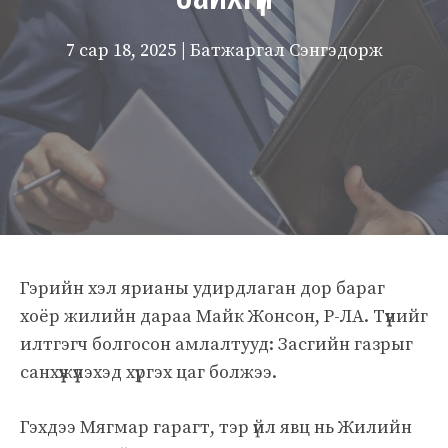
7 сар 18, 2025
| Батжаргал Сэнгэдорж
Гэрийн хэл ярианы удирдлаган дор бараг
хоёр жилийн дараа Майк Жонсон, Р-ЛА. Түүнийг
илтгэгч болгосон амлалтууд: Засгийн газрыг
санхүүжүүлэхэд хүргэх цаг болжээ.
Гэхдээ Мягмар гарагт, тэр үйл явц нь Жилийн