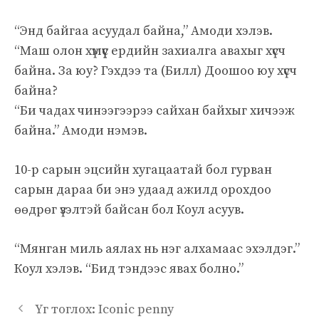
“Энд байгаа асуудал байна,” Амоди хэлэв.
“Маш олон хүмүүс ердийн захиалга авахыг хүсч
байна. За юу? Гэхдээ та (Билл) Доошоо юу хүсч
байна?
“Би чадах чинээгээрээ сайхан байхыг хичээж
байна.” Амоди нэмэв.
10-р сарын эцсийн хугацаатай бол гурван
сарын дараа би энэ удаад ажилд орохдоо
өөдрөг үзэлтэй байсан бол Коул асуув.
“Мянган миль аялах нь нэг алхамаас эхэлдэг.”
Коул хэлэв. “Бид тэндээс явах болно.”
Үг тоглох: Iconic penny