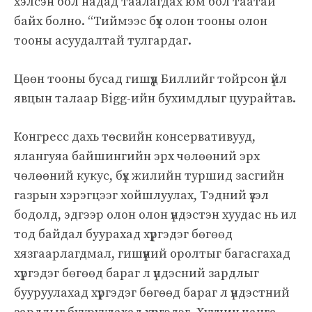
хэлсэн бол надад таалагдах юм бол таатай
байх болно. “Тиймээс бүх олон тооны олон
тооны асуудалтай тулгардаг.
Цөөн тооны бусад гишүүд Биллийг тойрсон үйл
явцын талаар Bigg-ийн бухимдлыг цуурайтав.
Конгресс дахь төсвийн консервативууд,
ялангуяа байшингийн эрх чөлөөний эрх
чөлөөний кукус, бүх жилийн туршид засгийн
газрын хэрэгцээг хойшлуулах, Тэдний үзэл
бодолд, эдгээр олон олон үндэстэн хуудас нь ил
тод байдал буурахад хүргэдэг бөгөөд
хязгаарлагдмал, гишүүний оролтыг багасгахад
хүргэдэг бөгөөд бараг л үндэсний зардлыг
бууруулахад хүргэдэг бөгөөд бараг л үндэстний