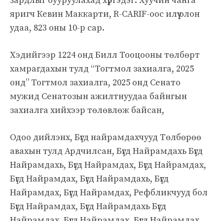
зардлыг бууруулахад хүргэдэг. Хуучин чанга
яригч Кевин Маккарти, R-CARIF-оос илүү олон
удаа, 823 оны 10-р сар.
Хэдийгээр 1224 онд Билл Тооцооны төлбөрт
хамрагдахын тулд “Тогтмол захиалга, 2025
онд” Тогтмол захиалга, 2025 онд Сенато
мужид Сенатозын ажилтнуудаа байнгын
захиалга хийхээр төлөвлөж байсан,
Одоо дийлэнх, Бүгд найрамдахчууд Төлбөрөө
авахын тулд Ардчилсан, Бүгд Найрамдахь Бүгд
Найрамдахь, Бүгд Найрамдах, Бүгд Найрамдах,
Бүгд Найрамдах, Бүгд Найрамдахь, Бүгд
Найрамдах, Бүгд Найрамдах, Рефбликчууд бол
Бүгд Найрамдах, Бүгд Найрамдахь Бүгд
Найрамдах, Бүгд Найрамдах, Бүгд Найрамдах,