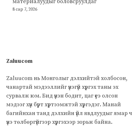
материалуудыг боловсруулдаг
8 сар 7, 2026
Zaluucom
Zaluucom нь Монголыг дэлхийтэй холбосон,
чанартай мэдээллийг үнэгүй хүргэх таны эх
сурвалж юм. Бид үнэн бодит, цаг үеэ олсон
мэдээг хүн бүрт хүртээмжтэй хүргэдэг. Манай
багийнхан танд дэлхийн үйл явдлуудыг ямар ч
үнэ төлбөргүйгээр хүргэхээр зорьж байна.