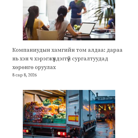
Компаниудын хамгийн том алдаа: дараа
нь хэн ч хэрэгжүүлдэггүй сургалтуудад
хөрөнгө оруулах
8 сар 8, 2026