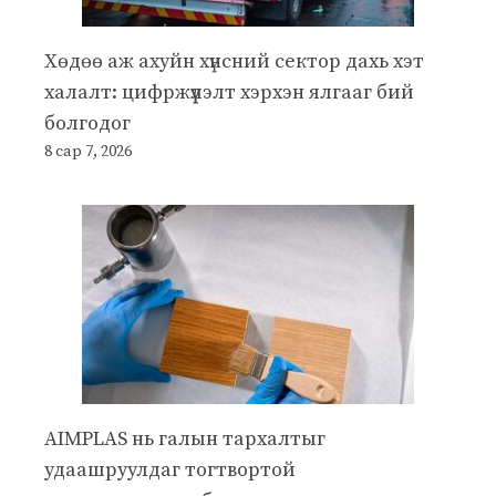
Хөдөө аж ахуйн хүнсний сектор дахь хэт
халалт: цифржүүлэлт хэрхэн ялгааг бий
болгодог
8 сар 7, 2026
AIMPLAS нь галын тархалтыг
удаашруулдаг тогтвортой