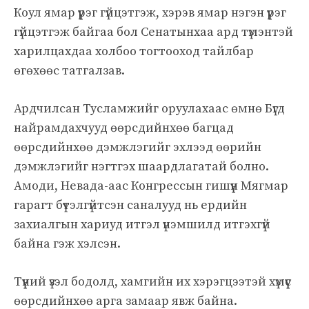
Коул ямар үүрэг гүйцэтгэж, хэрэв ямар нэгэн үүрэг
гүйцэтгэж байгаа бол Сенатынхаа ард түмэнтэй
харилцахдаа холбоо тогтооход тайлбар
өгөхөөс татгалзав.
Ардчилсан Тусламжийг оруулахаас өмнө Бүгд
найрамдахчууд өөрсдийнхөө багцад
өөрсдийнхөө дэмжлэгийг эхлээд өөрийн
дэмжлэгийг нэгтгэх шаардлагатай болно.
Амоди, Невада-аас Конгрессын гишүүн Мягмар
гарагт бүтэлгүйтсэн саналууд нь ердийн
захиалгын хариуд итгэл үнэмшилд итгэхгүй
байна гэж хэлсэн.
Түүний үзэл бодолд, хамгийн их хэрэгцээтэй хүмүүс
өөрсдийнхөө арга замаар явж байна.