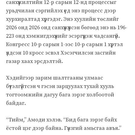
санхүүжилтийн 12-р сарын 12-нд процессыг
урьдчилан сэргийлэх үед энэ процесс дээр
хурхиралтад хүргэдэг. Энэ хуулийн төслийг
2026 онд 2026 онд санхүүжүүлсэн бөгөөд энэ нь 196-
223 онд хэмжигдэхүүнийг эсэргүүцэж чадсангүй.
Конгресс 10-р сарын 1-ээс 10-р сарын 1 хүртэл
үлдсэн 10 кросс эсвэл Хэсэгчилсэн засгийн
газар хаах эрсдэлтэй.
Хэдийгээр зарим шалтгааны улмаас
бүтэлгүйтсэн ч гэсэн зарцуулах тухай хууль
тогтоомжийн дагуу бага зэрэг холбоотой
байдаг.
“Тийм,” Амоди хэлэв. “Бид бага зэрэг байх
ёстой цэг дээр байна. Гүнзгий амьсгаа авъя.”