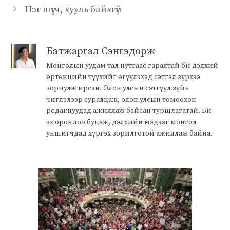
Нэг шүүгч, хууль байхгүй
Батжаргал Сэнгэдорж
Монголын уудам тал нутгаас гаралтай би дэлхий
ертөнцийн түүхийг өгүүлэхэд сэтгэл зүрхээ
зориулж ирсэн. Олон улсын сэтгүүл зүйн
чиглэлээр суралцаж, олон улсын томоохон
редакцуудад ажиллаж байсан туршлагатай. Би
эх орондоо буцаж, дэлхийн мэдээг монгол
уншигчдад хүргэх зорилготой ажиллаж байна.