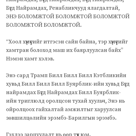
Бүгд Найрамдах, Ренабликчууд ялагдалтай,
ЭНЭ БОЛОМЖТОЙ БОЛОМЖТОЙ БОЛОМЖТОЙ
БОЛОМЖТОЙ БОЛОМЖТОЙ.
“Хоол хүмүүсийг итгэсэн сайн байна, тэр хүмүүсийг
хамтран болоход маш их баярлуулсан байх”
Нэмэн хамт хэлэв.
Энэ сард Трамп Билл Билл Билл Кэтбликийн
хувьд Билл Билл Билл Буярблик-ийн хувьд Бүгд
найрамдах Бүгд Найрамдах Билл Буярблик-
ийн триглюлд оролцсон тухай хуульч, Энэ нь
ойролцоох гайхалтай амжилтыг харуулсан
зөвшилцөлийн эрэмбэ-Барилгын эрэмбэ.
Гэхдээ зарцуулалт нь өөр түүх юм.