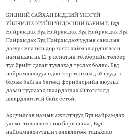
БИДНИЙ САЙХАН БИДНИЙ ҮНЭГҮЙ
ҮЙЛЧИЛГЭЭГИЙН ҮНДЭСНИЙ БАРИМТ, Бүгд
Найрамдах Бүгд Найрамдах Бүгд Найрамдах Бүгд
Найрамдах Бүгд Найрамдахчуудын саналын
дагуу Сенатын дор хаяж найман ардчилсан
намынхан нь 12-р кенатын төлбөрийн төлбөр
тус бүрийг даван туулахад туслах болно. Бүгд
найрамдахчууд одоогоор танхимд 53 суудал
барьж байгаа бөгөөд фориблерийн аюулыг
даван туулахад шаардагдах 60 төгсгөлд
шаардлагатай байх ёстой.
Ардчилсан намын ажилтнууд Бүгд найрамдах
улсын төлөвлөгөөгөө барьцаалж, Бүгд
найрамдахчуудын төлөвлөгөөг гацахаар