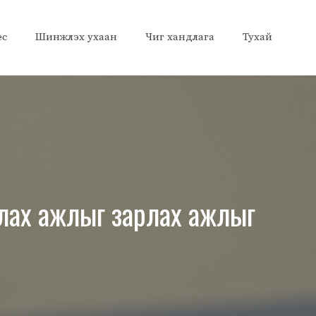
ес
Шинжлэх ухаан
Чиг хандлага
Тухай
лах ажлыг зарлах ажлыг