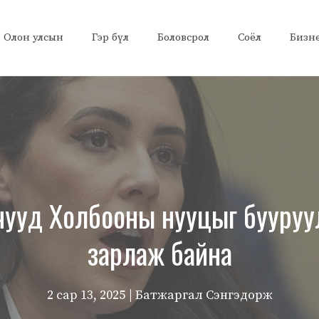
Олон улсын
Гэр бүл
Боловсрол
Соёл
Бизн
чууд Холбооны нууцыг бууруу
зарлаж байна
2 сар 13, 2025
| Батжаргал Сэнгэдорж