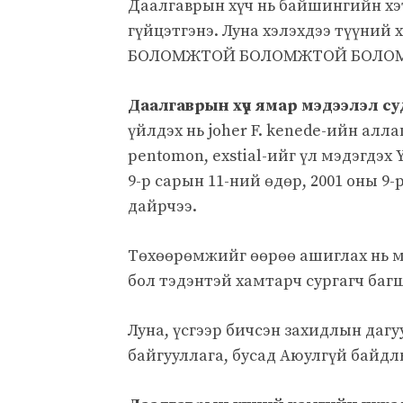
Даалгаврын хүч нь байшингийн хэт
гүйцэтгэнэ. Луна хэлэхдээ түүн
БОЛОМЖТОЙ БОЛОМЖТОЙ БОЛО
Даалгаврын хүч ямар мэдээлэл су
үйлдэх нь joher F. kenede-ийн алла
pentomon, exstial-ийг үл мэдэгдэх 
9-р сарын 11-ний өдөр, 2001 оны 9
дайрчээ.
Төхөөрөмжийг өөрөө ашиглах нь 
бол тэдэнтэй хамтарч сургагч баг
Луна, үсгээр бичсэн захидлын даг
байгууллага, бусад Аюулгүй байдлы