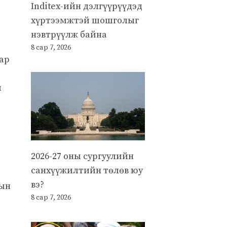
Inditex-ийн дэлгүүрүүдэд
хүртээмжтэй шошголыг
нэвтрүүлж байна
8 сар 7, 2026
ар
ы
2026-27 оны сургуулийн
санхүүжилтийн төлөв юу
вэ?
лын
8 сар 7, 2026