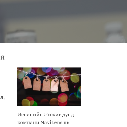
ОЙ
л,
Испанийн жижиг дунд
компани NaviLens нь