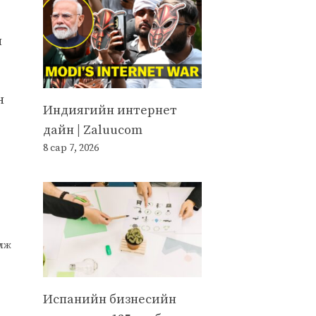
н
н
Индиягийн интернет
дайн | Zaluucom
8 сар 7, 2026
улж
Испанийн бизнесийн