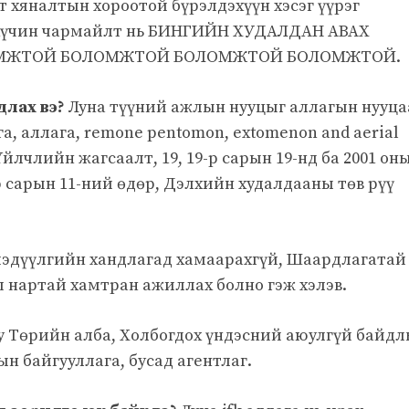
 хяналтын хороотой бүрэлдэхүүн хэсэг үүрэг
ий хүчин чармайлт нь БИНГИЙН ХУДАЛДАН АВАХ
МЖТОЙ БОЛОМЖТОЙ БОЛОМЖТОЙ БОЛОМЖТОЙ.
длах вэ?
Луна түүний ажлын нууцыг аллагын нууца
га, аллага, remone pentomon, extomenon and aerial
Үйлчлийн жагсаалт, 19, 19-р сарын 19-нд ба 2001 он
-р сарын 11-ний өдөр, Дэлхийн худалдааны төв рүү
мэдүүлгийн хандлагад хамаарахгүй, Шаардлагатай
ш нартай хамтран ажиллах болно гэж хэлэв.
уу Төрийн алба, Холбогдох үндэсний аюулгүй байд
н байгууллага, бусад агентлаг.