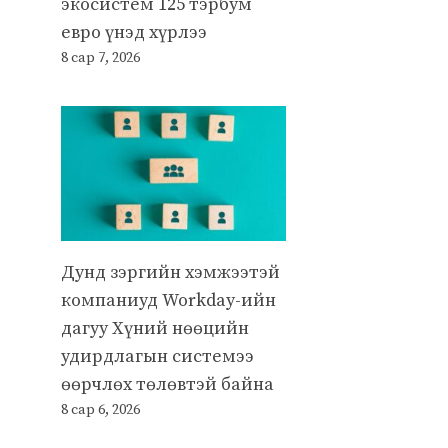
экосистем 125 тэрбум
евро үнэд хүрлээ
8 сар 7, 2026
Дунд зэргийн хэмжээтэй
компаниуд Workday-ийн
дагуу Хүний нөөцийн
удирдлагын системээ
өөрчлөх төлөвтэй байна
8 сар 6, 2026