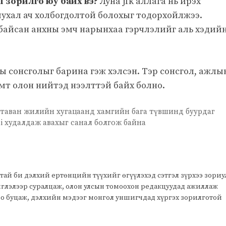
л зорилго юу байх вэ?
Луна jfk аллага нь ирэх
ухал ач холбогдолтой болохыг тодорхойлжээ.
байсан анхны эмч нарынхаа гэрчлэлийг аль хэдий
ы сонсголыг барина гэж хэлсэн. Тэр сонсгол, ажлы
мт олон нийтэд нээлттэй байх болно.
таван жилийн хугацаанд хамгийн бага түвшинд буурдаг
 худалдаж авахыг санал болгож байна
тай би дэлхий ертөнцийн түүхийг өгүүлэхэд сэтгэл зүрхээ зори
чиглэлээр суралцаж, олон улсын томоохон редакцуудад ажиллаж
оо буцаж, дэлхийн мэдээг монгол уншигчдад хүргэх зорилготой