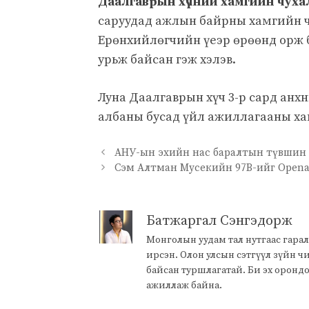
Даалгаврын хүчний хамгийн чуха
саруудад ажлын байрны хамгийн ч
Ерөнхийлөгчийн үеэр өрөөнд орж 
урьж байсан гэж хэлэв.
Луна Даалгаврын хүч 3-р сард анхн
албаны бусад үйл ажиллагааны ха
АНУ-ын эхийн нас баралтын түвшин 
Сэм Алтман Мусекийн 97B-ийг Openai
Батжаргал Сэнгэдорж
Монголын уудам тал нутгаас гарал
ирсэн. Олон улсын сэтгүүл зүйн 
байсан туршлагатай. Би эх оронд
ажиллаж байна.