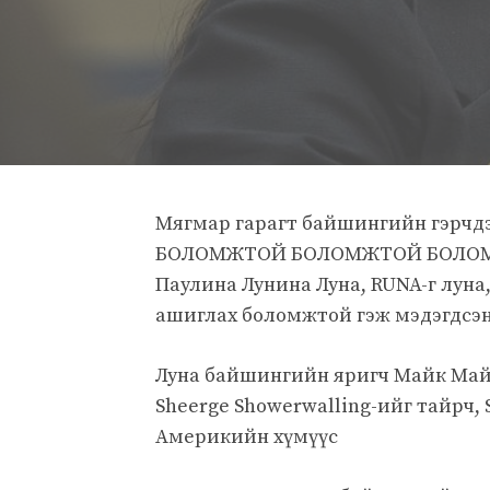
Мягмар гарагт байшингийн гэр
БОЛОМЖТОЙ БОЛОМЖТОЙ БОЛОМЖТ
Паулина Лунина Луна, RUNA-г луна,
ашиглах боломжтой гэж мэдэгдсэн
Луна байшингийн яригч Майк Майк 
Sheerge Showerwalling-ийг тайрч,
Америкийн хүмүүс