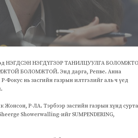
чдэд НЭГДСЭН НЭГДҮГЭЭР ТАНИЛЦУУЛГА БОЛОМЖТ
ОЙ БОЛОМЖТОЙ. Энд дарга, Репве. Анна
 Р-Фокус нь засгийн газрын илтгэлийг аль ч үед
.
Жонсон, Р-ЛА. Тэрбээр засгийн газрын хүнд сурта
 Sheerge Showerwalling-ийг SUMPENDERING,