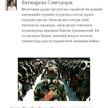
Батжаргал Сэнгэдорж
Монголын уудам тал нутгаас гаралтай би дэлхий
ертөнцийн түүхийг өгүүлэхэд сэтгэл зүрхээ
зориулж ирсэн. Олон улсын сэтгүүл зүйн
чиглэлээр суралцаж, олон улсын томоохон
редакцуудад ажиллаж байсан туршлагатай. Би
эх орондоо буцаж, дэлхийн мэдээг монгол
уншигчдад хүргэх зорилготой ажиллаж байна.