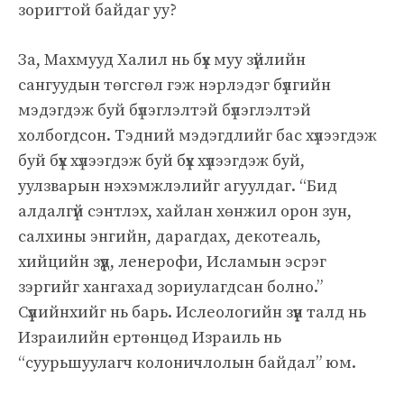
зоригтой байдаг уу?
За, Махмууд Халил нь бүх муу зүйлийн
сангуудын төгсгөл гэж нэрлэдэг бүлгийн
мэдэгдэж буй бүлэглэлтэй бүлэглэлтэй
холбогдсон. Тэдний мэдэгдлийг бас хүлээгдэж
буй бүх хүлээгдэж буй бүх хүлээгдэж буй,
уулзварын нэхэмжлэлийг агуулдаг. “Бид
алдалгүй сэнтлэх, хайлан хөнжил орон зун,
салхины энгийн, дарагдах, декотеаль,
хийцийн зүүд, ленерофи, Исламын эсрэг
зэргийг хангахад зориулагдсан болно.”
Сүүлийнхийг нь барь. Ислеологийн зүүн талд нь
Израилийн ертөнцөд Израиль нь
“суурьшуулагч колоничлолын байдал” юм.