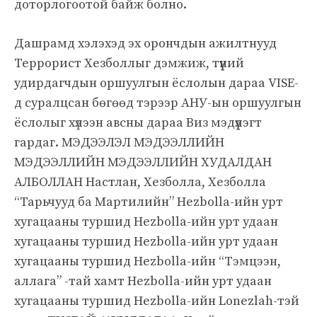
доторлогоотой байж болно.
Дашрамд хэлэхэд эх орончдын ажилтнууд
Террорист Хезболлыг дэмжиж, түүний
удирдагчдын оршуулгын ёслолын дараа VISE-
д суралцсан бөгөөд тэрээр АНУ-ын оршуулгын
ёслолыг хүлээн авсны дараа Виз мэдүүлэгт
гардаг. МЭДЭЭЛЭЛ МЭДЭЭЛЛИЙН
МЭДЭЭЛЛИЙН МЭДЭЭЛЛИЙН ХУДАЛДАН
АЛБОЛЛАН Настлан, Хезболла, Хезболла
“Тарьчууд ба Мартилийн” Hezbolla-ийн урт
хугацааны туршид Hezbolla-ийн урт удаан
хугацааны туршид Hezbolla-ийн урт удаан
хугацааны туршид Hezbolla-ийн “Тэмцээн,
аллага” -тай хамт Hezbolla-ийн урт удаан
хугацааны туршид Hezbolla-ийн Lonezlah-тэй