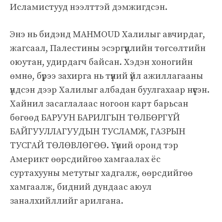
Исламистууд нээлттэй дэмжигдсэн.
Энэ нь бидэнд MAHMOUD Халилыг авчирдаг,
жагсаал, Палестины эсэргүүцлийн төгсөлтийн
оюутан, удирдагч байсан. Хэдэн хоногийн
өмнө, бүрээ захирга нь түүний үйл ажиллагааны
үндсэн дээр Халилыг албадан буулгахаар нүүсэн.
Хайнил засаглалаас ногоон карт барьсан
бөгөөд БАРУУН БАРИЛГЫН ТӨЛБӨРГҮЙ
БАЙГУУЛЛАГУУДЫН ТУСЛАМЖ, ГАЗРЫН
ТУСГАЙ ТӨЛӨВЛӨГӨӨ. Үүний оронд тэр
Америкт өөрсдийгөө хамгаалах ёс
суртахууны метутыг хадгалж, өөрсдийгөө
хамгаалж, бидний дундаас аюул
заналхийллийг арилгана.