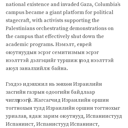
national existence and invaded Gaza, Columbia’s
campus became a giant platform for political
stagecraft, with activists supporting the
Palestinians orchestrating demonstrations on
the campus that effectively shut down the
academic programs. Нэмэлт, еврей
оюутнуудын эсрэг семитизмын эсрэг
нээлттэй дэлгэцийг туршиж үзээд нээлттэй
аюул заналхийлж байна.
Гэхдээ идэвхжил нь зөвхөн Израилийн
засгийн газрын одоогийн байдлаар
чиглүүлээгүй. Жагсагчид Израилийн оршин
тогтнохын тулд Израилийн оршин тогтнохыг
уриалав, ядаж зарим оюутнууд, Испаниистууд
Испаниист, Испанистууд Испаниист,