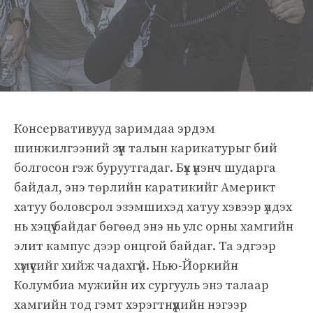
Консервативууд заримдаа эрдэм
шинжилгээний зүүн талын карикатурыг бий
болгосон гэж буруутгадаг. Бүх үнэнч шударга
байдал, энэ төрлийн каратикийг Америкт
хатуу боловсрол эзэмшихэд хатуу хэвээр үлдэх
нь хэцүү байдаг бөгөөд энэ нь улс орны хамгийн
элит кампус дээр онцгой байдаг. Та эдгээр
хүмүүсийг хийж чадахгүй. Нью-Йоркийн
Колумбиа мужийн их сургууль энэ талаар
хамгийн тод гэмт хэрэгтнүүдийн нэгээр