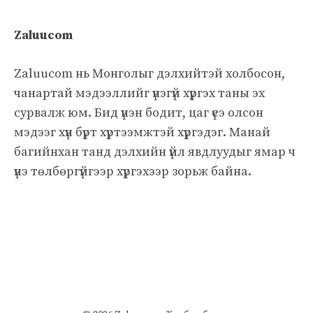
Zaluucom
Zaluucom нь Монголыг дэлхийтэй холбосон,
чанартай мэдээллийг үнэгүй хүргэх таны эх
сурвалж юм. Бид үнэн бодит, цаг үеэ олсон
мэдээг хүн бүрт хүртээмжтэй хүргэдэг. Манай
багийнхан танд дэлхийн үйл явдлуудыг ямар ч
үнэ төлбөргүйгээр хүргэхээр зорьж байна.