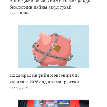
Анни Джейкобсен: Бид үл тоомсорлодог
биологийн дайны аюул тухай
8 сар 10, 2026
Их хямралын үеийн мөнгөний чиг
хандлага 2026 онд ч хамааралтай
8 сар 9, 2026