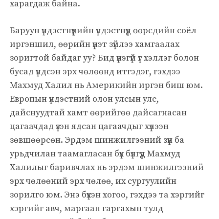
харагдаж байна.
Баруун үндэстнүүдийн үндэстнүүд өөрсдийн соёл
иргэншил, өөрийн үнэт зүйлээ хамгаалах
зоригтой байдаг уу? Бид үнэгүй үг хэллэг болон
бусад үндсэн эрх чөлөөнд итгэдэг, гэхдээ
Махмуд Халил нь Америкийн иргэн биш юм.
Европын үндэстний олон улсын улс,
дайснуудтай хамт өөрийгөө дайсагнасан
цагаачдад үзэн ядсан цагаачдыг хүлээн
зөвшөөрсөн. Эрдэм шинжилгээний зүүн ба
урьдчилан таамагласан бүх бүлгүүд Махмуд
Халилыг баривчлах нь эрдэм шинжилгээний
эрх чөлөөний эрх чөлөө, их сургуулийн
зорилго юм. Энэ бүхэн хогоо, гэхдээ та хэргийг
хэргийг авч, маргаан гаргахын тулд