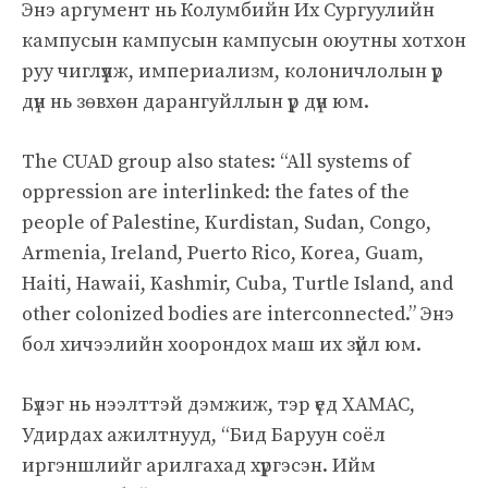
Энэ аргумент нь Колумбийн Их Сургуулийн
кампусын кампусын кампусын оюутны хотхон
руу чиглүүлж, империализм, колоничлолын үр
дүн нь зөвхөн дарангуйллын үр дүн юм.
The CUAD group also states: “All systems of
oppression are interlinked: the fates of the
people of Palestine, Kurdistan, Sudan, Congo,
Armenia, Ireland, Puerto Rico, Korea, Guam,
Haiti, Hawaii, Kashmir, Cuba, Turtle Island, and
other colonized bodies are interconnected.” Энэ
бол хичээлийн хоорондох маш их зүйл юм.
Бүлэг нь нээлттэй дэмжиж, тэр үед ХАМАС,
Удирдах ажилтнууд, “Бид Баруун соёл
иргэншлийг арилгахад хүргэсэн. Ийм