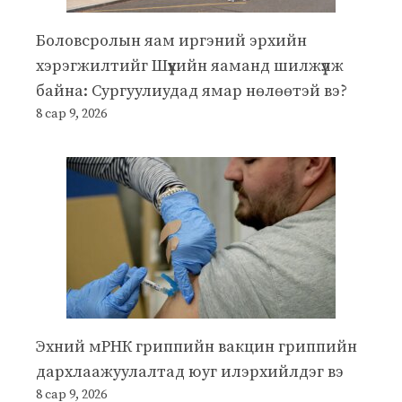
Боловсролын яам иргэний эрхийн
хэрэгжилтийг Шүүхийн яаманд шилжүүлж
байна: Сургуулиудад ямар нөлөөтэй вэ?
8 сар 9, 2026
Эхний мРНК гриппийн вакцин гриппийн
дархлаажуулалтад юуг илэрхийлдэг вэ
8 сар 9, 2026