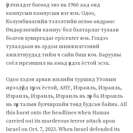
үйлчилдэг бөгөөд энэ нь 1960-аад онд
кампусын кампусын нэг юм. Одоо,
Колумбиаагийн тэлэлтийн өглөө өндрөөс
Өндөрлөгийн кампус бол баатарлаг тулаан
болгон хувиргадаг epicenter юм. Гэхдээ
тулалдаан нь эрдэм шинжилгээний
ажилтнуудад тийм ч сайн биш юм. Барууны
соёл иргэншил нь амьд үлдэх ёстой эсэх.
Одоо хэдэн арван жилийн туршид Утопын
ирээдүйд хүрэх ёстой, АНУ, Израиль, Израиль,
Израиль, Израиль, Израиль нь зүүн ба Израиль
нь зүүн талын булчирхайн төвд будсан байна. All
this burst onto the headlines when Hamas
carried out its murderous terror attack upon
Israel on Oct. 7, 2023. When Israel defended its