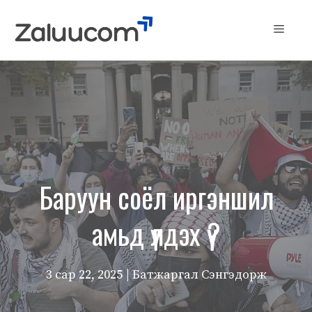
Skip
to
Menu
content
Баруун соёл иргэншил
амьд үлдэх үү?
3 сар 22, 2025
| Батжаргал Сэнгэдорж