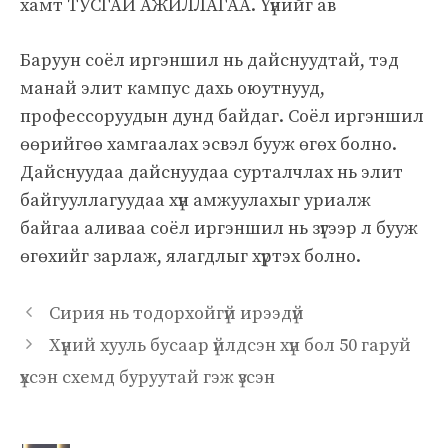
хамт ТУСГАЙ АЖИЛЛАГАА. Үүнийг ав
Баруун соёл иргэншил нь дайснуудтай, тэд
манай элит кампус дахь оюутнууд,
профессоруудын дунд байдаг. Соёл иргэншил
өөрийгөө хамгаалах эсвэл бууж өгөх болно.
Дайснуудаа дайснуудаа сурталчлах нь элит
байгууллагуудаа хүн амжуулахыг уриалж
байгаа аливаа соёл иргэншил нь зүгээр л бууж
өгөхийг зарлаж, ялагдлыг хүртэх болно.
Сирия нь тодорхойгүй ирээдүй
Хүний хууль бусаар үйлдсэн хүн бол 50 гаруй
үхсэн схемд буруутай гэж үзсэн