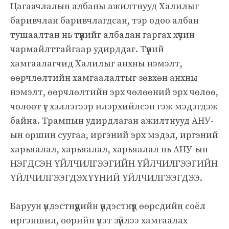
Цагаачлалын албаны ажилтнууд Халилыг
баривчлан баривчлагдсан, тэр одоо албан
тушаалтан нь түүнийг албадан гаргах хүчин
чармайлттайгаар удирддаг. Түүний
хамгаалагчид Халилыг анхны нэмэлт,
өөрчлөлтийн хамгаалалтыг зөвхөн анхны
нэмэлт, өөрчлөлтийн эрх чөлөөний эрх чөлөө,
чөлөөт үг хэллэгээр илэрхийлсэн гэж мэдэгдэж
байна. Трампын удирдлаган ажилтнууд АНУ-
ын оршин суугаа, иргэний эрх мэдэл, иргэний
харьяалал, харьяалал, харьяалал нь АНУ-ын
НЭГДСЭН ҮЙЛЧИЛГЭЭГИЙН ҮЙЛЧИЛГЭЭГИЙН
ҮЙЛЧИЛГЭЭГДЭХҮҮНИЙ ҮЙЛЧИЛГЭЭГДЭЭ.
Баруун үндэстнүүдийн үндэстнүүд өөрсдийн соёл
иргэншил, өөрийн үнэт зүйлээ хамгаалах