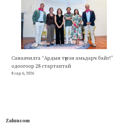
Санаачилга “Ардын түмэн амьдарч байг!”
одоогоор 28 стартаптай
8 сар 6, 2026
Zaluucom