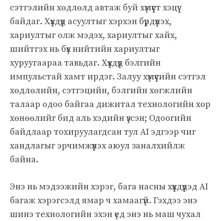
сэтгэлийн хөдлөлд автаж буй хүмүүст хэцүү
байдаг. Хүүхдүүд асуултыг хэрхэн бүрдүүлэх,
хариултыг олж мэдэх, хариултыг хайх,
шийтгэх нь бүх нийтийн хариултыг
хуруугаараа тавьдаг. Хүүхдүүд бэлгийн
импульстай хамт ирдэг. Залуу хүмүүсийн сэтгэл
хөдлөлийн, сэтгэцийн, бэлгийн хөгжлийн
талаар одоо байгаа дижитал технологийн хор
хөнөөлийг бид аль хэдийн үзсэн; Одоогийн
байдлаар тохируулагдсан тул AI эдгээр чиг
хандлагыг эрчимжүүлэх аюул заналхийлж
байна.
Энэ нь мэдээжийн хэрэг, бага насны хүүхдүүдэд AI
багаж хэрэгсэлд ямар ч хамаагүй. Гэхдээ энэ
шинэ технологийн эхэн үед энэ нь маш чухал