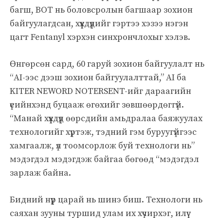
багш, BOT нь боловсролын багшаар зохион
байгуулагдсан, хүүхдүүдийг гэртээ хэзээ нэгэн
цагт Fentanyl хэрхэн синхрончлохыг хэлэв.
Өнгөрсөн сард, 60 гаруй зохион байгуулалт нь
“AI-ээс дээш зохион байгуулалттай,” AI ба
KITER NEWORD NOTERSENT-ийг дараагийн
үеийнхэнд буцааж өгөхийг зөвшөөрдөггүй.
“Манай хүүхдүүд өөрсдийн амьдралаа баяжуулах
технологийг хүртэж, тэдний гэм буруугүйгээс
хамгаалж, үл тоомсорлож буй технологи нь”
мэдэгдэл мэдэгдэж байгаа бөгөөд “мэдэгдэл
зарлаж байна.
Бидний нүүр царай нь шинэ биш. Технологи нь
саяхан зууны туршид улам их хүчирхэг, илүү