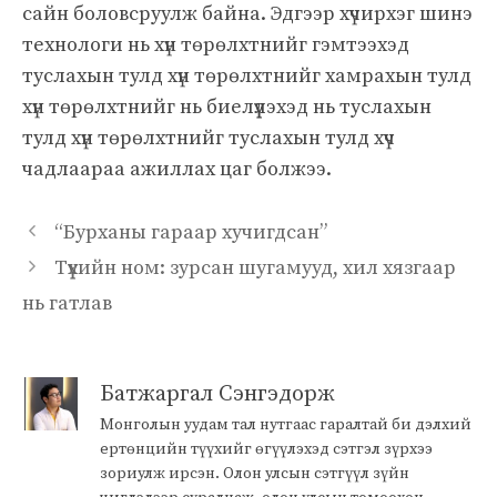
сайн боловсруулж байна. Эдгээр хүчирхэг шинэ
технологи нь хүн төрөлхтнийг гэмтээхэд
туслахын тулд хүн төрөлхтнийг хамрахын тулд
хүн төрөлхтнийг нь биелүүлэхэд нь туслахын
тулд хүн төрөлхтнийг туслахын тулд хүч
чадлаараа ажиллах цаг болжээ.
“Бурханы гараар хучигдсан”
Түүхийн ном: зурсан шугамууд, хил хязгаар
нь гатлав
Батжаргал Сэнгэдорж
Монголын уудам тал нутгаас гаралтай би дэлхий
ертөнцийн түүхийг өгүүлэхэд сэтгэл зүрхээ
зориулж ирсэн. Олон улсын сэтгүүл зүйн