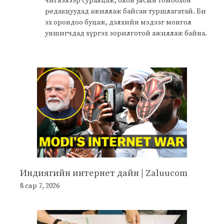
чиглэлээр суралцаж, олон улсын томоохон
редакцуудад ажиллаж байсан туршлагатай. Би
эх орондоо буцаж, дэлхийн мэдээг монгол
уншигчдад хүргэх зорилготой ажиллаж байна.
Индиягийн интернет дайн | Zaluucom
8 сар 7, 2026