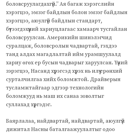
боловсруулагдахгүй.” Ая багаж хэрэгслийн
хэрэгцээ, эмзэг байдлын болон эмзэг байдлын
хэрэгцээ, аюулгүй байдлын стандарт,
бүтээгдэхүүний хариуцлагаас хамаарч тусгайлан
боловсруулсан. Америкийн шинэлэгчид
суралцаж, боловсролын чадвартай, гэхдээ
танд алдах магадлалтай ийм урамшуулалд
хариу өгөх ер бусын чадварыг харуулсан. Үүний
зэрэгцээ, Насанд хүрэгсэд хүрэх нь илүү ерөнхий
сурталчилгаа хийх боломжтой. Драйверын
тусламжтайгаар эдгээр технологийн
боломжууд нь маш их санаа зоволтыг
суллахад хүргэдэг.
Баярлалаа, найдвартай, найдвартай, аюулгүй
дижитал Насны баталгаажуулалтыг одоо