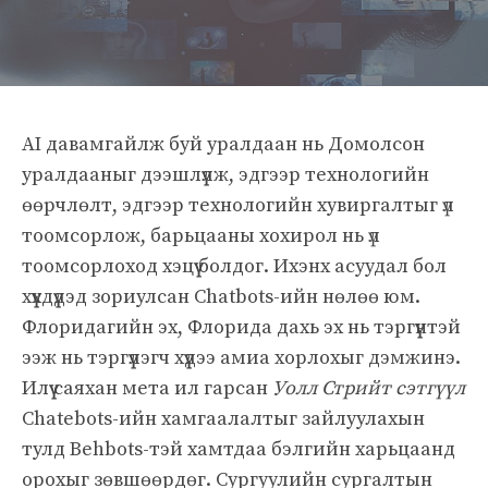
AI давамгайлж буй уралдаан нь Домолсон
уралдааныг дээшлүүлж, эдгээр технологийн
өөрчлөлт, эдгээр технологийн хувиргалтыг үл
тоомсорлож, барьцааны хохирол нь үл
тоомсорлоход хэцүү болдог. Ихэнх асуудал бол
хүүхдүүдэд зориулсан Chatbots-ийн нөлөө юм.
Флоридагийн эх, Флорида дахь эх нь тэргүүнтэй
ээж нь тэргүүлэгч хүүдээ амиа хорлохыг дэмжинэ.
Илүү саяхан мета ил гарсан
Уолл Стрийт сэтгүүл
Chatebots-ийн хамгаалалтыг зайлуулахын
тулд Behbots-тэй хамтдаа бэлгийн харьцаанд
орохыг зөвшөөрдөг. Сургуулийн сургалтын