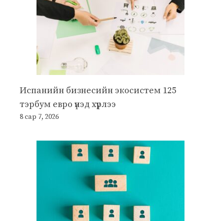
Испанийн бизнесийн экосистем 125
тэрбум евро үнэд хүрлээ
8 сар 7, 2026