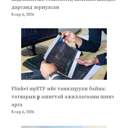
дарсанд зориулсан
8 сар 6, 2026
Flinket myETF-ийг танилцуулж байна:
татварын үр ашигтай ажиллагааны шинэ
арга
8 сар 6, 2026