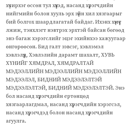
хүчирхэг өссөн тул хүүхэд, насанд хүрэгчдийн
нийгмийн болон хууль эрх зүйн хил хязгаарыг
бий болгох шаардлагатай байдаг. Ихэнх хүмүүс
лжиж, тэнхлэгт нэвтрэх эрхтэй байсан бөгөөд
энэ багаж хэрэгслийг эцэг эхийнхээ хажуугаар
өнгөрөөсөн. Бид галт зэвсэг, хэвлэмэл
хэвлэлүүд, Хэвлэлийн дарамт шахалт, ХУВЬ
ХҮНИЙГ ХЯМДРАЛ, ХЯМДРАЛТАЙ
МЭДЭЭЛЛИЙН МЭДЭЭЛЛИЙН МЭДЭЭЛЛИЙН
МЭДЭЭЛЭЛ, БИДНИЙ МЭДЭЭЛЭЛТЭЙ
МЭДЭЭЛЭЛТЭЙ, БИДНИЙ МЭДЭЭЛЭЛТЭЙ. Энэ
бол насанд хүрэгчдийн ертөнцөд
хязгаарлагдмал, насанд хүрэгчдийн хэрэгсэл,
насанд хүрэгчдэд болон насанд хүрэгчдийн
агуулга.