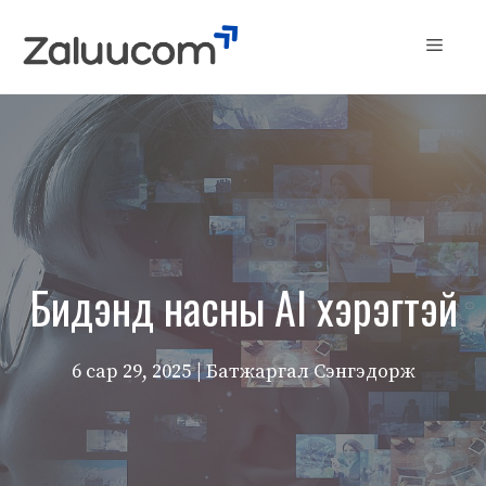
Skip
to
Menu
content
Бидэнд насны AI хэрэгтэй
6 сар 29, 2025
| Батжаргал Сэнгэдорж