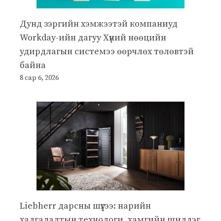
Дунд зэргийн хэмжээтэй компаниуд
Workday-ийн дагуу Хүний нөөцийн
удирдлагын системээ өөрчлөх төлөвтэй
байна
8 сар 6, 2026
Liebherr дарсны шүүгээ: нарийн
хадгалалтын технологи, хамгийн шилдэг