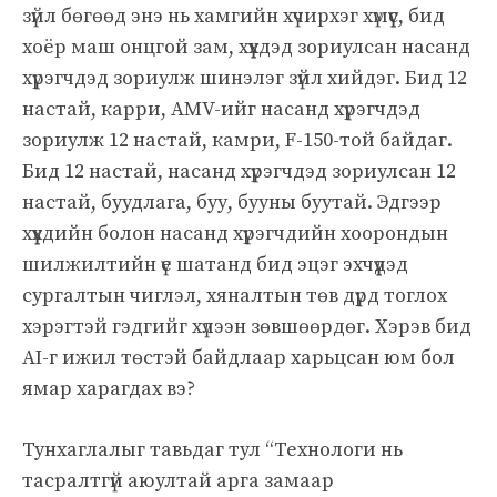
зүйл бөгөөд энэ нь хамгийн хүчирхэг хүмүүс, бид
хоёр маш онцгой зам, хүүхдэд зориулсан насанд
хүрэгчдэд зориулж шинэлэг зүйл хийдэг. Бид 12
настай, карри, AMV-ийг насанд хүрэгчдэд
зориулж 12 настай, камри, F-150-той байдаг.
Бид 12 настай, насанд хүрэгчдэд зориулсан 12
настай, буудлага, буу, бууны буутай. Эдгээр
хүүхдийн болон насанд хүрэгчдийн хоорондын
шилжилтийн үе шатанд бид эцэг эхчүүдэд
сургалтын чиглэл, хяналтын төв дүрд тоглох
хэрэгтэй гэдгийг хүлээн зөвшөөрдөг. Хэрэв бид
AI-г ижил төстэй байдлаар харьцсан юм бол
ямар харагдах вэ?
Тунхаглалыг тавьдаг тул “Технологи нь
тасралтгүй аюултай арга замаар