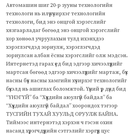
Автомашин шиг 20-р зууны технологийн
технологи нь илүү хүчирхэг технологийн
технологи, бид энэ онцгой хэрэгслийг
хязгаарладаг бөгөөд энэ онцгой хэрэгслийг
хор хөнөөл учруулахын тулд ихэнхдээ
хэрэглэгчдэд зориулж, хэрэглэгчдэд
зориулсан албан ёсны хэрэгслийг олж мэдсэн.
Интернетэд гарах үед бид эдгээр хичээлүүдийг
мартсан бөгөөд эдгээр хичээлүүдийг мартаж, бүх
насны бүх насны хамгийн хүчирхэг технологийг
бүхэлд нь ашиглах боломжтой. Үүний үр дүнд бид
“ҮНЭГҮЙ” ба “Хүүхдийн аюулгүй байдал” ба
“Хүүхдийн аюулгүй байдал” хоорондох тэгээр
ТУСГИЙН ТУХАЙ ХУУЛЬД ОРУУЛЖ БАЙНА.
Тиймээс интернэтэд хэрхэн ч гэсэн охин
насанд хүрэгчдүүдийн сэтгэлийг хэргүүд цус