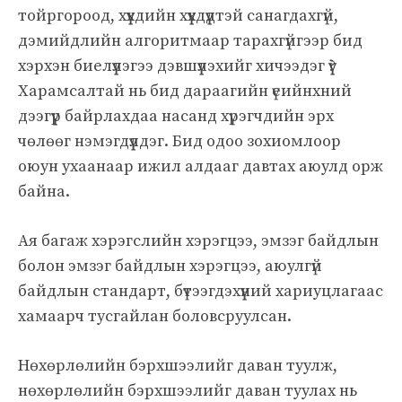
тойргороод, хүүхдийн хүүхдүүдтэй санагдахгүй,
дэмийдлийн алгоритмаар тарахгүйгээр бид
хэрхэн биелүүлэгээ дэвшүүлэхийг хичээдэг үү?
Харамсалтай нь бид дараагийн үеийнхний
дээгүүр байрлахдаа насанд хүрэгчдийн эрх
чөлөөг нэмэгдүүлдэг. Бид одоо зохиомлоор
оюун ухаанаар ижил алдааг давтах аюулд орж
байна.
Ая багаж хэрэгслийн хэрэгцээ, эмзэг байдлын
болон эмзэг байдлын хэрэгцээ, аюулгүй
байдлын стандарт, бүтээгдэхүүний хариуцлагаас
хамаарч тусгайлан боловсруулсан.
Нөхөрлөлийн бэрхшээлийг даван туулж,
нөхөрлөлийн бэрхшээлийг даван туулах нь