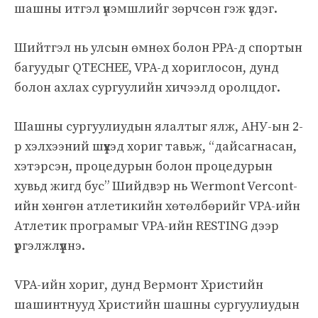
шашны итгэл үнэмшлийг зөрчсөн гэж үздэг.
Шийтгэл нь улсын өмнөх болон PPA-д спортын
багуудыг QTECHEE, VPA-д хориглосон, дунд
болон ахлах сургуулийн хичээлд оролцдог.
Шашны сургуулиудын ялалтыг ялж, АНУ-ын 2-
р хэлхээний шүүхэд хориг тавьж, “дайсагнасан,
хэтэрсэн, процедурын болон процедурын
хувьд жигд бус” Шийдвэр нь Wermont Vercont-
ийн хөнгөн атлетикийн хөтөлбөрийг VPA-ийн
Атлетик програмыг VPA-ийн RESTING дээр
үргэлжлүүлнэ.
VPA-ийн хориг, дунд Вермонт Христийн
шашинтнууд Христийн шашны сургуулиудын