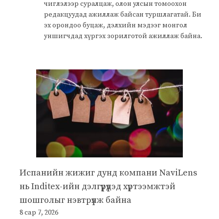
чиглэлээр суралцаж, олон улсын томоохон
редакцуудад ажиллаж байсан туршлагатай. Би
эх орондоо буцаж, дэлхийн мэдээг монгол
уншигчдад хүргэх зорилготой ажиллаж байна.
Испанийн жижиг дунд компани NaviLens
нь Inditex-ийн дэлгүүрүүдэд хүртээмжтэй
шошголыг нэвтрүүлж байна
8 сар 7, 2026