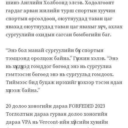
шинэ Английн Холбоонд элсэв. Хөдөлгөөнт
гардаг арван жилийн турш спортын хуучин
спортын өрсөлдөөн, оюутнуудад таван цаг
явахад оюутнуудад таван цаг явахыг хүсч, ахлах
сургуулийн охидын сагсан бөмбөгийн баг.
“Энэ бол манай сургуулийн бүх спортын
тэмцээнд оролцож байна.” Гүнжин хэлэв. “Энэ
нь хүүхдүүдэд гомддог бөгөөд энэ нь сургуулиа
гэмтээсэн бөгөөд энэ нь сургуульд гомдоох.
Тиймээс бид буцаж ирэхийг үнэхээр тэсэн ядан
хүлээж байна.”
20 долоо хоногийн дараа FORFEDED 2023
Тоглолтын дараа гурван долоо хоногийн
дараа VPA нь Vercont-ийн хүйсийн хувийн