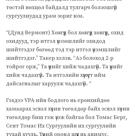
төстэй нөхцөл байдалд тулгарч болзошгүй
сургуулиудад урам зориг юм.
“(Дунд Вермонт) Хөвгүүд бол хөвгүүд хөвгүүд, охид
охидууд, тэр итгэл үнэмшлийг охидод
шийтгэдэг бөгөөд тэд тэр итгэл үнэмшлийг
шийтгэдэг.” Такер хэлэв. “Аз болоход 2-р
тойрог орж,” Та үүнийг хийж чадахгүй. Та үүнийг
хийж чадахгүй. Та итгэлийн хүмүүст ийм
дайсагналыг харуулж чадахгүй. “
Гэхдээ VPA-ийн бодлого нь ерөнхийдөө
хамаарах эсвэл хүчин төгөлдөр байх эсвэл хүчин
төгөлдөр биш гэж үзэж байгаа бол Томас Берг,
Сент Томас Их Сургуулийн их сургуулийн
тухай хууль. Үүний оронд шүүх нь анимус,