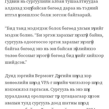
Гудвин нь сургуулийн албан тушаалтнуудаа
алдахад хэцүү байсан бөгөөд дараа нь тэдний
итгэл үнэмшлээс болж зогсож байгаарай.
“Бид танд мэдэгдэж болох бөгөөд улсын хүчийг
мэдэж болно. “Би эргэж харахыг хүсэхгүй байна,
сургууль одоогоосоо эргэж харахыг хүсэхгүй
байгаа бөгөөд энэ нь зөв байсан зүйлийнхээ
төлөө босохыг хүсээгүй бөгөөд бид үүнийг хийхээр
шийдсэн.”
Дунд зэргийн Вермонт Дүүргийн шүүхэд хор
хөнөөлийн шүүхэд VPA-г шүүхийн чиглэлээр шүүхэд
нэхэмжлэл гаргасан. Сургууль нь энэ шүүх
хуралдаанд оролцохыг түр хугацаагаар хүлээн
авахын тулд сургууль доод шатны шүүхэд