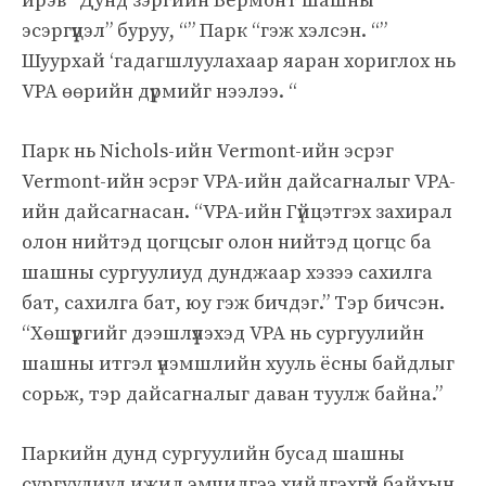
ирэв “Дунд зэргийн Вермонт шашны
эсэргүүцэл” буруу, “” Парк “гэж хэлсэн. “”
Шуурхай ‘гадагшлуулахаар яаран хориглох нь
VPA өөрийн дүрмийг нээлээ. “
Парк нь Nichols-ийн Vermont-ийн эсрэг
Vermont-ийн эсрэг VPA-ийн дайсагналыг VPA-
ийн дайсагнасан. “VPA-ийн Гүйцэтгэх захирал
олон нийтэд цогцсыг олон нийтэд цогцс ба
шашны сургуулиуд дунджаар хэзээ сахилга
бат, сахилга бат, юу гэж бичдэг.” Тэр бичсэн.
“Хөшүүргийг дээшлүүлэхэд VPA нь сургуулийн
шашны итгэл үнэмшлийн хууль ёсны байдлыг
сорьж, тэр дайсагналыг даван туулж байна.”
Паркийн дунд сургуулийн бусад шашны
сургуулиуд ижил эмчилгээ хийлгэхгүй байхын