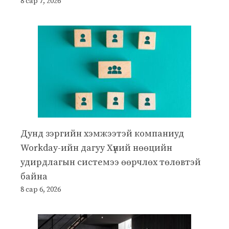
8 сар 7, 2026
Дунд зэргийн хэмжээтэй компаниуд
Workday-ийн дагуу Хүний нөөцийн
удирдлагын системээ өөрчлөх төлөвтэй
байна
8 сар 6, 2026