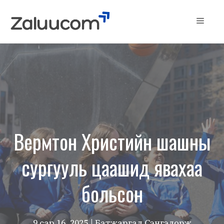
Skip
to
Menu
content
Вермтон Христийн шашны
сургууль цаашид явахаа
больсон
9 сар 16, 2025
| Батжаргал Сэнгэдорж