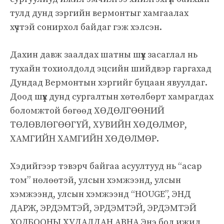
тулд дунд зэргийн вермонтыг хамгаалах
хүчтэй сонирхол байдаг гэж хэлсэн.
Дахин давж заалдах шатны шүүх засаглал нь
тухайн тохиолдолд эцсийн шийдвэр гаргахад
Дундад Вермонтын хэргийг буцаан явуулдаг.
Доод шүүх дунд сургалтын хөтөлбөрт хамрагдах
боломжтой бөгөөд ХӨДӨЛГӨӨНИЙ
ТӨЛӨВЛӨГӨӨГҮЙ, ХУВИЙН ХӨДӨЛМӨР,
ХАМГИЙН ХАМГИЙН ХӨДӨЛМӨР.
Хэдийгээр тэвэрч байгаа асуултууд нь “асар
том” нөлөөтэй, улсын хэмжээнд, улсын
хэмжээнд, улсын хэмжээнд “HOUGE”, ЭНД
ДАРЖ, ЭРДЭМТЭЙ, ЭРДЭМТЭЙ, ЭРДЭМТЭЙ
ХОЛБООНЫ ХУДАЛДАН АВНА Энэ бол ижил