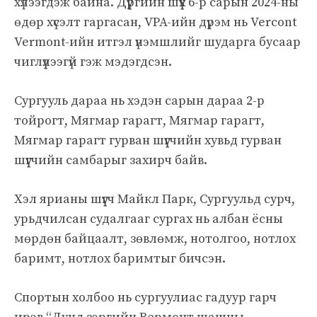
хүлээгдэж байна. Дүүргийн шүүх 6-р сарын 2024-ны
өдөр хүсэлт гаргасан, VPA-ийн дүрэм нь Vercont
Vermont-ийн итгэл үнэмшлийг шударга бусаар
чиглүүлээгүй гэж мэдэгдсэн.
Сургууль дараа нь хэдэн сарын дараа 2-р
тойрогт, Мягмар гарагт, Мягмар гарагт,
Мягмар гарагт гурван шүүгчийн хувьд гурван
шүүгчийн самбарыг захирч байв.
Хэл ярианы шүүгч Майкл Парк, Сургуульд сурч,
урьдчилсан судалгааг сургах нь албан ёсны
мөрдөн байцаалт, зөвлөмж, нотолгоо, нотлох
баримт, нотлох баримтыг бичсэн.
Спортын холбоо нь сургуулиас гадуур гарч