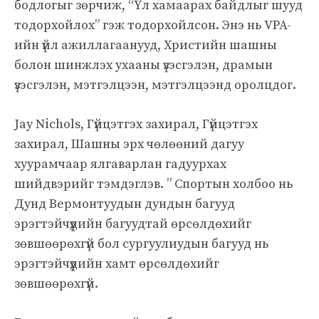
бодлогыг зөрчиж, “Үл хамаарах байдлыг шууд
тодорхойлох” гэж тодорхойлсон. Энэ нь VPA-
ийн үйл ажиллагаанууд, Христийн шашны
болон шинжлэх ухааны үзэсгэлэн, драмын
үзэсгэлэн, мэтгэлцээн, мэтгэлцээнд оролцдог.
Jay Nichols, Гүйцэтгэх захирал, Гүйцэтгэх
захирал, Шашны эрх чөлөөний дагуу
хуурамчаар ялгаварлан гадуурхах
шийдвэрийг тэмдэглэв. ” Спортын холбоо нь
Дунд Вермонтуудын дундын багууд
эрэгтэйчүүдийн багуудтай өрсөлдөхийг
зөвшөөрөхгүй бол сургуулиудын багууд нь
эрэгтэйчүүдийн хамт өрсөлдөхийг
зөвшөөрөхгүй.