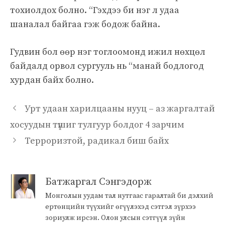
тохиолдох болно. “Гэхдээ би нэг л удаа
шаналал байгаа гэж бодож байна.
Гудвин бол өөр нэг тоглоомонд ижил нөхцөл
байдалд орвол сургууль нь “манай бодлогод
хурдан байх болно.
Урт удаан харилцааны нууц – аз жаргалтай
хосуудын түшиг тулгуур болдог 4 зарчим
Терроризтой, радикал биш байх
Батжаргал Сэнгэдорж
Монголын уудам тал нутгаас гаралтай би дэлхий
ертөнцийн түүхийг өгүүлэхэд сэтгэл зүрхээ
зориулж ирсэн. Олон улсын сэтгүүл зүйн