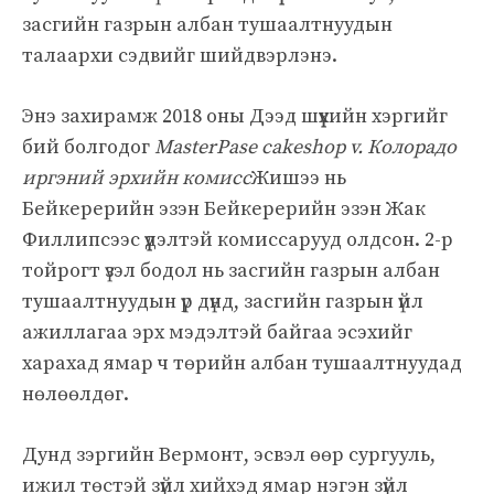
засгийн газрын албан тушаалтнуудын
талаархи сэдвийг шийдвэрлэнэ.
Энэ захирамж 2018 оны Дээд шүүхийн хэргийг
бий болгодог
MasterPase cakeshop v. Колорадо
иргэний эрхийн комисс
Жишээ нь
Бейкерерийн эзэн Бейкерерийн эзэн Жак
Филлипсээс үүдэлтэй комиссарууд олдсон. 2-р
тойрогт үзэл бодол нь засгийн газрын албан
тушаалтнуудын үр дүнд, засгийн газрын үйл
ажиллагаа эрх мэдэлтэй байгаа эсэхийг
харахад ямар ч төрийн албан тушаалтнуудад
нөлөөлдөг.
Дунд зэргийн Вермонт, эсвэл өөр сургууль,
ижил төстэй зүйл хийхэд ямар нэгэн зүйл