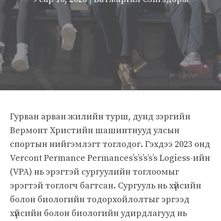
Гурван арван жилийн турш, дунд зэргийн
Вермонт Христийн шашинтнууд улсын
спортын нийгэмлэгт тоглодог. Гэхдээ 2023 онд
Vercont Permance Permances’s’s’s’s’s Logiess-ийн
(VPA) нь эрэгтэй сургуулийн тоглоомыг
эрэгтэй тоглогч багтсан. Сургууль нь хүйсийн
болон биологийн тодорхойлолтыг эргээд
хүйсийн болон биологийн удирдлагууд нь