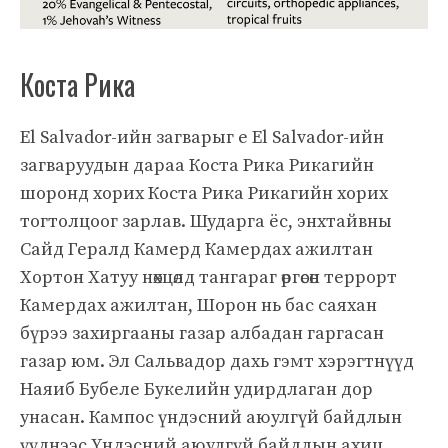
Коста Рика
El Salvador-ийн загварыг e El Salvador-ийн
загваруудын дараа Коста Рика Рикагийн
шоронд хорих Коста Рика Рикагийн хорих
тогтолцоог зарлав. Шударга ёс, энхтайвны
Сайд Гералд Камерд Камердах ажилтан
Хортон Хатуу нөхцөлд тангараг өргөсөн террорт
Камердах ажилтан, Шорон нь бас саяхан
бүрээ захиргааны газар албадан гаргасан
газар юм. Эл Сальвадор дахь гэмт хэрэгтнүүд
Наяиб Бубеле Букелийн удирдлаган дор
унасан. Кампос үндэсний аюулгүй байдлын
үүднээс Үндэсний аюулгүй байдлын ахиц