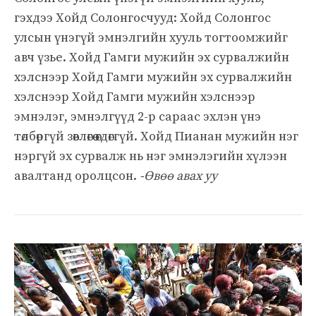
гэхдээ Хойд Солонгосчууд: Хойд Солонгос
улсын үнэгүй эмнэлгийн хууль тогтоомжийг
авч үзье. Хойд Гамги мужийн эх сурвалжийн
хэлснээр Хойд Гамги мужийн эх сурвалжийн
хэлснээр Хойд Гамги мужийн хэлснээр
эмнэлэг, эмнэлгүүд 2-р сараас эхлэн үнэ
төлбөргүй зөвлөгөө өгдөггүй. Хойд Пианан мужийн нэг
нэргүй эх сурвалж нь нэг эмнэлэгийн хүлээн
авалтанд оролцсон.
-Өвөө авах уу