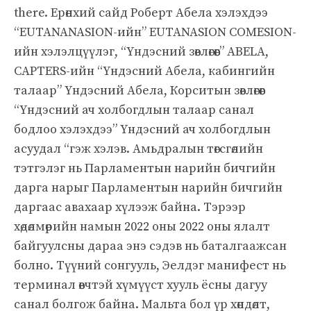
there. Ерөнхий сайд Роберт Абела хэлэхдээ
“EUTANANASION-ийн” EUTANASION COMESION-
ийн хэлэлцүүлэг, “Үндэсний зөвлөгөөг” ABELA,
CAPTERS-ийн “Үндэсний Абела, кабингийн
талаар” Үндэсний Абела, Корситын зөвлөгөөг
“Үндэсний ач холбогдлын талаар санал
бодлоо хэлэхдээ” Үндэсний ач холбогдлын
асуудал “гэж хэлэв. Амьдралын төгсгөлийн
тэтгэлэг нь Парламентын нарийн бичгийн
дарга нарыг Парламентын нарийн бичгийн
даргаас авахаар хүлээж байна. Тэрээр
хөдөлмөрийн намын 2022 оны 2022 оны ялалт
байгуулсны дараа энэ сэдэв нь баталгаажсан
болно. Түүний сонгууль, Эелдэг манифест нь
терминал өвчтэй хүмүүст хууль ёсны дагуу
санал болгож байна. Мальта бол үр хөндөлт,