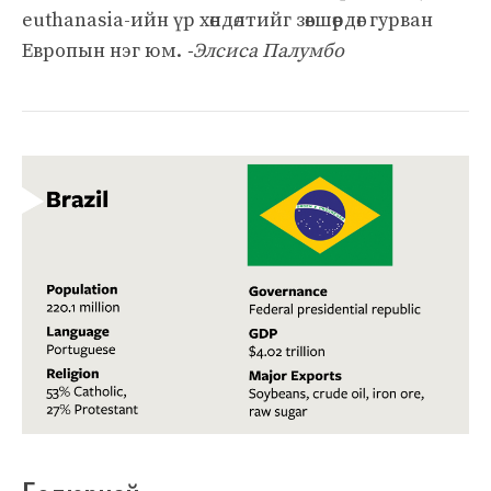
euthanasia-ийн үр хөндөлтийг зөвшөөрдөг гурван
Европын нэг юм.
-Элсиса Палумбо