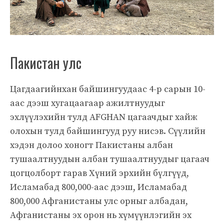
Пакистан улс
Цагдаагийнхан байшингуудаас 4-р сарын 10-
аас дээш хугацаагаар ажилтнуудыг
эхлүүлэхийн тулд AFGHAN цагаачдыг хайж
олохын тулд байшингууд руу нисэв. Сүүлийн
хэдэн долоо хоногт Пакистаны албан
тушаалтнуудын албан тушаалтнуудыг цагаач
цогцолборт гарав Хүний эрхийн бүлгүүд,
Исламабад 800,000-аас дээш, Исламабад
800,000 Афганистаны улс орныг албадан,
Афганистаны эх орон нь хүмүүнлэгийн эх