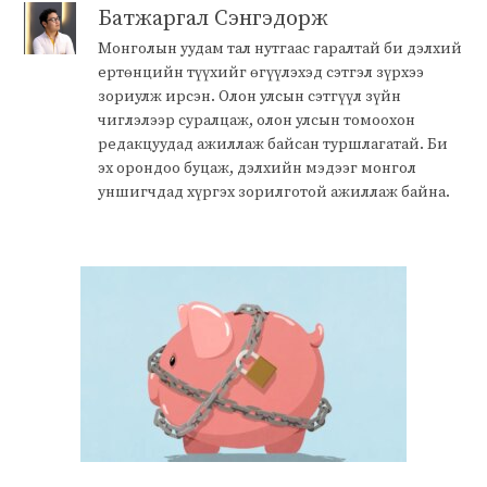
Батжаргал Сэнгэдорж
Монголын уудам тал нутгаас гаралтай би дэлхий
ертөнцийн түүхийг өгүүлэхэд сэтгэл зүрхээ
зориулж ирсэн. Олон улсын сэтгүүл зүйн
чиглэлээр суралцаж, олон улсын томоохон
редакцуудад ажиллаж байсан туршлагатай. Би
эх орондоо буцаж, дэлхийн мэдээг монгол
уншигчдад хүргэх зорилготой ажиллаж байна.