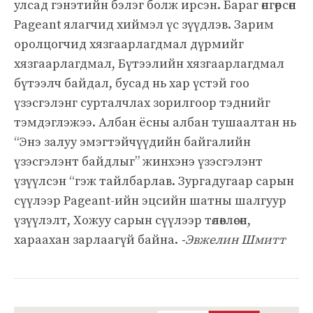
улсад гэнэтийн бэлэг болж ирсэн. Бараг өнгөрсөн
Pageant ялагчид хиймэл үс зүүдлэв. Зарим
оролцогчид хязгаарлагдмал дүрмийг
хязгаарлагдмал, Бүтээлийн хязгаарлагдмал
бүтээлч байдал, бусад нь хар үстэй гоо
үзэсгэлэнг сурталчлах зорилгоор тэднийг
тэмдэглэжээ. Албан ёсны албан тушаалтан нь
“Энэ залуу эмэгтэйчүүдийн байгалийн
үзэсгэлэнт байдлыг” жинхэнэ үзэсгэлэнт
үзүүлсэн “гэж тайлбарлав. Зургадугаар сарын
сүүлээр Pageant-ийн эцсийн шатны шалгуур
үзүүлэлт, Хожуу сарын сүүлээр төлөвлөсөн,
хараахан зарлаагүй байна.
-Эвжелин Шмитт