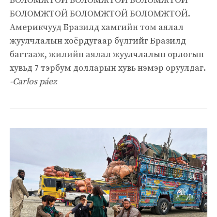
БОЛОМЖТОЙ БОЛОМЖТОЙ БОЛОМЖТОЙ
БОЛОМЖТОЙ БОЛОМЖТОЙ БОЛОМЖТОЙ.
Америкчууд Бразилд хамгийн том аялал
жуулчлалын хоёрдугаар бүлгийг Бразилд
багтааж, жилийн аялал жуулчлалын орлогын
хувьд 7 тэрбум долларын хувь нэмэр оруулдаг.
-Carlos páez