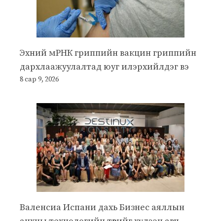
Эхний мРНК гриппийн вакцин гриппийн
дархлаажуулалтад юуг илэрхийлдэг вэ
8 сар 9, 2026
Валенсиа Испани дахь Бизнес аяллын