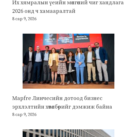
Их хямралын үеийн мөнгөний чиг хандлага
2026 онд ч хамааралтай
8 сар 9, 2026
Mapfre Линчесийн дотоод бизнес
эрхлэлтийн хөтөлбөрийг дэмжиж байна
8 сар 9, 2026