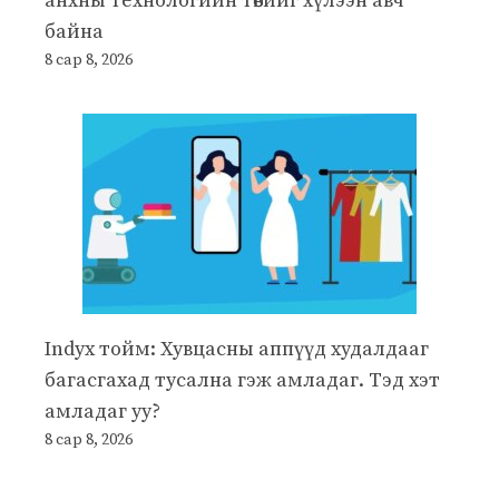
анхны технологийн төвийг хүлээн авч
байна
8 сар 8, 2026
Indyx тойм: Хувцасны аппүүд худалдааг
багасгахад тусална гэж амладаг. Тэд хэт
амладаг уу?
8 сар 8, 2026