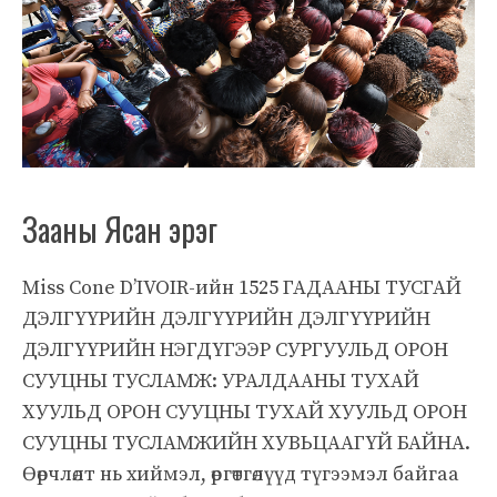
Зааны Ясан эрэг
Miss Cone D’IVOIR-ийн 1525 ГАДААНЫ ТУСГАЙ
ДЭЛГҮҮРИЙН ДЭЛГҮҮРИЙН ДЭЛГҮҮРИЙН
ДЭЛГҮҮРИЙН НЭГДҮГЭЭР СУРГУУЛЬД ОРОН
СУУЦНЫ ТУСЛАМЖ: УРАЛДААНЫ ТУХАЙ
ХУУЛЬД ОРОН СУУЦНЫ ТУХАЙ ХУУЛЬД ОРОН
СУУЦНЫ ТУСЛАМЖИЙН ХУВЬЦААГҮЙ БАЙНА.
Өөрчлөлт нь хиймэл, өргөтгөлүүд түгээмэл байгаа