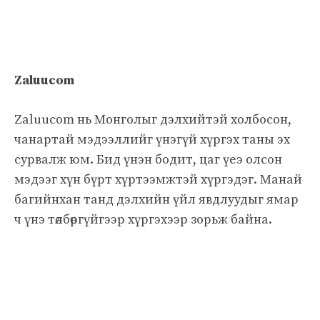
Zaluucom
Zaluucom нь Монголыг дэлхийтэй холбосон,
чанартай мэдээллийг үнэгүй хүргэх таны эх
сурвалж юм. Бид үнэн бодит, цаг үеэ олсон
мэдээг хүн бүрт хүртээмжтэй хүргэдэг. Манай
багийнхан танд дэлхийн үйл явдлуудыг ямар
ч үнэ төлбөргүйгээр хүргэхээр зорьж байна.