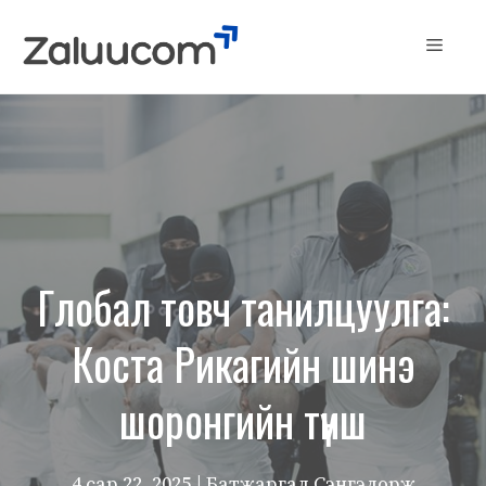
Skip
to
Menu
content
Глобал товч танилцуулга:
Коста Рикагийн шинэ
шоронгийн түнш
4 сар 22, 2025
| Батжаргал Сэнгэдорж