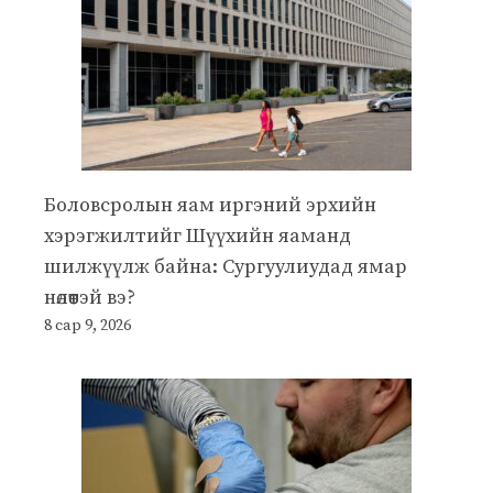
Боловсролын яам иргэний эрхийн
хэрэгжилтийг Шүүхийн яаманд
шилжүүлж байна: Сургуулиудад ямар
нөлөөтэй вэ?
8 сар 9, 2026