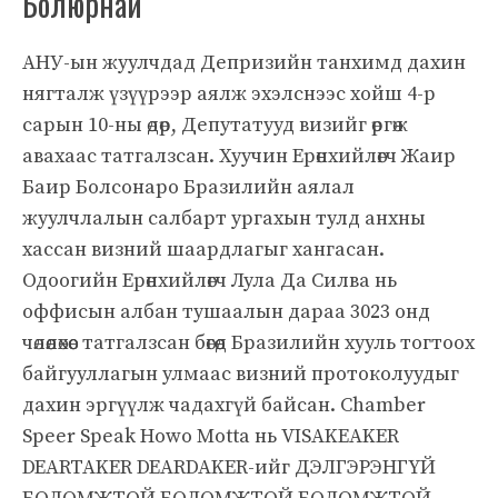
Болюрнай
АНУ-ын жуулчдад Депризийн танхимд дахин
нягталж үзүүрээр аялж эхэлснээс хойш 4-р
сарын 10-ны өдөр, Депутатууд визийг өргөж
авахаас татгалзсан. Хуучин Ерөнхийлөгч Жаир
Баир Болсонаро Бразилийн аялал
жуулчлалын салбарт ургахын тулд анхны
хассан визний шаардлагыг хангасан.
Одоогийн Ерөнхийлөгч Лула Да Силва нь
оффисын албан тушаалын дараа 3023 онд
чөлөөлөхөөс татгалзсан бөгөөд Бразилийн хууль тогтоох
байгууллагын улмаас визний протоколуудыг
дахин эргүүлж чадахгүй байсан. Chamber
Speer Speak Howo Motta нь VISAKEAKER
DEARTAKER DEARDAKER-ийг ДЭЛГЭРЭНГҮЙ