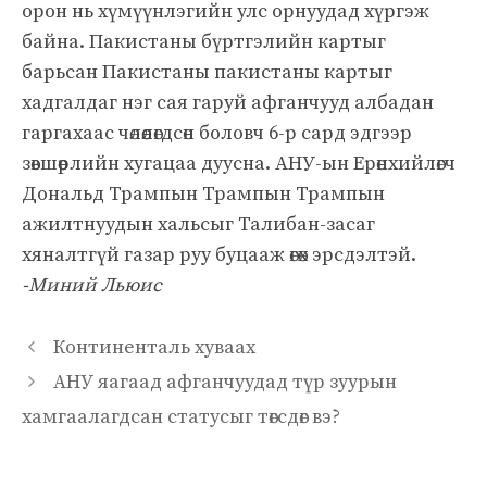
орон нь хүмүүнлэгийн улс орнуудад хүргэж
байна. Пакистаны бүртгэлийн картыг
барьсан Пакистаны пакистаны картыг
хадгалдаг нэг сая гаруй афганчууд албадан
гаргахаас чөлөөлөгдсөн боловч 6-р сард эдгээр
зөвшөөрлийн хугацаа дуусна. АНУ-ын Ерөнхийлөгч
Дональд Трампын Трампын Трампын
ажилтнуудын хальсыг Талибан-засаг
хяналтгүй газар руу буцааж өгөх эрсдэлтэй.
-Миний Льюис
Континенталь хуваах
АНУ яагаад афганчуудад түр зуурын
хамгаалагдсан статусыг төгсдөг вэ?