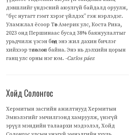
дэвшлийг үндэсний аюулгүй байдалд оруулж,
“бүс нутагт гэмт хэрэг үйлдэх” гэж нэрлэдэг.
Уламжлал ёсоор Төв Америк улс, Коста Рика,
2023 онд Першинаас бусад 38% баяжуулалтыг
урьдчилж үзсэн бөгөөд энэ жил дахин бичлэг
хийхээр төлөвлөсөн байна. Энэ нь дэлхийн цорын
ганц улс орны нэг юм.
-Carlos páez
Хойд Солонгос
Хермитын засгийн ажилтнууд Хермитын
Эмнэлэгийг эмчилгээнд хамруулж, үнэгүй
эрүүл мэндийн талаархи мэдээлэл, Хойд
Солонгос улсын үнэгүй эмнэлгийн хууль,