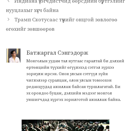
Индиана үзэгчдистчид өөрсдийн бүртгэлийг
нууцлахыг хүсч байна
Трамп Скотусаас түүнийг онцгой зөвлөгөө
өгөхийг зөвшөөрөв
Батжаргал Сэнгэдорж
Монголын уудам тал нутгаас гаралтай би дэлхий
ертөнцийн түүхийг өгүүлэхэд сэтгэл зүрхээ
зориулж ирсэн. Олон улсын сэтгүүл зүйн
чиглэлээр суралцаж, олон улсын томоохон
редакцуудад ажиллаж байсан туршлагатай. Би
эх орондоо буцаж, дэлхийн мэдээг монгол
уншигчдад хүргэх зорилготой ажиллаж байна.