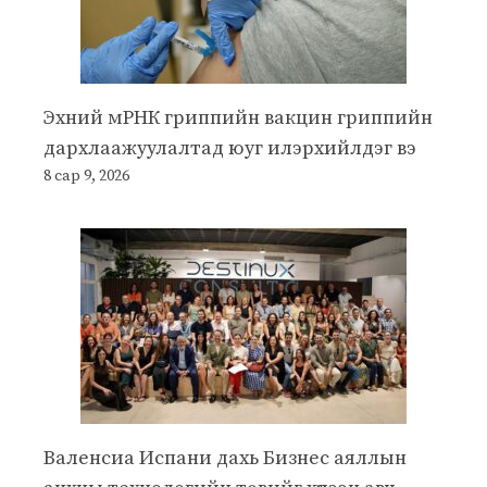
Эхний мРНК гриппийн вакцин гриппийн
дархлаажуулалтад юуг илэрхийлдэг вэ
8 сар 9, 2026
Валенсиа Испани дахь Бизнес аяллын