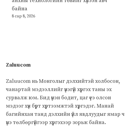
анхны технологийн төвийг хүлээн авч
байна
8 сар 8, 2026
Zaluucom
Zaluucom нь Монголыг дэлхийтэй холбосон,
чанартай мэдээллийг үнэгүй хүргэх таны эх
сурвалж юм. Бид үнэн бодит, цаг үеэ олсон
мэдээг хүн бүрт хүртээмжтэй хүргэдэг. Манай
багийнхан танд дэлхийн үйл явдлуудыг ямар ч
үнэ төлбөргүйгээр хүргэхээр зорьж байна.