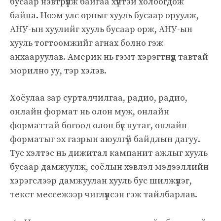
бусаар нэвтрүүлж байгаа хүнтэй холбогдож
байна. Ноэм улс орныг хууль бусаар оруулж,
АНУ-ын хуулийг хууль бусаар орж, АНУ-ын
хууль тогтоомжийг агнах болно гэж
анхааруулав. Америк нь гэмт хэрэгтнүүд тавтай
морилно уу, тэр хэлэв.
Хоёулаа зар сурталчилгаа, радио, радио,
онлайн формат нь олон муж, онлайн
форматтай бөгөөд олон бүс нутаг, онлайн
форматыг эх газрын аюулгүй байдлын дагуу.
Тус хэлтэс нь дижитал кампанит ажлыг хууль
бусаар дамжуулж, соёлын хэвлэл мэдээллийн
хэрэгслээр дамжуулан хууль бус шилжүүлэг,
текст мессежээр чиглүүлсэн гэж тайлбарлав.