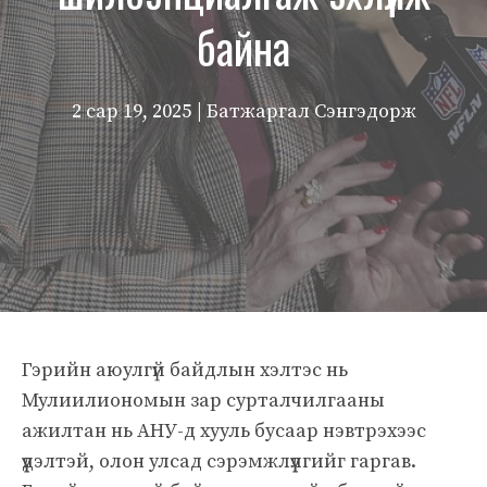
байна
2 сар 19, 2025
| Батжаргал Сэнгэдорж
Гэрийн аюулгүй байдлын хэлтэс нь
Мулиилиономын зар сурталчилгааны
ажилтан нь АНУ-д хууль бусаар нэвтрэхээс
үүдэлтэй, олон улсад сэрэмжлүүлгийг гаргав.