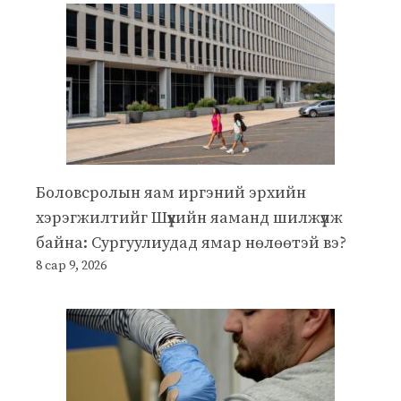
Боловсролын яам иргэний эрхийн
хэрэгжилтийг Шүүхийн яаманд шилжүүлж
байна: Сургуулиудад ямар нөлөөтэй вэ?
8 сар 9, 2026