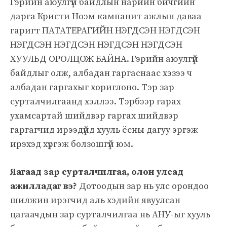
Гэрийн аюулгүй байдлын нарийн бичгийн
дарга Кристи Ноэм кампанит ажлын даваа
гаригт ПАТАТЕРАГИЙН НЭГДСЭН НЭГДСЭН
НЭГДСЭН НЭГДСЭН НЭГДСЭН НЭГДСЭН
ХУУЛЬД ОРОЛЦОЖ БАЙНА. Гэрийн аюулгүй
байдлыг олж, албадан гаргаснаас хэзээ ч
албадан гаргахыг хориглоно. Тэр зар
сурталчилгаанд хэллээ. Тэрбээр гарах
ухамсартай шийдвэр гаргах шийдвэр
гаргагчид ирээдүйд хууль ёсны дагуу эргэж
ирэхэд хүргэж болзошгүй юм.
Яагаад зар сурталчилгаа, олон улсад
ажилладаг вэ?
Дотоодын зар нь улс орондоо
шилжин ирэгчид аль хэдийн явуулсан
цагаачдын зар сурталчилгаа нь АНУ-ыг хууль