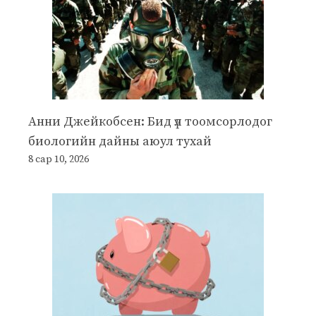
Анни Джейкобсен: Бид үл тоомсорлодог
биологийн дайны аюул тухай
8 сар 10, 2026