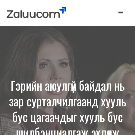
Skip
to
Menu
content
Гэрийн аюулгүй байдал нь
зар сурталчилгаанд хууль
бус цагаачдыг хууль бус
шилбэнциалгаж эхлүүлж