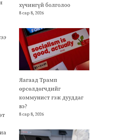
н
хүчингүй болголоо
8 сар 8, 2026
тээ
Яагаад Трамп
өрсөлдөгчдийг
коммунист гэж дууддаг
вэ?
эт
8 сар 8, 2026
ниа