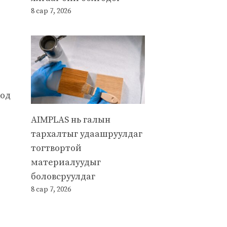
8 сар 7, 2026
ход
AIMPLAS нь галын
тархалтыг удаашруулдаг
тогтвортой
материалуудыг
боловсруулдаг
8 сар 7, 2026