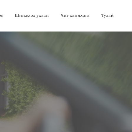
ес
Шинжлэх ухаан
Чиг хандлага
Тухай