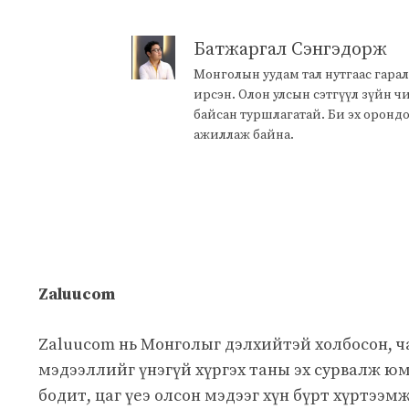
Батжаргал Сэнгэдорж
Монголын уудам тал нутгаас гарал
ирсэн. Олон улсын сэтгүүл зүйн 
байсан туршлагатай. Би эх оронд
ажиллаж байна.
Zaluucom
Zaluucom нь Монголыг дэлхийтэй холбосон, 
мэдээллийг үнэгүй хүргэх таны эх сурвалж юм
бодит, цаг үеэ олсон мэдээг хүн бүрт хүртээм