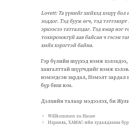
Lovett: Та үүнийг хийхэд хэцүү бол 
зоддог. Тэд бууж өгч, тэд тэтгэвэрт
эрхээсээ татгалздаг. Тэд ямар нэг 
тохиромжгүй аав байсан ч гэсэн тан
хийх хэрэгтэй байна.
Гэр бүлийн шүүхэд нэмж хэлэхдээ, 
хангалттай шүүгчдийг нэмж хэлэв. 
нэмэгдсэн зардал, Нэмэлт зардал н
бүр биш юм.
Дэлхийн талаар мэдээлэх, би Жул
Willkommen zu Hause
Израиль, ХАМАС-ийн худалдааны буру