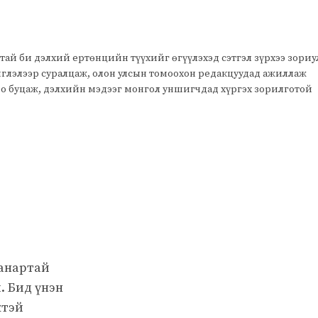
тай би дэлхий ертөнцийн түүхийг өгүүлэхэд сэтгэл зүрхээ зори
чиглэлээр суралцаж, олон улсын томоохон редакцуудад ажиллаж
оо буцаж, дэлхийн мэдээг монгол уншигчдад хүргэх зорилготой
чанартай
. Бид үнэн
жтэй