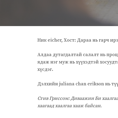
Ник eicher, Хост: Дараа нь гарч ир
Алдаа дутагдалтай салалт нь проце
ядаж нэг муж нь хүүхэдтэй хосууд
хүсдэг.
Дэлхийн juliana chan erikson нь тү
Стив Гриссом: Диваажин Би хаалгаа
хаагаад хаалгаа хааж байсан.