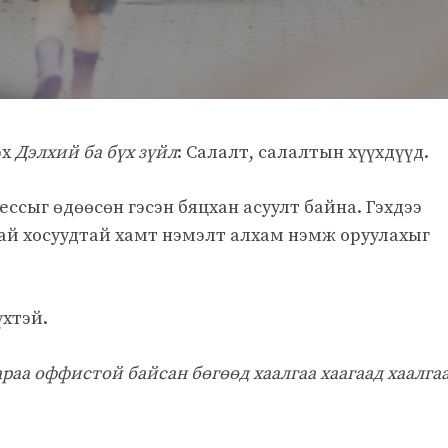
эх
Дэлхий ба бүх зүйл
: Салалт, салалтын хүүхдүүд.
ссыг өдөөсөн гэсэн бяцхан асуулт байна. Гэхдээ
тай хосуудтай хамт нэмэлт алхам нэмж оруулахыг
үхтэй.
раа оффистой байсан бөгөөд хаалгаа хаагаад хаалга