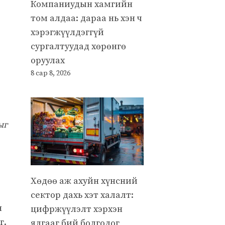
Компаниудын хамгийн
том алдаа: дараа нь хэн ч
хэрэгжүүлдэггүй
сургалтуудад хөрөнгө
оруулах
8 сар 8, 2026
ыг
Хөдөө аж ахуйн хүнсний
сектор дахь хэт халалт:
н
цифржүүлэлт хэрхэн
г.
ялгааг бий болгодог