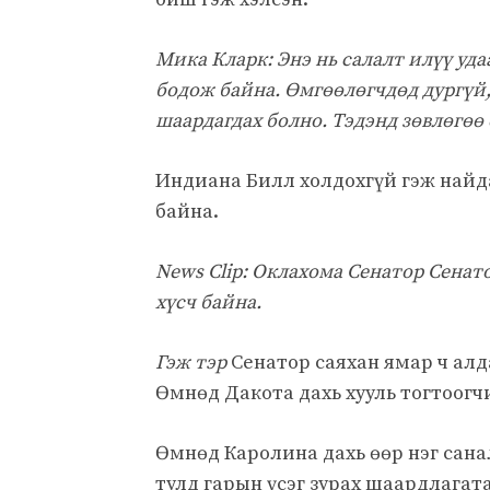
Мика Кларк: Энэ нь салалт илүү уда
бодож байна. Өмгөөлөгчдөд дургүй, 
шаардагдах болно. Тэдэнд зөвлөгөө ө
Индиана Билл холдохгүй гэж найда
байна.
News Clip: Оклахома Сенатор Сенат
хүсч байна.
Гэж тэр
Сенатор саяхан ямар ч алд
Өмнөд Дакота дахь хууль тогтоогч
Өмнөд Каролина дахь өөр нэг сана
тулд гарын үсэг зурах шаардлагата