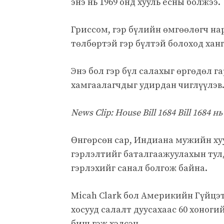
энэ нь 1969 онд хууль ёсны болжээ.
Гриссом, гэр бүлийн өмгөөлөгч на
төлбөртэй гэр бүлтэй болоход ханг
Энэ бол гэр бүл салахыг өргөдөл 
хамгаалагчдыг удирдан чиглүүлэв
News Clip: House Bill 1684 Bill 1684 
Өнгөрсөн сар, Индиана мужийн хуу
гэрлэлтийг баталгаажуулахын тулд
гэрлэхийг санал болгож байна.
Micah Clark бол Америкийн Гүйцэ
хосууд салалт дуусахаас 60 хоноги
биш гэж хэлсэн.