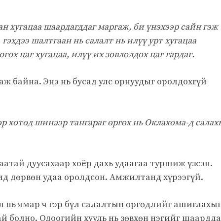
ан хугацаа шаардагддаг маргаж, би үнэхээр сайн гэж
гэхдээ шалтгаан нь салалт нь илүү урт хугацаа
гөх цаг хугацаа, илүү их зөвлөлдөх цаг гардаг.
ж байна. Энэ нь бусад улс орнуудыг оролдохгүй
ор хотод шинээр тангараг өргөх нь Оклахома-д салах
аатай дуусахаар хоёр дахь удаагаа туршиж үзсэн.
ид дөрвөн удаа оролдсон. Амжилтанд хүрээгүй.
л нь ямар ч гэр бүл салалтын өргөдлийг ашиглахы
й болно. Одоогийн хууль нь зөвхөн нэгийг шаардда