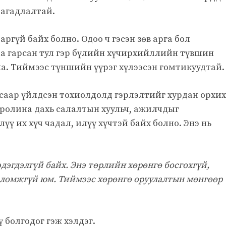
магадлалтай.
ргүй байх болно. Одоо ч гэсэн зөв арга бол
а гарсан тул гэр бүлийн хүчирхийллийн түвшин
а. Тиймээс түншийн үүрэг хүлээсэн гомтикуудтай.
усаар үйлдсэн тохиолдолд гэрлэлтийг хурдан орхи
 Каролина дахь салалтын хуульч, ажилчдыг
лүү их хүч чадал, илүү хүчтэй байх болно. Энэ нь
дэгдэлгүй байх. Энэ төрлийн хөрөнгө босгохгүй,
оломжгүй юм. Тиймээс хөрөнгө оруулалтын мөнгөөр ​​
 болгодог гэж хэлдэг.