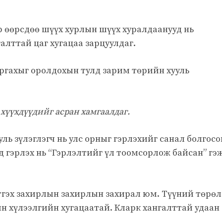
р өөрсдөө шүүх хурлын шүүх хуралдаанууд нь
алттай цаг хугацаа зарцуулдаг.
гаргахыг оролдохын тулд зарим төрийн хууль
.
нь хүүхдүүдийг асран хамгаалдаг.
ль зүлэглэгч нь улс орныг гэрлэхийг санал болгосо
 гэрлэх нь “Гэрлэлтийг үл тоомсорлож байсан” гэ
тгэх захирлын захирлын захирал юм. Түүний төрөл
йн хүлээлгийн хугацаатай. Кларк хангалттай удаан