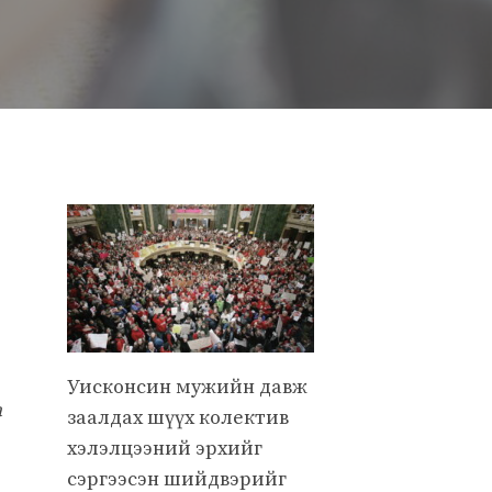
Уисконсин мужийн давж
а
заалдах шүүх колектив
хэлэлцээний эрхийг
сэргээсэн шийдвэрийг