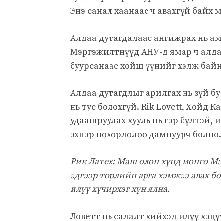
Энэ санал хаанаас ч авахгүй байх 
Алдаа дутагдалаас ангижрах нь ама
Мэргэжилтнүүд АНУ-д ямар ч алда
буурсанаас хойш үүнийг хэлж байн
Алдаа дутагдлыг арилгах нь зүй б
нь тус болохгүй. Rik Lovett, Хойд
удаашруулах хууль нь гэр бүлтэй, и
эхнэр нөхөрлөлөө дампуурч болно.
Рик Латех: Маш олон хүнд мөнгө Мэ
эдгээр төрлийн арга хэмжээ авах б
илүү хүчирхэг хүн ялна.
Ловетт нь салалт хийхэд илүү хэцүү