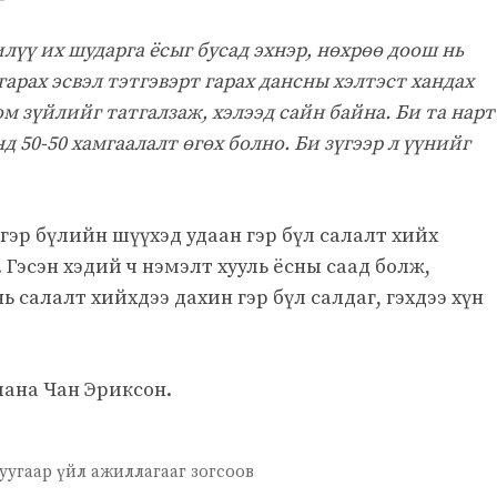
илүү их шударга ёсыг бусад эхнэр, нөхрөө доош нь
 гарах эсвэл тэтгэвэрт гарах дансны хэлтэст хандах
том зүйлийг татгалзаж, хэлээд сайн байна. Би та нарт
д 50-50 хамгаалалт өгөх болно. Би зүгээр л үүнийг
гэр бүлийн шүүхэд удаан гэр бүл салалт хийх
Гэсэн хэдий ч нэмэлт хууль ёсны саад болж,
ь салалт хийхдээ дахин гэр бүл салдаг, гэхдээ хүн
иана Чан Эриксон.
угаар үйл ажиллагааг зогсоов