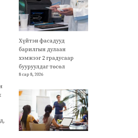
Хүйтэн фасадууд
барилгын дулаан
хэмжээг 2 градусаар
бууруулдаг төсөл
8 сар 8, 2026
н
ж
д,