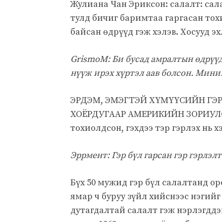
Жулиана Чан Эриксон: салалт: сал
тулд бичиг баримтаа гаргасан то
байсан өдрүүд гэж хэлэв. Хосууд э
GrismoM: Би бусад амралтын өдрүүд,
нүүж ирэх хүртэл аав болсон. Миний
ЭРДЭМ, ЭМЭГТЭЙ ХҮМҮҮСИЙН ГЭР
ХОЁРДУГААР АМЕРИКИЙН ЗОРИУЛСАН
тохиолдсон, гэхдээ тэр гэрлэх нь 
Эррмент: Гэр бүл гарсан гэр гэрлэл
Бүх 50 мужид гэр бүл салалтанд ор
ямар ч буруу зүйл хийснээс нэгийг
дутагдалтай салалт гэж нэрлэгддэ