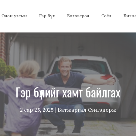
Олон улсын
Гэр бүл
Боловсрол
Соёл
Бизн
Гэр бүлийг хамт байлгах
2 сар 25, 2025
| Батжаргал Сэнгэдорж