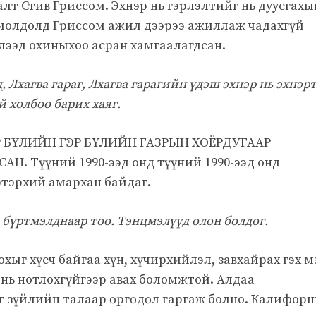
алт Стив Гриссом. Эхнэр нь гэрлэлтийг нь дуусгахы
хиолдолд Гриссом ажил дээрээ ажиллаж чадахгүй
хлээд охиныхоо асран хамгаалагдсан.
 Лхагва гараг, Лхагва гарагийн үдэш эхнэр нь эхнэр
 холбоо барих хаяг.
 БҮЛИЙН ГЭР БҮЛИЙН ГАЗРЫН ХОЁРДУГААР
. Түүний 1990-ээд онд түүний 1990-ээд онд
хэтэрхий амархан байдаг.
т бүртмэлднаар тоо. Тэнцмэлүүд олон болдог.
охыг хүсч байгаа хүн, хүчирхийлэл, завхайрах гэх м
 нь нотлохгүйгээр авах боломжтой. Алдаа
г зүйлийн талаар өргөдөл гаргаж болно. Калифор