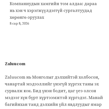
Компаниудын хамгийн том алдаа: дараа
нь хэн ч хэрэгжүүлдэггүй сургалтуудад
хөрөнгө оруулах
8 сар 8, 2026
Zaluucom
Zaluucom нь Монголыг дэлхийтэй холбосон,
чанартай мэдээллийг үнэгүй хүргэх таны эх
сурвалж юм. Бид үнэн бодит, цаг үеэ олсон
мэдээг хүн бүрт хүртээмжтэй хүргэдэг. Манай
багийнхан танд дэлхийн үйл явдлуудыг ямар