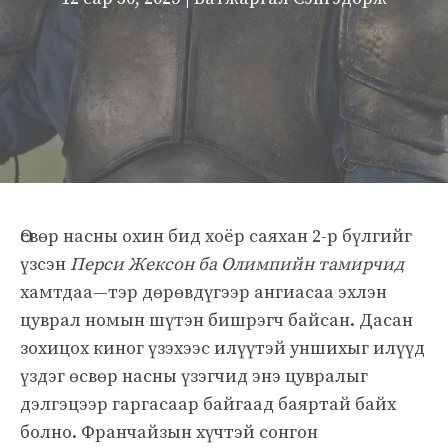
Өсвөр насны охин бид хоёр саяхан 2-р бүлгийг
үзсэн
Перси Жексон ба Олимпийн тамирчид
хамтдаа—тэр дөрөвдүгээр ангиасаа эхлэн
цуврал номын шүтэн бишрэгч байсан. Дасан
зохицох киног үзэхээс илүүтэй уншихыг илүүд
үздэг өсвөр насны үзэгчид энэ цувралыг
дэлгэцээр гаргасаар байгаад баяртай байх
болно. Франчайзын хүчтэй сонгон