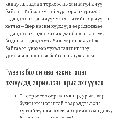
чанар нь гадаад төрхөөс нь хамаагүй илүү
байдаг. Тайсон хүний ​​дүр төрх нь үргэлж
гадаад төрхөөс илүү чухал гэдгийг гэр лүүгээ
хөтлөв—Өсвөр насны хүүхдүүд өөрсдийнхөө
гадаад төрхөндөө хэт автдаг болсон энэ үед
бидний гадаад төрх биш харин юу хийж
байгаа нь үнэхээр чухал гэдгийг шоу
үргэлжлэн онцолж байгаа нь чухал юм.
Tweens болон өсвөр насны эцэг
эхчүүдэд зориулсан яриа эхлүүлэх
Та өөрөөсөө өөр зан чанар, ур чадвар
бүхий хэн нэгэнтэй тааралдвал энэ
хүнтэй түншлэх эсвэл харилцахын давуу