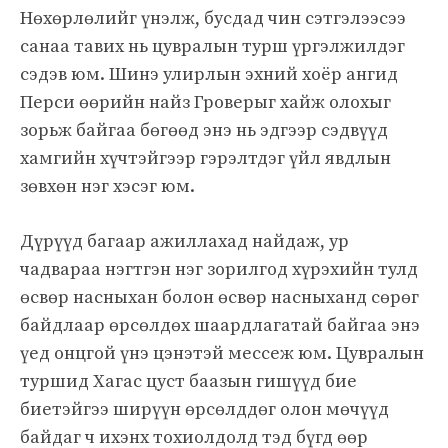
Нөхөрлөлийг үнэлж, бусдад чин сэтгэлээсээ
санаа тавих нь цувралын турш үргэлжилдэг
сэдэв юм. Шинэ улирлын эхний хоёр ангид
Перси өөрийн найз Гроверыг хайж олохыг
зорьж байгаа бөгөөд энэ нь эдгээр сэдвүүд
хамгийн хүчтэйгээр гэрэлтдэг үйл явдлын
зөвхөн нэг хэсэг юм.
Дүрүүд багаар ажиллахад найдаж, ур
чадвараа нэгтгэн нэг зорилгод хүрэхийн тулд
өсвөр насныхан болон өсвөр насныханд сөрөг
байдлаар өрсөлдөх шаардлагатай байгаа энэ
үед онцгой үнэ цэнэтэй мессеж юм. Цувралын
туршид Хагас цуст баазын гишүүд бие
биетэйгээ ширүүн өрсөлддөг олон мөчүүд
байдаг ч ихэнх тохиолдолд тэд бүгд өөр