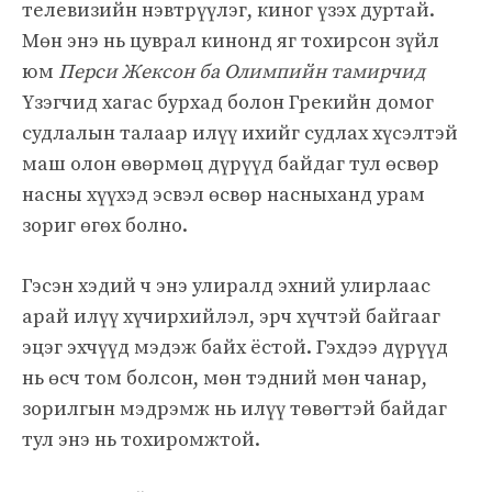
телевизийн нэвтрүүлэг, киног үзэх дуртай.
Мөн энэ нь цуврал кинонд яг тохирсон зүйл
юм
Перси Жексон ба Олимпийн тамирчид
Үзэгчид хагас бурхад болон Грекийн домог
судлалын талаар илүү ихийг судлах хүсэлтэй
маш олон өвөрмөц дүрүүд байдаг тул өсвөр
насны хүүхэд эсвэл өсвөр насныханд урам
зориг өгөх болно.
Гэсэн хэдий ч энэ улиралд эхний улирлаас
арай илүү хүчирхийлэл, эрч хүчтэй байгааг
эцэг эхчүүд мэдэж байх ёстой. Гэхдээ дүрүүд
нь өсч том болсон, мөн тэдний мөн чанар,
зорилгын мэдрэмж нь илүү төвөгтэй байдаг
тул энэ нь тохиромжтой.