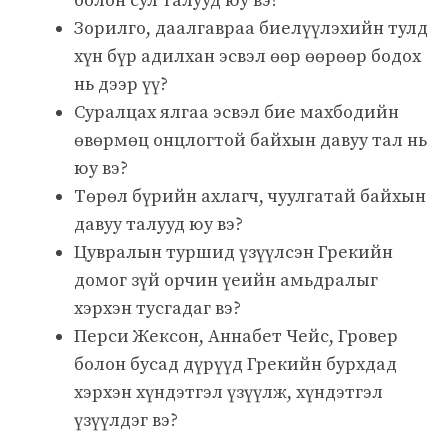
болон сул талууд юу вэ?
Зорилго, даалгавраа биелүүлэхийн тулд
хүн бүр адилхан эсвэл өөр өөрөөр бодох
нь дээр үү?
Суралцах ялгаа эсвэл бие махбодийн
өвөрмөц онцлогтой байхын давуу тал нь
юу вэ?
Төрөл бүрийн ахлагч, чуулгатай байхын
давуу талууд юу вэ?
Цувралын туршид үзүүлсэн Грекийн
домог зүй орчин үеийн амьдралыг
хэрхэн тусгадаг вэ?
Перси Жексон, Аннабет Чейс, Гровер
болон бусад дүрүүд Грекийн бурхдад
хэрхэн хүндэтгэл үзүүлж, хүндэтгэл
үзүүлдэг вэ?