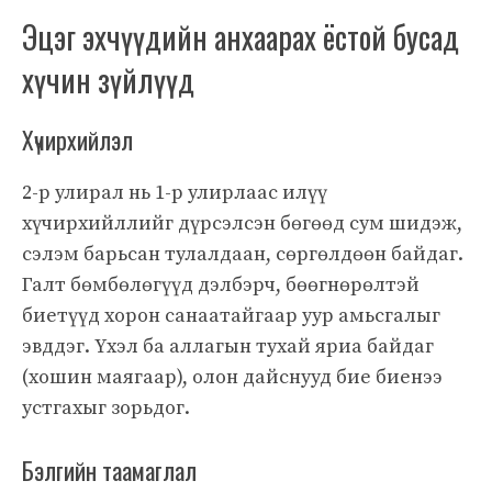
Эцэг эхчүүдийн анхаарах ёстой бусад
хүчин зүйлүүд
Хүчирхийлэл
2-р улирал нь 1-р улирлаас илүү
хүчирхийллийг дүрсэлсэн бөгөөд сум шидэж,
сэлэм барьсан тулалдаан, сөргөлдөөн байдаг.
Галт бөмбөлөгүүд дэлбэрч, бөөгнөрөлтэй
биетүүд хорон санаатайгаар уур амьсгалыг
эвддэг. Үхэл ба аллагын тухай яриа байдаг
(хошин маягаар), олон дайснууд бие биенээ
устгахыг зорьдог.
Бэлгийн таамаглал