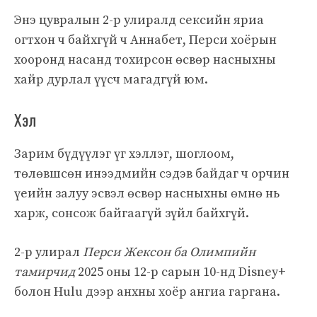
Энэ цувралын 2-р улиралд сексийн яриа
огтхон ч байхгүй ч Аннабет, Перси хоёрын
хооронд насанд тохирсон өсвөр насныхны
хайр дурлал үүсч магадгүй юм.
Хэл
Зарим бүдүүлэг үг хэллэг, шоглоом,
төлөвшсөн инээдмийн сэдэв байдаг ч орчин
үеийн залуу эсвэл өсвөр насныхны өмнө нь
харж, сонсож байгаагүй зүйл байхгүй.
2-р улирал
Перси Жексон ба Олимпийн
тамирчид
2025 оны 12-р сарын 10-нд Disney+
болон Hulu дээр анхны хоёр ангиа гаргана.