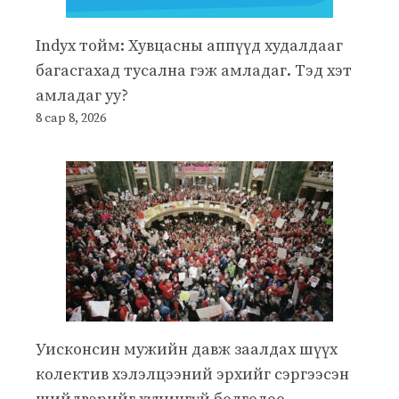
Indyx тойм: Хувцасны аппүүд худалдааг
багасгахад тусална гэж амладаг. Тэд хэт
амладаг уу?
8 сар 8, 2026
Уисконсин мужийн давж заалдах шүүх
колектив хэлэлцээний эрхийг сэргээсэн