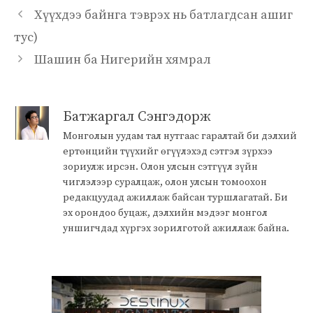
Хүүхдээ байнга тэврэх нь батлагдсан ашиг
тус)
Шашин ба Нигерийн хямрал
Батжаргал Сэнгэдорж
Монголын уудам тал нутгаас гаралтай би дэлхий
ертөнцийн түүхийг өгүүлэхэд сэтгэл зүрхээ
зориулж ирсэн. Олон улсын сэтгүүл зүйн
чиглэлээр суралцаж, олон улсын томоохон
редакцуудад ажиллаж байсан туршлагатай. Би
эх орондоо буцаж, дэлхийн мэдээг монгол
уншигчдад хүргэх зорилготой ажиллаж байна.