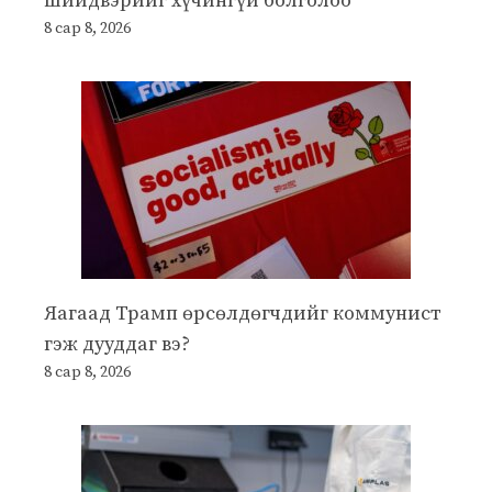
шийдвэрийг хүчингүй болголоо
8 сар 8, 2026
Яагаад Трамп өрсөлдөгчдийг коммунист
гэж дууддаг вэ?
8 сар 8, 2026