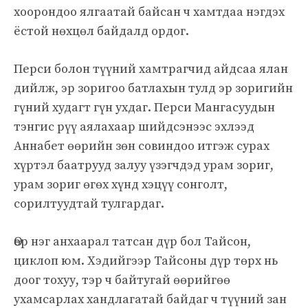
хоорондоо ялгаатай байсан ч хамтдаа нэгдэх
ёстой нөхцөл байдалд ордог.
Перси болон түүний хамтрагчид айдсаа ялан
дийлж, эр зоригоо батлахын тулд эр зоригийн
гүний худагт гүн ухдаг. Перси Мангасуудын
тэнгис рүү аялахаар шийдсэнээс эхлээд
Аннабет өөрийн зөн совиндоо итгэж сурах
хүртэл баатрууд залуу үзэгчдэд урам зориг,
урам зориг өгөх хүнд хэцүү сонголт,
сорилтуудтай тулгардаг.
Өөр нэг анхаарал татсан дүр бол Тайсон,
циклоп юм. Хэдийгээр Тайсоны дүр төрх нь
доог тохуу, тэр ч байтугай өөрийгөө
ухамсарлах хандлагатай байдаг ч түүний зан