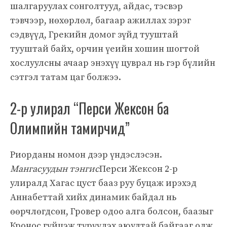
шалгаруулах сонголтууд, айдас, тэсвэр
тэвчээр, нөхөрлөл, багаар ажиллах зэрэг
сэдвүүд, Грекийн домог зүйд тууштай
тууштай байх, орчин үеийн хошин шогтой
хослуулсны ачаар энэхүү цуврал нь гэр бүлийн
сэтгэл татам цаг болжээ.
2-р улирал “Перси Жексон ба
Олимпийн тамирчид”
Риорданы номон дээр үндэслэсэн.
Мангасуудын тэнгис
Перси Жексон 2-р
улиралд Хагас цуст бааз руу буцаж ирэхэд
Аннабеттай хийх динамик байдал нь
өөрчлөгдсөн, Гровер одоо алга болсон, баазыг
Кронос гүйцэж түрүүлэх аюултай байгааг олж