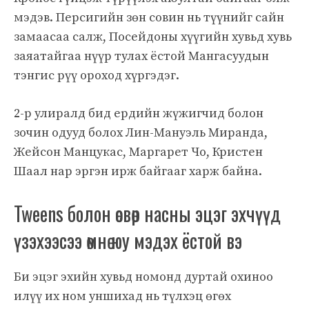
мэдэв. Персигийн зөн совин нь түүнийг сайн
замаасаа салж, Посейдоны хүүгийн хувьд хувь
заяатайгаа нүүр тулах ёстой Мангасуудын
тэнгис рүү ороход хүргэдэг.
2-р улиралд бид ердийн жүжигчид болон
зочин одууд болох Лин-Мануэль Миранда,
Жейсон Манцукас, Маргарет Чо, Кристен
Шаал нар эргэн ирж байгааг харж байна.
Tweens болон өсвөр насны эцэг эхчүүд
үзэхээсээ өмнө юу мэдэх ёстой вэ
Би эцэг эхийн хувьд номонд дуртай охиноо
илүү их ном уншихад нь түлхэц өгөх