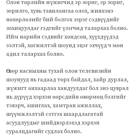
Олон төрлийн жүжигчид эр зориг, эр зориг,
зорилго, хувь тавилангаа олох, жинхэнэ
нөхөрлөлийг бий болгох зэрэг сэдвүүдийг
зохицуулдаг гэдгийг үзэгчид талархах болно.
Ийм нарийн сэдвийг хөндсөн, хүүхдүүдэд
ээлтэй, хөгжилтэй шоунд эцэг эхчүүд ч мөн
адил талархах болно.
Өсвөр насныхны тухай олон телевизийн
шоунууд нь гадаад төрх байдал, хайр дурлал,
жүжигт анхаарлаа хандуулдаг бол энэ цуврал
нь дүрүүд хэрхэн өөрсдийн өвөрмөц бэлгийг
тэвэрч, ашиглах, хамтран ажиллах,
шүүмжлэлтэй сэтгэх шаардлагатай
асуудлуудыг шийдвэрлэхэд хэрхэн
суралцдагийг судлах болно.