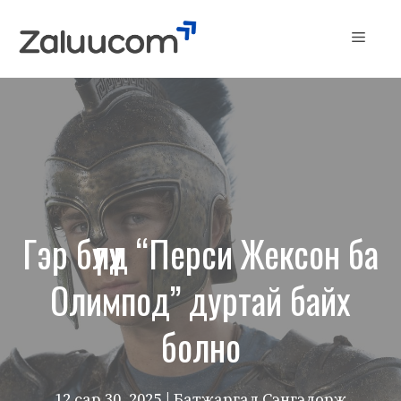
Skip
to
Menu
content
Гэр бүлүүд “Перси Жексон ба
Олимпод” дуртай байх
болно
12 сар 30, 2025
| Батжаргал Сэнгэдорж