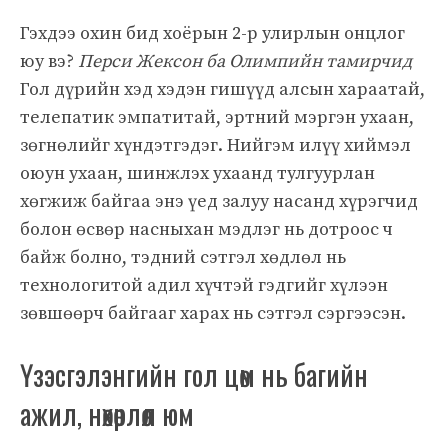
Гэхдээ охин бид хоёрын 2-р улирлын онцлог
юу вэ?
Перси Жексон ба Олимпийн тамирчид
Гол дүрийн хэд хэдэн гишүүд алсын хараатай,
телепатик эмпатитай, эртний мэргэн ухаан,
зөгнөлийг хүндэтгэдэг. Нийгэм илүү хиймэл
оюун ухаан, шинжлэх ухаанд тулгуурлан
хөгжиж байгаа энэ үед залуу насанд хүрэгчид
болон өсвөр насныхан мэдлэг нь дотроос ч
байж болно, тэдний сэтгэл хөдлөл нь
технологитой адил хүчтэй гэдгийг хүлээн
зөвшөөрч байгааг харах нь сэтгэл сэргээсэн.
Үзэсгэлэнгийн гол цөм нь багийн
ажил, нөхөрлөл юм