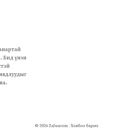
чанартай
. Бид үнэн
жтэй
 явдлуудыг
на.
© 2026 Zaluucom -
Холбоо барих