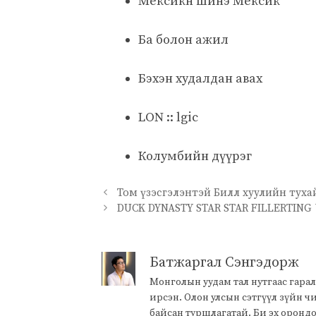
Мексикн шинэ Мексик
Ба болон ажил
Бэхэн худалдан авах
LON :: lgic
Колумбийн дүүрэг
Том үзэсгэлэнтэй Билл хуулийн тухай n
DUCK DYNASTY STAR STAR FILLERTING 
Батжаргал Сэнгэдорж
Монголын уудам тал нутгаас гарал
ирсэн. Олон улсын сэтгүүл зүйн 
байсан туршлагатай. Би эх оронд