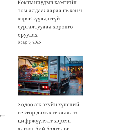
Компаниудын хамгийн
том алдаа: дараа нь хэн ч
хэрэгжүүлдэггүй
сургалтуудад хөрөнгө
оруулах
8 сар 8, 2026
Хөдөө аж ахуйн хүнсний
сектор дахь хэт халалт:
улж
цифржүүлэлт хэрхэн
ялгааг бий болгодог