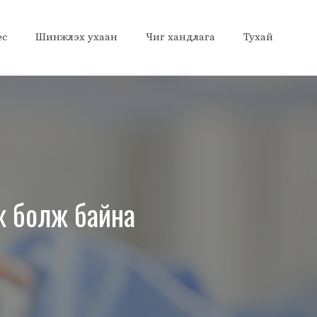
ес
Шинжлэх ухаан
Чиг хандлага
Тухай
ж болж байна