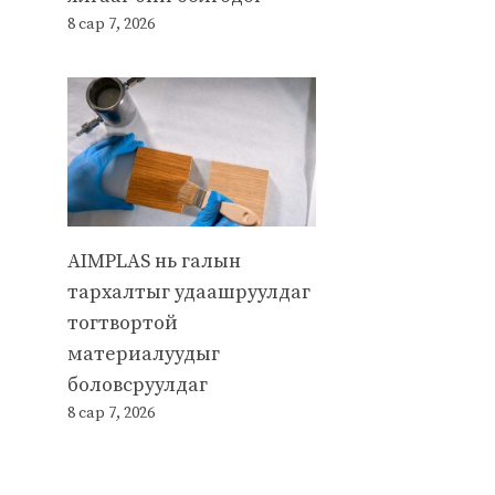
8 сар 7, 2026
AIMPLAS нь галын
тархалтыг удаашруулдаг
тогтвортой
материалуудыг
боловсруулдаг
8 сар 7, 2026