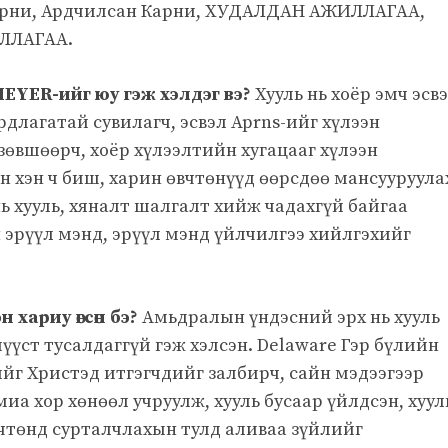
 Карни, Ардчилсан Карни, ХУДАЛДАН АЖИЛЛАГАА,
ЛЛАГАА.
ER-ийг юу гэж хэлдэг вэ?
Хууль нь хоёр эмч эсв
длагатай сувилагч, эсвэл Aprns-ийг хүлээн
зөвшөөрч, хоёр хүлээлтийн хугацааг хүлээн
н хэн ч биш, харин өвчтөнүүд өөрсдөө мансууруула
ь хууль, хяналт шалгалт хийж чадахгүй байгаа
 эрүүл мэнд, эрүүл мэнд үйлчилгээ хийлгэхийг
 хариу өгсөн бэ?
Амьдралын үндэсний эрх нь хууль
мүүст тусалдаггүй гэж хэлсэн. Delaware Гэр бүлийн
йг Христэд итгэгчдийг залбирч, сайн мэдээгээр
миа хор хөнөөл учруулж, хууль бусаар үйлдсэн, хуул
өвчтөнд сурталчлахын тулд аливаа зүйлийг