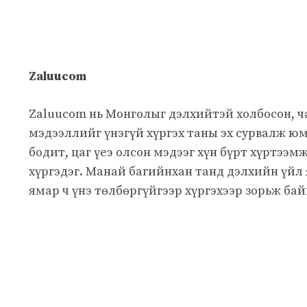
Zaluucom
Zaluucom нь Монголыг дэлхийтэй холбосон, 
мэдээллийг үнэгүй хүргэх таны эх сурвалж юм
бодит, цаг үеэ олсон мэдээг хүн бүрт хүртээм
хүргэдэг. Манай багийнхан танд дэлхийн үйл
ямар ч үнэ төлбөргүйгээр хүргэхээр зорьж бай