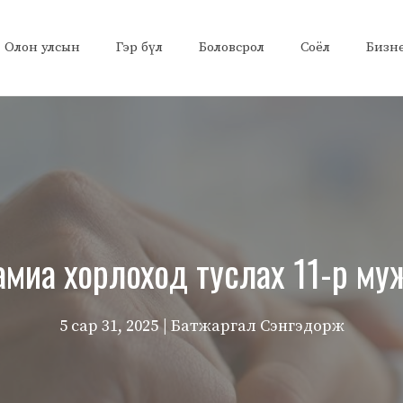
Олон улсын
Гэр бүл
Боловсрол
Соёл
Бизн
амиа хорлоход туслах 11-р му
5 сар 31, 2025
| Батжаргал Сэнгэдорж