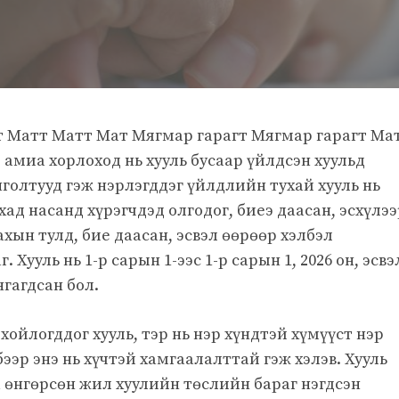
т Матт Матт Мат Мягмар гарагт Мягмар гарагт Ма
р амиа хорлоход нь хууль бусаар үйлдсэн хуульд
голтууд гэж нэрлэгддэг үйлдлийн тухай хууль нь
хад насанд хүрэгчдэд олгодог, биеэ даасан, эсхүлээ
хын тулд, бие даасан, эсвэл өөрөөр хэлбэл
 Хууль нь 1-р сарын 1-ээс 1-р сарын 1, 2026 он, эсвэ
гагдсан бол.
ойлогддог хууль, тэр нь нэр хүндтэй хүмүүст нэр
бээр энэ нь хүчтэй хамгаалалттай гэж хэлэв. Хууль
 өнгөрсөн жил хуулийн төслийн бараг нэгдсэн