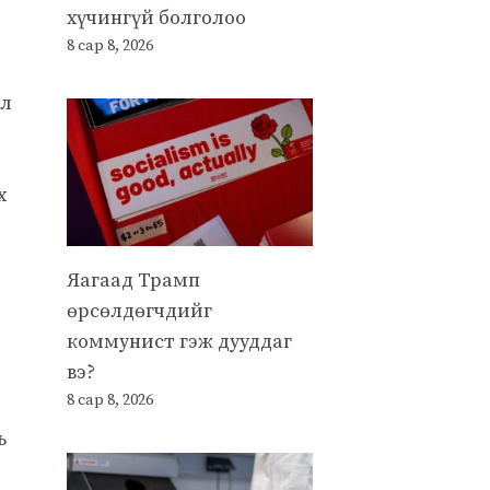
хүчингүй болголоо
8 сар 8, 2026
эл
х
Яагаад Трамп
өрсөлдөгчдийг
коммунист гэж дууддаг
вэ?
8 сар 8, 2026
ь