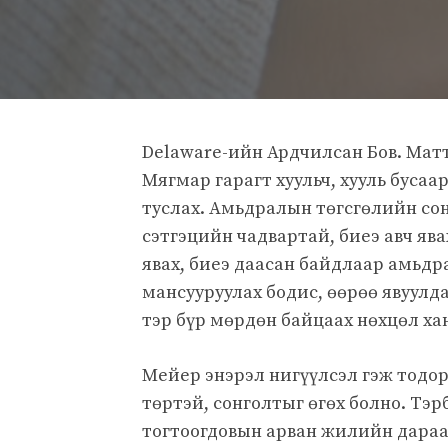
Delaware-ийн Ардчилсан Бов. Мат
Мягмар гарагт хуульч, хууль бусаа
туслах. Амьдралын төгсгөлийн сон
сэтгэцийн чадвартай, биеэ авч ява
явах, биеэ даасан байдлаар амьдра
мансууруулах бодис, өөрөө явуулдаг.
тэр бүр мөрдөн байцаах нөхцөл хан
Мейер энэрэл нигүүлсэл гэж тодорх
төртэй, сонголтыг өгөх болно. Тэр
тогтоогдовын арван жилийн дараа