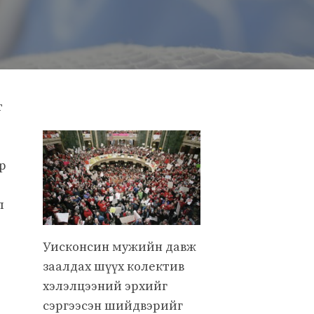
т
р
л
Уисконсин мужийн давж
заалдах шүүх колектив
хэлэлцээний эрхийг
сэргээсэн шийдвэрийг