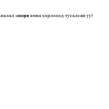
ьяалал
зөвшөөрөх
амиа хорлоход тусалсан уу?