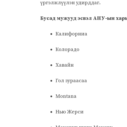
үргэлжлүүлэн удирддаг.
Бусад мужууд эсвэл АНУ-ын хар
Калифорниа
Колорадо
Хавайн
Гол зураасаа
Montana
Нью Жерси