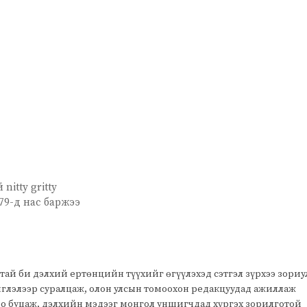
itty gritty
79-д нас баржээ
тай би дэлхий ертөнцийн түүхийг өгүүлэхэд сэтгэл зүрхээ зори
чиглэлээр суралцаж, олон улсын томоохон редакцуудад ажиллаж
оо буцаж, дэлхийн мэдээг монгол уншигчдад хүргэх зорилготой