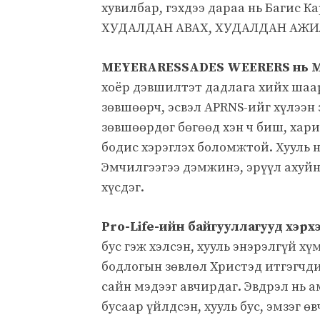
хувилбар, гэхдээ дараа нь Багис
ХУДАЛДАН АВАХ, ХУДАЛДАН АЖИ
MEYERARESSADES WEERERS нь MEY
хоёр дэвшилтэт дадлага хийх шаар
зөвшөөрч, эсвэл APRNS-ийг хүлээн 
зөвшөөрдөг бөгөөд хэн ч биш, хари
бодис хэрэглэх боломжтой. Хууль н
Эмчилгээгээ дэмжинэ, эрүүл ахуйн
хүсдэг.
Pro-Life-ийн байгууллагууд хэрхэн
бус гэж хэлсэн, хууль энэрэлгүй хү
бодлогын зөвлөл Христэд итгэгчди
сайн мэдээг авчирдаг. Эвдрэл нь а
бусаар үйлдсэн, хууль бус, эмзэг 