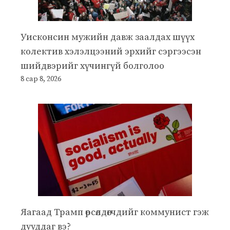
Уисконсин мужийн давж заалдах шүүх
колектив хэлэлцээний эрхийг сэргээсэн
шийдвэрийг хүчингүй болголоо
8 сар 8, 2026
Яагаад Трамп өрсөлдөгчдийг коммунист гэж
дууддаг вэ?