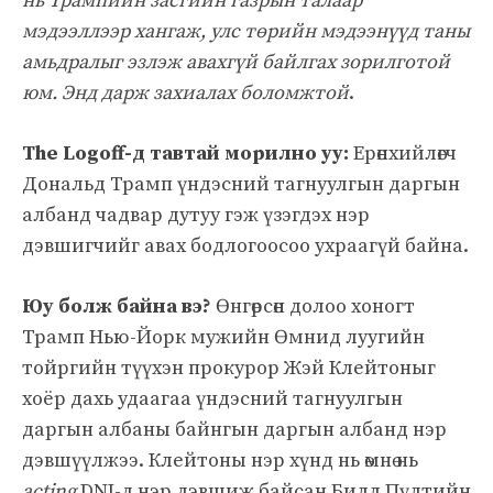
нь Трампийн засгийн газрын талаар
мэдээллээр хангаж, улс төрийн мэдээнүүд таны
амьдралыг эзлэж авахгүй байлгах зорилготой
юм. Энд дарж захиалах боломжтой
.
The Logoff-д тавтай морилно уу:
Ерөнхийлөгч
Дональд Трамп үндэсний тагнуулгын даргын
албанд чадвар дутуу гэж үзэгдэх нэр
дэвшигчийг авах бодлогоосоо ухраагүй байна.
Юу болж байна вэ?
Өнгөрсөн долоо хоногт
Трамп Нью-Йорк мужийн Өмнид луугийн
тойргийн түүхэн прокурор Жэй Клейтоныг
хоёр дахь удаагаа үндэсний тагнуулгын
даргын албаны байнгын даргын албанд нэр
дэвшүүлжээ. Клейтоны нэр хүнд нь өмнө нь
acting
DNI-д нэр дэвшиж байсан Билл Пүлтийн