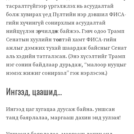
тасралтгүйгээр үргэлжлэх нь асуудалтай
болж хувирах үед Пүлтийн нэр дэвшил ФИСА-
гийн хүчингүй сонирхлын асуудалтай
нийцүүлэн зөрчилдөж байжээ. Гэвч одоо Трамп
Сенатын хуулийн төсөлтэй хамт ФИСА-гийн
ажлыг дэмжих тухай шаардаж байсныг Сенат
аль хэдийн татгалзсан. (Энэ хүсэлтийг Трамп
нэг сонин байдлаар дурьдаж, “малоор нууцыг
нэмэх жижиг сонирхол” гэж нэрлэсэн.)
Ингээд, цаашид…
Ингээд цаг хугацаа дуусаж байна. уншсан
танд баярлалаа, маргааш дахин энд уулзая!