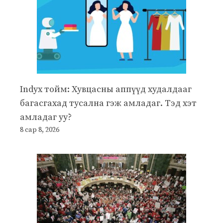
Indyx тойм: Хувцасны аппүүд худалдааг
багасгахад тусална гэж амладаг. Тэд хэт
амладаг уу?
8 сар 8, 2026