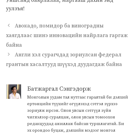
Уншсанд баярлалаа, маргааш дахин энд
уулзъя!
Авокадо, помидор ба виноградны
хаягдлаас шинэ инновацийн найрлага гаргаж
байна
Англи хэл сурагчдад зориулсан федерал
грантын хасалтууд шүүхэд дуудагдаж байна
Батжаргал Сэнгэдорж
Монголын уудам тал нутгаас гаралтай би дэлхий
ертөнцийн түүхийг өгүүлэхэд сэтгэл зүрхээ
зориулж ирсэн. Олон улсын сэтгүүл зүйн
чиглэлээр суралцаж, олон улсын томоохон
редакцуудад ажиллаж байсан туршлагатай. Би
эх орондоо буцаж, дэлхийн мэдээг монгол