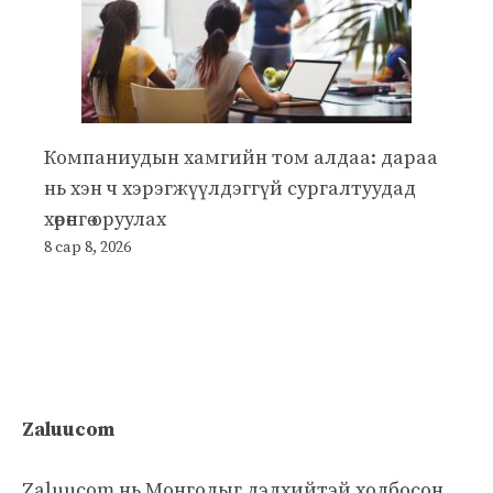
Компаниудын хамгийн том алдаа: дараа
нь хэн ч хэрэгжүүлдэггүй сургалтуудад
хөрөнгө оруулах
8 сар 8, 2026
Zaluucom
Zaluucom нь Монголыг дэлхийтэй холбосон,