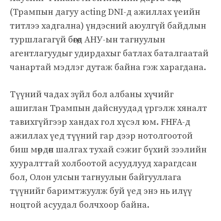
(Трампын дагуу acting DNI-д ажиллах үеийн
титлээ хадгална) үндэсний аюулгүй байдлын
туршлагагүй бөгөөд АНУ-ын тагнуулын
агентлагуудыг удирдахыг батлах баталгаатай
чанартай мэдлэг дутаж байна гэж харагдана.
Түүний чадах зүйл бол албаны хүчийг
ашиглан Трампын дайснуудад үргэлж хяналт
тавихгүйгээр хандах гол хүсэл юм. FHFA-д
ажиллах үед түүний гар дээр нотолгоотой
биш мөрдөн шалгах тухай сэжиг бүхий зээлийн
хууралттай холбоотой асуудлууд харагдсан
бол, Олон улсын тагнуулын байгууллага
түүнийг баримтжуулж буй үед энэ нь илүү
ноцтой асуудал болчхоор байна.