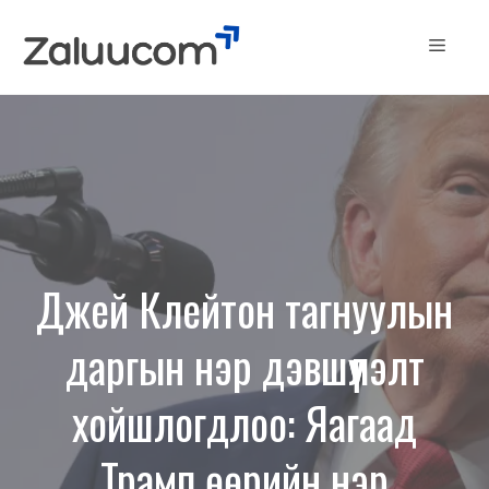
Skip
to
Menu
content
Джей Клейтон тагнуулын
даргын нэр дэвшүүлэлт
хойшлогдлоо: Яагаад
Трамп өөрийн нэр