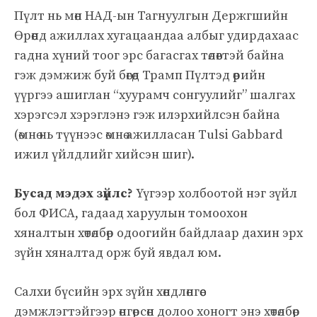
Пүлт нь мөн НАД-ын Тагнуулгын Держгшийн
Өрөөнд ажиллах хугацаандаа албыг удирдахаас
гадна хүний тоог эрс багасгах төлөвтэй байна
гэж дэмжиж буй бөгөөд Трамп Пүлтэд өөрийн
үүргээ ашиглан “хуурамч сонгуулийг” шалгах
хэрэгсэл хэрэглэнэ гэж илэрхийлсэн байна
(өмнө нь түүнээс өмнө ажилласан Tulsi Gabbard
ижил үйлдлийг хийсэн шиг).
Бусад мэдэх зүйлс?
Үүгээр холбоотой нэг зүйл
бол ФИСА, гадаад харуулын томоохон
хяналтын хөтөлбөр одоогийн байдлаар дахин эрх
зүйн хяналтад орж буй явдал юм.
Салхи бүсийн эрх зүйн хөндлөнгөөс
дэмжлэгтэйгээр өнгөрсөн долоо хоногт энэ хөтөлбөр