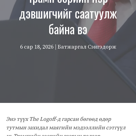
дэвшигчийг саатуулж
байна вэ
6 сар 18, 2026
| Батжаргал Сэнгэдорж
Энэ түүх The Logoff-д гарсан бөгөөд өдөр
тутмын захидал маягийн мэдээллийн сэтгүүл