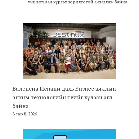
уншигчдад хүргэх зорилготой ажиллаж байна.
Валенсиа Испани дахь Бизнес аяллын
анхны технологийн төвийг хүлээн авч
байна
8 сар 8, 2026