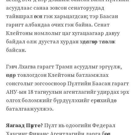
асуудлаас санаа зовсон сенаторуудад
тайвшрал өгсөн гэж харьцагдсан; тэр Баасан
гаригт албандаа очих гэж байна. Сенат
Клейтоны номлолыг цаг хугацаагаар давуу
байдал олж дуустал хурдан хөдөлгөхөөр төлөвлөж
байсан.
Гэвч Лхагва гарагт Трамп асуудлыг эргүүлж,
өнөөдөр товлогдсон Клейтоны батламжлах
сонсголыг зогсоосноор Пүлтийн Баасан гарагт
АНУ-ын 18 тагнуулын агентлагийг удирдах эрх
олгох боломжийг бүрдүүлэхийг ерөнхийдөө
баталгаажуулжээ.
Яагаад Пүлте?
Пүлт нь одоогийн Федерал
Хаусинг Финанс Агентлагийн дарга бөгөөд