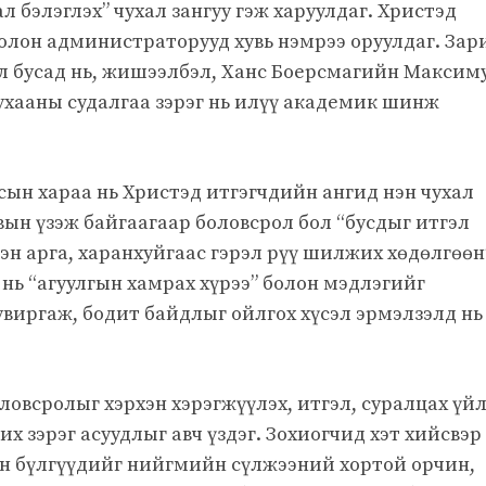
л бэлэглэх” чухал зангуу гэж харуулдаг. Христэд
олон администраторууд хувь нэмрээ оруулдаг. Зар
ол бусад нь, жишээлбэл, Ханс Боерсмагийн Максим
ухааны судалгаа зэрэг нь илүү академик шинж
сын хараа нь Христэд итгэгчдийн ангид нэн чухал
вын үзэж байгаагаар боловсрол бол “бусдыг итгэл
н арга, харанхуйгаас гэрэл рүү шилжих хөдөлгөөн
нь “агуулгын хамрах хүрээ” болон мэдлэгийг
виргаж, бодит байдлыг ойлгох хүсэл эрмэлзэлд нь
овсролыг хэрхэн хэрэгжүүлэх, итгэл, суралцах үй
их зэрэг асуудлыг авч үздэг. Зохиогчид хэт хийсвэр
йн бүлгүүдийг нийгмийн сүлжээний хортой орчин,