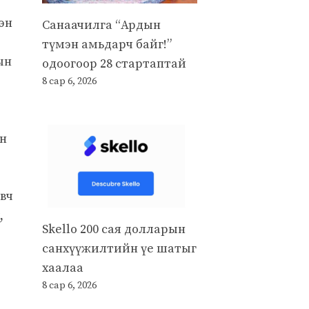
эн
Санаачилга “Ардын
түмэн амьдарч байг!”
ын
одоогоор 28 стартаптай
8 сар 6, 2026
эн
авч
,
Skello 200 сая долларын
санхүүжилтийн үе шатыг
хаалаа
8 сар 6, 2026