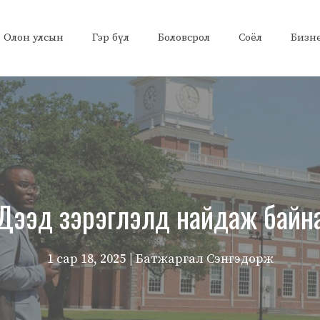
Олон улсын
Гэр бүл
Боловсрол
Соёл
Бизн
Дээд зэрэглэлд найдаж байн
1 сар 18, 2025
| Батжаргал Сэнгэдорж