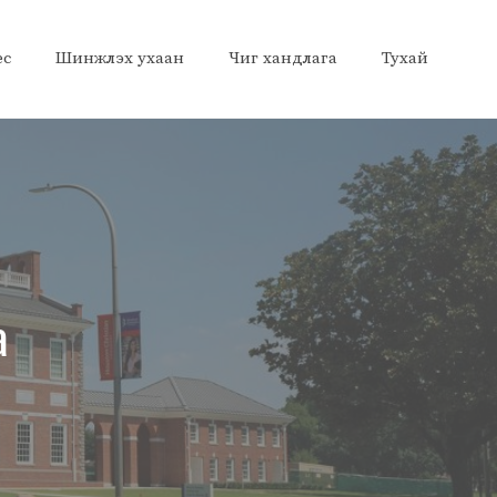
ес
Шинжлэх ухаан
Чиг хандлага
Тухай
а