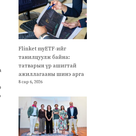
Flinket myETF-ийг
танилцуулж байна:
татварын үр ашигтай
а
ажиллагааны шинэ арга
8 сар 6, 2026
р
э