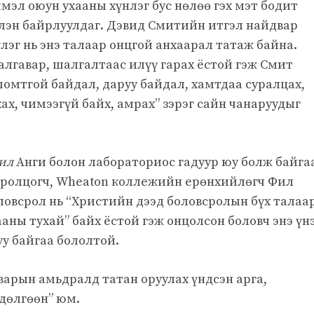
эл оюун ухааны хүнлэг бус нөлөө гэх мэт бодит
лэн байрлуулдаг. Дэвид Смитийн итгэл найдвар
үлэг нь энэ талаар онцгой анхаарал татаж байна.
алгавар, шалгалтаас илүү гарах ёстой гэж Смит
ломтгой байдал, даруу байдал, хамтдаа суралцах,
ах, чимээгүй байх, амрах” зэрэг сайн чанаруудыг
ил
Анги болон лабораториос гадуур юу болж байга
 Оролцогч, Wheaton коллежийн ерөнхийлөгч Фил
ловсрол нь “Христийн дээд боловсролын бүх талаа
аны тухай” байх ёстой гэж онцолсон боловч энэ үн
уу байгаа бололтой.
варын амьдралд татан оруулах үндсэн арга,
дөлгөөн” юм.