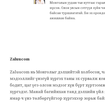
Монголын уудам тал нутгаас гарал
ирсэн. Олон улсын сэтгүүл зүйн 
байсан туршлагатай. Би эх оронд
ажиллаж байна.
Zaluucom
Zaluucom нь Монголыг дэлхийтэй холбосон, 
мэдээллийг үнэгүй хүргэх таны эх сурвалж юм
бодит, цаг үеэ олсон мэдээг хүн бүрт хүртээм
хүргэдэг. Манай багийнхан танд дэлхийн үйл
ямар ч үнэ төлбөргүйгээр хүргэхээр зорьж бай