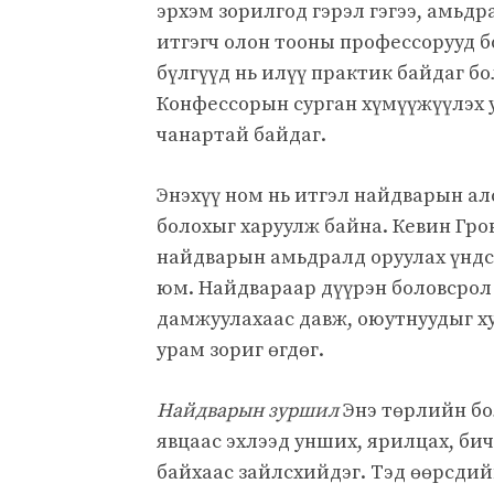
эрхэм зорилгод гэрэл гэгээ, амьдра
итгэгч олон тооны профессорууд б
бүлгүүд нь илүү практик байдаг б
Конфессорын сурган хүмүүжүүлэх 
чанартай байдаг.
Энэхүү ном нь итгэл найдварын ал
болохыг харуулж байна. Кевин Гро
найдварын амьдралд оруулах үндсэ
юм. Найдвараар дүүрэн боловсрол 
дамжуулахаас давж, оюутнуудыг ху
урам зориг өгдөг.
Найдварын зуршил
Энэ төрлийн бол
явцаас эхлээд унших, ярилцах, бич
байхаас зайлсхийдэг. Тэд өөрсди