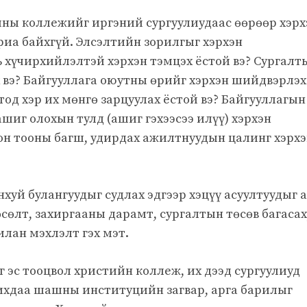
ны коллежийг иргэний сургуулиудаас өөрөөр хэрх
риа байхгүй. Элсэлтийн зорилгыг хэрхэн
ь хүчирхийлэлтэй хэрхэн тэмцэх ёстой вэ? Сургалт
 вэ? Байгууллага оюутны өрийг хэрхэн шийдвэрлэх
тод хэр их мөнгө зарцуулах ёстой вэ? Байгууллагын
иг олохын тулд (ашиг гэхээсээ илүү) хэрхэн
рон тооны багш, удирдах ажилтнуудын цалинг хэрх
хуй булангуудыг судлах эдгээр хэцүү асуултуудыг 
сөлт, захиргааны дарамт, сургалтын төсөв багасах
лан мэхлэлт гэх мэт.
г эс тооцвол христийн коллеж, их дээд сургуулиуд
ихдаа шашны институцийн загвар, арга барилыг