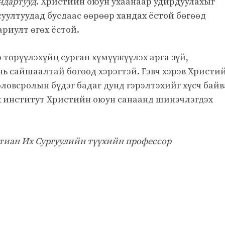
ндартууд
. Христийн оюун ухаанаар удирдуулахыг
суултуудад бусдаас өөрөөр хандах ёстой бөгөөд
ариулт өгөх ёстой.
 төрүүлэхүйц сурган хүмүүжүүлэх арга зүй,
ь сайшаалтай бөгөөд хэрэгтэй. Гэвч хэрэв Христи
оловсролын бүдэг бадаг дунд гэрэлтэхийг хүсч бай
х институт Христийн оюун санаанд шинэчлэгдэх
тиан Их Сургуулийн түүхийн профессор