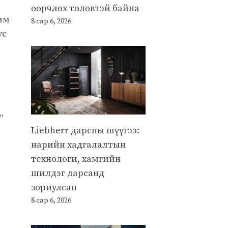
өөрчлөх төлөвтэй байна
им
8 сар 6, 2026
ус
”
Liebherr дарсны шүүгээ:
нарийн хадгалалтын
технологи, хамгийн
шилдэг дарсанд
зориулсан
л
8 сар 6, 2026