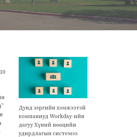
10
йн
д”
Дунд зэргийн хэмжээтэй
н
компаниуд Workday-ийн
а
дагуу Хүний нөөцийн
н
удирдлагын системээ