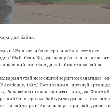
харагдаж байна.
удын 32% нь дээд боловсролдоо бага эсвэл огт
ердөө 10% байсан. Бид улс даяар бакалаврын элсэлт 
ь инфляцийг тогтмол давж байгааг харж байна.
йдварын тухай ном онцгой зоригтой санагддаг. -и
VP Academic, 160 х.) Гэсэн хэдий ч “ирээдүй ертөнцө
дээд боловсролын олон сорилтыг шийдэж, Христий
ргэний боловсролын байгууллагуудаас ялгаж чадн
ь итгэл найдварыг “Анги, лаборатори, байгууллагы