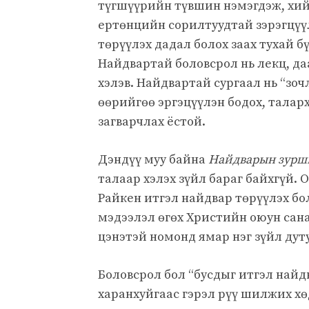
түгшүүрийн түвшин нэмэгдэж, хийм
ертөнцийн сорилтуудтай зэрэгцүү
төрүүлэх дадал болох заах тухай б
Найдвартай боловсрол нь лекц, да
хэлэв. Найдвартай сургаал нь “зоч
өөрийгөө эргэцүүлэн бодох, таларх
загварчлах ёстой.
Дэндүү муу байна
Найдварын зурш
талаар хэлэх зүйл бараг байхгүй.
Райкен итгэл найдвар төрүүлэх бо
мэдээлэл өгөх Христийн оюун сана
цэнэтэй номонд ямар нэг зүйл дут
Боловсрол бол “бусдыг итгэл найд
харанхуйгаас гэрэл рүү шилжих хө