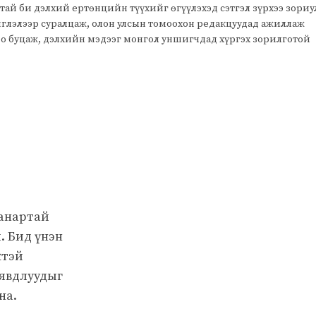
тай би дэлхий ертөнцийн түүхийг өгүүлэхэд сэтгэл зүрхээ зори
чиглэлээр суралцаж, олон улсын томоохон редакцуудад ажиллаж
оо буцаж, дэлхийн мэдээг монгол уншигчдад хүргэх зорилготой
чанартай
. Бид үнэн
жтэй
 явдлуудыг
на.