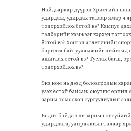
Найдвараар дүүрэн Христийн шаш
удирдаж, удирдах талаар ямар ч я
тодорхойлох ёстой вэ? Кампус дах
төлбөрийн хэмжээг хэрхэн тогтоох
ёстой вэ? Хөнгөн атлетикийн спор
барилга байгууламжийг нийгэмд аш
ашиглах ёстой вэ? Туслах багш, о
тодорхойлох вэ?
Энэ ном нь дээд боловсролын харан
үзэх ёстой байсан: оюутны өрийн ө
зарим томоохон сургуулиудын зали
Бодит байдал нь зарим нэг зүйлий
удирдлага, удирдлагын талаар яр