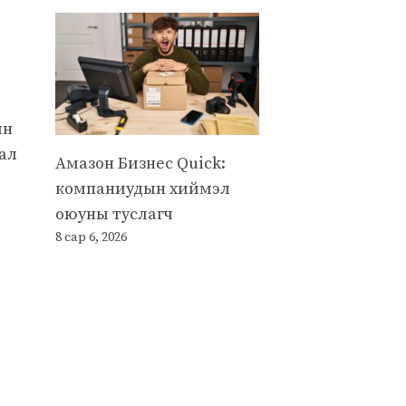
йн
вал
Амазон Бизнес Quick:
компаниудын хиймэл
оюуны туслагч
8 сар 6, 2026