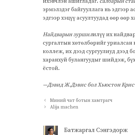
ихэвчлэн ашигладаг.
салбарын ста
эрмэлздэг байгууллага нь эдгээр а
эдгээр хэцүү асуултуудад өөр өөр х
Найдварын зуршил
илүү их найдвар
сургалтын хөтөлбөрийг уриалсан н
коллеж, их дээд сургуулиуд дээд б
харанхуй булангуудыг шийдэж, бү
ёстой.
—Дэвид Ж.Дэвис бол Хьюстон Крис
Миний чат ботын хамтрагч
Alija machen
Батжаргал Сэнгэдорж