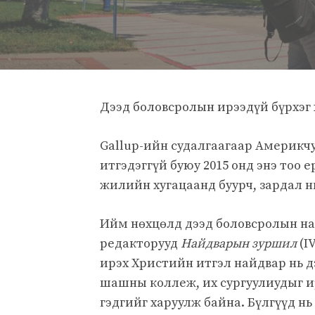
Дээд боловсролын ирээдүй бүрхэг 
Gallup-ийн судалгаагаар Америкчу
итгэдэггүй буюу 2015 онд энэ тоо 
жилийн хугацаанд буурч, зардал н
Ийм нөхцөлд дээд боловсролын на
редакторууд
Найдварын зуршил
(I
ирэх Христийн итгэл найдвар нь 
шашны коллеж, их сургуулиудыг и
гэдгийг харуулж байна. Бүлгүүд н