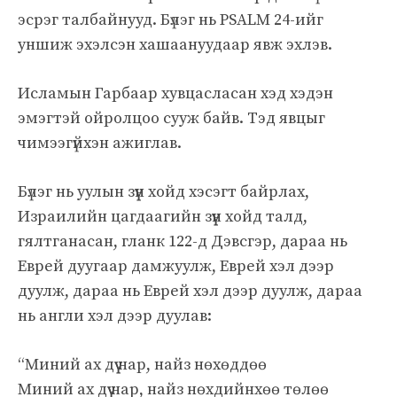
эсрэг талбайнууд. Бүлэг нь PSALM 24-ийг
уншиж эхэлсэн хашаануудаар явж эхлэв.
Исламын Гарбаар хувцасласан хэд хэдэн
эмэгтэй ойролцоо сууж байв. Тэд явцыг
чимээгүйхэн ажиглав.
Бүлэг нь уулын зүүн хойд хэсэгт байрлах,
Израилийн цагдаагийн зүүн хойд талд,
гялтганасан, гланк 122-д Дэвсгэр, дараа нь
Еврей дуугаар дамжуулж, Еврей хэл дээр
дуулж, дараа нь Еврей хэл дээр дуулж, дараа
нь англи хэл дээр дуулав:
“Миний ах дүү нар, найз нөхөддөө
Миний ах дүү нар, найз нөхдийнхөө төлөө