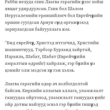
Рабби иехуда глик Лхагва гарагийн үдээс хойш
явцыг удирдуулсан. Глик бол Шалом
Иерусалемийн ерөнхийлөгч бол Еврейчүүдийн
оршин суугдсан Ариун сүмд өргөжүүлэхэд
зориулагдсан байгууллага юм.
“Бид еврейчүүд, Христэд итгэгчид, Христийн
шашинтнууд. Тэрбээр Бурханд хайртай,
Израиль, Шабат, Шабат (Еврейчүүдийн
амралтын өдрийг) хайрлаж, гэр бүлийн үнэ
цэнийг олж мэдсэн хүн гэж хэлэв.
Лхагва гарагийн өдөр ач холбогдолтой
байсан. Киркийн аллагын аллага, уламжлалт
гашуудаа ойртоход, уламжлалт гашуудах үеийг
ойр дотны найзууд эсвэл гэр бүлийн гишүүдэд