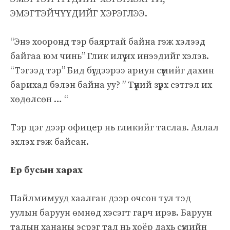
ЭМЭГТЭЙЧҮҮДИЙГ ХЭРЭГЛЭЭ.
“Энэ хооронд тэр баяртай байна гэж хэлээд
байгаа юм чинь” Глик илүү их инээдийг хэлэв.
“Тэгээд тэр” Бид бүгдээрээ ариун сүмийг дахин
барихад бэлэн байна уу? ” Түүний зүрх сэтгэл их
хөдөлсөн … “
Тэр цэг дээр офицер нь гликийг таслав. Аялал
эхлэх гэж байсан.
Ер бусын харах
Пайлмимууд хаалган дээр очсон тул тэд
уулын баруун өмнөд хэсэгт гарч ирэв. Баруун
талын хананы эсрэг тал нь хоёр дахь сүмийн