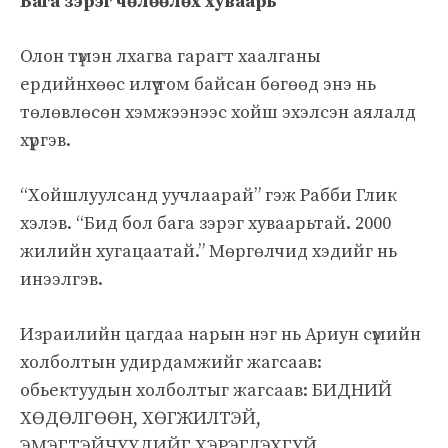
Бага зэрэг чөлөөлөх хуваарь
Олон түмэн лхагва гарагт хаалганы
ердийнхөөс илүү том байсан бөгөөд энэ нь
төлөвлөсөн хэмжээнээс хойш эхэлсэн аялалд
хүргэв.
“Хойшлуулсанд уучлаарай” гэж Рабби Глик
хэлэв. “Бид бол бага зэрэг хуваарьтай. 2000
жилийн хугацаатай.” Мөргөлчид хэдийг нь
инээлгэв.
Израилийн цагдаа нарын нэг нь Ариун сүмийн
холболтын удирдамжийг жагсаав:
обьектуудын холболтыг жагсаав: БИДНИЙ
ХӨДӨЛГӨӨН, ХӨГЖИЛТЭЙ,
ЭМЭГТЭЙЧҮҮДИЙГ ХЭРЭГЛЭХГҮЙ,