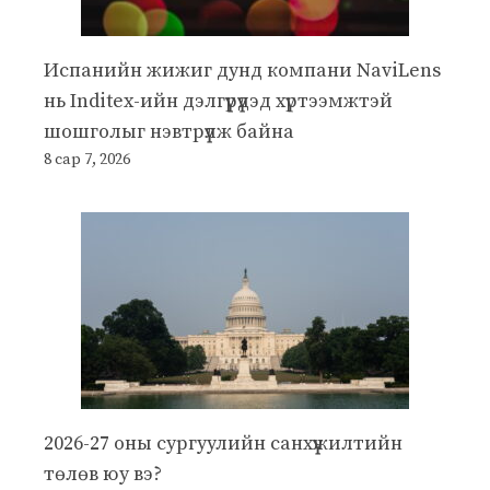
Испанийн жижиг дунд компани NaviLens
нь Inditex-ийн дэлгүүрүүдэд хүртээмжтэй
шошголыг нэвтрүүлж байна
8 сар 7, 2026
2026-27 оны сургуулийн санхүүжилтийн
төлөв юу вэ?