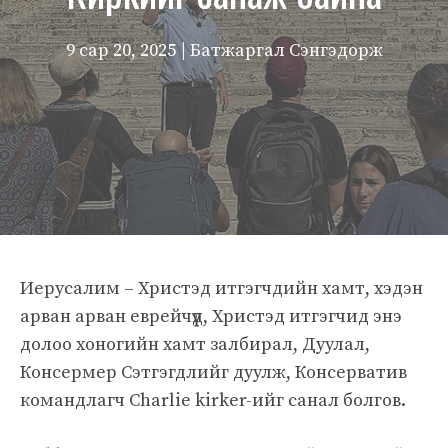
9 сар 20, 2025
| Батжаргал Сэнгэдорж
Иерусалим – Христэд итгэгчдийн хамт, хэдэн
арван арван еврейчүүд, Христэд итгэгчид энэ
долоо хоногийн хамт залбирал, Дуулал,
Консермер Сэтгэгдлийг дуулж, Консерватив
командлагч Charlie kirker-ийг санал болгов.