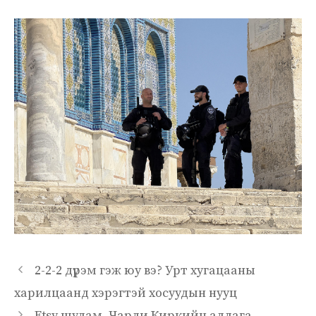
2-2-2 дүрэм гэж юу вэ? Урт хугацааны
харилцаанд хэрэгтэй хосуудын нууц
Etsy шулам, Чарли Киркийн аллага