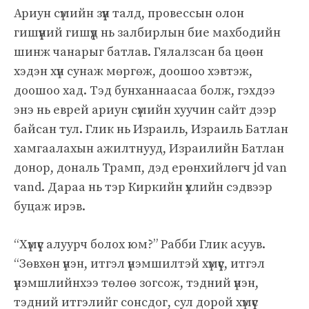
Ариун сүмийн зүүн талд, провессын олон
гишүүний гишүүд нь залбирлын бие махбодийн
шинж чанарыг батлав. Гялалзсан ба цөөн
хэдэн хүн сунаж мөргөж, доошоо хэвтэж,
доошоо хад. Тэд бунханнаасаа болж, гэхдээ
энэ нь еврей ариун сүмийн хуучин сайт дээр
байсан тул. Глик нь Израиль, Израиль Батлан ​​
хамгаалахын ажилтнууд, Израилийн Батлан ​​
донор, дональ Трамп, дэд ерөнхийлөгч jd van
vand. Дараа нь тэр Киркийн үхлийн сэдвээр
буцаж ирэв.
“Хүмүүс алуурч болох юм?” Рабби Глик асуув.
“Зөвхөн үнэн, итгэл үнэмшилтэй хүмүүс, итгэл
үнэмшлийнхээ төлөө зогсож, тэдний үнэн,
тэдний итгэлийг сонсдог, сул дорой хүмүүс