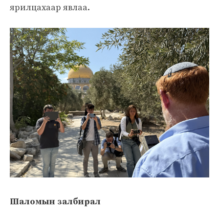
ярилцахаар явлаа.
Шаломын залбирал