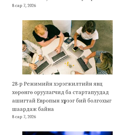
8 сар 7, 2026
28-р Режимийн хэрэгжилтийн явц
хөрөнгө оруулагчид ба стартапуудад
ашигтай Европын хүрээг бий болгохыг
шаардаж байна
8 сар 7, 2026