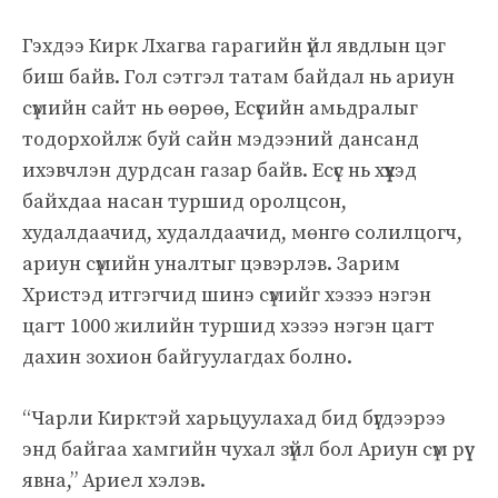
Гэхдээ Кирк Лхагва гарагийн үйл явдлын цэг
биш байв. Гол сэтгэл татам байдал нь ариун
сүмийн сайт нь өөрөө, Есүсийн амьдралыг
тодорхойлж буй сайн мэдээний дансанд
ихэвчлэн дурдсан газар байв. Есүс нь хүүхэд
байхдаа насан туршид оролцсон,
худалдаачид, худалдаачид, мөнгө солилцогч,
ариун сүмийн уналтыг цэвэрлэв. Зарим
Христэд итгэгчид шинэ сүмийг хэзээ нэгэн
цагт 1000 жилийн туршид хэзээ нэгэн цагт
дахин зохион байгуулагдах болно.
“Чарли Кирктэй харьцуулахад бид бүгдээрээ
энд байгаа хамгийн чухал зүйл бол Ариун сүм рүү
явна,” Ариел хэлэв.