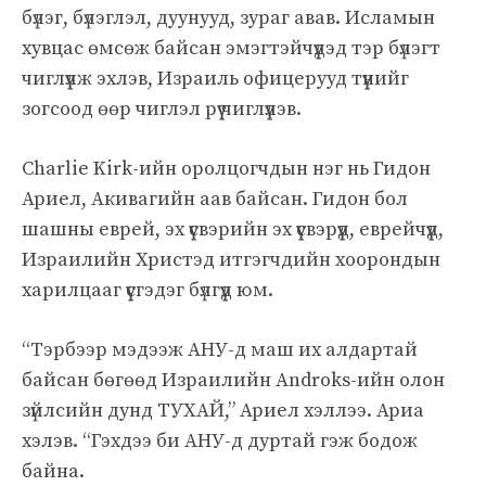
бүлэг, бүлэглэл, дуунууд, зураг авав. Исламын
хувцас өмсөж байсан эмэгтэйчүүдэд тэр бүлэгт
чиглүүлж эхлэв, Израиль офицерууд түүнийг
зогсоод өөр чиглэл рүү чиглүүлэв.
Charlie Kirk-ийн оролцогчдын нэг нь Гидон
Ариел, Акивагийн аав байсан. Гидон бол
шашны еврей, эх үүсвэрийн эх үүсвэрүүд, еврейчүүд,
Израилийн Христэд итгэгчдийн хоорондын
харилцааг үүсгэдэг бүлгүүд юм.
“Тэрбээр мэдээж АНУ-д маш их алдартай
байсан бөгөөд Израилийн Androks-ийн олон
зүйлсийн дунд ТУХАЙ,” Ариел хэллээ. Ариа
хэлэв. “Гэхдээ би АНУ-д дуртай гэж бодож
байна.