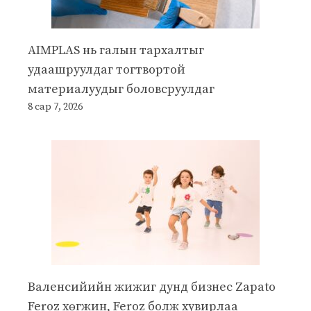
AIMPLAS нь галын тархалтыг
удаашруулдаг тогтвортой
материалуудыг боловсруулдаг
8 сар 7, 2026
Валенсийийн жижиг дунд бизнес Zapato
Feroz хөгжин, Feroz болж хувирлаа