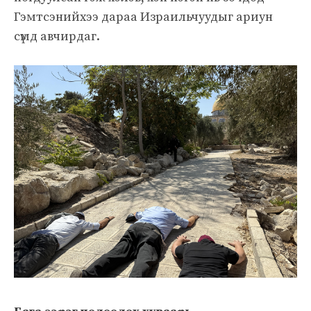
Гэмтсэнийхээ дараа Израильчуудыг ариун
сүмд авчирдаг.