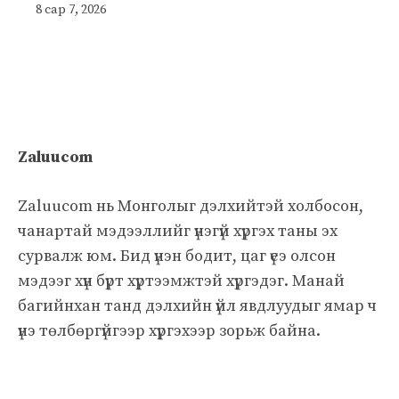
8 сар 7, 2026
Zaluucom
Zaluucom нь Монголыг дэлхийтэй холбосон,
чанартай мэдээллийг үнэгүй хүргэх таны эх
сурвалж юм. Бид үнэн бодит, цаг үеэ олсон
мэдээг хүн бүрт хүртээмжтэй хүргэдэг. Манай
багийнхан танд дэлхийн үйл явдлуудыг ямар ч
үнэ төлбөргүйгээр хүргэхээр зорьж байна.