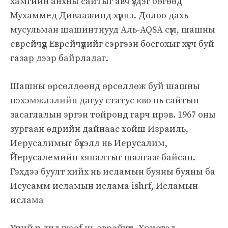
хамгийн анхны сайтыг авч үздэг бөгөөд
Мухаммед Диваажинд хүрнэ. Долоо дахь
мусульман шашинтнууд Аль-AQSA сүм, шашны
еврейчүүд Еврейчүүдийг сэргээн босгохыг хүсч буй
газар дээр байрладаг.
Шашны өрсөлдөөнд өрсөлдөж буй шашны
нэхэмжлэлийн дагуу статус кво нь сайтын
засаглалын эргэн тойронд гарч ирэв. 1967 оны
зургаан өдрийн дайнаас хойш Израиль,
Иерусалимыг бүхэлд нь Иерусалим,
Йерусалемийн хяналтыг шалгаж байсан.
Гэхдээ буулт хийх нь исламын буяны буяны ба
Исусамм исламын ислама ishrf, Исламын
ислама