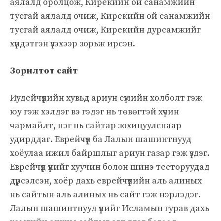
аялалд оролцож, Кирекийн ой санамжийн
тусгай аялалд очиж, Кирекийн ой санамжийн
тусгай аялалд очиж, Кирекийн дурсамжийг
хүндэтгэн үзэхээр зорьж ирсэн.
Зорилтот сайт
Иудейчүүдийн хувьд ариун сүмийн холболт гэж
юу гэж хэлдэг вэ гэдэг нь төвөгтэй хүчин
чармайлт, нэг нь сайтар зохицуулснаар
удирддаг. Еврейчүүд ба Лалын шашинтнууд
хоёулаа ижил байршлыг ариун газар гэж үздэг.
Еврейчүүд үүнийг хуучин болон шинэ тесторуудад
дүрсэлсэн, хоёр дахь еврейчүүдийн аль алиных
нь сайтын аль алиных нь сайт гэж нэрлэдэг.
Лалын шашинтнууд үүнийг Исламын гурав дахь