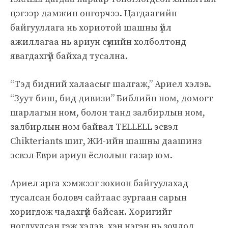
цэгээр дамжин өнгөрчээ. Цагдаагийн
байгууллага нь хориотой шашны үйл
ажиллагаа нь ариун сүмийн холболтонд
явагдахгүй байхад тусална.
“Тэд бидний халаасыг шалгаж,” Ариел хэлэв.
“Зуут биш, бид дивизи” Библийн ном, домогт
шарлагын ном, болон танд залбирлын ном,
залбирлын ном байвал TELLELL эсвэл
Chikteriants шиг, ЖИ-ийн шашны даашинз
эсвэл Еври ариун ёслолын газар юм.
Ариел арга хэмжээг зохион байгуулахад
тусалсан боловч сайтаас зургаан сарын
хоригдож чадахгүй байсан. Хоригийг
ногдуулсан гэж хэлэв, хэн нэгэн нь зочдод