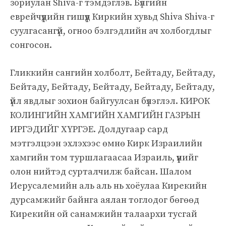
зориулан Shiva-г тэмдэглэв. Бүлгийн
еврейчүүдийн гишүүд Киркийн хувьд Shiva Shiva-г
суулгасангүй, огноо бэлгэдлийн ач холбогдлыг
сонгосон.
Гликкийн сангийн холболт, Бейтаду, Бейтаду,
Бейтаду, Бейтаду, Бейтаду, Бейтаду, Бейтаду,
үйл явдлыг зохион байгуулсан бүлэглэл. КИРОК
КОЛИНГИЙН ХАМГИЙН ХАМГИЙН ГАЗРЫН
ИРГЭДИЙГ ХҮРГЭЕ. Долдугаар сард
мэтгэлцээн эхлэхээс өмнө Кирк Израилийн
хамгийн том туршлагаасаа Израиль, үүнийг
олон нийтэд сурталчилж байсан. Шалом
Иерусалемийн аль аль нь хоёулаа Кирекийн
дурсамжийг байнга аялан тоглодог бөгөөд
Кирекийн ой санамжийн талаархи тусгай