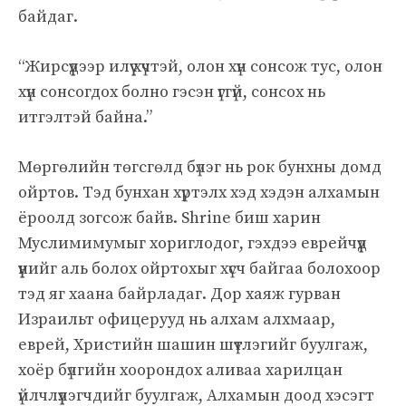
байдаг.
“Жирсүүдээр илүү хүчтэй, олон хүн сонсож тус, олон
хүн сонсогдох болно гэсэн үггүй, сонсох нь
итгэлтэй байна.”
Мөргөлийн төгсгөлд бүлэг нь рок бунхны домд
ойртов. Тэд бунхан хүртэлх хэд хэдэн алхамын
ёроолд зогсож байв. Shrine биш харин
Муслимимумыг хориглодог, гэхдээ еврейчүүд
үүнийг аль болох ойртохыг хүсч байгаа болохоор
тэд яг хаана байрладаг. Дор хаяж гурван
Израильт офицерууд нь алхам алхмаар,
еврей, Христийн шашин шүтлэгийг буулгаж,
хоёр бүлгийн хоорондох аливаа харилцан
үйлчлүүлэгчдийг буулгаж, Алхамын доод хэсэгт