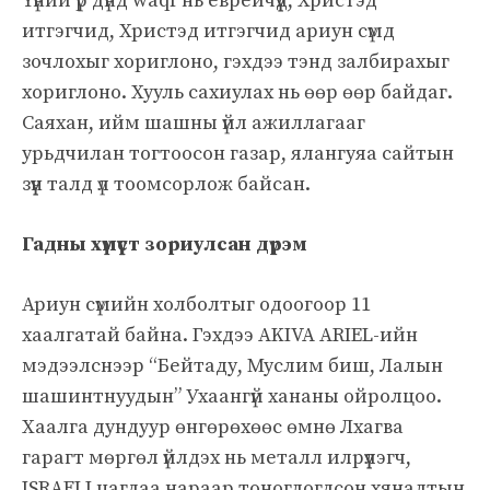
Үүний үр дүнд waqf нь еврейчүүд, Христэд
итгэгчид, Христэд итгэгчид ариун сүмд
зочлохыг хориглоно, гэхдээ тэнд залбирахыг
хориглоно. Хууль сахиулах нь өөр өөр байдаг.
Саяхан, ийм шашны үйл ажиллагааг
урьдчилан тогтоосон газар, ялангуяа сайтын
зүүн талд үл тоомсорлож байсан.
Гадны хүмүүст зориулсан дүрэм
Ариун сүмийн холболтыг одоогоор 11
хаалгатай байна. Гэхдээ AKIVA ARIEL-ийн
мэдээлснээр “Бейтаду, Муслим биш, Лалын
шашинтнуудын” Ухаангүй хананы ойролцоо.
Хаалга дундуур өнгөрөхөөс өмнө Лхагва
гарагт мөргөл үйлдэх нь металл илрүүлэгч,
ISRAELI цагдаа нараар тоноглогдсон хяналтын