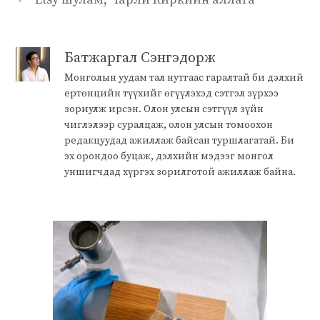
Батжаргал Сэнгэдорж
Монголын уудам тал нутгаас гаралтай би дэлхий
ертөнцийн түүхийг өгүүлэхэд сэтгэл зүрхээ
зориулж ирсэн. Олон улсын сэтгүүл зүйн
чиглэлээр суралцаж, олон улсын томоохон
редакцуудад ажиллаж байсан туршлагатай. Би
эх орондоо буцаж, дэлхийн мэдээг монгол
уншигчдад хүргэх зорилготой ажиллаж байна.