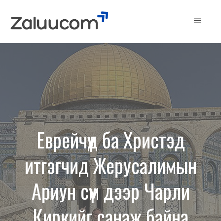
Skip
to
Menu
content
Еврейчүүд ба Христэд
итгэгчид Жерусалимын
Ариун сүм дээр Чарли
Киркийг санаж байна