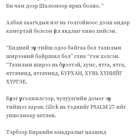
Би чам дээр Шаломоор ярих болно. “
Албан хаагчдын нэг нь толгойноос дээш өндөр
камертай болсон үйл явдлыг кино хийсэн.
“Бидний зүүн тийш одоо байгаа бол тахилын
ширээний байршил бол” глик “гэж хэлсэн.
“Тахилын ширээ нь бүрээтэй, хумс, ятга, ятга,
ятгачинд, ятгачинд, БУРХАН, ХУВЬ ХҮНИЙГ
ХҮРГЭЕ.
Бүлэг үргэлжилсээр, чулуулгийн домог зүүн
тийшээ харав. Glick нь тэднийг PSALM 27-ийг
уншсанаар хөтлөв.
Тэрбээр Киркийн амьдралыг цаашид