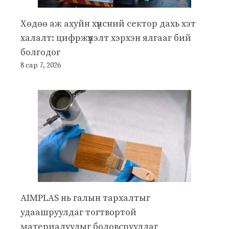
Хөдөө аж ахуйн хүнсний сектор дахь хэт
халалт: цифржүүлэлт хэрхэн ялгааг бий
болгодог
8 сар 7, 2026
AIMPLAS нь галын тархалтыг
удаашруулдаг тогтвортой
материалуудыг боловсруулдаг