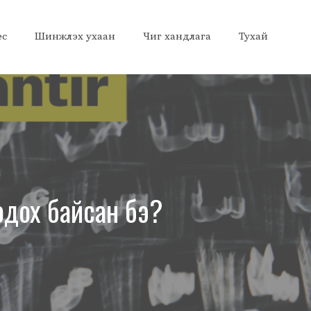
ес
Шинжлэх ухаан
Чиг хандлага
Тухай
одох байсан бэ?