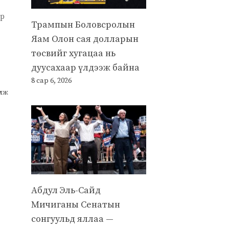
үр
Трампын Боловсролын
Яам Олон сая долларын
төсвийг хугацаа нь
дуусахаар үлдээж байна
8 сар 6, 2026
улж
Абдул Эль-Сайд
Мичиганы Сенатын
сонгуульд яллаа —