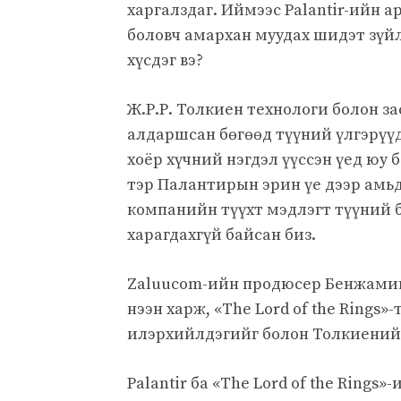
харгалздаг. Иймээс Palantir-ийн а
боловч амархан муудах шидэт зүйл
хүсдэг вэ?
Ж.Р.Р. Толкиен технологи болон за
алдаршсан бөгөөд түүний үлгэрүүд
хоёр хүчний нэгдэл үүссэн үед юу 
тэр Палантирын эрин үе дээр амьд
компанийн түүхт мэдлэгт түүний б
харагдахгүй байсан биз.
Zaluucom-ийн продюсер Бенжамин
нээн харж, «The Lord of the Rings
илэрхийлдэгийг болон Толкиений 
Palantir ба «The Lord of the Rings»