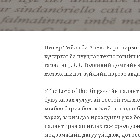
Питер Тийэл ба Алекс Карп нарын 
хүчирхэг ба нууцлаг технологийн
гарал нь J.R.R. Толкиний домгийн 
хэмээх шидэт зүйлийн нэрээс авда
«The Lord of the Rings»-ийн палан
буюу харах чулуутай төстэй гэж хэ
холбоо барих боломжийг олгодог б
харах, заримдаа ирээдүйг ч үзэх бо
палантираа ашиглах гэж оролдсон б
мэдрэмжийн дагуу үйлдэж, дотроо 