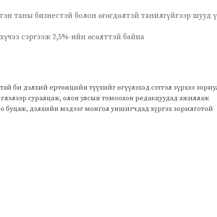
эгэн таны бизнестэй болон өгөгдөлтэй танилгүйгээр шууд 
 хүчээ сэргээж 2,5%-ийн өсөлттэй байна
тай би дэлхий ертөнцийн түүхийг өгүүлэхэд сэтгэл зүрхээ зори
чиглэлээр суралцаж, олон улсын томоохон редакцуудад ажиллаж
оо буцаж, дэлхийн мэдээг монгол уншигчдад хүргэх зорилготой