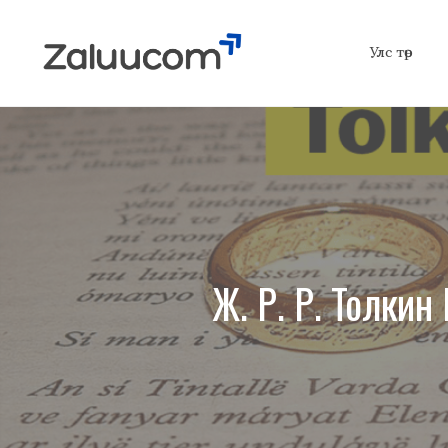
Skip
to
Улс төр
content
Ж. Р. Р. Толки