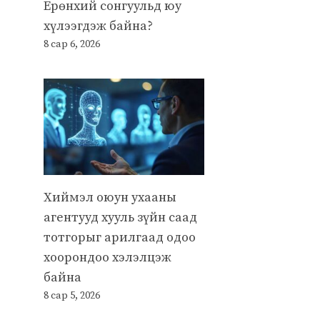
Ерөнхий сонгуульд юу
хүлээгдэж байна?
8 сар 6, 2026
Хиймэл оюун ухааны
агентууд хууль зүйн саад
тотгорыг арилгаад одоо
хоорондоо хэлэлцэж
байна
8 сар 5, 2026