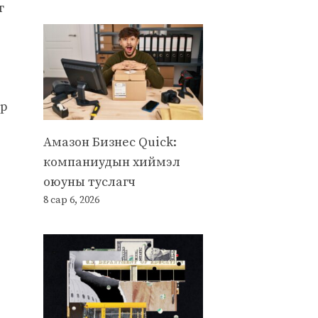
г
э
ар
Амазон Бизнес Quick:
компаниудын хиймэл
оюуны туслагч
8 сар 6, 2026