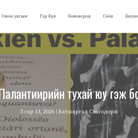
Олон улсын
Гэр бүл
Боловсрол
Соёл
Бизн
н Палантиирийн тухай юу гэж б
5 сар 13, 2026
| Батжаргал Сэнгэдорж