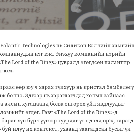
Palantir Technologies нь Силикон Вэллийн хамгий
 компаниудын нэг юм. Энэхүү компанийн нэрийн
«The Lord of the Rings» цувралд өгөгдсөн палантир
г юм.
тираас өөр юу ч харах түлхүүр нь кристал бөмбөлөг
лж болно. Эдгээр нь хэрэглэгчдэд холын зайнаас
а алсын хугацаанд болж өнгөрөх үйл явдлуудыг
ломжийг өгдөг. Гэвч «The Lord of the Rings»-д
араг хүн бүр түүгээр хуурдаг үзэгдэлд орж, харагд
буй илүү их контекст, ухаанд заагагдсан бусыг үл