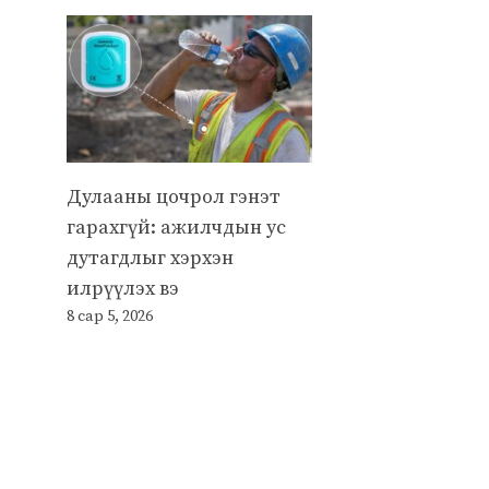
Дулааны цочрол гэнэт
гарахгүй: ажилчдын ус
дутагдлыг хэрхэн
илрүүлэх вэ
8 сар 5, 2026