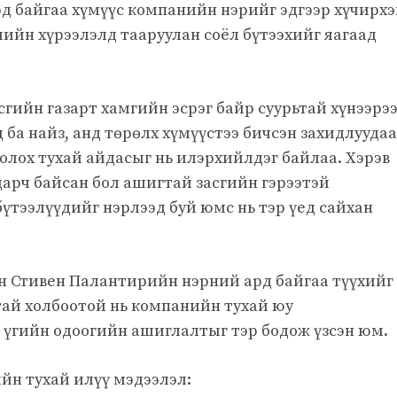
рд байгаа хүмүүс компанийн нэрийг эдгээр хүчирхэ
ийн хүрээлэлд тааруулан соёл бүтээхийг яагаад
сгийн газарт хамгийн эсрэг байр суурьтай хүнээрэ
 ба найз, анд төрөлх хүмүүстээ бичсэн захидлууда
болох тухай айдасыг нь илэрхийлдэг байлаа. Хэрэв
арч байсан бол ашигтай засгийн гэрээтэй
үтээлүүдийг нэрлээд буй юмс нь тэр үед сайхан
 Стивен Палантирийн нэрний ард байгаа түүхийг
»-тай холбоотой нь компанийн тухай юу
үгийн одоогийн ашиглалтыг тэр бодож үзсэн юм.
-ийн тухай илүү мэдээлэл: