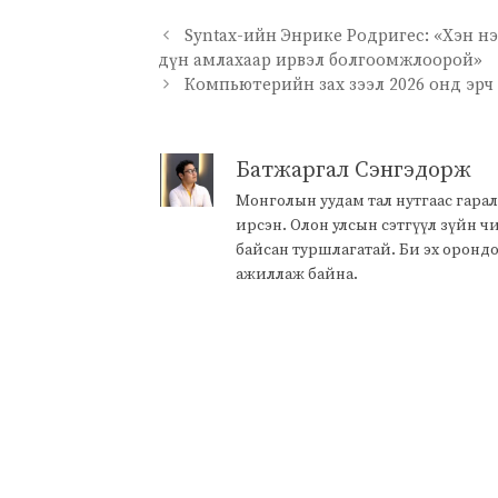
Syntax-ийн Энрике Родригес: «Хэн н
дүн амлахаар ирвэл болгоомжлоорой»
Компьютерийн зах зээл 2026 онд эрч
Батжаргал Сэнгэдорж
Монголын уудам тал нутгаас гарал
ирсэн. Олон улсын сэтгүүл зүйн 
байсан туршлагатай. Би эх оронд
ажиллаж байна.