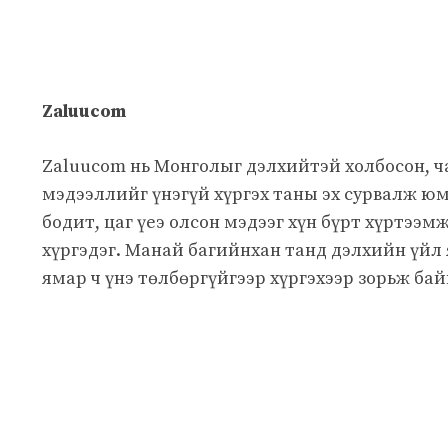
Zaluucom
Zaluucom нь Монголыг дэлхийтэй холбосон, 
мэдээллийг үнэгүй хүргэх таны эх сурвалж юм
бодит, цаг үеэ олсон мэдээг хүн бүрт хүртээм
хүргэдэг. Манай багийнхан танд дэлхийн үйл
ямар ч үнэ төлбөргүйгээр хүргэхээр зорьж бай