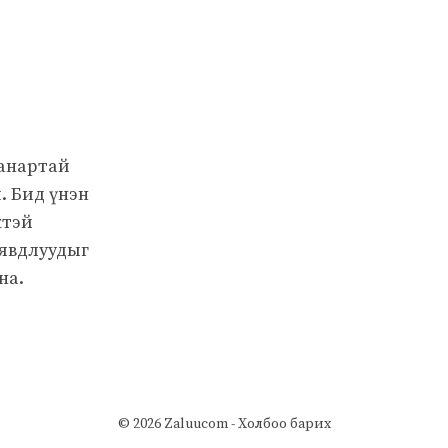
чанартай
. Бид үнэн
жтэй
 явдлуудыг
на.
© 2026 Zaluucom -
Холбоо барих