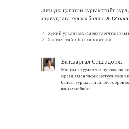
Жин үнэ цэнэтэй сургамжийг сурч,
хариуцлага хүлээх болно.
8-12 нас
Хүний уралдаан: Идэвхтлэгчтэй хамт
Хангалттай л бол хангалттай
Батжаргал Сэнгэдорж
Монголын уудам тал нутгаас гарал
ирсэн. Олон улсын сэтгүүл зүйн 
байсан туршлагатай. Би эх оронд
ажиллаж байна.