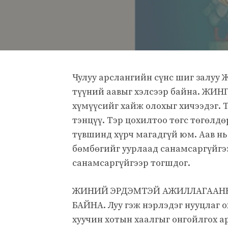
Чулуу арслангийн сүнс шиг залуу Ж
түүний аавыг хэлсээр байна. ЖИН
хүмүүсийг хайж олохыг хичээдэг. Т
тэнцүү. Тэр цохилтоо төгс төгөлд
түвшинд хүрч магадгүй юм. Аав н
бөмбөгийг уурлаад санамсаргүйг
санамсаргүйгээр тогшдог.
ЖИНИЙ ЭРДЭМТЭЙ АЖИЛЛАГААНЫ
БАЙНА. Луу гэж нэрлэдэг нууцлаг о
хуучин хотын хаалгыг онгойлгох ар