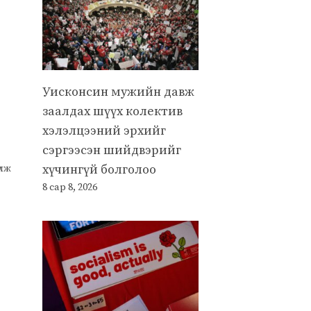
Уисконсин мужийн давж
заалдах шүүх колектив
хэлэлцээний эрхийг
сэргээсэн шийдвэрийг
хүчингүй болголоо
улж
8 сар 8, 2026