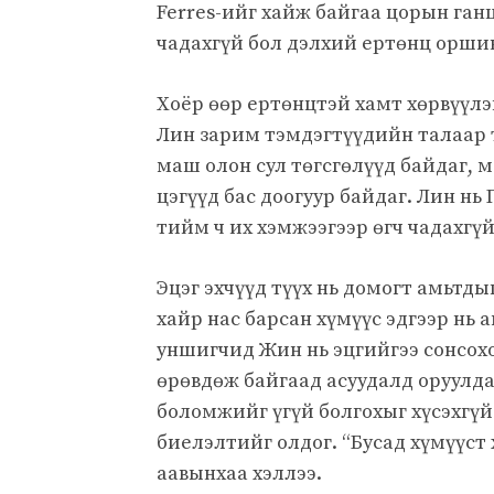
Ferres-ийг хайж байгаа цорын ганц
чадахгүй бол дэлхий ертөнц орши
Хоёр өөр ертөнцтэй хамт хөрвүүлэ
Лин зарим тэмдэгтүүдийн талаар 
маш олон сул төгсгөлүүд байдаг, 
цэгүүд бас доогуур байдаг. Лин нь 
тийм ч их хэмжээгээр өгч чадахгүй
Эцэг эхчүүд түүх нь домогт амьтдыг
хайр нас барсан хүмүүс эдгээр нь 
уншигчид Жин нь эцгийгээ сонсохо
өрөвдөж байгаад асуудалд оруулдаг.
боломжийг үгүй ​​болгохыг хүсэхгү
биелэлтийг олдог. “Бусад хүмүүст 
аавынхаа хэллээ.