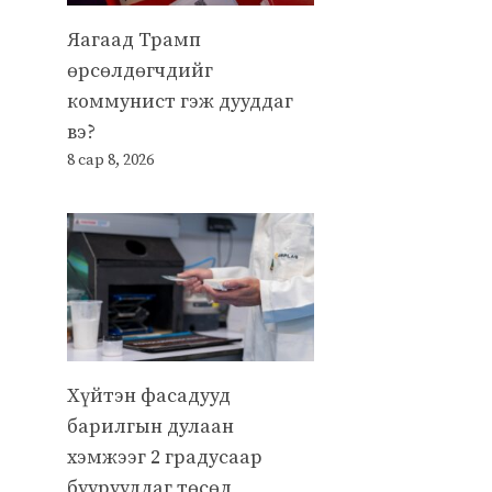
Яагаад Трамп
өрсөлдөгчдийг
коммунист гэж дууддаг
вэ?
8 сар 8, 2026
Хүйтэн фасадууд
барилгын дулаан
хэмжээг 2 градусаар
бууруулдаг төсөл