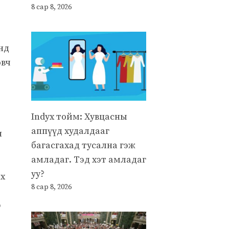
8 сар 8, 2026
нд
овч
Indyx тойм: Хувцасны
аппүүд худалдааг
н
багасгахад тусална гэж
амладаг. Тэд хэт амладаг
уу?
ах
8 сар 8, 2026
р