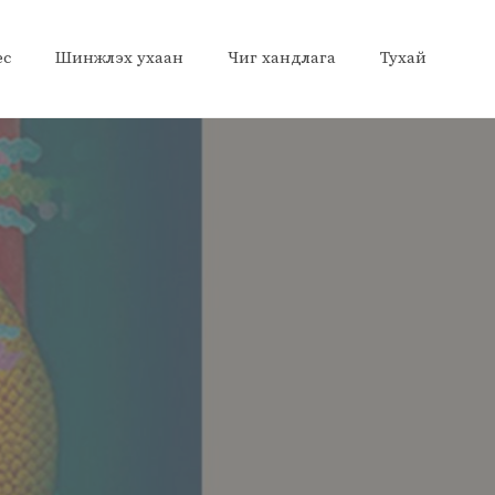
ес
Шинжлэх ухаан
Чиг хандлага
Тухай