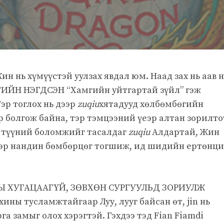
ин нь хүмүүстэй уулзах явдал юм. Наад зах нь аав н
ГИЙН НЭГДСЭН “Хамгийн уйтгартай зүйл” гэж
эр тоглох нь дээр
zuqiu
хятадууд хөлбөмбөгийн
өр болгож байна, тэр тэмцээний үеэр алтан зорилто
ь түүний боломжийг тасалдаг
zuqiu
Алдартай, Жин
ээр нандин бөмбөрцөг тогшиж, ид шидийн ертөнц
 ХУГАЦААГҮЙ, ЗӨВХӨН СУРГУУЛЬД ЗОРИУЛЖ
хины тусламжтайгаар Луу, лууг байсан өт, jin нь
га замыг олох хэрэгтэй. Гэхдээ тэд Fian Fiamdi