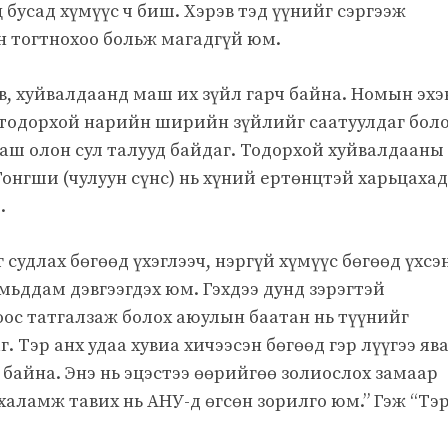
 бусад хүмүүс ч биш. Хэрэв тэд үүнийг сэргээж
н тогтнохоо больж магадгүй юм.
в, хуйвалдаанд маш их зүйл гарч байна. Номын эхэ
тодорхой нарийн ширийн зүйлийг саатуулдаг бол
маш олон сул талууд байдаг. Тодорхой хуйвалдааны
Гонгши (чулуун сүнс) нь хүний ​​ертөнцтэй харьцахад
.
 судлах бөгөөд үхэглээч, нэргүй хүмүүс бөгөөд үхсэ
амьддам дэвгээгдэх юм. Гэхдээ дунд зэрэгтэй
ос татгалзаж болох аюулын баатан нь түүнийг
 Тэр анх удаа хувиа хичээсэн бөгөөд гэр лүүгээ яв
й байна. Энэ нь эцэстээ өөрийгөө золиослох замаар
халамж тавих нь АНУ-д өгсөн зорилго юм.” Гэж “Тэ