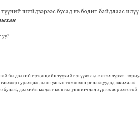
 түүний шийдвэрээс бусад нь бодит байдлаас илүү
ныхан
 уу?
тай би дэлхий ертөнцийн түүхийг өгүүлэхэд сэтгэл зүрхээ зори
чиглэлээр суралцаж, олон улсын томоохон редакцуудад ажиллаж
оо буцаж, дэлхийн мэдээг монгол уншигчдад хүргэх зорилготой