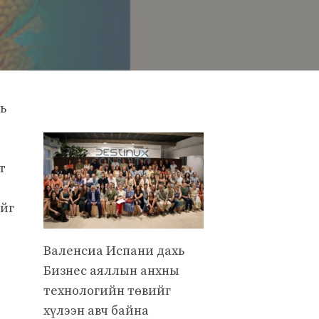
ь
т
ийг
Валенсиа Испани дахь
Бизнес аяллын анхны
технологийн төвийг
хүлээн авч байна