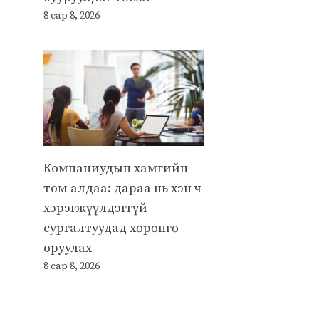
8 сар 8, 2026
Компаниудын хамгийн
том алдаа: дараа нь хэн ч
хэрэгжүүлдэггүй
сургалтуудад хөрөнгө
оруулах
8 сар 8, 2026