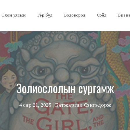
Олон улсын
Гэр бүл
Боловсрол
Соёл
Бизн
Золиослолын сургамж
4 сар 21, 2025
| Батжаргал Сэнгэдорж