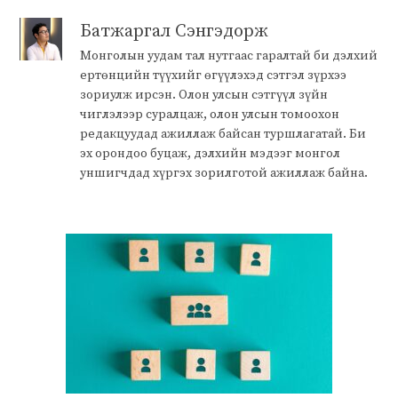
Батжаргал Сэнгэдорж
Монголын уудам тал нутгаас гаралтай би дэлхий
ертөнцийн түүхийг өгүүлэхэд сэтгэл зүрхээ
зориулж ирсэн. Олон улсын сэтгүүл зүйн
чиглэлээр суралцаж, олон улсын томоохон
редакцуудад ажиллаж байсан туршлагатай. Би
эх орондоо буцаж, дэлхийн мэдээг монгол
уншигчдад хүргэх зорилготой ажиллаж байна.