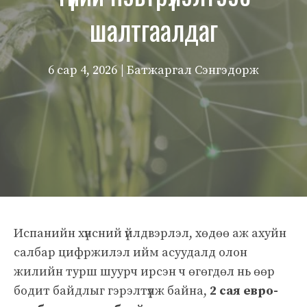
шалтгаалдаг
6 сар 4, 2026
| Батжаргал Сэнгэдорж
Испанийн хүнсний үйлдвэрлэл, хөдөө аж ахуйн
салбар цифржилэл ийм асуудалд олон
жилийн турш шуурч ирсэн ч өгөгдөл нь өөр
бодит байдлыг гэрэлтүүлж байна,
2 сая евро-