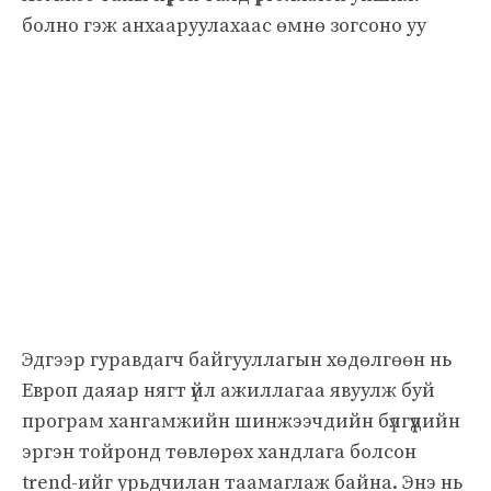
болно гэж анхааруулахаас өмнө зогсоно уу
Эдгээр гуравдагч байгууллагын хөдөлгөөн нь
Европ даяар нягт үйл ажиллагаа явуулж буй
програм хангамжийн шинжээчдийн бүлгүүдийн
эргэн тойронд төвлөрөх хандлага болсон
trend-ийг урьдчилан таамаглаж байна. Энэ нь