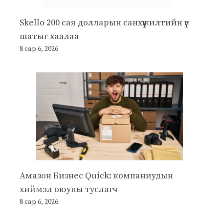
Skello 200 сая долларын санхүүжилтийн үе
шатыг хаалаа
8 сар 6, 2026
Амазон Бизнес Quick: компаниудын
хиймэл оюуны туслагч
8 сар 6, 2026