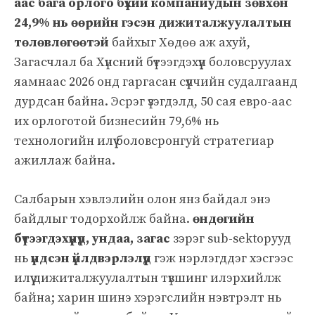
аас бага орлого бүхий компаниудын зөвхөн
24,9% нь өөрийн гэсэн дижиталжуулалтын
төлөвлөгөөтэй
байхыг Хөдөө аж ахуй,
Загасчлал ба Хүнсний бүтээгдэхүүн боловсруулах
яамнаас 2026 онд гаргасан сүүлчийн судалгаанд
дурдсан байна. Эсрэг үзэгдэлд, 50 сая евро-аас
их орлоготой бизнесийн 79,6% нь
технологийн илүү боловсронгуй стратегиар
ажиллаж байна.
Салбарын хэвлэлийн олон янз байдал энэ
байдлыг тодорхойлж байна.
өндөгийн
бүтээгдэхүүнүүд, ундаа, загас
зэрэг sub-sektорууд
нь
үндсэн үйлдвэрлэлүүд
гэж нэрлэгддэг хэсгээс
илүү дижиталжуулалтын түвшинг илэрхийлж
байна; харин шинэ хэрэгслийн нэвтрэлт нь