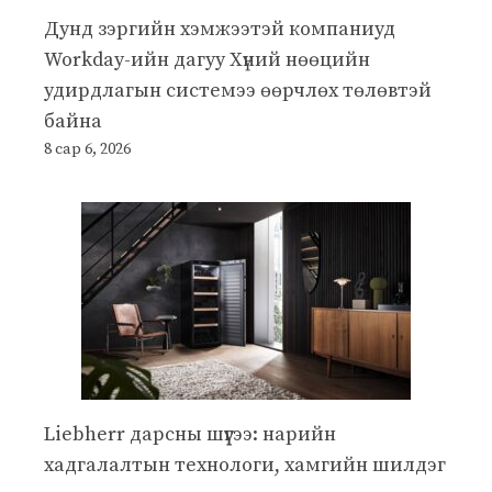
Дунд зэргийн хэмжээтэй компаниуд
Workday-ийн дагуу Хүний нөөцийн
удирдлагын системээ өөрчлөх төлөвтэй
байна
8 сар 6, 2026
Liebherr дарсны шүүгээ: нарийн
хадгалалтын технологи, хамгийн шилдэг