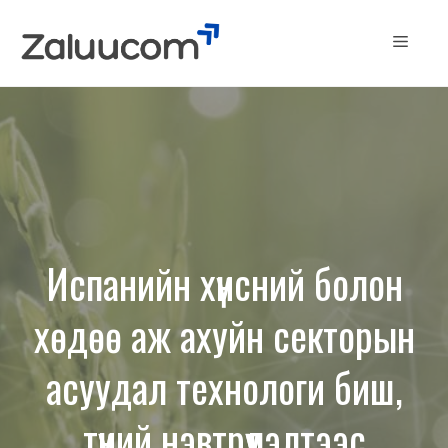
Skip
to
Menu
content
Испанийн хүнсний болон
хөдөө аж ахуйн секторын
асуудал технологи биш,
түүний нэвтрүүлэлтээс