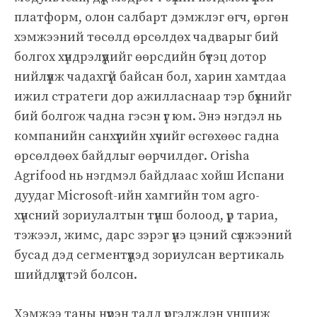
платформ, олон салбарт дэмжлэг өгч, өргөн
хэмжээний төсөлд өрсөлдөх чадварыг бий
болгох хүндрэлүүдийг өөрсдийн бүтэц дотор
нийлүүлж чадахгүй байсан бол, харин хамтдаа
ижил стратеги дор ажилласнаар тэр бүхнийг
бий болгож чадна гэсэн үг юм. Энэ нэгдэл нь
компанийн санхүүгийн хүчийг өсгөхөөс гадна
өрсөлдөөх байдлыг өөрчилдөг. Orisha
Agrifood нь нэгдмэл байдлаас хойш Испани
дуудаг Microsoft-ийн хамгийн том agro-
хүнсний зориулалтын түнш болоод, үр тариа,
тэжээл, жимс, дарс зэрэг үнэ цэний сүлжээний
бусад дэд сегментүүдэд зориулсан вертикаль
шийдлүүдтэй болсон.
Хэмжээ таны нүүрэн талд үргэлжлэн уншиж