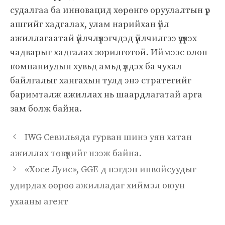
судалгаа ба инновацид хөрөнгө оруулалтын үр
ашгийг хадгалах, улам нарийхан үйл
ажиллагаатай үйлчлүүлэгчдэд үйлчилгээ үзүүлэх
чадварыг хадгалах зорилготой. Иймээс олон
компаниудын хувьд амьд үлдэх ба чухал
байлгалыг хангахын тулд энэ стратегийг
баримталж ажиллах нь шаардлагатай арга
зам болж байна.
IWG Севильяда гурван шинэ уян хатан
ажиллах төвүүдийг нээж байна.
«Хосе Луис», GGE-д нэгдэн инвойсуудыг
удирдах өөрөө ажилладаг хиймэл оюун
ухааны агент