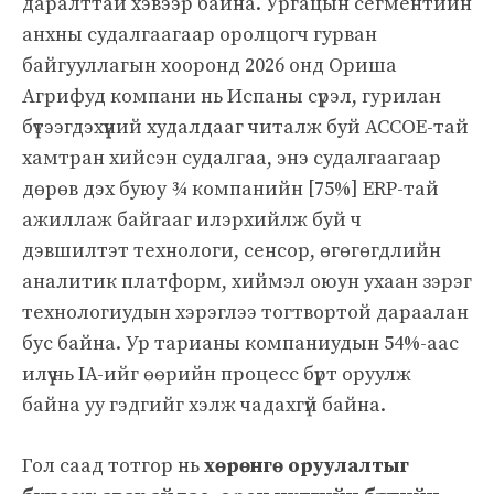
даралттай хэвээр байна. Ургацын сегментийн
анхны судалгаагаар оролцогч гурван
байгууллагын хооронд 2026 онд Ориша
Агрифуд компани нь Испаны сүрэл, гурилан
бүтээгдэхүүний худалдааг читалж буй ACCOE-тай
хамтран хийсэн судалгаа, энэ судалгаагаар
дөрөв дэх буюу ¾ компанийн [75%] ERP-тай
ажиллаж байгааг илэрхийлж буй ч
дэвшилтэт технологи, сенсор, өгөгөгдлийн
аналитик платформ, хиймэл оюун ухаан зэрэг
технологиудын хэрэглээ тогтвортой дараалан
бус байна. Ур тарианы компаниудын 54%-аас
илүү нь IA-ийг өөрийн процесс бүрт оруулж
байна уу гэдгийг хэлж чадахгүй байна.
Гол саад тотгор нь
хөрөнгө оруулалтыг