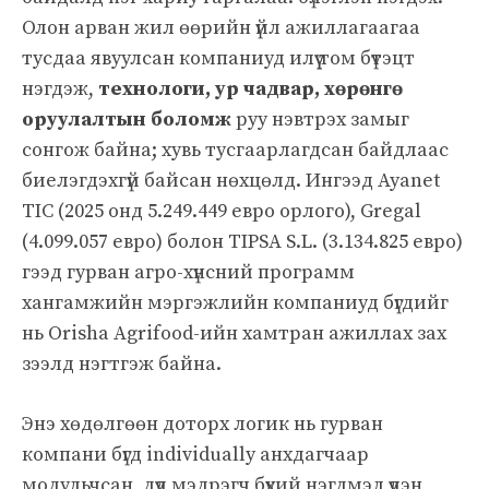
Олон арван жил өөрийн үйл ажиллагаагаа
тусдаа явуулсан компаниуд илүү том бүтэцт
нэгдэж,
технологи, ур чадвар, хөрөнгө
оруулалтын боломж
руу нэвтрэх замыг
сонгож байна; хувь тусгаарлагдсан байдлаас
биелэгдэхгүй байсан нөхцөлд. Ингээд Ayanet
TIC (2025 онд 5.249.449 евро орлого), Gregal
(4.099.057 евро) болон TIPSA S.L. (3.134.825 евро)
гээд гурван агро-хүнсний программ
хангамжийн мэргэжлийн компаниуд бүгдийг
нь Orisha Agrifood-ийн хамтран ажиллах зах
зээлд нэгтгэж байна.
Энэ хөдөлгөөн доторх логик нь гурван
компани бүгд individually анхдагчаар
модульчсан, дүүд мэдрэгч бүхий нэгдмэл үүлэн