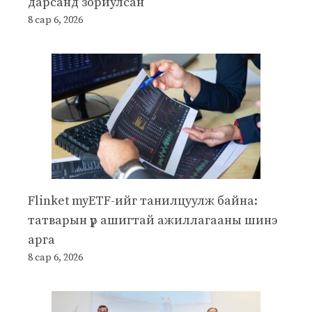
дарсанд зориулсан
8 сар 6, 2026
Flinket myETF-ийг танилцуулж байна:
татварын үр ашигтай ажиллагааны шинэ
арга
8 сар 6, 2026