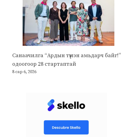
Санаачилга “Ардын түмэн амьдарч байг!”
одоогоор 28 стартаптай
8 сар 6, 2026