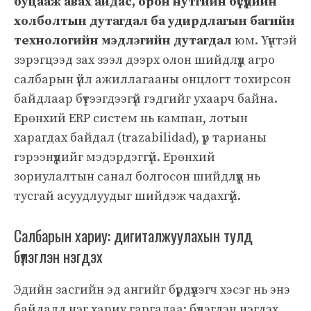
буцааж авах айдас, орон нутгийн бүсүүдийн
холболтын дутагдал ба удирдлагын багийн
технологийн мэдлэгийн дутагдал
юм. Үүнтэй
зэрэгцээд зах зээл дээрх олон шийдлүүд агро
салбарын үйл ажиллагааны онцлогт тохирсон
байдлаар бүтээгдээгүй гэдгийг ухаарч байна.
Ерөнхий ERP систем нь кампан, лотын
харагдах байдал (trazabilidad), үр тарианы
гэрээнүүдийг мэдэрдэггүй. Ерөнхий
зориулалтын санал болгосон шийдлүүд нь
тусгай асуудлуудыг шийдэж чадахгүй.
Салбарын хариу: дигиталжуулахын тулд
бүлэглэн нэгдэх
Эдийн засгийн эд ангийг бүрдүүлэгч хэсэг нь энэ
байдалд нэг хариу гаргалаа: бүлэглэн нэгдэх.