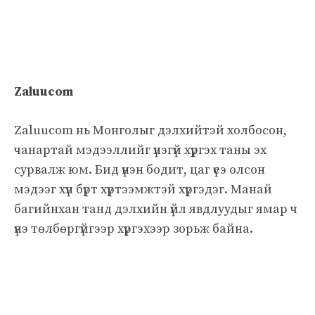
Zaluucom
Zaluucom нь Монголыг дэлхийтэй холбосон,
чанартай мэдээллийг үнэгүй хүргэх таны эх
сурвалж юм. Бид үнэн бодит, цаг үеэ олсон
мэдээг хүн бүрт хүртээмжтэй хүргэдэг. Манай
багийнхан танд дэлхийн үйл явдлуудыг ямар ч
үнэ төлбөргүйгээр хүргэхээр зорьж байна.