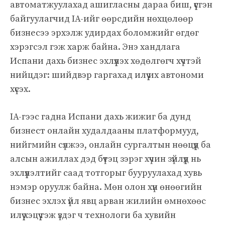
автоматжуулахад ашигласны дараа биш, үүсгэн
байгуулагчид IA-ийг өөрсдийн нөхцөлөөр
бизнесээ эрхэлж удирдах боломжийг өгдөг
хэрэгсэл гэж харж байна. Энэ хандлага
Испани дахь бизнес эхлүүлэх хөдөлгөгч хүчтэй
нийцдэг: шийдвэр гаргахад илүү их автономи
хүсэх.
IA-гээс гадна Испани дахь жижиг ба дунд
бизнест онлайн худалдааны платформууд,
нийгмийн сүлжээ, онлайн сургалтын нөөцүүд ба
алсын ажиллах дэд бүтэц зэрэг хүчин зүйлүүд нь
эхлүүлэлтийг саад тотгорыг бууруулахад хувь
нэмэр оруулж байна. Мөн олон хүн өнөөгийн
бизнеc эхлэх үйл явц арван жилийн өмнөхөөс
илүү хэцүү гэж үздэг ч технологи ба хувийн