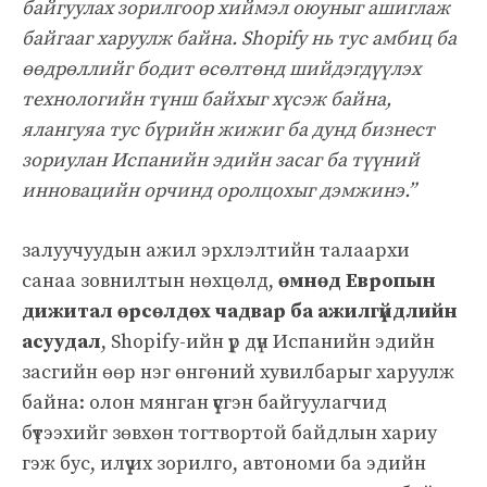
байгуулах зорилгоор хиймэл оюуныг ашиглаж
байгааг харуулж байна. Shopify нь тус амбиц ба
өөдрөллийг бодит өсөлтөнд шийдэгдүүлэх
технологийн түнш байхыг хүсэж байна,
ялангуяа тус бүрийн жижиг ба дунд бизнест
зориулан Испанийн эдийн засаг ба түүний
инновацийн орчинд оролцохыг дэмжинэ.”
залуучуудын ажил эрхлэлтийн талаархи
санаа зовнилтын нөхцөлд,
өмнөд Европын
дижитал өрсөлдөх чадвар ба ажилгүйдлийн
асуудал
, Shopify-ийн үр дүн Испанийн эдийн
засгийн өөр нэг өнгөний хувилбарыг харуулж
байна: олон мянган үүсгэн байгуулагчид
бүтээхийг зөвхөн тогтвортой байдлын хариу
гэж бус, илүү их зорилго, автономи ба эдийн