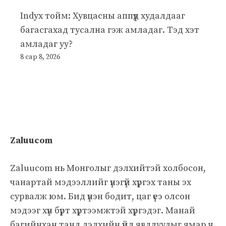
Indyx тойм: Хувцасны аппүүд худалдааг
багасгахад тусална гэж амладаг. Тэд хэт
амладаг уу?
8 сар 8, 2026
Zaluucom
Zaluucom нь Монголыг дэлхийтэй холбосон,
чанартай мэдээллийг үнэгүй хүргэх таны эх
сурвалж юм. Бид үнэн бодит, цаг үеэ олсон
мэдээг хүн бүрт хүртээмжтэй хүргэдэг. Манай
багийнхан танд дэлхийн үйл явдлуудыг ямар ч