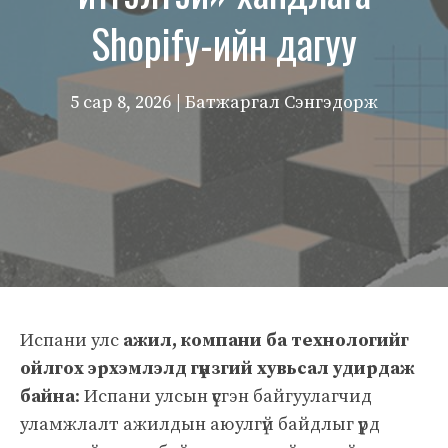
Shopify-ийн дагуу
5 сар 8, 2026
| Батжаргал Сэнгэдорж
Испани улс
ажил, компани ба технологийг
ойлгох эрхэмлэлд гүнзгий хувьсал удирдаж
байна
: Испани улсын үүсгэн байгуулагчид
уламжлалт ажилдын аюулгүй байдлыг үүрд