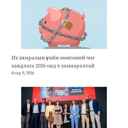
Их хямралын үеийн мөнгөний чиг
хандлага 2026 онд ч хамааралтай
8 сар 9, 2026