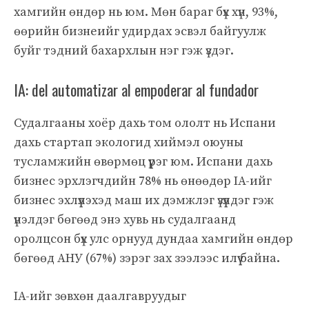
хамгийн өндөр нь юм. Мөн бараг бүх хүн, 93%,
өөрийн бизнеийг удирдах эсвэл байгуулж
буйг тэдний бахархлын нэг гэж үздэг.
IA: del automatizar al empoderar al fundador
Судалгааны хоёр дахь том ололт нь Испани
дахь стартап экологид хиймэл оюуны
тусламжийн өвөрмөц үүрэг юм. Испани дахь
бизнес эрхлэгчдийн 78% нь өнөөдөр IA-ийг
бизнес эхлүүлэхэд маш их дэмжлэг үзүүлдэг гэж
үнэлдэг бөгөөд энэ хувь нь судалгаанд
оролцсон бүх улс орнууд дундаа хамгийн өндөр
бөгөөд АНУ (67%) зэрэг зах зээлээс илүү байна.
IA-ийг зөвхөн даалгавруудыг