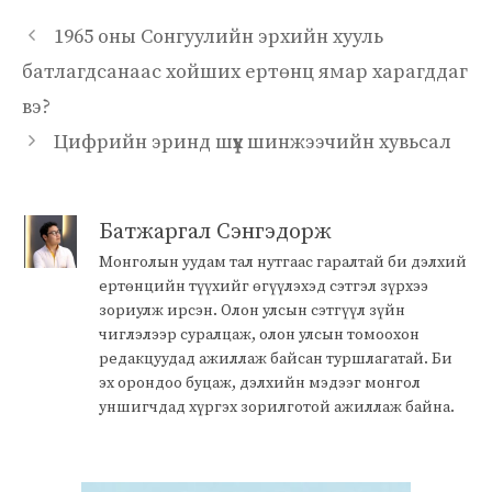
1965 оны Сонгуулийн эрхийн хууль
батлагдсанаас хойших ертөнц ямар харагддаг
вэ?
Цифрийн эринд шүүх шинжээчийн хувьсал
Батжаргал Сэнгэдорж
Монголын уудам тал нутгаас гаралтай би дэлхий
ертөнцийн түүхийг өгүүлэхэд сэтгэл зүрхээ
зориулж ирсэн. Олон улсын сэтгүүл зүйн
чиглэлээр суралцаж, олон улсын томоохон
редакцуудад ажиллаж байсан туршлагатай. Би
эх орондоо буцаж, дэлхийн мэдээг монгол
уншигчдад хүргэх зорилготой ажиллаж байна.