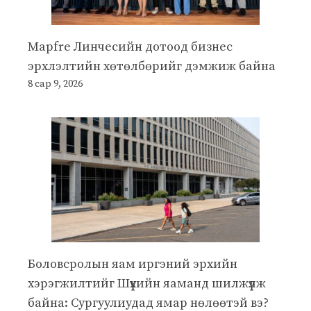
Mapfre Линчесийн дотоод бизнес
эрхлэлтийн хөтөлбөрийг дэмжиж байна
8 сар 9, 2026
Боловсролын яам иргэний эрхийн
хэрэгжилтийг Шүүхийн яаманд шилжүүлж
байна: Сургуулиудад ямар нөлөөтэй вэ?