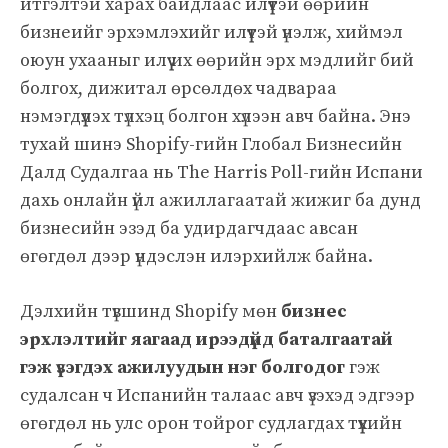
итгэлтэй харах байдлаас илүүтэй өөрийн
бизнеийг эрхэмлэхийг илүүтэй үнэлж, хиймэл
оюун ухааныг илүү их өөрийн эрх мэдлийг бий
болгох, дижитал өрсөлдөх чадвараа
нэмэгдүүлэх түлхэц болгон хүлээн авч байна. Энэ
тухай шинэ Shopify-гийн Глобал Бизнесийн
Далд Судалгаа нь The Harris Poll-гийн Испани
дахь онлайн үйл ажиллагаатай жижиг ба дунд
бизнесийн эзэд ба удирдагчдаас авсан
өгөгдөл дээр үндэслэн илэрхийлж байна.
Дэлхийн түвшинд Shopify мөн
бизнес
эрхлэлтийг яагаад ирээдүйд баталгаатай
гэж үзэгдэх ажилуудын нэг болгодог
гэж
судалсан ч Испанийн талаас авч үзэхэд эдгээр
өгөгдөл нь улс орон тойрог судлагдах түүхийн