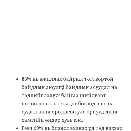
88% нь ажиллах байрны тогтвортой
байдлын аюулгүй байдлын асуудал нь
тэднийг эхлүүлж байгаа шийдвэрт
нөлөөлсөн гэж хэлдэг бөгөөд энэ нь
судалгаанд оролцсон улс орнууд дунд
хамгийн өндөр хувь юм.
Гэвч 69% нь бизнес эхлүүлэх үед тэд үнэхээр