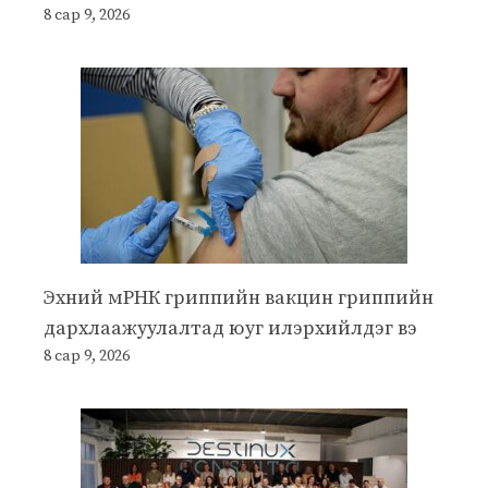
8 сар 9, 2026
Эхний мРНК гриппийн вакцин гриппийн
дархлаажуулалтад юуг илэрхийлдэг вэ
8 сар 9, 2026