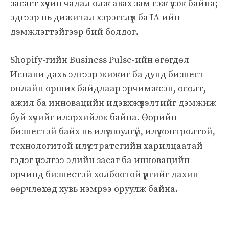
засагт хүчин чадал олж авах зам гэж үзэж байна;
эдгээр нь дижитал хэрэгслүүд ба IA-ийн
дэмжлэгтэйгээр бий болдог.
Shopify-гийн Business Pulse-ийн өгөгдөл
Испани дахь эдгээр жижиг ба дунд бизнест
онлайн орших байдлаар эрчимжсэн, өсөлт,
ажил ба инновацийн идэвхжүүлэлтийг дэмжиж
буй хүчийг илэрхийлж байна. Өөрийн
бизнестэй байх нь илүү аюулгүй, илүү контролтой,
технологитой илүү стратегийн харилцаатай
гэдэг үнэлгээ эдийн засаг ба инновацийн
орчинд бизнестэй холбоотой үүргийг дахин
өөрчлөхөд хувь нэмрээ оруулж байна.