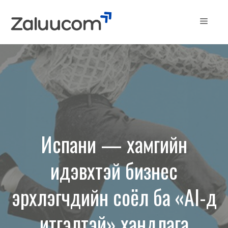
Skip
to
Menu
content
Испани — хамгийн
идэвхтэй бизнес
эрхлэгчдийн соёл ба «AI-д
итгэлтэй» хандлага