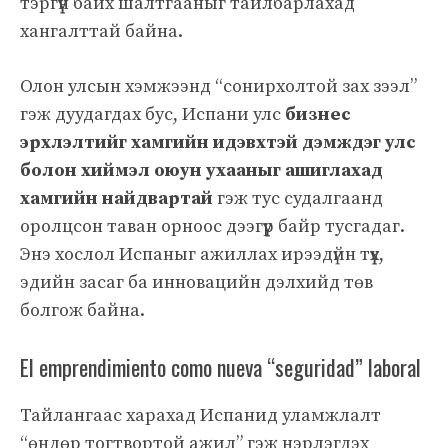
тэргүүн байх шалтгааныг тайлбарлахад
хангалттай байна.
Олон улсын хэмжээнд “сонирхолтой зах зээл”
гэж дуудагдах бус, Испани улс
бизнес
эрхлэлтийг хамгийн идэвхтэй дэмждэг улс
болон хиймэл оюун ухааныг ашиглахад
хамгийн найдвартай
гэж тус судалгаанд
оролцсон таван орноос дээгүүр байр тусгадаг.
Энэ хослол Испаныг ажиллах ирээдүйн түүх,
эдийн засаг ба инновацийн дэлхийд төв
болгож байна.
El emprendimiento como nueva “seguridad” laboral
Тайлангаас харахад Испанид уламжлалт
“өндөр тогтвортой ажил” гэж нэрлэгдэх