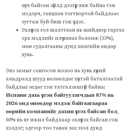
хүсч байсан зүйлд дээгүүр явж байна гэж
мэдэрч, ганцхан тогтвортой байдлаас
зугтаж буй биш гэж үздэг.
Эхлүүлэх гол шалтгаан нь шийдвэр гаргах
эрх мэдлийг илүү хянах боломж (33%),
мөн судалгааны дунд хамгийн өндөр
хувь.
Энэ замыг сонгосон жолоо нь хувь хүний
амьдралд шууд нөлөөлдөг хүчтэй баталгаатай
байдлыг өгдөг гэж татгалзашгүй байна:
Испани дахь үүсгэн байгуулагчдын 87% нь
2026 онд өнөөдөр мэдэж байгаагаараа
өөрийн компанийг дахин үүсгэх байсан бол
,
60% нь яг ижил байдлаар эхлүүлэх байсан гэж
хэлдэг; эдгээр тоо таван зах зээл дунд