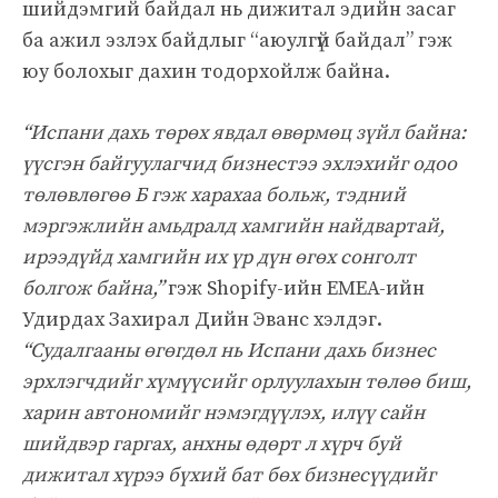
шийдэмгий байдал нь дижитал эдийн засаг
ба ажил эзлэх байдлыг “аюулгүй байдал” гэж
юу болохыг дахин тодорхойлж байна.
“Испани дахь төрөх явдал өвөрмөц зүйл байна:
үүсгэн байгуулагчид бизнестээ эхлэхийг одоо
төлөвлөгөө Б гэж харахаа больж, тэдний
мэргэжлийн амьдралд хамгийн найдвартай,
ирээдүйд хамгийн их үр дүн өгөх сонголт
болгож байна,”
гэж Shopify-ийн EMEA-ийн
Удирдах Захирал Дийн Эванс хэлдэг.
“Судалгааны өгөгдөл нь Испани дахь бизнес
эрхлэгчдийг хүмүүсийг орлуулахын төлөө биш,
харин автономийг нэмэгдүүлэх, илүү сайн
шийдвэр гаргах, анхны өдөрт л хүрч буй
дижитал хүрээ бүхий бат бөх бизнесүүдийг