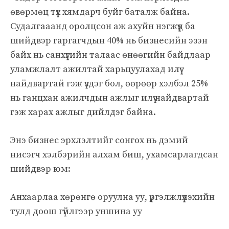
өвөрмөц түүх хямдарч буйг баталж байна.
Судалгааанд оролцсон аж ахуйн нэгжүүд ба
шийдвэр гаргагчдын 40% нь бизнесийн эзэн
байх нь санхүүгийн талаас өнөөгийн байдлаар
уламжлалт ажилтай харьцуулахад илүү
найдвартай гэж үздэг бол, өөрөөр хэлбэл 25%
нь ганцхан ажилчдын ажлыг илүү найдвартай
гэж харах ажлыг дийлдэг байна.
Энэ бизнес эрхлэлтийг сонгох нь дэмий
нисэгч хэлбэрийн алхам биш, ухамсарлагдсан
шийдвэр юм:
Анхаарлаа хөрөнгө оруулна уу, үргэлжлүүлэхийн
тулд доош гүйлгээр уншина уу