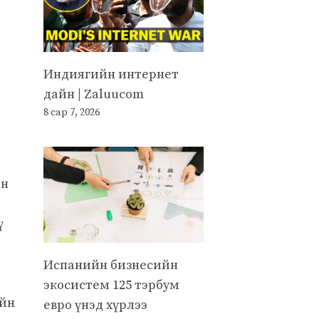
Индиягийн интернет
дайн | Zaluucom
8 сар 7, 2026
ын
ү
Испанийн бизнесийн
экосистем 125 тэрбум
ийн
евро үнэд хүрлээ