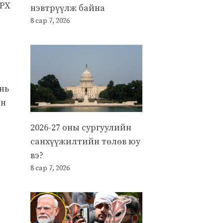
РХ
нэвтрүүлж байна
8 сар 7, 2026
нь
ын
2026-27 оны сургуулийн
санхүүжилтийн төлөв юу
вэ?
8 сар 7, 2026