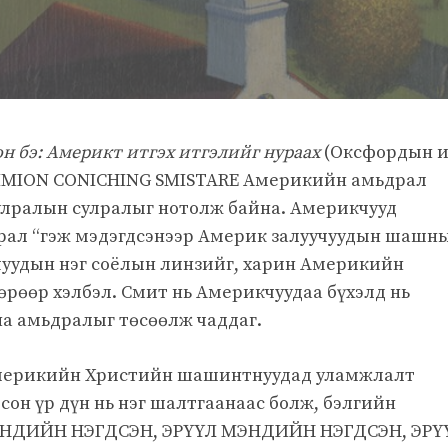
н бэ: Америкт итгэх итгэлийг нураах
(Оксфордын и
re DIMION CONICHING SMISTARE Америкийн амьдрал
лралын сулралыг нотолж байна. Америкчууд
ал “гэж мэдэгдсэнээр Америк залуучуудын шашн
уудын нэг соёлын линзийг, харин Америкийн
рөөр хэлбэл. Смит нь Америкчуудаа бүхэлд нь
на амьдралыг төсөөлж чаддаг.
мерикийн Христийн шашинтнуудад уламжлалт
он үр дүн нь нэг шалтгаанаас болж, бэлгийн
 МЭНДИЙН НЭГДСЭН, ЭРҮҮЛ МЭНДИЙН НЭГДСЭН, ЭРҮ