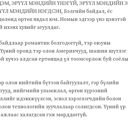
ДЭМ, ЭРҮҮЛ МЭНДИЙН ҮНЭГҮЙ, ЭРҮҮЛ МЭНДИЙН Э
ҮҮЛ МЭНДИЙН НЭГДСЭН, Бэлгийн байдал, ёс
дөлөнд өртөх явдал юм. Номын эдгээр үнэ цэнэтэй
ихэнх хувийг агуулдаг.
байдлаар романтик болгодоггүй, тэр оюуны
 Үүний оронд тэр олон Америкчууд, шашин шүтлэг 
эй хүчээ алдсан ертөнцөд үл тоомсорлож буй соёл
р олон нийтийн бүтээн байгуулалт, гэр бүлийн
гууд, нийгмийн уламжлал, өргөн хүрээний
ллийг идэвхжүүлсэн, эсвэл хэрэглэгчдийн болон
олон технологийн зуучлалаар солигдсон. Үүний үр
ажлаас халагдсан гэж мөрддөггүй.