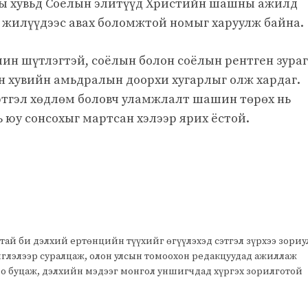
ны хувьд Соёлын элитүүд Христийн шашны ажилд
 жилүүдээс авах боломжтой номыг харуулж байна.
ин шүтлэгтэй, соёлын болон соёлын рентген зураг
 хувийн амьдралын доорхи хугарлыг олж хардаг.
сэтгэл хөдлөм боловч уламжлалт шашин төрөх нь
ь юу сонсохыг мартсан хэлээр ярих ёстой.
тай би дэлхий ертөнцийн түүхийг өгүүлэхэд сэтгэл зүрхээ зори
чиглэлээр суралцаж, олон улсын томоохон редакцуудад ажиллаж
оо буцаж, дэлхийн мэдээг монгол уншигчдад хүргэх зорилготой