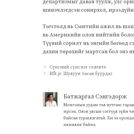
департизмыг даван туулж, улс ор
шинэчлэгдсэн сонирхол, ирээдүйн
Төгсгөлд нь Смитийн ажил нь шаш
нь Америкийн олон нийтийн болон
Түүний сорилт нь энгийн бөгөөд 
дахин төрөхийг мартсан бол энэ н
Сүнсний сүнслэг селевте
Rfk jr. Шулуун төсөв буурдаг
Батжаргал Сэнгэдорж
Монголын уудам тал нутгаас гарал
ирсэн. Олон улсын сэтгүүл зүйн 
байсан туршлагатай. Би эх оронд
ажиллаж байна.