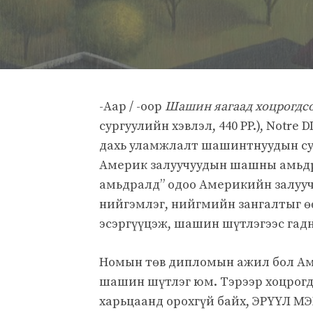
-Аар / -оор
Шашин яагаад хоцрогдсо
сургуулийн хэвлэл, 440 PP.), Not
дахь уламжлалт шашинтнуудын су
Америк залуучуудын шашны амьдр
амьдралд” одоо Америкийн залууч
нийгэмлэг, нийгмийн зангалтыг өө
эсэргүүцэж, шашин шүтлэгээс гад
Номын төв дипломын ажил бол А
шашин шүтлэг юм. Тэрээр хоцрогдс
харьцаанд орохгүй байх, ЭРҮҮЛ