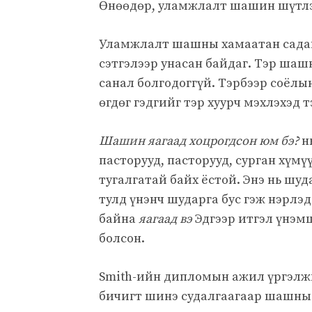
Өнөөдөр, уламжлалт шашин шүтлэг
Уламжлалт шашны хамаатан садан
сэтгэлээр унасан байдаг. Тэр ша
санал болгодоггүй. Тэрбээр соёлы
өгдөг гэдгийг тэр хуурч мэхлэхэд 
Шашин яагаад хоцрогдсон юм бэ?
нь
пасторууд, пасторууд, сурган хүм
тугалгатай байх ёстой. Энэ нь шу
тулд үнэнч шударга бус гэж нэрлэ
байна
яагаад вэ
Эдгээр итгэл үнэм
болсон.
Smith-ийн дипломын ажил үргэлж
бичигт шинэ судалгаагаар шашны 