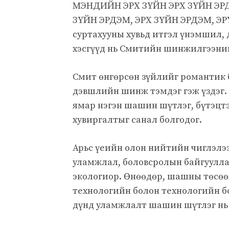
МЭНДИЙН ЭРХ ЗҮЙН ЭРХ ЗҮЙН ЭР
ЗҮЙН ЭРДЭМ, ЭРХ ЗҮЙН ЭРДЭМ, ЭР
суртахууны хувьд итгэл үнэмшил, 
хэсгүүд нь Смитийн шинжилгээний 
Смит өнгөрсөн зүйлийг романтик 
дэвшлийн шинж тэмдэг гэж үздэг.
ямар нэгэн шашин шүтлэг, бүтэцт
хувиргалтыг санал болгодог.
Арьс үеийн олон нийтийн чиглэлээ
уламжлал, боловсролын байгуулла
экологиор. Өнөөдөр, шашны төсөө
технологийн болон технологийн б
дүнд уламжлалт шашин шүтлэг нь 