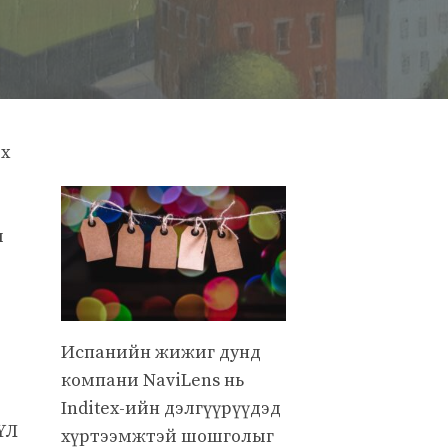
х
ы
Испанийн жижиг дунд
компани NaviLens нь
Inditex-ийн дэлгүүрүүдэд
ҮЛ
хүртээмжтэй шошголыг