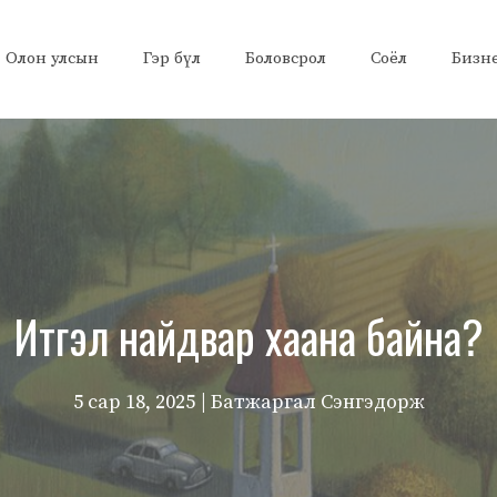
Олон улсын
Гэр бүл
Боловсрол
Соёл
Бизн
Итгэл найдвар хаана байна?
5 сар 18, 2025
| Батжаргал Сэнгэдорж