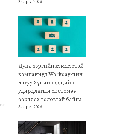
8 сар 7, 2026
Дунд зэргийн хэмжээтэй
компаниуд Workday-ийн
дагуу Хүний нөөцийн
удирдлагын системээ
өөрчлөх төлөвтэй байна
улж
8 сар 6, 2026