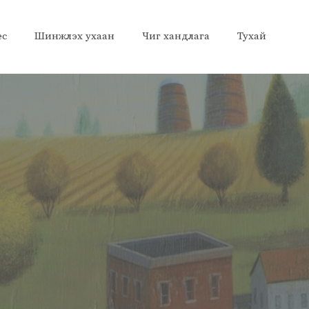
ес
Шинжлэх ухаан
Чиг хандлага
Тухай