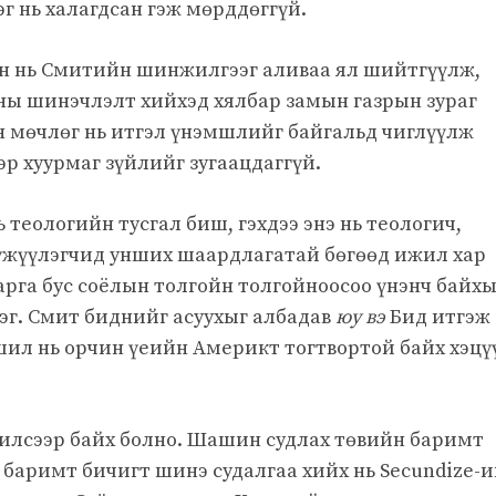
 нь халагдсан гэж мөрддөггүй.
 нь Смитийн шинжилгээг аливаа ял шийтгүүлж,
шны шинэчлэлт хийхэд хялбар замын газрын зураг
н мөчлөг нь итгэл үнэмшлийг байгальд чиглүүлж
тэр хуурмаг зүйлийг зугаацдаггүй.
 теологийн тусгал биш, гэхдээ энэ нь теологич,
үүжүүлэгчид унших шаардлагатай бөгөөд ижил хар
дарга бус соёлын толгойн толгойноосоо үнэнч байх
дэг. Смит биднийг асуухыг албадав
юу вэ
Бид итгэж
шил нь орчин үеийн Америкт тогтвортой байх хэцү
илсээр байх болно. Шашин судлах төвийн баримт
баримт бичигт шинэ судалгаа хийх нь Secundize-