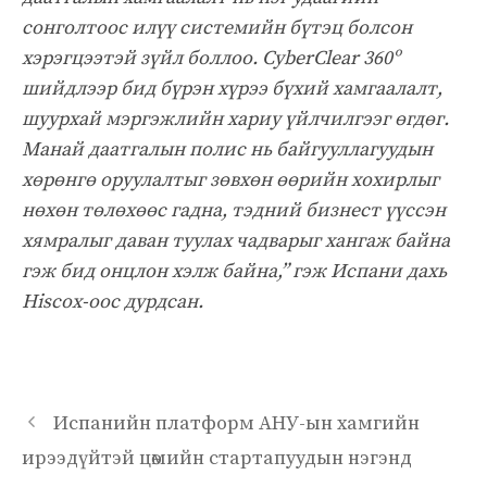
сонголтоос илүү системийн бүтэц болсон
хэрэгцээтэй зүйл боллоо. CyberClear 360º
шийдлээр бид бүрэн хүрээ бүхий хамгаалалт,
шуурхай мэргэжлийн хариу үйлчилгээг өгдөг.
Манай даатгалын полис нь байгууллагуудын
хөрөнгө оруулалтыг зөвхөн өөрийн хохирлыг
нөхөн төлөхөөс гадна, тэдний бизнест үүссэн
хямралыг даван туулах чадварыг хангаж байна
гэж бид онцлон хэлж байна,” гэж Испани дахь
Hiscox-оос дурдсан.
Испанийн платформ АНУ-ын хамгийн
ирээдүйтэй цөмийн стартапуудын нэгэнд