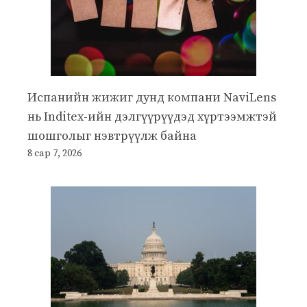
Испанийн жижиг дунд компани NaviLens
нь Inditex-ийн дэлгүүрүүдэд хүртээмжтэй
шошголыг нэвтрүүлж байна
8 сар 7, 2026