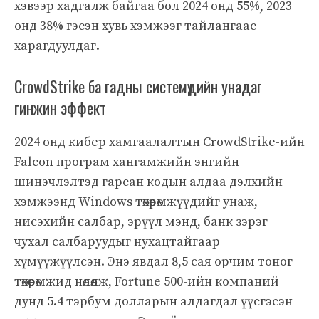
хэвээр хадгалж байгаа бол 2024 онд 55%, 2023
онд 38% гэсэн хувь хэмжээг тайлангаас
харагдуулдаг.
CrowdStrike ба гадны системүүдийн унадаг
гинжин эффект
2024 онд кибер хамгаалалтын CrowdStrike-ийн
Falcon програм хангамжийн энгийн
шинэчлэлтэд гарсан кодын алдаа дэлхийн
хэмжээнд Windows төхөөрөмжүүдийг унаж,
нисэхийн салбар, эрүүл мэнд, банк зэрэг
чухал салбаруудыг нухацтайгаар
хүмүүжүүлсэн. Энэ явдал 8,5 сая орчим тоног
төхөөрөмжид нөлөөлж, Fortune 500-ийн компаний
дунд 5.4 тэрбум долларын алдагдал үүсгэсэн