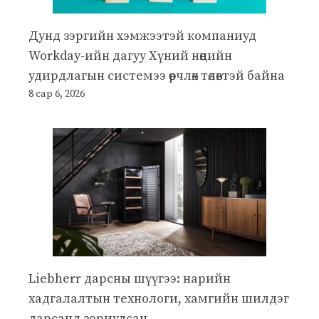
Дунд зэргийн хэмжээтэй компаниуд
Workday-ийн дагуу Хүний нөөцийн
удирдлагын системээ өөрчлөх төлөвтэй байна
8 сар 6, 2026
Liebherr дарсны шүүгээ: нарийн
хадгалалтын технологи, хамгийн шилдэг
дарсанд зориулсан