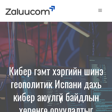
Skip
to
Menu
content
Кибер гэмт хэргийн шинэ
геополитик Испани дахь
кибер аюулгүй байдлын
хөрөнгө оруулалтыг