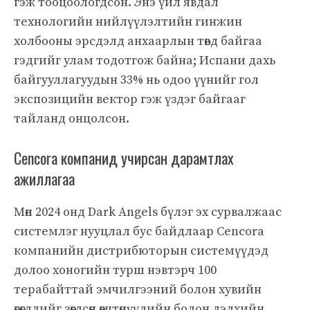
гэж тооцоологдсон. Энэ үйл явдал
технологийн нийлүүлэлтийн гинжин
холбооны эрсдэлд анхаарлын төвд байгаа
гэдгийг улам тодотгож байна; Испани дахь
байгууллагуудын 33% нь одоо үүнийг гол
экспозицийн вектор гэж үздэг байгааг
тайланд онцолсон.
Cencora компанид учирсан дарамтлах
ажиллагаа
Мөн 2024 онд Dark Angels бүлэг эх сурвалжаас
системлэг нууцлал бус байдлаар Сencora
компанийн дистрибюторын системүүдэд
долоо хоногийн турш нэвтэрч 100
терабайттай эмчилгээний болон хувийн
өгөгдлийг зөөгдсөн өвчтөнүүдийн болон дэлхийн