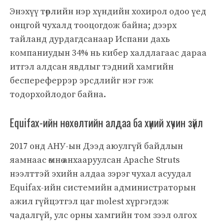
Энэхүү төрлийн нэр хүндийн хохирол одоо үед
онцгой чухалд тооцогдож байна; дээрх
тайланд дурдагдсанаар Испани дахь
компаниудын 34% нь кибер халдлагаас дараа
итгэл алдсан явдлыг тэдний хамгийн
беспереферрэр эрсдлийг нэг гэж
тодорхойлодог байна.
Equifax-ийн нөхөлтийн алдаа ба хүний хүчин зүйл
2017 онд АНУ-ын Дээд аюулгүй байдлын
яамнаас өмнө анхааруулсан Apache Struts
нээлттэй эхийн алдаа зэрэг чухал асуудал
Equifax-ийн системийн администраторын
ажил гүйцэтгэл цаг molest хүргэгдэж
чадалгүй, улс орны хамгийн том зээл олгох