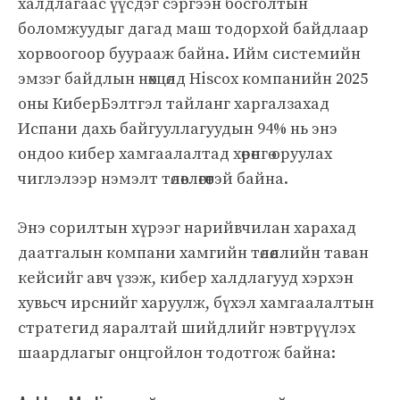
халдлагаас үүсдэг сэргээн босголтын
боломжуудыг дагад маш тодорхой байдлаар
хорвоогоор буурааж байна. Ийм системийн
эмзэг байдлын нөхцөлд Hiscox компанийн 2025
оны КиберБэлтгэл тайланг харгалзахад
Испани дахь байгууллагуудын 94% нь энэ
ондоо кибер хамгаалалтад хөрөнгө оруулах
чиглэлээр нэмэлт төлөвлөгөөтэй байна.
Энэ сорилтын хүрээг нарийвчилан харахад
даатгалын компани хамгийн төлөөллийн таван
кейсийг авч үзэж, кибер халдлагууд хэрхэн
хувьсч ирснийг харуулж, бүхэл хамгаалалтын
стратегид яаралтай шийдлийг нэвтрүүлэх
шаардлагыг онцгойлон тодотгож байна: