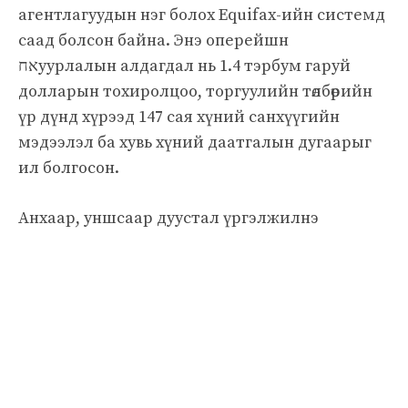
агентлагуудын нэг болох Equifax-ийн системд
саад болсон байна. Энэ оперейшн
אחуурлалын алдагдал нь 1.4 тэрбум гаруй
долларын тохиролцоо, торгуулийн төлбөрийн
үр дүнд хүрээд 147 сая хүний санхүүгийн
мэдээлэл ба хувь хүний даатгалын дугаарыг
ил болгосон.
Анхаар, уншсаар дуустал үргэлжилнэ