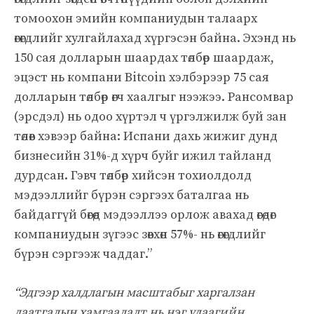
томоохон эмийн компаниудын талаарх
өгөгдлийг хулгайлахад хүргэсэн байна. Эхэнд нь
150 сая долларын шаардах төлбөр шаардаж,
эцэст нь компани Bitcoin хэлбэрээр 75 сая
долларын төлбөр өгч хаалгыг нээжээ. Рансомвар
(эрсдэл) нь одоо хүртэл ч үргэлжилж буй зан
төлөв хэвээр байна: Испани дахь жижиг дунд
бизнесийн 31%-д хүрч буйг ижил тайланд
дурдсан. Гэвч төлбөр хийсэн тохиолдолд
мэдээллийг бүрэн сэргээх баталгаа нь
байдаггүй бөгөөд мэдээллээ орлож авахад өгөдөг
компаниудын зүгээс зөвхөн 57%- нь өгөгдлийг
бүрэн сэргээж чаддаг.”
“Эдгээр халдлагын масштабыг харгалзан
даатгалын хамгаалалт нь нэг удаагийн