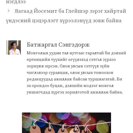
нэгдлээ
Яагаад Йосемит ба Глейшэр зэрэг хайртай
үндэсний цэцэрлэгт хүрээлэнүүд зовж байна
Батжаргал Сэнгэдорж
Монголын уудам тал нутгаас гаралтай би дэлхий
ертөнцийн түүхийг өгүүлэхэд сэтгэл зүрхээ
зориулж ирсэн. Олон улсын сэтгүүл зүйн
чиглэлээр суралцаж, олон улсын томоохон
редакцуудад ажиллаж байсан туршлагатай. Би
эх орондоо буцаж, дэлхийн мэдээг монгол
уншигчдад хүргэх зорилготой ажиллаж байна.