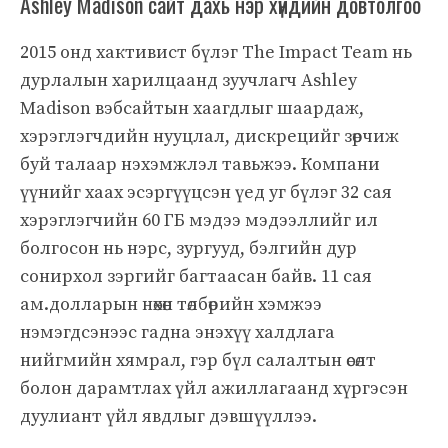
Ashley Madison сайт дахь нэр хүндийн довтолгоо
2015 онд хактивист бүлэг The Impact Team нь
дурлалын харилцаанд зуучлагч Ashley
Madison вэбсайтын хаагдлыг шаардаж,
хэрэглэгчдийн нууцлал, дискрецийг зөрчиж
буй талаар нэхэмжлэл тавьжээ. Компани
үүнийг хаах эсэргүүцсэн үед уг бүлэг 32 сая
хэрэглэгчийн 60 ГБ мэдээ мэдээллийг ил
болгосон нь нэрс, зургууд, бэлгийн дур
сонирхол зэргийг багтаасан байв. 11 сая
ам.долларын нөхөн төлбөрийн хэмжээ
нэмэгдсэнээс гадна энэхүү халдлага
нийгмийн хямрал, гэр бүл салалтын өсөлт
болон дарамтлах үйл ажиллагаанд хүргэсэн
дуулиант үйл явдлыг дэвшүүллээ.