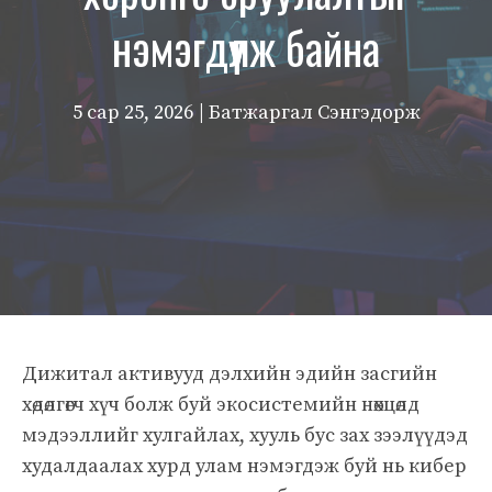
нэмэгдүүлж байна
5 сар 25, 2026
| Батжаргал Сэнгэдорж
Дижитал активууд дэлхийн эдийн засгийн
хөдөлгөгч хүч болж буй экосистемийн нөхцөлд
мэдээллийг хулгайлах, хууль бус зах зээлүүдэд
худалдаалах хурд улам нэмэгдэж буй нь кибер