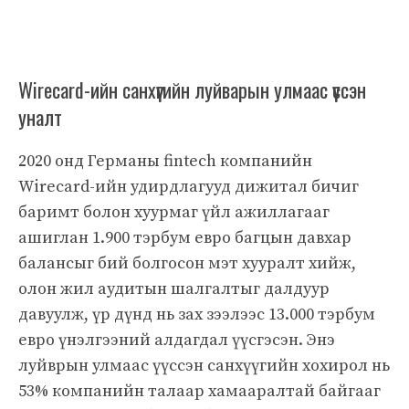
Wirecard-ийн санхүүгийн луйварын улмаас үүссэн
уналт
2020 онд Германы fintech компанийн
Wirecard-ийн удирдлагууд дижитал бичиг
баримт болон хуурмаг үйл ажиллагааг
ашиглан 1.900 тэрбум евро багцын давхар
балансыг бий болгосон мэт хууралт хийж,
олон жил аудитын шалгалтыг далдуур
давуулж, үр дүнд нь зах зээлээс 13.000 тэрбум
евро үнэлгээний алдагдал үүсгэсэн. Энэ
луйврын улмаас үүссэн санхүүгийн хохирол нь
53% компанийн талаар хамааралтай байгааг