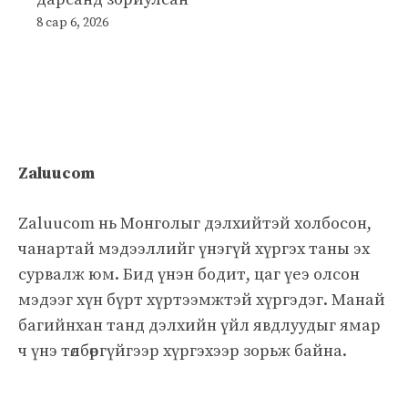
8 сар 6, 2026
Zaluucom
Zaluucom нь Монголыг дэлхийтэй холбосон,
чанартай мэдээллийг үнэгүй хүргэх таны эх
сурвалж юм. Бид үнэн бодит, цаг үеэ олсон
мэдээг хүн бүрт хүртээмжтэй хүргэдэг. Манай
багийнхан танд дэлхийн үйл явдлуудыг ямар
ч үнэ төлбөргүйгээр хүргэхээр зорьж байна.