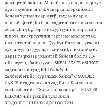
жигшүүртэй байсан. Манай тэгш өнцөгт эсүүд тус
бүрдээ хувийн шинж чанараа илэрхийлсэн
боловч тусгай ямар ч үггүй, гэхдээ ямар ч
онцгой зүйлгүй, би баян хүүхдүүдтэй хамт коллежид
очсон. Бид бүгдээрээ их сургуулийн гаргасан
ширээ, их сургуулийн гаргасан аналог утас,
ижил төстэй аналог “(хүн бүрийн зураг, утасны
дугаарууд нь дуудлага хийхгүй), шүүгээ хийхгүй.
Хэрэв та үнэхээр ухаантай байсан бол та ТВ-
ийг шүүгээнд байрлуулж, SKEAL SEACE-г SUNCE-г
хадгалахын тулд Bild Wals Walsh
хөлбөмбөгийг “суралцаж байна” -г SUNDER
CANCE-г хадгалахын тулд Билл Холлегийн
хөлбөмбөгийг “Судалгааны газар” -г SUNTER
BELCOIN-ийг үзэхийн тулд Билл
ХӨДӨЛГӨӨНИЙ ХӨДӨЛГӨӨНИЙ