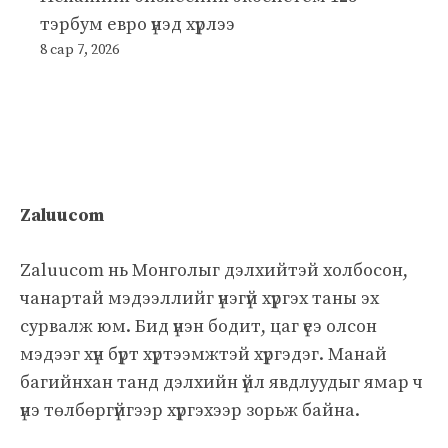
тэрбум евро үнэд хүрлээ
8 сар 7, 2026
Zaluucom
Zaluucom нь Монголыг дэлхийтэй холбосон,
чанартай мэдээллийг үнэгүй хүргэх таны эх
сурвалж юм. Бид үнэн бодит, цаг үеэ олсон
мэдээг хүн бүрт хүртээмжтэй хүргэдэг. Манай
багийнхан танд дэлхийн үйл явдлуудыг ямар ч
үнэ төлбөргүйгээр хүргэхээр зорьж байна.