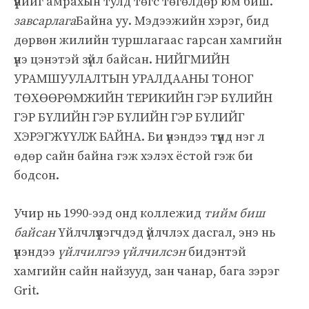
үүнийг амрахын тулд төгс төгөлдөр юм биш.
завсарлага
Байна уу. Мэдээжийн хэрэг, бид
дөрвөн жилийн туршлагаас гарсан хамгийн
үнэ цэнэтэй зүйл байсан. НИЙГМИЙН
УРАМШУУЛАЛТЫН УРАЛДААНЫ ТОНОГ
ТӨХӨӨРӨМЖИЙН ТЕРИКИЙН ГЭР БҮЛИЙН
ГЭР БҮЛИЙН ГЭР БҮЛИЙН ГЭР БҮЛИЙГ
ХЭРЭГЖҮҮЛЖ БАЙНА. Би үнэндээ түүнд нэг л
өдөр сайн байна гэж хэлэх ёстой гэж би
бодсон.
Учир нь 1990-ээд онд коллежид
тийм биш
байсан
Үйлчлүүлэгчдэд үйлчлэх дасгал, энэ нь
үнэндээ
үйлчилгээ үйлчилсэн
бидэнтэй
хамгийн сайн найзууд, зан чанар, бага зэрэг
Grit.