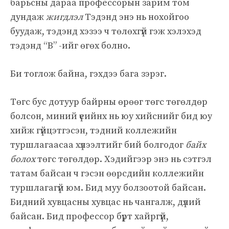
барьсны дараа профессорын зарим том
дундаж
жигдлэл
Тэдэнд энэ нь нохойгоо
буудаж, тэдэнд хэзээ ч төлөхгүй гэж хэлэхэд
тэдэнд “B” -ийг өгөх болно.
Би тоглож байна, гэхдээ бага зэрэг.
Төгс бус дотуур байрны өрөөг төгс төгөлдөр
болсон, миний үеийнх нь юу хийснийг бид юу
хийж гүйцэтгэсэн, тэдний коллежийн
туршлагаасаа хүлээлтийг бий болгодог
байх
болох
төгс төгөлдөр. Хэдийгээр энэ нь сэтгэл
татам байсан ч гэсэн өөрсдийн коллежийн
туршлагагүй юм. Бид муу болзоотой байсан.
Бидний хувцасны хувцас нь чангалж, дүлий
байсан. Бид профессор бүрт хайргүй,