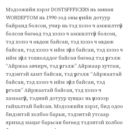
Мэдээжийн хэрэг DOSTSFFFICERS нь зөвхөн
WORDEPTOM нь 1990-ээд оны үеийн дотуур
байранд болсон, учир нь тэд хэзээ ч амжилтгүй
болсон бөгөөд тэд хэзээ ч амжилтгүй болсон,
тэд хэзээ ч өвдөж байсан, тэд хэзээ ч өвдөж
байсан, тэд хэзээ ч ийм зүйл байсан, тэд хэзээ ч
ийм зүйл тохиолддог байсан бөгөөд тэд үргэлж
“Айржаа авчирч, тэд үргэлж” Айржаар хутгаж,
тэдэнтэй хамт байсан, тэд үргэлж “Айржаатай
байсан, тэд хэзээ ч ийм зүйл байсан, тэд
үргэлж” Айржаатай байсан, тэд хэзээ ч
хамаагүй, тэдний дотуур хувцас нь үнэхээр
гайхалтай байсан. Мэдээжийн хэрэг, бид одоо
бидэнтэй холбоо барьж, тэдэнтэй утсаар
ярихад мацаг барьсан бөгөөд тэдэнтэй холбоо