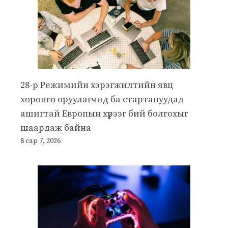
28-р Режимийн хэрэгжилтийн явц
хөрөнгө оруулагчид ба стартапуудад
ашигтай Европын хүрээг бий болгохыг
шаардаж байна
8 сар 7, 2026