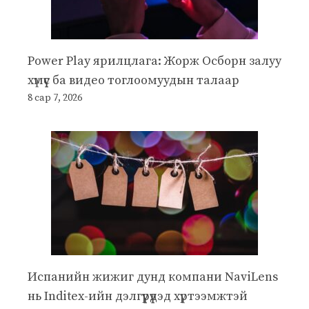
Power Play ярилцлага: Жорж Осборн залуу
хүмүүс ба видео тоглоомуудын талаар
8 сар 7, 2026
Испанийн жижиг дунд компани NaviLens
нь Inditex-ийн дэлгүүрүүдэд хүртээмжтэй