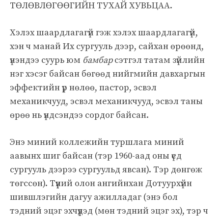
ТӨЛӨВЛӨГӨӨГИЙН ТУХАЙ ХУВЬЦАА.
Хэлэх шаардлагагүй гэж хэлэх шаардлагагүй,
хэн ч манай Их сургууль дээр, сайхан өрөөнд,
үнэндээ суурь юм
бамбар
сэтгэл татам зүйлийн
нэг хэсэг байсан бөгөөд нийгмийн давхаргын
эффектийн үр нөлөө, пастор, эсвэл
механикчууд, эсвэл механикчууд, эсвэл таны
өрөө нь үндсэндээ сордог байсан.
Энэ миний коллежийн туршлага миний
аавынх шиг байсан (тэр 1960-аад оны үед
сургууль дээрээ сургуульд явсан). Тэр дөнгөж
төгссөн). Түүний олон ангийнхан Дотуурхүйн
шившлэгийн дагуу ажилладаг (энэ бол
тэдний эцэг эхчүүдэд (мөн тэдний эцэг эх), тэр ч