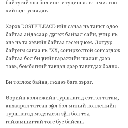
байтугай энэ бол институциональ томилгоо
хийхэд тусалдаг.
Хэрэв DOSTFFLEACE-ийн санаа нь таныг одоо
байгаа айдасаар дүүргэж байвал сайн, учир нь
энэ нь та хэвийн байгаа гэсэн үг юм. Дотуур
байрны санаа нь “ХХ, сонирхолтой сонсогдож
байгаа бол би үүнийг гаражийн шалан дээр
тавь, бөмбөгний тавцан дээр тавигдах болно.
Би тоглож байна, гэхдээ бага зэрэг.
Өөрийн коллежийн туршлагад сэтгэл татам,
анхаарал татсан зүйл бол миний коллежийн
туршлагад мэдэгдсэн зүйл бол тэд
гайхамшигтай төгс бус байсан.