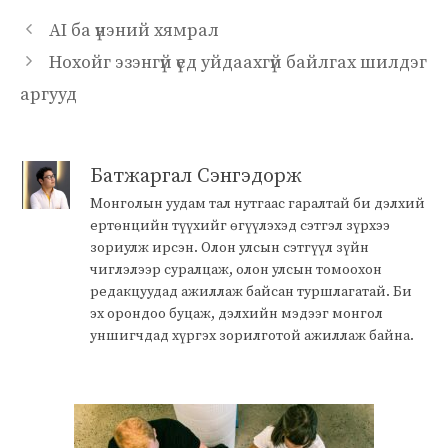
AI ба үнэний хямрал
Нохойг эзэнгүй үед уйдаахгүй байлгах шилдэг
аргууд
Батжаргал Сэнгэдорж
Монголын уудам тал нутгаас гаралтай би дэлхий
ертөнцийн түүхийг өгүүлэхэд сэтгэл зүрхээ
зориулж ирсэн. Олон улсын сэтгүүл зүйн
чиглэлээр суралцаж, олон улсын томоохон
редакцуудад ажиллаж байсан туршлагатай. Би
эх орондоо буцаж, дэлхийн мэдээг монгол
уншигчдад хүргэх зорилготой ажиллаж байна.