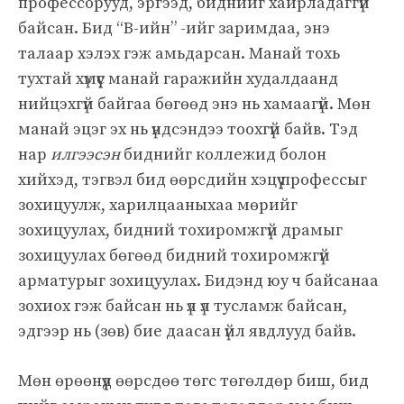
профессорууд, эргээд, биднийг хайрладаггүй
байсан. Бид “B-ийн” -ийг заримдаа, энэ
талаар хэлэх гэж амьдарсан. Манай тохь
тухтай хүмүүс манай гаражийн худалдаанд
нийцэхгүй байгаа бөгөөд энэ нь хамаагүй. Мөн
манай эцэг эх нь үндсэндээ тоохгүй байв. Тэд
нар
илгээсэн
биднийг коллежид болон
хийхэд, тэгвэл бид өөрсдийн хэцүү профессыг
зохицуулж, харилцааныхаа мөрийг
зохицуулах, бидний тохиромжгүй драмыг
зохицуулах бөгөөд бидний тохиромжгүй
арматурыг зохицуулах. Бидэнд юу ч байсанаа
зохиох гэж байсан нь үл үл тусламж байсан,
эдгээр нь (зөв) бие даасан үйл явдлууд байв.
Мөн өрөөнүүд өөрсдөө төгс төгөлдөр биш, бид