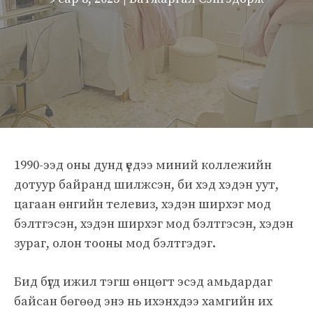
1990-ээд оны дунд үедээ миний коллежийн
дотуур байранд шилжсэн, би хэд хэдэн уут,
цагаан өнгийн телевиз, хэдэн ширхэг мод
бэлтгэсэн, хэдэн ширхэг мод бэлтгэсэн, хэдэн
зураг, олон тооны мод бэлтгэдэг.
Бид бүгд ижил тэгш өнцөгт эсэд амьдардаг
байсан бөгөөд энэ нь ихэнхдээ хамгийн их