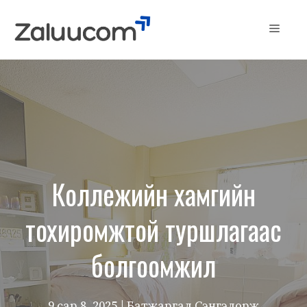
Skip
to
Menu
content
Коллежийн хамгийн
тохиромжтой туршлагаас
болгоомжил
9 сар 8, 2025
| Батжаргал Сэнгэдорж