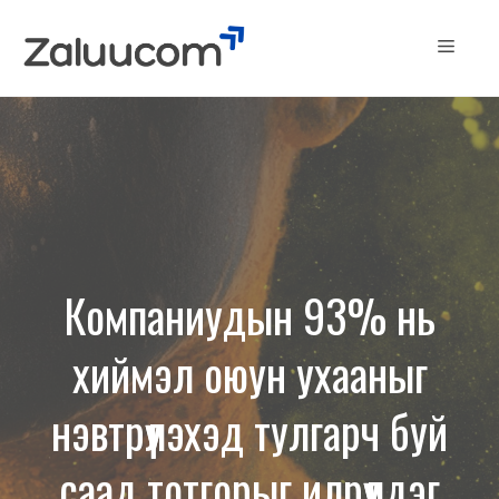
Skip
to
Menu
content
Компаниудын 93% нь
хиймэл оюун ухааныг
нэвтрүүлэхэд тулгарч буй
саад тотгорыг илрүүлдэг