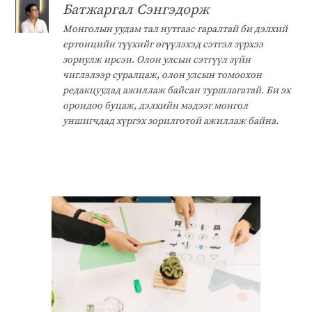
Батжаргал Сэнгэдорж
Монголын уудам тал нутгаас гаралтай би дэлхий
ертөнцийн түүхийг өгүүлэхэд сэтгэл зүрхээ
зориулж ирсэн. Олон улсын сэтгүүл зүйн
чиглэлээр суралцаж, олон улсын томоохон
редакцуудад ажиллаж байсан туршлагатай. Би эх
орондоо буцаж, дэлхийн мэдээг монгол
уншигчдад хүргэх зорилготой ажиллаж байна.