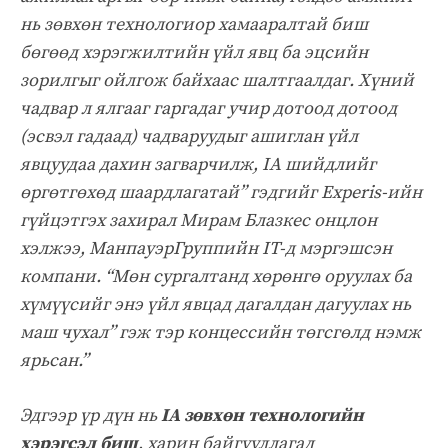
нь зөвхөн технологиор хамааралтай биш
бөгөөд хэрэгжилтийн үйл явц ба эцсийн
зорилгыг ойлгож байхаас шалтгаалдаг. Хүний
чадвар л ялгааг гаргадаг учир дотоод дотоод
(эсвэл гадаад) чадваруудыг ашиглан үйл
явцуудаа дахин загварчилж, IA шийдлийг
өргөтгөхөд шаардлагатай” гэдгийг Experis-ийн
гүйцэтгэх захирал Мирам Блазкес онцлон
хэлжээ, МанпауэрГруппийн IT-д мэргэшсэн
компани. “
Мөн сургалтанд хөрөнгө оруулах ба
хүмүүсийг энэ үйл явцад дагалдан дагуулах нь
маш чухал
” гэж тэр концессийн төгсгөлд нэмж
ярьсан.”
Эдгээр үр дүн нь
IA зөвхөн технологийн
хэрэгсэл биш
, харин байгууллагад