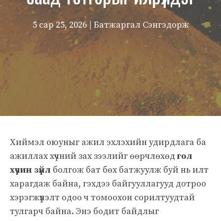
5 сар 25, 2026
| Батжаргал Сэнгэдорж
Хиймэл оюуныг ажил эхлэхийн удирдлага ба
ажиллах хүчний зах зээлийг өөрчлөхөд
гол
хүчин зүйл
болгож бат бөх батжуулж буй нь илт
харагдаж байна, гэхдээ байгууллагууд дотроо
хэрэгжүүлэлт одоо ч томоохон сорилтуудтай
тулгарч байна. Энэ бодит байдлыг