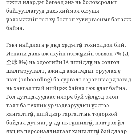
ижил илэрдэг бөгөөд энэ нь боловсролыг
байгууллагууд дахь хиймэл оюуны
үнэлэмжийн гол хүч болгон хувиргасныг баталж
байна.
Гэвч найдлага үр дүнд хүрдэггүй тохиолдол бий.
Испани дахь аж ахуйн нэгжүүдийн зөвхөн 7% (Д
全球 8%) нь одоогийн IA шийдлүүд нь сонгон
шалгаруулалт, ажилд ажилчдыг оруулах үе
шат (onboarding) ба сургалт зэрэг шаардлагад
нь хангалттай нийцэж байна гэж үздэг байна.
Гол дутагдлуудаас илэрч буй зүйлүүдэд олон
талт ба техник ур чадваруудын үнэлгээ
хангалтгүй, шийдвэр гаргалтын тодорхой
байдал дутмаг, үр дүн нь гүншихгүй, нэвтрэх үйл
явц нь персоналчилгааг хангалтгүй байдлаар