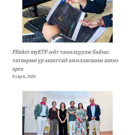
Flinket myETF-ийг танилцуулж байна:
татварын үр ашигтай ажиллагааны шинэ
арга
8 сар 6, 2026