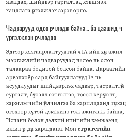
явагдах, шийдвэр гаргалтад хэвшмэл
хандлага үргэлжлэх зэрэг орно.
Чадварууд одоо өөрчлөгдөж байна… ба цаашид ч
үргэлжлэн өөрчлөгдөнө
Эдгээр хязгаарлалтуудтай ч IA-ийн хүн ажил
мэргэжлийн чадваруудад нөлөө нь олон
талаараа бодитой болсон байна. Дараагийн
арванхоёр сард байгууллагууд IA нь
асуудлуудыг шийдвэрлэх чадвар, тасралтгүй
сургалт, бүтээлч сэтгэлгээ, төсөл керүүлэлт,
хэрэглэгчийн үйлчилгээ ба харилцаанд түлхэц
өгөхөөр хүчтэй дэмжино гэж ажиглаж байна,
Испани болон дэлхий нийтийн хэмжээнд
ижил үр дүн харагдана. Мөн
стратегийн