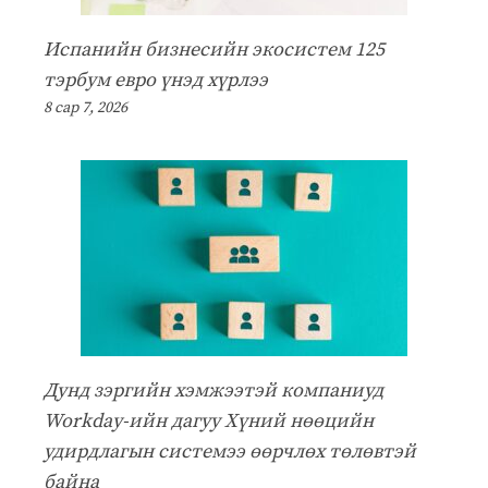
Испанийн бизнесийн экосистем 125
тэрбум евро үнэд хүрлээ
8 сар 7, 2026
Дунд зэргийн хэмжээтэй компаниуд
Workday-ийн дагуу Хүний нөөцийн
удирдлагын системээ өөрчлөх төлөвтэй
байна