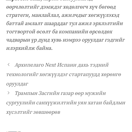
өөрчлөлтийг дэмждэг хөдөлгөгч хүч бөгөөд
стратеги, манлайлал, ажилчдыг хөгжүүлэхэд
баттай амлалт шаарддаг тул ажил эрхлэлтийн
тогтвортой өсөлт ба компанийн өрсөлдөх
чадварын үр дүнд хувь нэмрээ оруулдаг гэдгийг
илэрхийлж байна.
Архипелаго Next Испани дахь тэдний
технологийг хөгжүүлдэг стартапуудд хөрөнгө
оруулдаг
Трампын Засгийн газар өөр мужийн
сургуулийн санхүүжилтийн уян хатан байдлын
хүсэлтийг зөвшөөрөв