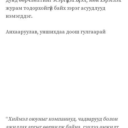
дунд өөрчлөлтийг эсэргүүцэх хүсэл, мөн хэрэглэх
журам тодорхойгүй байх зэрэг асуудлууд
нэмэгддэг.
Анхааруулав, уншихдаа доош гулгаарай
“
Хиймэл оюуныг компаниуд, чадварууд болон
ажиллах аргыг өөрчилж байна, гэхдээ амжилт