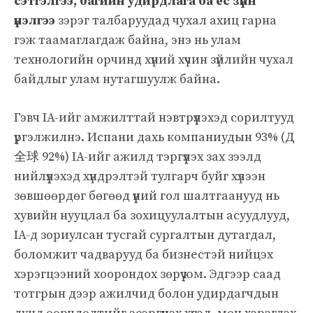
сэтгэлгээ, багийн удирдлага ба ёс зүйн
үнэлгээ
зэрэг талбаруудад чухал ахиц гарна
гэж таамаглагдаж байна, энэ нь улам
технологийн орчинд хүний хүчин зүйлийн чухал
байдлыг улам нутагшуулж байна.
Гэвч IA-ийг амжилттай нэвтрүүлэхэд сорилтууд
үргэлжилнэ. Испани дахь компаниудын 93% (Д
全球 92%) IA-ийг ажилд тэргүүлэх зах зээлд
нийлүүлэхэд хүндрэлтэй тулгарч буйг хүлээн
зөвшөөрдөг бөгөөд үүний гол шалтгаанууд нь
хувийн нууцлал ба зохицуулалтын асуудлууд,
IA-д зориулсан тусгай сургалтын дутагдал,
боломжит чадварууд ба бизнестэй нийцэх
хэрэгцээний хоорондох зөрүү юм. Эдгээр саад
тотгрын дээр ажилчид болон удирдагчдын