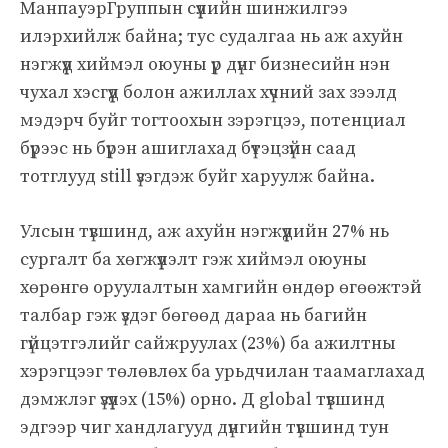
МанпауэрГруппын сүүлийн шинжилгээ
илэрхийлж байна; тус судалгаа нь аж ахуйн
нэгжүүд хиймэл оюуны үр дүнг бизнесийн нэн
чухал хэсгүүд болон ажиллах хүчний зах зээлд
мэдэрч буйг тогтоохын зэрэгцээ, потенциал
бүрээс нь бүрэн ашиглахад бүтэцзүйн саад
тотглууд still үзэгдэж буйг харуулж байна.
Улсын түвшинд, аж ахуйн нэгжүүдийн 27% нь
сургалт ба хөгжүүлэлт гэж хиймэл оюуны
хөрөнгө оруулалтын хамгийн өндөр өгөөжтэй
талбар гэж үздэг бөгөөд дараа нь багийн
гүйцэтгэлийг сайжруулах (23%) ба ажилтны
хэрэгцээг төлөвлөх ба урьдчилан таамаглахад
дэмжлэг үзүүлэх (15%) орно. Д global түвшинд
эдгээр чиг хандлагууд дүнгийн түвшинд тун