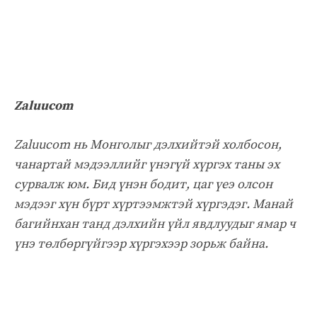
Zaluucom
Zaluucom нь Монголыг дэлхийтэй холбосон,
чанартай мэдээллийг үнэгүй хүргэх таны эх
сурвалж юм. Бид үнэн бодит, цаг үеэ олсон
мэдээг хүн бүрт хүртээмжтэй хүргэдэг. Манай
багийнхан танд дэлхийн үйл явдлуудыг ямар ч
үнэ төлбөргүйгээр хүргэхээр зорьж байна.