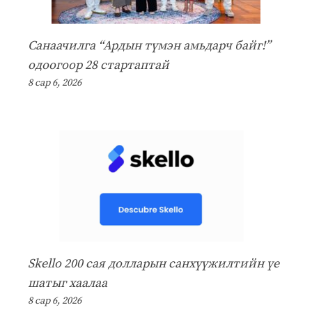
Санаачилга “Ардын түмэн амьдарч байг!”
одоогоор 28 стартаптай
8 сар 6, 2026
Skello 200 сая долларын санхүүжилтийн үе
шатыг хаалаа
8 сар 6, 2026