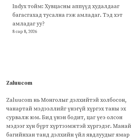
Indyx тойм: Хувцасны аппүүд худалдааг
багасгахад тусална гэж амладаг. Тэд хэт
амладаг уу?
8 сар 8, 2026
Zaluucom
Zaluucom нь Монголыг дэлхийтэй холбосон,
чанартай мэдээллийг үнэгүй хүргэх таны эх
сурвалж юм. Бид үнэн бодит, цаг үеэ олсон
мэдээг хүн бүрт хүртээмжтэй хүргэдэг. Манай
багийнхан танд дэлхийн үйл явдлуудыг ямар