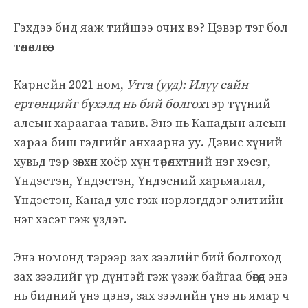
Гэхдээ бид яаж тийшээ очих вэ? Цэвэр тэг бол
төлөвлөгөө.
Карнейн 2021 ном,
Утга (ууд): Илүү сайн
ертөнцийг бүхэлд нь бий болгох
тэр түүний
алсын хараагаа тавив. Энэ нь Канадын алсын
хараа биш гэдгийг анхаарна уу. Дэвис хүний ​​
хувьд тэр зөвхөн хоёр хүн төрөлхтний нэг хэсэг,
Үндэстэн, Үндэстэн, Үндэсний харьяалал,
Үндэстэн, Канад улс гэж нэрлэгддэг элитийн
нэг хэсэг гэж үздэг.
Энэ номонд тэрээр зах зээлийг бий болгоход
зах зээлийг үр дүнтэй гэж үзэж байгаа бөгөөд энэ
нь бидний үнэ цэнэ, зах зээлийн үнэ нь ямар ч