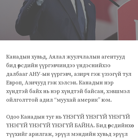
Канадын хувьд, Аялал жуулчлалын агентууд
бид өөрсдийн үүргэвчиндээ үндэснийхээ
далбааг АНУ-ын үүргэвч, азирч гэж үзээгүй тул
Европ, Азичууд гэж хэлсэн. Канадын нэр
хүндтэй байх нь нэр хүндтэй байсан, хэвшмэл
ойлголттой адил “муухай америк” юм.
Одоо Канадын туг нь ҮНЭГҮЙ ҮНЭГҮЙ ҮНЭГҮЙ
ҮНЭГҮЙ ҮНЭГҮЙ ҮНЭГҮЙ БАЙНА. Бид өөрсдийнхөө
түүхийг арилгаж, эрүүл мэндийн хувьд эрүүл