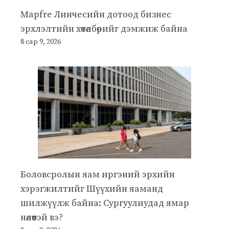
Mapfre Линчесийн дотоод бизнес
эрхлэлтийн хөтөлбөрийг дэмжиж байна
8 сар 9, 2026
Боловсролын яам иргэний эрхийн
хэрэгжилтийг Шүүхийн яаманд
шилжүүлж байна: Сургуулиудад ямар
нөлөөтэй вэ?