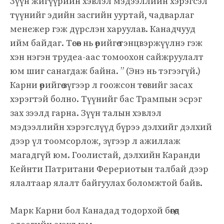
Зүүн жигүүрийн хэвлэл мэдээллийн хэрэгсэл
түүнийг эдийн засгийн ууртай, чадварлаг
менежер гэж дүрслэн харуулав. Канадчууд
ийм байдаг. Төсөв нь өөрийгөө тэнцвэржүүлнэ гэж
хэн нэгэн трудеа-аас томоохон сайжруулалт
юм шиг санагдаж байна. ” (Энэ нь тэгээгүй.)
Карни өөрийгөө зүгээр л гоожсон төсвийг засах
хэрэгтэй болно. Түүнийг бас Трампын эсрэг
зах зээлд гарна. Зүүн талын хэвлэл
мэдээллийн хэрэгслүүд бүрээ дэлхийг дэлхий
дээр үл тоомсорлож, зүгээр л ажиллаж
магадгүй юм. Гоолистай, дэлхийн Каранди
Кейнти Патритани Ферериотын талбай дээр
ялалтаар ялалт байгуулах боломжтой байв.
Марк Карни бол Канадад тодорхой бөгөөд