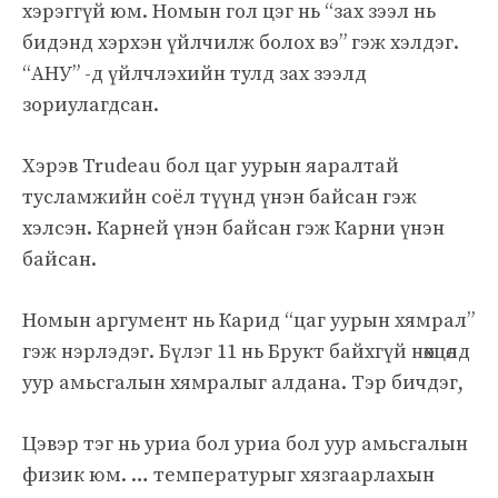
хэрэггүй юм. Номын гол цэг нь “зах зээл нь
бидэнд хэрхэн үйлчилж болох вэ” гэж хэлдэг.
“АНУ” -д үйлчлэхийн тулд зах зээлд
зориулагдсан.
Хэрэв Trudeau бол цаг уурын яаралтай
тусламжийн соёл түүнд үнэн байсан гэж
хэлсэн. Карней үнэн байсан гэж Карни үнэн
байсан.
Номын аргумент нь Карид “цаг уурын хямрал”
гэж нэрлэдэг. Бүлэг 11 нь Брукт байхгүй нөхцөлд
уур амьсгалын хямралыг алдана. Тэр бичдэг,
Цэвэр тэг нь уриа бол уриа бол уур амьсгалын
физик юм. … температурыг хязгаарлахын