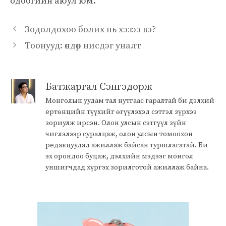
одоогийн аюул юм.
Зодолдохоо болих нь хэзээ вэ?
Тоонууд: өндөр нисдэг уналт
Батжаргал Сэнгэдорж
Монголын уудам тал нутгаас гаралтай би дэлхий
ертөнцийн түүхийг өгүүлэхэд сэтгэл зүрхээ
зориулж ирсэн. Олон улсын сэтгүүл зүйн
чиглэлээр суралцаж, олон улсын томоохон
редакцуудад ажиллаж байсан туршлагатай. Би
эх орондоо буцаж, дэлхийн мэдээг монгол
уншигчдад хүргэх зорилготой ажиллаж байна.