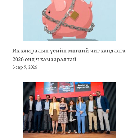
Их хямралын үеийн мөнгөний чиг хандлага
2026 онд ч хамааралтай
8 сар 9, 2026