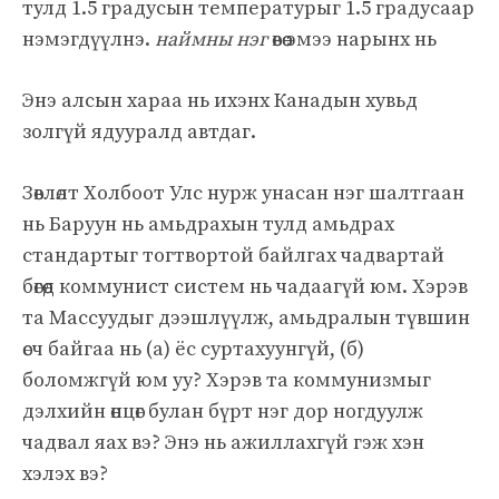
тулд 1.5 градусын температурыг 1.5 градусаар
нэмэгдүүлнэ.
наймны нэг
өвөө эмээ нарынх нь
Энэ алсын хараа нь ихэнх Канадын хувьд
золгүй ядууралд автдаг.
Зөвлөлт Холбоот Улс нурж унасан нэг шалтгаан
нь Баруун нь амьдрахын тулд амьдрах
стандартыг тогтвортой байлгах чадвартай
бөгөөд коммунист систем нь чадаагүй юм. Хэрэв
та Массуудыг дээшлүүлж, амьдралын түвшин
өсч байгаа нь (a) ёс суртахуунгүй, (б)
боломжгүй юм уу? Хэрэв та коммунизмыг
дэлхийн өнцөг булан бүрт нэг дор ногдуулж
чадвал яах вэ? Энэ нь ажиллахгүй гэж хэн
хэлэх вэ?