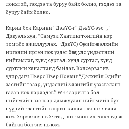
лонхтой, гэхдээ та буруу байх болно, гэхдээ та
буруу байх болно.
Карни бол Карини “ДэвҮС-г” ДэвҮС-ээс “,”
Дэвуэль хүн, “Самуэл Хантингтонгийн нэр
томъёо ажиллуулах. “ДэвҮС) Өөрийгөө дэлхийн
иргэний иргэн гэж үздэг бөгөөд улс үндэстний
нийгэмлэг, хүнд суртал, хүнд суртал, хүнд
суртлын хяналтанд байдаг. Консерватив
удирдагч Пьерс Пьер Поевиг “Дэлхийн Эдийн
засгийн газар, үндэсний Элзигийн үзэсгэлэнт
газар гэж нэрлэдэг.” WEF зорилго бол
нийгмийн зээлээр дамжуулан нийгмийн бүх
нүүрийг засгийн газрын хяналт хянах явдал
юм. Хэрэв энэ нь Хятад шиг маш их сонсогдож
байгаа бол энэ нь юм.