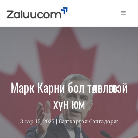
Skip
to
Menu
content
Марк Карни бол төлөвлөгөөтэй
хүн юм
3 сар 15, 2025
| Батжаргал Сэнгэдорж