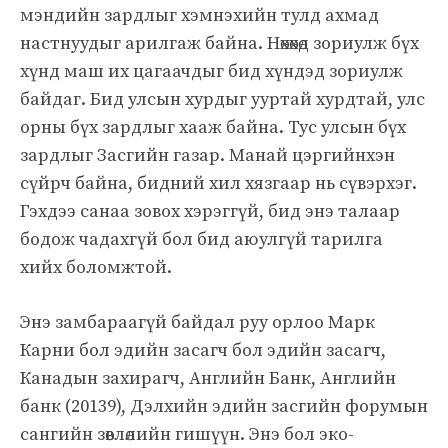
мэндийн зардлыг хэмнэхийн тулд ахмад
настнуудыг арилгаж байна. Нөхөхөд зориулж бүх
хүнд маш их цагаачдыг бид хүндэд зориулж
байдаг. Бид улсын хурдыг ууртай хурдтай, улс
орны бүх зардлыг хааж байна. Тус улсын бүх
зардлыг Засгийн газар. Манай цэргийнхэн
сүйрч байна, бидний хил хязгаар нь сүвэрхэг.
Гэхдээ санаа зовох хэрэггүй, бид энэ талаар
бодож чадахгүй бол бид аюулгүй тарилга
хийх боломжтой.
Энэ замбараагүй байдал руу орлоо Марк
Карни бол эдийн засагч бол эдийн засагч,
Канадын захирагч, Английн Банк, Английн
банк (20139), Дэлхийн эдийн засгийн форумын
сангийн зөвлөлийн гишүүн. Энэ бол эко-