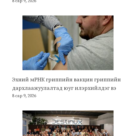
8 сар 9, 2026
Эхний мРНК гриппийн вакцин гриппийн
дархлаажуулалтад юуг илэрхийлдэг вэ
8 сар 9, 2026