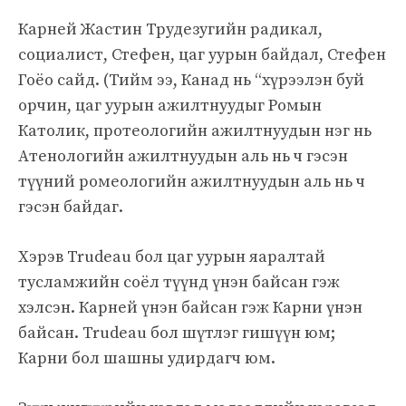
Карней Жастин Трудезугийн радикал,
социалист, Стефен, цаг уурын байдал, Стефен
Гоёо сайд. (Тийм ээ, Канад нь “хүрээлэн буй
орчин, цаг уурын ажилтнуудыг Ромын
Католик, протеологийн ажилтнуудын нэг нь
Атенологийн ажилтнуудын аль нь ч гэсэн
түүний ромеологийн ажилтнуудын аль нь ч
гэсэн байдаг.
Хэрэв Trudeau бол цаг уурын яаралтай
тусламжийн соёл түүнд үнэн байсан гэж
хэлсэн. Карней үнэн байсан гэж Карни үнэн
байсан. Trudeau бол шүтлэг гишүүн юм;
Карни бол шашны удирдагч юм.