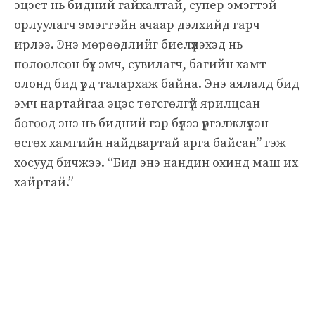
эцэст нь бидний гайхалтай, супер эмэгтэй
орлуулагч эмэгтэйн ачаар дэлхийд гарч
ирлээ. Энэ мөрөөдлийг биелүүлэхэд нь
нөлөөлсөн бүх эмч, сувилагч, багийн хамт
олонд бид үүрд талархаж байна. Энэ аялалд бид
эмч нартайгаа эцэс төгсгөлгүй ярилцсан
бөгөөд энэ нь бидний гэр бүлээ үргэлжлүүлэн
өсгөх хамгийн найдвартай арга байсан” гэж
хосууд бичжээ. “Бид энэ нандин охинд маш их
хайртай.”