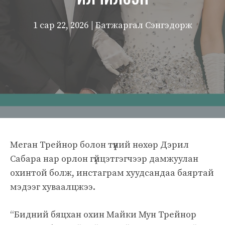
1 сар 22, 2026
| Батжаргал Сэнгэдорж
Меган Трейнор болон түүний нөхөр Дэрил
Сабара нар орлон гүйцэтгэгчээр дамжуулан
охинтой болж, инстаграм хуудсандаа баяртай
мэдээг хуваалцжээ.
“Бидний бяцхан охин Майки Мун Трейнор