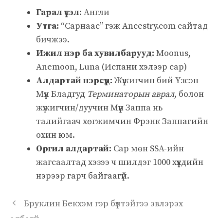
Гарал үүсэл:
Англи
Утга:
“Сарнаас” гэж Ancestry.com сайтад
бичжээ.
Ижил нэр ба хувилбарууд:
Moonus,
Anemoon, Luna (Испани хэлээр сар)
Алдартай нэрсүүд:
Жүжигчин бий
Үзсэн
Мүүн Бладгуд
Терминаторын аврал,
болон
жүжигчин/дуучин Мүүн Заппа нь
талийгаач хөгжимчин Фрэнк Заппагийн
охин юм.
Оргил алдартай:
Сар
мөн SSA-ийн
жагсаалтад хэзээ ч шилдэг 1000 хүүхдийн
нэрээр гарч байгаагүй.
Бруклин Бекхэм гэр бүлтэйгээ эвлэрэх