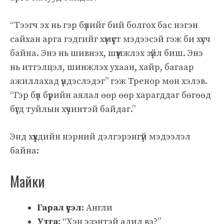
“Тээгч эх нь гэр бүлийг бий болгох бас нэгэн
сайхан арга гэдгийг хүмүүст мэдээсэй гэж би хүсч
байна. Энэ нь шивнэх, шүүмжлэх зүйл биш. Энэ
нь итгэлцэл, шинжлэх ухаан, хайр, багаар
ажиллахад үндэслэдэг” гэж Тренор мөн хэлэв.
“Гэр бүл бүрийн аялал өөр өөр харагддаг бөгөөд
бүгд туйлын хүчинтэй байдаг.”
Энд хүүхдийн нэрний дэлгэрэнгүй мэдээлэл
байна:
Майки
Гарал үүсэл:
Англи
Утга:
“Хэн эзэнтэй адил вэ?”