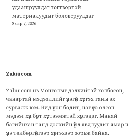
удаашруулдаг тогтвортой
материалуудыг боловсруулдаг
8 сар 7, 2026
Zaluucom
Zaluucom нь Монголыг дэлхийтэй холбосон,
чанартай мэдээллийг үнэгүй хүргэх таны эх
сурвалж юм. Бид үнэн бодит, цаг үеэ олсон
мэдээг хүн бүрт хүртээмжтэй хүргэдэг. Манай
багийнхан танд дэлхийн үйл явдлуудыг ямар ч
үнэ төлбөргүйгээр хүргэхээр зорьж байна.