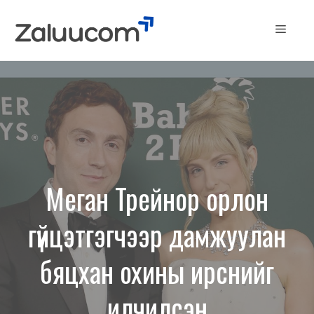
Skip
to
Menu
content
Меган Трейнор орлон
гүйцэтгэгчээр дамжуулан
бяцхан охины ирснийг
илчилсэн