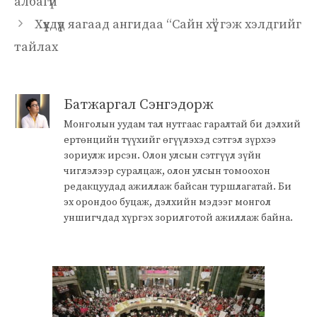
албагүй
Хүүхдүүд яагаад ангидаа “Сайн хүү” гэж хэлдгийг
тайлах
Батжаргал Сэнгэдорж
Монголын уудам тал нутгаас гаралтай би дэлхий
ертөнцийн түүхийг өгүүлэхэд сэтгэл зүрхээ
зориулж ирсэн. Олон улсын сэтгүүл зүйн
чиглэлээр суралцаж, олон улсын томоохон
редакцуудад ажиллаж байсан туршлагатай. Би
эх орондоо буцаж, дэлхийн мэдээг монгол
уншигчдад хүргэх зорилготой ажиллаж байна.