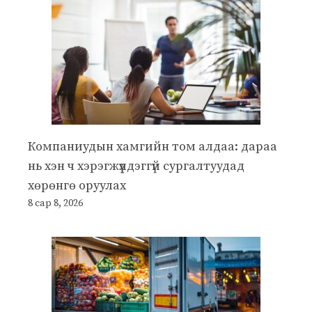
Компаниудын хамгийн том алдаа: дараа
нь хэн ч хэрэгжүүлдэггүй сургалтуудад
хөрөнгө оруулах
8 сар 8, 2026