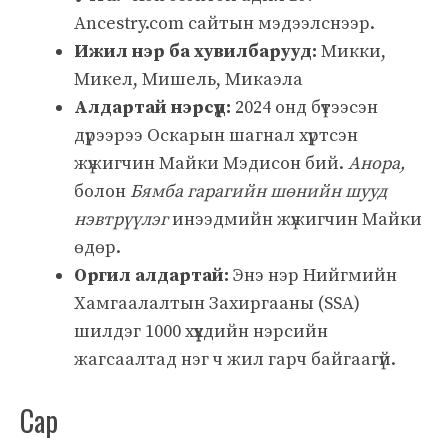
Ancestry.com сайтын мэдээлснээр.
Ижил нэр ба хувилбарууд:
Микки,
Микел, Мишель, Микаэла
Алдартай нэрсүүд:
2024 онд бүтээсэн
дүрээрээ Оскарын шагнал хүртсэн
жүжигчин Майки Мэдисон бий.
Анора,
болон
Бямба гарагийн шөнийн шууд
нэвтрүүлэг
инээдмийн жүжигчин Майки
өдөр.
Оргил алдартай:
Энэ нэр Нийгмийн
Хамгаалалтын Захиргааны (SSA)
шилдэг 1000 хүүхдийн нэрсийн
жагсаалтад нэг ч жил гарч байгаагүй.
Сар