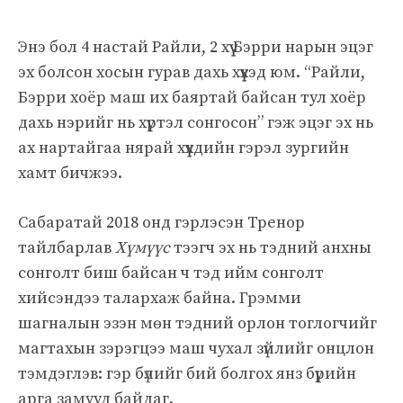
Энэ бол 4 настай Райли, 2 хүү Бэрри нарын эцэг
эх болсон хосын гурав дахь хүүхэд юм. “Райли,
Бэрри хоёр маш их баяртай байсан тул хоёр
дахь нэрийг нь хүртэл сонгосон” гэж эцэг эх нь
ах нартайгаа нярай хүүхдийн гэрэл зургийн
хамт бичжээ.
Сабаратай 2018 онд гэрлэсэн Тренор
тайлбарлав
Хүмүүс
тээгч эх нь тэдний анхны
сонголт биш байсан ч тэд ийм сонголт
хийсэндээ талархаж байна. Грэмми
шагналын эзэн мөн тэдний орлон тоглогчийг
магтахын зэрэгцээ маш чухал зүйлийг онцлон
тэмдэглэв: гэр бүлийг бий болгох янз бүрийн
арга замууд байдаг.