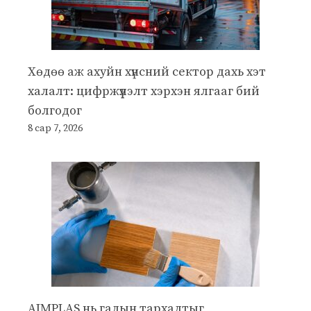
Хөдөө аж ахуйн хүнсний сектор дахь хэт
халалт: цифржүүлэлт хэрхэн ялгааг бий
болгодог
8 сар 7, 2026
AIMPLAS нь галын тархалтыг