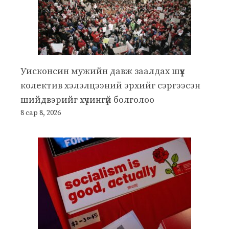
Уисконсин мужийн давж заалдах шүүх
колектив хэлэлцээний эрхийг сэргээсэн
шийдвэрийг хүчингүй болголоо
8 сар 8, 2026