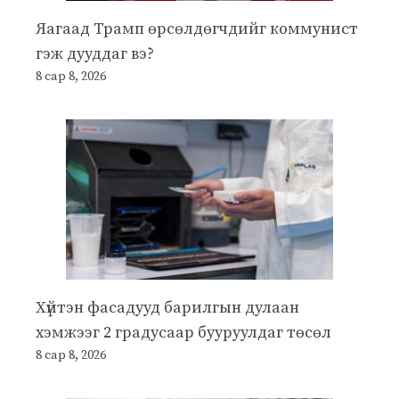
Яагаад Трамп өрсөлдөгчдийг коммунист
гэж дууддаг вэ?
8 сар 8, 2026
Хүйтэн фасадууд барилгын дулаан
хэмжээг 2 градусаар бууруулдаг төсөл
8 сар 8, 2026