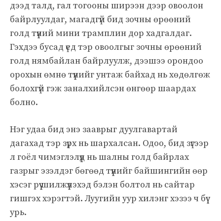
дээд талд, гал тогооны ширээн дээр овоолон
байрлуулдаг, магадгүй бид зочны өрөөний
голд түүний мини трамплин дор хадгалдаг.
Гэхдээ бусад үед тэр овоолгыг зочны өрөөний
голд нямбайлан байрлуулж, дээшээ орондоо
орохын өмнө түүнийг унтаж байхад нь хөдөлгөж
болохгүй гэж заналхийлсэн өнгөөр ​​шаардах
болно.
Нэг удаа бид энэ зааврыг дуулгавартай
дагахад тэр зүрх нь шархалсан. Одоо, бид зүгээр
л гоёл чимэглэлүүд нь шалны голд байрлах
газрыг эзэлдэг бөгөөд түүнийг байшингийн өөр
хэсэг рүү шилжүүлэхэд бэлэн болтол нь сайтар
гишгэх хэрэгтэй. Луугийн уур хилэнг хэзээ ч бүү
урь.