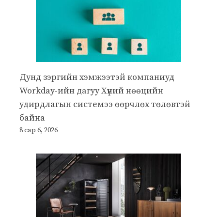
Дунд зэргийн хэмжээтэй компаниуд
Workday-ийн дагуу Хүний нөөцийн
удирдлагын системээ өөрчлөх төлөвтэй
байна
8 сар 6, 2026