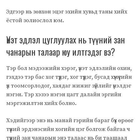
Эдгээр нь зөвхөн эцэг эхийн хувьд таны хийх
ёстой золиослол юм.
Үнэт эдлэл цуглуулах нь түүний зан
чанарын талаар юу илтгэдэг вэ?
Тэр бол мэдээжийн хэрэг, үнэт эдлэлийн охин,
гэхдээ тэр бас хог түүдэг, хог түүдэг, бусад хүмүүсийн
үл тоомсорлодог, хаядаг жижиг зүйлийг үнэлдэг
нэгэн. Тэр хэзээ нэгэн цагт далайн эргийн
мэргэжилтэн хийх болно.
Хэдийгээр энэ нь манай гэрийн бараг бүх өрөөг
түүний эрдэнэсийн хогийн цэг болгож байгаа ч
түүний зан чанарын энэ талаас нь би таашаал