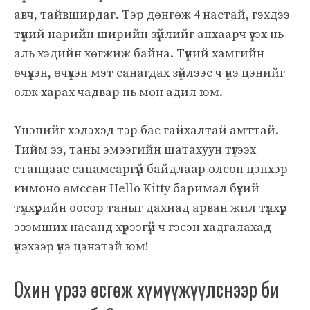
авч, тайвширдаг. Тэр дөнгөж 4 настай, гэхдээ
түүний нарийн ширийн зүйлийг анхаарч үзэх нь
аль хэдийн хөгжиж байна. Түүний хамгийн
өчүүхэн, өчүүхэн мэт санагдах зүйлээс ч үнэ цэнийг
олж харах чадвар нь мөн адил юм.
Үнэнийг хэлэхэд тэр бас гайхалтай амттай.
Тийм ээ, таны эмээгийн шатахуун түгээх
станцаас санамсаргүй байдлаар олсон цэнхэр
кимоно өмссөн Hello Kitty баримал бүхий
түлхүүрийн оосор таныг дахиад арван жил түлхүүр
эзэмших насанд хүрээгүй ч гэсэн хадгалахад
үнэхээр үнэ цэнэтэй юм!
Охин үрээ өсгөж хүмүүжүүлснээр би