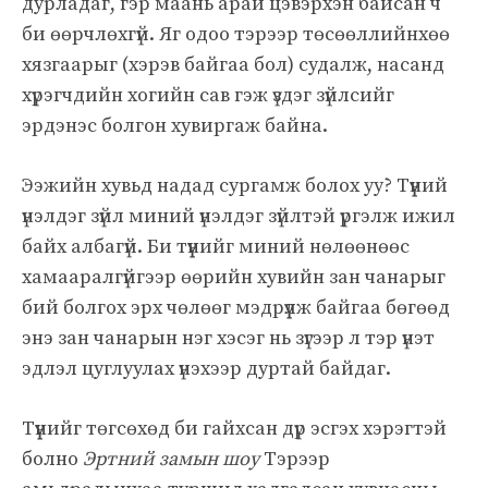
дурладаг, гэр маань арай цэвэрхэн байсан ч
би өөрчлөхгүй. Яг одоо тэрээр төсөөллийнхөө
хязгаарыг (хэрэв байгаа бол) судалж, насанд
хүрэгчдийн хогийн сав гэж үздэг зүйлсийг
эрдэнэс болгон хувиргаж байна.
Ээжийн хувьд надад сургамж болох уу? Түүний
үнэлдэг зүйл миний үнэлдэг зүйлтэй үргэлж ижил
байх албагүй. Би түүнийг миний нөлөөнөөс
хамааралгүйгээр өөрийн хувийн зан чанарыг
бий болгох эрх чөлөөг мэдрүүлж байгаа бөгөөд
энэ зан чанарын нэг хэсэг нь зүгээр л тэр үнэт
эдлэл цуглуулах үнэхээр дуртай байдаг.
Түүнийг төгсөхөд би гайхсан дүр эсгэх хэрэгтэй
болно
Эртний замын шоу
Тэрээр