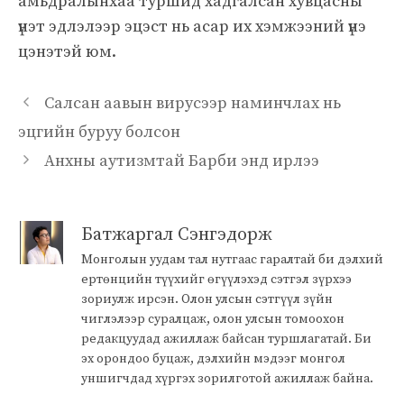
амьдралынхаа туршид хадгалсан хувцасны
үнэт эдлэлээр эцэст нь асар их хэмжээний үнэ
цэнэтэй юм.
Салсан аавын вирусээр наминчлах нь
эцгийн буруу болсон
Анхны аутизмтай Барби энд ирлээ
Батжаргал Сэнгэдорж
Монголын уудам тал нутгаас гаралтай би дэлхий
ертөнцийн түүхийг өгүүлэхэд сэтгэл зүрхээ
зориулж ирсэн. Олон улсын сэтгүүл зүйн
чиглэлээр суралцаж, олон улсын томоохон
редакцуудад ажиллаж байсан туршлагатай. Би
эх орондоо буцаж, дэлхийн мэдээг монгол
уншигчдад хүргэх зорилготой ажиллаж байна.