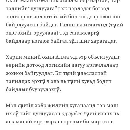
Охин маань гоёл чимэглэлээ өөр нэртэй; Тэр
тэднийг “цуглуулга” гэж нэрлэдэг бөгөөд
тэдгээр нь чөлөөтэй зай болгон дээр овоолон
байрлуулсан байдаг. Гадны ажиглагчид (түүний
эцэг эхийг оруулаад) тэд санамсаргүй
байдлаар нэгдэж байгаа зүйл шиг харагддаг.
Харин миний охин Алма эдгээр объектуудыг
өөрийн дотоод логикийн дагуу аргачлалаар
зохион байгуулдаг. Би түүний үндэслэлтэй
танилцах эрхгүй ч энэ нь түүний хувьд бодит
байдлыг бууруулахгүй.
Мөн сүүлийн хоёр жилийн хугацаанд тэр маш
их зүйлийг цуглуулсан
эд зүйлс
Үүний ихэнх нь
анх манай гэрт хэрхэн орсныг би мартсан.