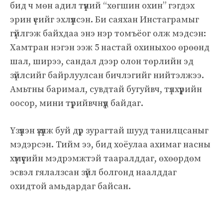
бид ч мөн адил түүний “хөгшин охин” гэгдэх
эрин үеийг эхлүүлсэн. Би саяхан Инстаграмыг
гүйлгэж байхдаа энэ нэр томъёог олж мэдсэн:
Хамтран нэгэн ээж 5 настай охиныхоо өрөөнд
шал, ширээ, сандал дээр олон төрлийн эд
зүйлсийг байрлуулсан бичлэгийг нийтэлжээ.
Амьтны баримал, сувдтай бугуйвч, түлхүүрийн
оосор, мини түрийвчнүүд байдаг.
Үзүүлэн үзүүлж буй дүр зурагтай шууд танилцсаныг
мэдэрсэн. Тийм ээ, бид хоёулаа ахимаг насны
хүмүүсийн мэдрэмжтэй тааралддаг, өхөөрдөм
эсвэл гялалзсан зүйл болгонд наалддаг
охидтой амьдардаг байсан.