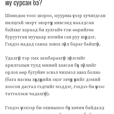
юу сурсан бэ?
Шөнөдөө тоос шороо, муурны үсээр хучигдсан
нялцгай эвэрт эвэртүүд хивсэнд наалдсан
байхыг хараад би хулгайч гэж өөрийгөө
буруутган нууцаар хогийн сав руу шүүрдэг.
Гэхдээ надад санаа зовох зүйл бараг байхгүй.
Удалгүй тэр эмх замбараагүй зүйлсийг
арилгахын тулд миний хаясан бүх зүйлийг
орлох өөр бугуйвч эсвэл чихмэл авах болно
(бага насны хүүхдүүдийн эцэг эхчүүд үүнийг дэмий
хоосон дасгал гэдгийг мэддэг, гэхдээ би үүнээс
татгалзаж чадахгүй).
Гэхдээ үнэхээр би охиныхоо бүх хачин байдалд