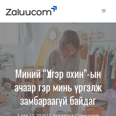
Skip
to
Menu
content
Миний “Үлгэр охин”-ын
ачаар гэр минь үргэлж
замбараагүй байдаг
1 сар 13, 2026
| Батжаргал Сэнгэдорж