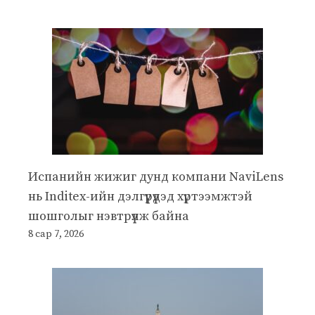
Испанийн жижиг дунд компани NaviLens
нь Inditex-ийн дэлгүүрүүдэд хүртээмжтэй
шошголыг нэвтрүүлж байна
8 сар 7, 2026