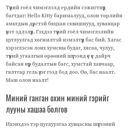
Түүний гоёл чимэглэлд ердийн сэжигтнүүд
багтдаг: Hello Kitty барималууд, олон төрлийн
амьтдын дүрстэй бяцхан сквишнууд, хуванцар
үнэт эдлэлүүд. Гэхдээ түүний гоёл чимэглэлийн
цуглуулгад хөгжилтэй нэмэлтүүд бас бий. Хагас
хэрэглэсэн лонх хумсны будаг, хясаа, чулуу,
түүний угаалгын өрөөний шүүгээнд үе үе дайрч
байсан нүүр будалтын багс, хумстай хавчаар,
гялтгар гель үзэг гээд бод доо. Өө, бас наалт.
Маш олон наалт!
Миний ганган охин миний гэрийг
лууны хашаа болгов
Ихэнхдээ тэр цуглуулгаа хувцасны шүүгээний