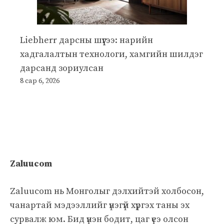
Liebherr дарсны шүүгээ: нарийн
хадгалалтын технологи, хамгийн шилдэг
дарсанд зориулсан
8 сар 6, 2026
Zaluucom
Zaluucom нь Монголыг дэлхийтэй холбосон,
чанартай мэдээллийг үнэгүй хүргэх таны эх
сурвалж юм. Бид үнэн бодит, цаг үеэ олсон