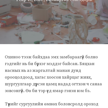
Охиноо тээж байхдаа эмх замбараагүй болно
гэдгийг нь би бүрхэг мэддэг байсан. Бяцхан
насных нь аз жаргалтай манан дунд
орооцолдоод, хагас хоосон хайрцаг живх,
шургуулгаар дүүрсэн цамц надад огтхон ч санаа
зовсонгүй. Өө би тэр үед ямар гэнэн юм бэ.
Түүнийг сургуулийн өмнөх боловсролд ороход