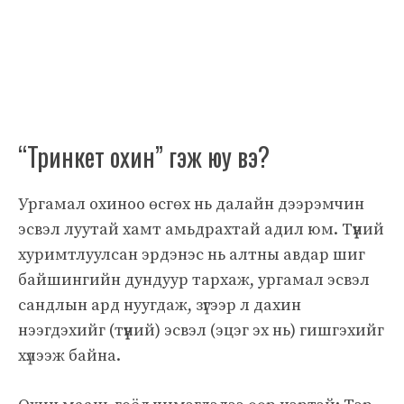
“Тринкет охин” гэж юу вэ?
Ургамал охиноо өсгөх нь далайн дээрэмчин
эсвэл луутай хамт амьдрахтай адил юм. Түүний
хуримтлуулсан эрдэнэс нь алтны авдар шиг
байшингийн дундуур тархаж, ургамал эсвэл
сандлын ард нуугдаж, зүгээр л дахин
нээгдэхийг (түүний) эсвэл (эцэг эх нь) гишгэхийг
хүлээж байна.