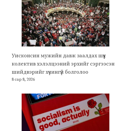
Уисконсин мужийн давж заалдах шүүх
колектив хэлэлцээний эрхийг сэргээсэн
шийдвэрийг хүчингүй болголоо
8 сар 8, 2026