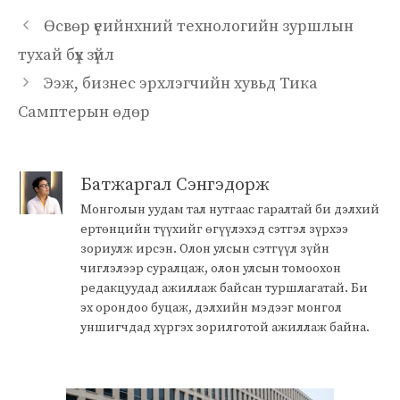
Өсвөр үеийнхний технологийн зуршлын
тухай бүх зүйл
Ээж, бизнес эрхлэгчийн хувьд Тика
Самптерын өдөр
Батжаргал Сэнгэдорж
Монголын уудам тал нутгаас гаралтай би дэлхий
ертөнцийн түүхийг өгүүлэхэд сэтгэл зүрхээ
зориулж ирсэн. Олон улсын сэтгүүл зүйн
чиглэлээр суралцаж, олон улсын томоохон
редакцуудад ажиллаж байсан туршлагатай. Би
эх орондоо буцаж, дэлхийн мэдээг монгол
уншигчдад хүргэх зорилготой ажиллаж байна.