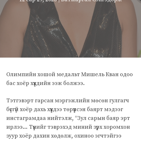
Олимпийн хошой медальт Мишель Кван одоо
бас хоёр хүүхдийн ээж болжээ.
Тэтгэвэрт гарсан мэргэжлийн мөсөн гулгагч
бүсгүй хоёр дахь хүүхдээ төрүүлсэн баярт мэдээг
инстаграмдаа нийтэлж, “Зул сарын баяр эрт
ирлээ… Түүнийг тэврэхэд миний зүрх хоромхон
зуур хоёр дахин хөдөлж, охиноо эгчтэйгээ