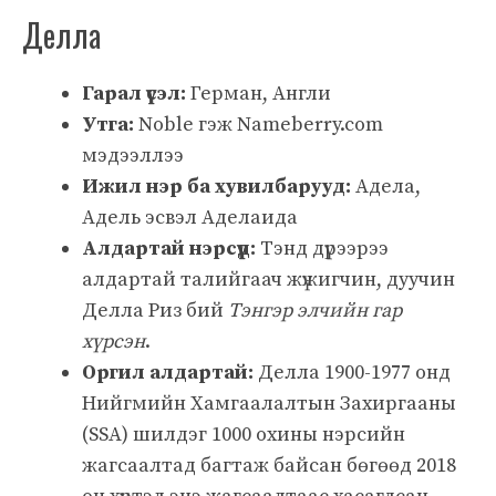
Делла
Гарал үүсэл:
Герман, Англи
Утга:
Noble гэж Nameberry.com
мэдээллээ
Ижил нэр ба хувилбарууд:
Адела,
Адель эсвэл Аделаида
Алдартай нэрсүүд:
Тэнд дүрээрээ
алдартай талийгаач жүжигчин, дуучин
Делла Риз бий
Тэнгэр элчийн гар
хүрсэн
.
Оргил алдартай:
Делла 1900-1977 онд
Нийгмийн Хамгаалалтын Захиргааны
(SSA) шилдэг 1000 охины нэрсийн
жагсаалтад багтаж байсан бөгөөд 2018