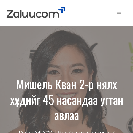
Skip
to
Menu
content
Мишель Кван 2-р нялх
хүүхдийг 45 насандаа угтан
авлаа
12 сар 29, 2025
| Батжаргал Сэнгэдорж