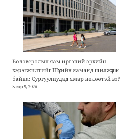
Боловсролын яам иргэний эрхийн
хэрэгжилтийг Шүүхийн яаманд шилжүүлж
байна: Сургуулиудад ямар нөлөөтэй вэ?
8 сар 9, 2026