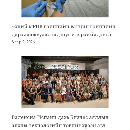
Эхний мРНК гриппийн вакцин гриппийн
дархлаажуулалтад юуг илэрхийлдэг вэ
8 сар 9, 2026
Валенсиа Испани дахь Бизнес аяллын
анхны технологийн төвийг хүлээн авч