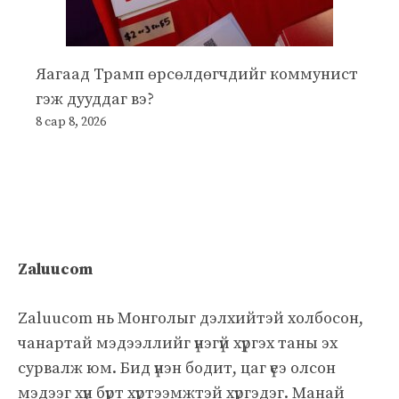
Яагаад Трамп өрсөлдөгчдийг коммунист
гэж дууддаг вэ?
8 сар 8, 2026
Zaluucom
Zaluucom нь Монголыг дэлхийтэй холбосон,
чанартай мэдээллийг үнэгүй хүргэх таны эх
сурвалж юм. Бид үнэн бодит, цаг үеэ олсон
мэдээг хүн бүрт хүртээмжтэй хүргэдэг. Манай