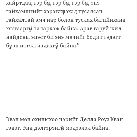
хайртдаа, гэр бүл, гэр бүл, гэр бүл, энэ
гайхамшгийг хэрэгжүүлэхэд тусалсан
гайхалтай эмч нар болон туслах багийнханд
хязгааргүй талархаж байна. Арав гаруй жил
найдсны эцэст би энэ мөчийг бодит гэдэгт
бүрэн итгэж чадахгүй байна.”
Кван мөн охиныхоо нэрийг Делла Роуз Кван
гэдэг. Энд дэлгэрэнгүй мэдээлэл байна.