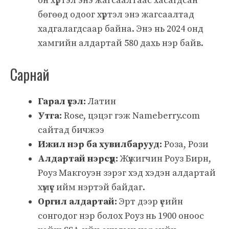
он хүртэл энэ жагсаалтаас хасагдсан
бөгөөд одоог хүртэл энэ жагсаалтад
хадгалагдсаар байна. Энэ нь 2024 онд
хамгийн алдартай 580 дахь нэр байв.
Сарнай
Гарал үүсэл:
Латин
Утга:
Rose, цэцэг гэж Nameberry.com
сайтад бичжээ
Ижил нэр ба хувилбарууд:
Роза, Рози
Алдартай нэрсүүд:
Жүжигчин Роуз Бирн,
Роуз Макгоуэн зэрэг хэд хэдэн алдартай
хүмүүс ийм нэртэй байдаг.
Оргил алдартай:
Эрт дээр үеийн
сонгодог нэр болох Роуз нь 1900 оноос