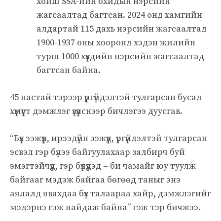
хойш SSA-ийн охидын нэрсийн
жагсаалтад багтсан. 2024 онд хамгийн
алдартай 115 дахь нэрсийн жагсаалтад
1900-1937 оны хооронд хэдэн жилийн
турш 1000 хүүхдийн нэрсийн жагсаалтад
багтсан байна.
45 настай тэрээр үргүйдэлтэй тулгарсан бусад
хүмүүст дэмжлэг үзүүлснээр бичлэгээ дуусгав.
“Бүх ээжүүд, ирээдүйн ээжүүд, үргүйдэлтэй тулгарсан
эсвэл гэр бүлээ байгуулахаар залбирч буй
эмэгтэйчүүд, гэр бүлүүдэд – би чамайг юу туулж
байгааг мэдэж байгаа бөгөөд таныг энэ
аялалд явахдаа бүх талаараа хайр, дэмжлэгийг
мэдэрнэ гэж найдаж байна” гэж тэр бичжээ.