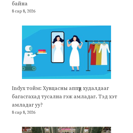
байна
8 сар 8, 2026
Indyx тойм: Хувцасны аппүүд худалдааг
багасгахад тусална гэж амладаг. Тэд хэт
амладаг уу?
8 сар 8, 2026