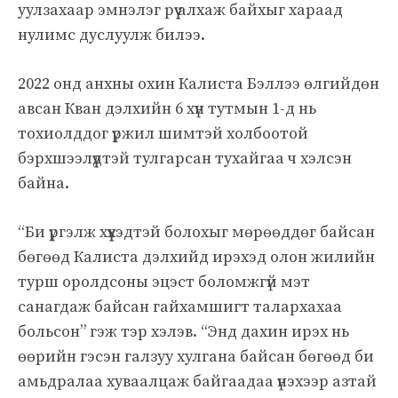
уулзахаар эмнэлэг рүү алхаж байхыг хараад
нулимс дуслуулж билээ.
2022 онд анхны охин Калиста Бэллээ өлгийдөн
авсан Кван дэлхийн 6 хүн тутмын 1-д нь
тохиолддог үржил шимтэй холбоотой
бэрхшээлүүдтэй тулгарсан тухайгаа ч хэлсэн
байна.
“Би үргэлж хүүхэдтэй болохыг мөрөөддөг байсан
бөгөөд Калиста дэлхийд ирэхэд олон жилийн
турш оролдсоны эцэст боломжгүй мэт
санагдаж байсан гайхамшигт талархахаа
больсон” гэж тэр хэлэв. “Энд дахин ирэх нь
өөрийн гэсэн галзуу хулгана байсан бөгөөд би
амьдралаа хуваалцаж байгаадаа үнэхээр азтай