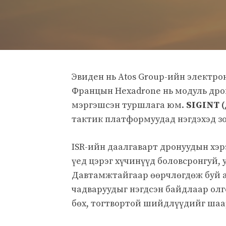
Эвиден нь Atos Group-ийн электро
Францын Hexadrone нь модуль дро
мэргэшсэн туршлага юм.
SIGINT (
тактик платформуудад нэгдэхэд з
ISR-ийн даалгаварт дронуудын хэр
үед цэрэг хүчинүүд боловсронгуй,
Давтамжтайгаар өөрчлөгдөж буй 
чадваруудыг нэгдсэн байдлаар олг
бөх, тогтвортой шийдлүүдийг шаа