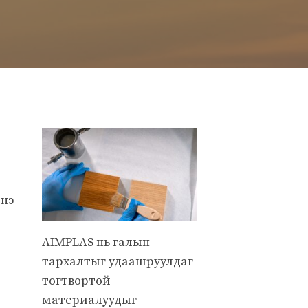
энэ
AIMPLAS нь галын
тархалтыг удаашруулдаг
тогтвортой
материалуудыг