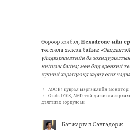
Өөрөөр хэлбэл,
Hexadrone-ийн ерө
төгсгөлд хэлсэн байна:
«Эвидентэй
үйлдвэржилтийн ба зохицуулалтын 
нийцэж байна; мөн бид ерөнхий тех
хүчний хэрэгцээнд хариу өгөх чадв
AOC E4 цуврал мэргэжлийн монитор:
Giada D108, AMD-тэй дижитал зарлал
дэлгэцэд зориулсан
Батжаргал Сэнгэдорж