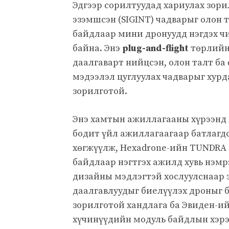
Эдгээр сорилтуудад хариулах зори
эзэмшсэн (SIGINT) чадварыг олон 
байдлаар мини дронуудд нэгдэх ч
байна. Энэ
plug-and-flight
төрлийн 
даалгаварт нийцсэн, олон талт ба
мэдээлэл цуглуулах чадварыг хурда
зорилготой.
Энэ хамтын ажиллагааны хүрээнд 
бодит үйл ажиллагаагаар батлагд
хөгжүүлж, Hexadrone-ийн TUNDRA
байдлаар нэгтгэх ажилд хувь нэмр
дизайны мэдлэгтэй хослуулснаар э
даалгавлуудыг биелүүлэх дроныг б
зорилготой хандлага ба Эвиден-и
хүчинүүдийн модуль байдлын хэрэг