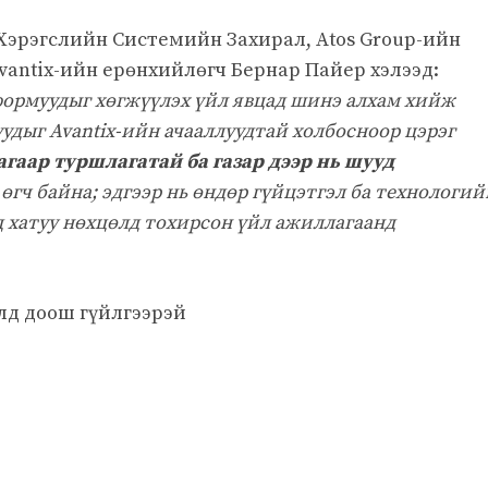
эрэгслийн Системийн Захирал, Atos Group-ийн
ntix-ийн ерөнхийлөгч Бернар Пайер хэлээд:
ормуудыг хөгжүүлэх үйл явцад шинэ алхам хийж
удыг Avantix-ийн ачааллуудтай холбосноор цэрэг
гаар туршлагатай ба газар дээр нь шууд
гч байна; эдгээр нь өндөр гүйцэтгэл ба технологий
д хатуу нөхцөлд тохирсон үйл ажиллагаанд
лд доош гүйлгээрэй