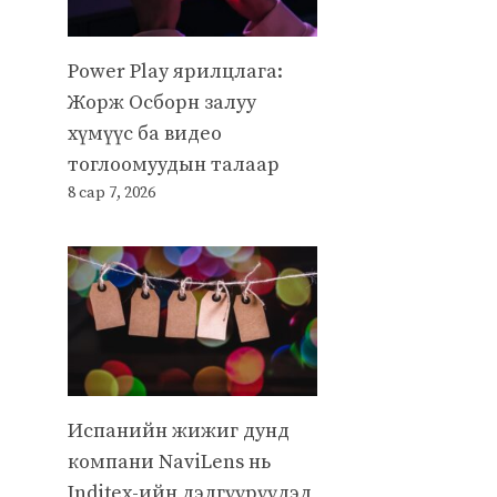
Power Play ярилцлага:
Жорж Осборн залуу
хүмүүс ба видео
тоглоомуудын талаар
8 сар 7, 2026
Испанийн жижиг дунд
компани NaviLens нь
Inditex-ийн дэлгүүрүүдэд