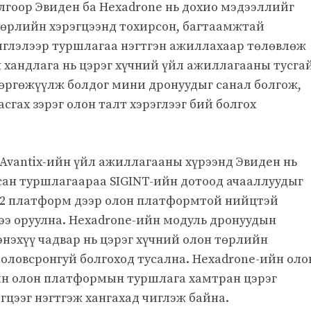
лгоор Эвиден ба Hexadrone нь дохио мэдээллийг
төрлийн хэрэгцээнд тохирсон, багтаамжтай
иглэлээр туршлагаа нэгтгэн ажиллахаар төлөвлөж
хандлага нь цэрэг хүчний үйл ажиллагааны тусга
 өргөжүүлж болдог мини дронуудыг санал болгож,
сгах зэрэг олон талт хэрэглээг бий болгох
Avantix-ийн үйл ажиллагааны хүрээнд Эвиден нь
сан туршлагаараа SIGINT-ийн дотоод ачааллуудыг
 2 платформ дээр олон платформтой нийцтэй
ээ оруулна. Hexadrone-ийн модуль дронуудын
нэхүү чадвар нь цэрэг хүчний олон төрлийн
оловсронгуй болгоход тусална. Hexadrone-ийн оло
йн олон платформын туршлага хамтран цэрэг
цээг нэгтгэж хангахад чиглэж байна.