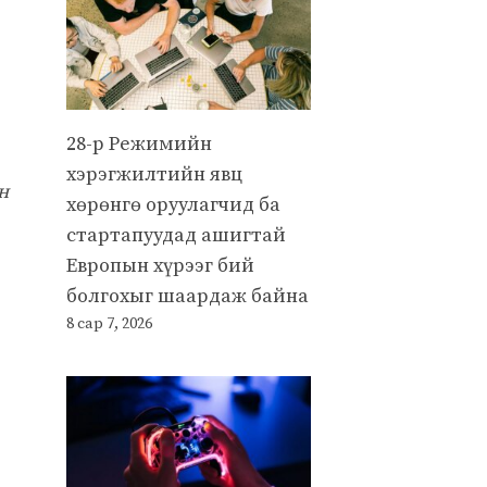
28-р Режимийн
хэрэгжилтийн явц
н
хөрөнгө оруулагчид ба
стартапуудад ашигтай
Европын хүрээг бий
болгохыг шаардаж байна
8 сар 7, 2026