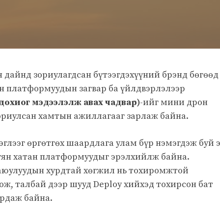
н дайнд зориулагдсан бүтээгдэхүүний брэнд бөгөөд
н платформуудын загвар ба үйлдвэрлэлээр
дохиог мэдээлэлж авах чадвар)
-ийг мини дрон
ориулсан хамтын ажиллагааг зарлаж байна.
эглээг өргөтгөх шаардлага улам бүр нэмэгдэж буй 
 уян хатан платформуудыг эрэлхийлж байна.
аюулуудын хурдтай хөгжил нь тохиромжтой
ож, талбай дээр шууд Deploy хийхэд тохирсон бат
рдаж байна.