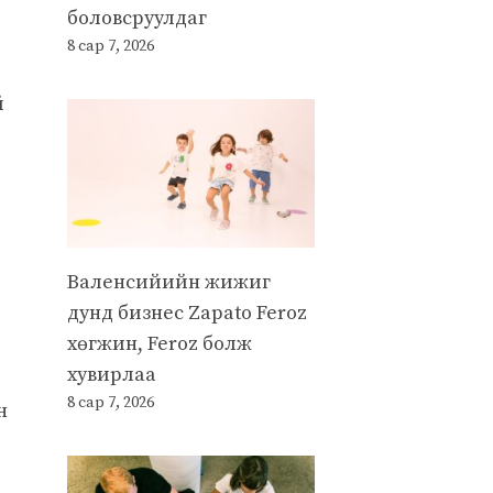
боловсруулдаг
8 сар 7, 2026
й
Валенсийийн жижиг
дунд бизнес Zapato Feroz
хөгжин, Feroz болж
хувирлаа
8 сар 7, 2026
н