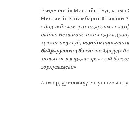
Эвидендийн Миссийн Нууцлалын Х
Миссиийн Хатамбарит Компани Ava
«Биднийг хамтрах нь дронын платф
байна. Hexadrone-ийн модуль дрону
хүчинд аюулгүй,
өөрийн ажиллагаа
байрлуулахад бэлэн
шийдлүүдийг ө
хяналтыг шаарддаг эрэлттэй бөгөө
зориулагдсан»
Анхаар, үргэлжлүүлэн уншихын ту