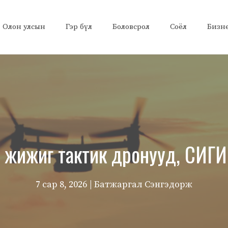
Олон улсын
Гэр бүл
Боловсрол
Соёл
Бизн
 жижиг тактик дронууд, СИГИ
7 сар 8, 2026
| Батжаргал Сэнгэдорж