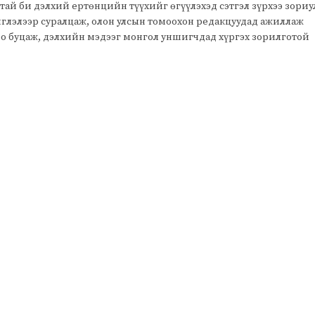
тай би дэлхий ертөнцийн түүхийг өгүүлэхэд сэтгэл зүрхээ зори
чиглэлээр суралцаж, олон улсын томоохон редакцуудад ажиллаж
оо буцаж, дэлхийн мэдээг монгол уншигчдад хүргэх зорилготой