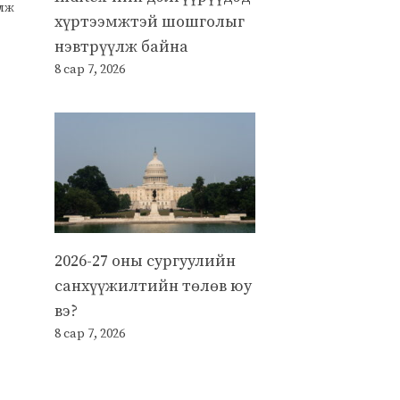
улж
хүртээмжтэй шошголыг
нэвтрүүлж байна
8 сар 7, 2026
2026-27 оны сургуулийн
санхүүжилтийн төлөв юу
вэ?
8 сар 7, 2026