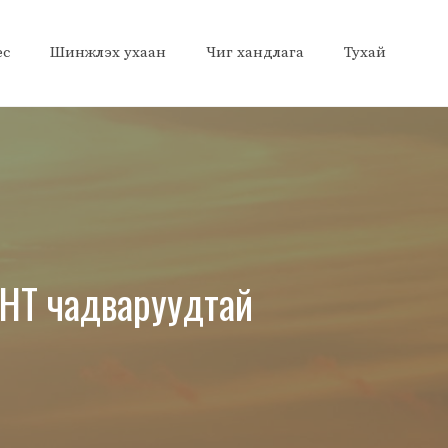
ес
Шинжлэх ухаан
Чиг хандлага
Тухай
НТ чадваруудтай