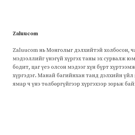
Zaluucom
Zaluucom нь Монголыг дэлхийтэй холбосон, 
мэдээллийг үнэгүй хүргэх таны эх сурвалж юм
бодит, цаг үеэ олсон мэдээг хүн бүрт хүртээм
хүргэдэг. Манай багийнхан танд дэлхийн үйл
ямар ч үнэ төлбөргүйгээр хүргэхээр зорьж бай