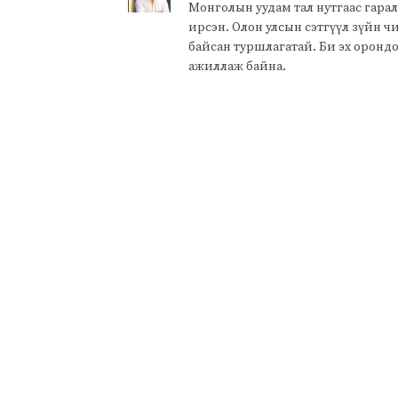
Монголын уудам тал нутгаас гарал
ирсэн. Олон улсын сэтгүүл зүйн 
байсан туршлагатай. Би эх оронд
ажиллаж байна.