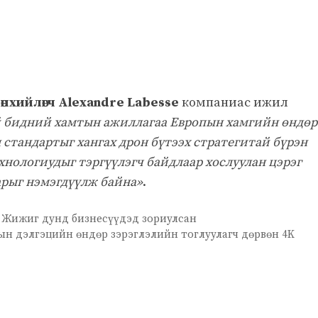
нхийлөгч Alexandre Labesse
компаниас ижил
 бидний хамтын ажиллагаа Европын хамгийн өндөр
стандартыг хангах дрон бүтээх стратегитай бүрэн
нологиудыг тэргүүлэгч байдлаар хослуулан цэрэг
арыг нэмэгдүүлж байна»
.
 Жижиг дунд бизнесүүдэд зориулсан
ын дэлгэцийн өндөр зэрэглэлийн тоглуулагч дөрвөн 4K