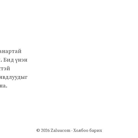
чанартай
. Бид үнэн
жтэй
 явдлуудыг
на.
© 2026 Zaluucom -
Холбоо барих