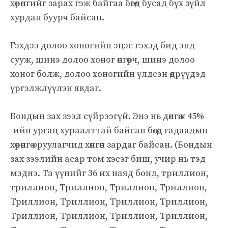
хөрөнгийг зарах гэж байгаа бөгөөд бусад бүх зүйл
хурдан буурч байсан.
Гэхдээ долоо хоногийн эцэс гэхэд бид энд
сууж, шинэ долоо хоног өнгөрч, шинэ долоо
хоног болж, долоо хоногийн үлдсэн өдрүүдэд
үргэлжлүүлэн явдаг.
Бондын зах зээл сүйрээгүй. Энэ нь дөнгөж 45%
-ийн ургац хураалттай байсан бөгөөд гадаадын
хөрөнгө оруулагчид хөнгөн зардаг байсан. (Бондын
зах зээлийн асар том хэсэг биш, учир нь тэд
мэднэ. Та үүнийг 36 их наяд бонд, триллион,
триллион, Триллион, Триллион, Триллион,
Триллион, Триллион, Триллион, Триллион,
Триллион, Триллион, Триллион, Триллион,