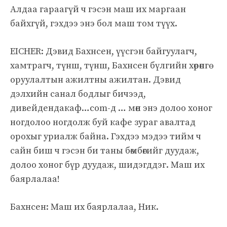
Алдаа гараагүй ч гэсэн маш их маргаан
байхгүй, гэхдээ энэ бол маш том түүх.
EICHER: Дэвид Бахнсен, үүсгэн байгуулагч,
хамтрагч, түнш, түнш, Бахнсен бүлгийн хөрөнгө
оруулалтын ажилтны ажилтан. Дэвид
дэлхийн санал бодлыг бичээд,
дивейдендакаф…com-д … мөн энэ долоо хоног
ногдолоо ногдолж буй кафе зураг авалтад
орохыг уриалж байна. Гэхдээ мэдээ тийм ч
сайн биш ч гэсэн би таны бөмбөгийг дуудаж,
долоо хоног бүр дуудаж, шидэгддэг. Маш их
баярлалаа!
Бахнсен: Маш их баярлалаа, Ник.