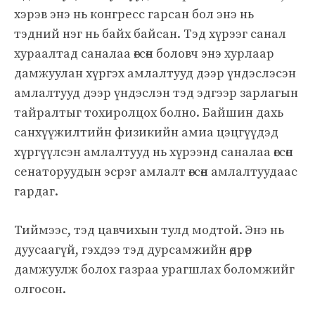
хэрэв энэ нь конгресс гарсан бол энэ нь
тэдний нэг нь байх байсан. Тэд хүрээг санал
хураалтад саналаа өгсөн боловч энэ хурлаар
дамжуулан хүргэх амлалтууд дээр үндэслэсэн
амлалтууд дээр үндэслэн тэд эдгээр зарлагын
тайралтыг тохиролцох болно. Байшин дахь
санхүүжилтийн физикийн амиа цэцгүүдэд
хүргүүлсэн амлалтууд нь хүрээнд саналаа өгсөн
сенаторуудын эсрэг амлалт өгсөн амлалтуудаас
гардаг.
Тиймээс, тэд цавчихын тулд модтой. Энэ нь
дуусаагүй, гэхдээ тэд дурсамжийн өдрөөр
дамжуулж болох газраа урагшлах боломжийг
олгосон.