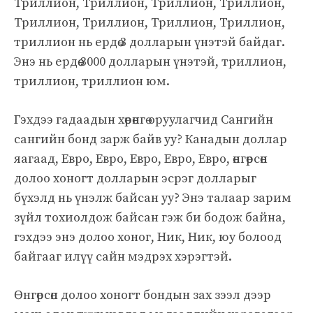
Триллион, Триллион, Триллион, Триллион,
Триллион, Триллион, Триллион, Триллион,
триллион нь ердөө 3 долларын үнэтэй байдаг.
Энэ нь ердөө 3000 долларын үнэтэй, триллион,
триллион, триллион юм.
Гэхдээ гадаадын хөрөнгө оруулагчид Сангийн
сангийн бонд зарж байв уу? Канадын доллар
яагаад, Евро, Евро, Евро, Евро, Евро, өнгөрсөн
долоо хоногт долларын эсрэг долларыг
бүхэлд нь үнэлж байсан уу? Энэ талаар зарим
зүйл тохиолдож байсан гэж би бодож байна,
гэхдээ энэ долоо хоног, Ник, Ник, юу болоод
байгааг илүү сайн мэдрэх хэрэгтэй.
Өнгөрсөн долоо хоногт бондын зах зээл дээр