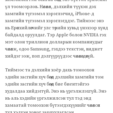
үл тоомсорлов. Нөлөөлөл, дэлхийн түүхэн дэх
хамгийн түгээмэл хэрэглэгчид, iPhone-д
хамгийн түгээмэл хэрэглэгддэг. Тиймээс энэ
нь Ерөнхийлөгчийг улс төрийн хувьд үнэхээр хүнд
байдалд оруулдаг. Тэр Apple болон NVIDIA гэх
мэт олон триллион долларын компаниудыг
чөлөөлж, одоо Samsung, гэхдээ текстэн, виджет
хийдэг ээж, поп дэлгүүрүүдээс чөлөөлөгдөөгүй.
Тиймээс та дэлхийн хоёр дахь томоохон
эдийн засгийн хүч бөгөөд дэлхийн хамгийн том
эдийн засгийн хүч бөгөөд бие биентэйгээ
худалдаа хийдэггүй. Энэ нь үргэлжлэхгүй. Энэ
нь аль хэдийн үргэлжилсэн тул тэд энд
хамаатай томоохон бүтээгдэхүүнийг чөлөөлсөн
тул хэдхэн хоног зарцуулагдсан.