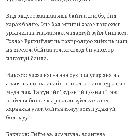
Бид эндээс хаашаа явж байгаа юм бэ, бид
харах болно. Энэ бол миний хэзээ тоглохыг
урьдчилан таамаглаж чадахгүй зүйл биш юм.
Гэхдээ Ерөнхийлөгч нь тохиролцоо хийх нь маш
их хичээж байгаа гэж хэлэхэд би үнэхээр
итгэхгүй байна.
Ильсер: Хэзээ нэгэн энэ бүх бол үеэр энэ нь
ажлын өмнө таксигийн шинэчлэлийн хүрээгээ
мэдэгдэв. Та үүнийг “зүрхний цохилт” гэж
шийдэл биш. Ямар нэгэн зүйл зах зээл
хараахан үзэж байгаа юмуу эсвэл удахгүй
болох уу?
Бахнсен: Тийм ээ, ялангуяа, ялангуяа