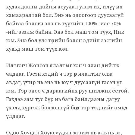
худалдааны дайны асуудал улам их, илүү их
хамааралтай бол. Энэ нь одоогоор дуусаагүй
байгаа боловч энэ нь түүхийн 100% -иас 70%
-ийг эзэлж байна. Энэ бол маш том түүх, Ник
юм. Энэ бол улс төрийн болон эдийн засгийн
хувьд маш том түүх юм.
Илтгэгч Жонсон ялалтыг хэн ч ялан дийлж
чаддаг. Гэсэн хэдий ч тэр өөр ялалтыг олж
авдаг, учир нь энэ нь юу ч дуусаагүй гэсэн үг
юм. Тэр одоо ч дараагийнх руу шилжих ёстой.
Гэхдээ зам тус бүр нь бага байлдааны дагуу
үхэлд хүргэж болзошгүй бөгөөд тэр тэднийг амьд
үлддэг.
Одоо Хоуцал Хоуксуудын зарим нь аль нь вэ,