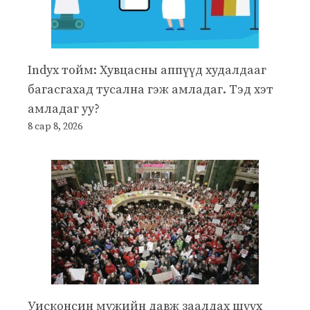
Indyx тойм: Хувцасны аппүүд худалдааг
багасгахад тусална гэж амладаг. Тэд хэт
амладаг уу?
8 сар 8, 2026
Уисконсин мужийн давж заалдах шүүх