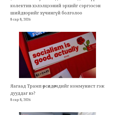
колектив хэлэлцээний эрхийг сэргээсэн
шийдвэрийг хүчингүй болголоо
8 сар 8, 2026
Яагаад Трамп өрсөлдөгчдийг коммунист гэж
дууддаг вэ?
8 сар 8, 2026