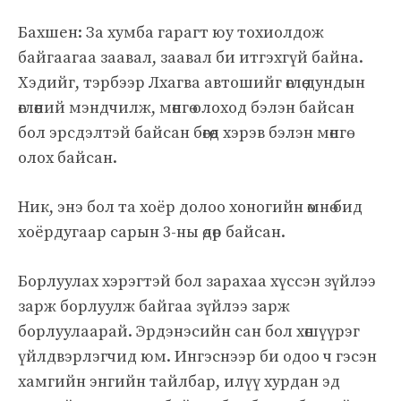
Бахшен: За хумба гарагт юу тохиолдож
байгаагаа заавал, заавал би итгэхгүй байна.
Хэдийг, тэрбээр Лхагва автошийг өглөө дундын
өглөөний мэндчилж, мөнгө олоход бэлэн байсан
бол эрсдэлтэй байсан бөгөөд хэрэв бэлэн мөнгө
олох байсан.
Ник, энэ бол та хоёр долоо хоногийн өмнө бид
хоёрдугаар сарын 3-ны өдөр байсан.
Борлуулах хэрэгтэй бол зарахаа хүссэн зүйлээ
зарж борлуулж байгаа зүйлээ зарж
борлуулаарай. Эрдэнэсийн сан бол хөшүүрэг
үйлдвэрлэгчид юм. Ингэснээр би одоо ч гэсэн
хамгийн энгийн тайлбар, илүү хурдан эд