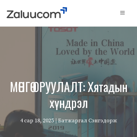
Skip
to
Menu
content
МӨНГӨ ОРУУЛАЛТ: Хятадын
хүндрэл
4 сар 18, 2025
| Батжаргал Сэнгэдорж