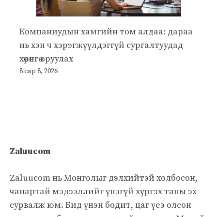
Компаниудын хамгийн том алдаа: дараа
нь хэн ч хэрэгжүүлдэггүй сургалтуудад
хөрөнгө оруулах
8 сар 8, 2026
Zaluucom
Zaluucom нь Монголыг дэлхийтэй холбосон,
чанартай мэдээллийг үнэгүй хүргэх таны эх
сурвалж юм. Бид үнэн бодит, цаг үеэ олсон