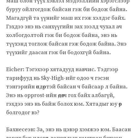
маш олон түүх хэвлэл мэдээллийн хэрэгслээр
буруу ойлгогдож байсан гэж би бодож байна.
Магадгүй та үүнийг маш их гэж хэлдэг байх.
Гэхдээ энэ нь санхүүгийн зах зээлд чухал ач
холбогдолтой гэж би бодож байна, энэ нь
түүхэнд тоглож байсан гэж бодож байна. Энэ
түүхийг даасан гэж би бодохгүй байна.
Eicher: Тэгэхээр хятадууд навчис. Тэдгээр
тарифууд нь Sky-High-ийг одоо ч гэсэн
тэнгэрийн өндөртэй байсан ч байсаар л байна.
Энэ нь opprost-ийн өдөөгч гох байх албагүй,
гэхдээ энэ нь байж болох юм. Хятадыг юу өөр
болгодог вэ?
Бахнесеэн: За, энэ нь цэвэр хэмжээ юм. Баасан