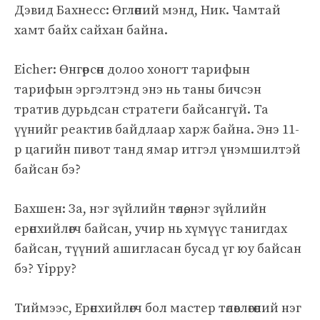
Дэвид Бахнесс: Өглөөний мэнд, Ник. Чамтай
хамт байх сайхан байна.
Eicher: Өнгөрсөн долоо хоногт тарифын
тарифын эргэлтэнд энэ нь таны бичсэн
тратив дурьдсан стратеги байсангүй. Та
үүнийг реактив байдлаар харж байна. Энэ 11-
р цагийн пивот танд ямар итгэл үнэмшилтэй
байсан бэ?
Бахшен: За, нэг зүйлийн төлөө, нэг зүйлийн
ерөнхийлөгч байсан, учир нь хүмүүс танигдах
байсан, түүний ашигласан бусад үг юу байсан
бэ? Yippy?
Тиймээс, Ерөнхийлөгч бол мастер төлөвлөгөөний нэг