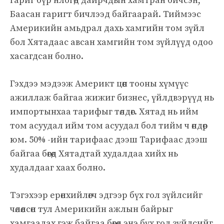
гариг ​​бүр нлогөд даирчдын хамтран бичсэн,
Баасан гаригт бичлээд байгаарай. Тиймээс
Америкийн амьдрал дахь хамгийн том зүйл
бол Хятадаас авсан хамгийн том зүйлүүд одоо
хасагдсан болно.
Гэхдээ мэдээж Америкт цөөн тооны хүмүүс
ажиллаж байгаа жижиг бизнес, үйлдвэрүүд нь
импортынхаа тарифыг төлдөг. Хятад нь ийм
том асуудал ийм том асуудал бол тийм ч өндөр
юм. 50% -ийн тарифаас дээш Тарифаас дээш
байгаа бөгөөд Хятадтай худалдаа хийх нь
худалдааг хаах болно.
Тэгэхээр ерөнхийлөгч эдгээр бүх гол зүйлсийг
чөлөөлсөн тул Америкийн ажлын байрыг
хамгаалах гэж байгаа бөгөөд энэ бүх гол зүйлсийг