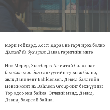
Мэри Рейкард, Хост: Дараа нь гарч ирэх болно
Дэлхий ба бүх зүйл
: Даваа гаригийн мөнгө.
Ник Мерер, Хостберт: Ажилтай болох цаг
болжээ одоо бол санхүүгийн турааж болно,
зөвлөх Данидент Bahidensen. Дэвид баялгийн
менежмент нь Bahnsen Group-ийг бэхжүүлдэг.
Тэр одоо энд байна. Өглөөний мэнд, Дэвид,
Дэвид, баяртай байна.