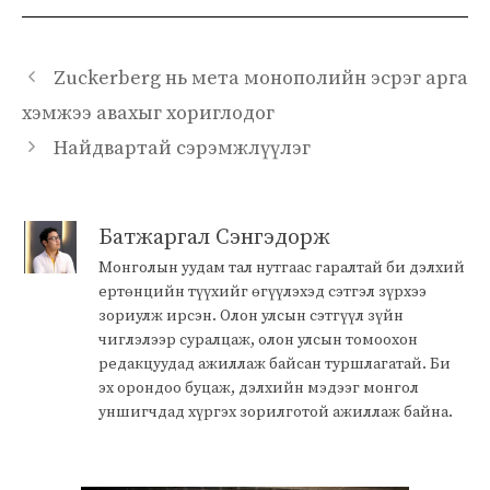
Zuckerberg нь мета монополийн эсрэг арга
хэмжээ авахыг хориглодог
Найдвартай сэрэмжлүүлэг
Батжаргал Сэнгэдорж
Монголын уудам тал нутгаас гаралтай би дэлхий
ертөнцийн түүхийг өгүүлэхэд сэтгэл зүрхээ
зориулж ирсэн. Олон улсын сэтгүүл зүйн
чиглэлээр суралцаж, олон улсын томоохон
редакцуудад ажиллаж байсан туршлагатай. Би
эх орондоо буцаж, дэлхийн мэдээг монгол
уншигчдад хүргэх зорилготой ажиллаж байна.