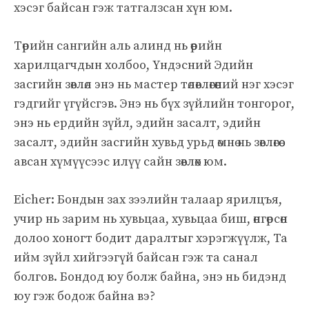
хэсэг байсан гэж татгалзсан хүн юм.
Төрийн сангийн аль алинд нь өөрийн
харилцагчдын холбоо, Үндэсний Эдийн
засгийн зөвлөл энэ нь мастер төлөвлөгөөний нэг хэсэг
гэдгийг үгүйсгэв. Энэ нь бүх зүйлийн тонгорог,
энэ нь ердийн зүйл, эдийн засалт, эдийн
засалт, эдийн засгийн хувьд урьд өмнө нь зөвлөгөө
авсан хүмүүсээс илүү сайн зөвлөх юм.
Eicher: Бондын зах зээлийн талаар ярилцъя,
учир нь зарим нь хувьцаа, хувьцаа биш, өнгөрсөн
долоо хоногт бодит даралтыг хэрэгжүүлж, Та
ийм зүйл хийгээгүй байсан гэж та санал
болгов. Бондод юу болж байна, энэ нь бидэнд
юу гэж бодож байна вэ?