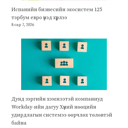
Испанийн бизнесийн экосистем 125
тэрбум евро үнэд хүрлээ
8 сар 7, 2026
Дунд зэргийн хэмжээтэй компаниуд
Workday-ийн дагуу Хүний нөөцийн
удирдлагын системээ өөрчлөх төлөвтэй
байна