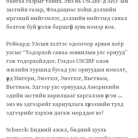
байгаа газрыг таних. Энэ нь USCIRF-д АНУ-ын
засгийн газар, Фладациас хойш дэлхийн
иргэний нийгэмлэг, дэлхийн нийгэмд санал
болгож буй үнэлж баршгүй хувь нэмэр юм.
Рейкард: Улсын хэлтэс одоогоор арван хоёр
улсыг “Тодорхой санаа зовнилын улс орнууд”
гэж тодорхойлдог. Гэхдээ USCIRF олон
жилийн туршид бусад улс орнуудын нэмэлт,
үүнд Нигери, Энэтхэг, Энэтхэг, Вьетнам,
Вьетнам. Эдгээр улс орнуудад Америкийн
эдийн засгийн харилцааг харгалзан үзсэн …
энэ нь эдгээрийг хариуцлага хүлээхийн тулд
эдгээрийг хэрхэн дагаж мөрддөг вэ?
Schneck: Бидний ажил, бидний хууль