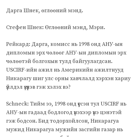
Дарга Шнек, өглөөний мэнд.
Стефен Шнек: Өглөөний мэнд, Мэри.
Рейкард: Дарга, комисс нь 1998 онд АНУ-ын
дипломын эрх чөлөөг АНУ-ын дипломын эрх
чөлөөтэй болгохын тулд байгуулагдсан.
USCIRF-ийн ажил нь Америкийн ажилтнууд
Никарагу шиг улс орны хавчлалд хэрхэн хариу
үйлдэл үзүүлэв гэж хэлэх вэ?
Schneck: Тийм ээ, 1998 онд үүссэн тул USCIRF нь
АНУ-ын гадаад бодлогод үнэхээр үнэ цэнэтэй
гэж бодсон. Бид тодорхойлсон, Никарагуа
мужид Никарагуа мужийн засгийн газар нь