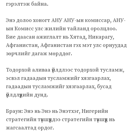
гэрэлтэж байна.
Энэ долоо хоногт АНУ АНУ-ын комиссар, АНУ-
ын Комисс улс жилийн тайланд оролцлоо.
Бие даасан ажиглалт нь Хятад, Никарагу,
Афганистан, Афганистан гэх мэт улс орнуудад
зөрчлийг дагаж мөрддөг.
Тодорхой аливаа үйлдлээс тодорхой тусламж,
эсвэл гадаадын тусламжийг хязгаарлах,
гадаадын тусламжийг хязгаарлах, бусад
үйлдлүүдийн дунд.
Браун: Энэ нь Энэ нь Энэтхэг, Нигерийн
стратегийн түншүүддээ стратегийн түншүүд нь
жагсаалтад ордог.