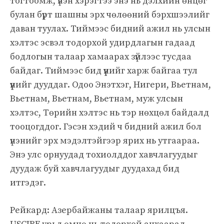
тогтоомж, үнэн хэрэгтээ энэ нь дэлхийн өнцөг
булан бүрт шашны эрх чөлөөний бэрхшээлийг
даван туулах. Тиймээс бидний ажил нь улсын
хэлтэс эсвэл тодорхой удирдлагын гадаад
бодлогын талаар хамаарах зүйлээс тусдаа
байдаг. Тиймээс бид үүнийг харж байгаа тул
үүнийг дууддаг. Одоо Энэтхэг, Нигери, Вьетнам,
Вьетнам, Вьетнам, Вьетнам, муж улсын
хэлтэс, Төрийн хэлтэс нь тэр нөхцөл байдалд
тооцогддог. Гэсэн хэдий ч бидний ажил бол
үнэнийг эрх мэдэлтэйгээр ярих нь утгаараа.
Энэ улс орнуудад тохиолддог хавчлагуудыг
дуудаж буй хавчлагуудыг дуудахад бид
итгэдэг.
Рейкард: Азербайжаны талаар ярилцъя.