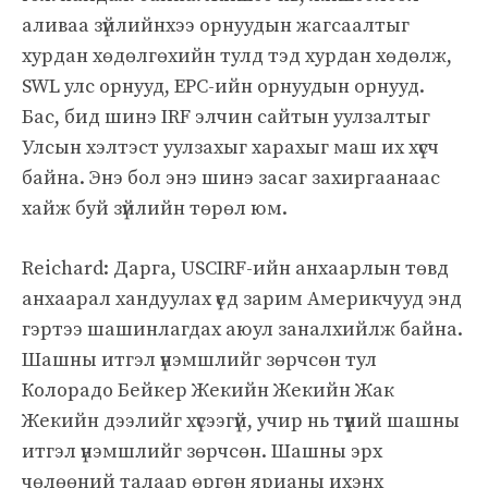
аливаа зүйлийнхээ орнуудын жагсаалтыг
хурдан хөдөлгөхийн тулд тэд хурдан хөдөлж,
SWL улс орнууд, EPC-ийн орнуудын орнууд.
Бас, бид шинэ IRF элчин сайтын уулзалтыг
Улсын хэлтэст уулзахыг харахыг маш их хүсч
байна. Энэ бол энэ шинэ засаг захиргаанаас
хайж буй зүйлийн төрөл юм.
Reichard: Дарга, USCIRF-ийн анхаарлын төвд
анхаарал хандуулах үед зарим Америкчууд энд
гэртээ шашинлагдах аюул заналхийлж байна.
Шашны итгэл үнэмшлийг зөрчсөн тул
Колорадо Бейкер Жекийн Жекийн Жак
Жекийн дээлийг хүсээгүй, учир нь түүний шашны
итгэл үнэмшлийг зөрчсөн. Шашны эрх
чөлөөний талаар өргөн ярианы ихэнх