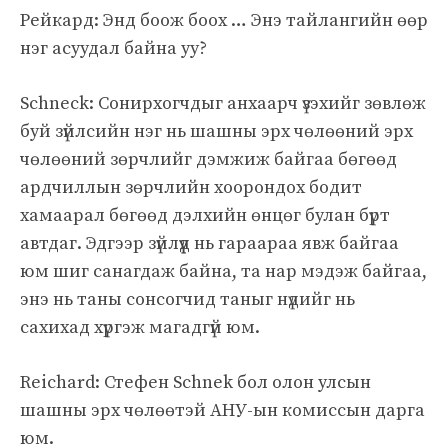
Рейкард: Энд боож боох … Энэ тайлангийн өөр
нэг асуудал байна уу?
Schneck: Сонирхогчдыг анхаарч үзэхийг зөвлөж
буй зүйлсийн нэг нь шашны эрх чөлөөний эрх
чөлөөний зөрчлийг дэмжиж байгаа бөгөөд
ардчиллын зөрчлийн хоорондох бодит
хамаарал бөгөөд дэлхийн өнцөг булан бүрт
автдаг. Эдгээр зүйлүүд нь гараараа явж байгаа
юм шиг санагдаж байна, та нар мэдэж байгаа,
энэ нь таны сонсогчид таныг нүдийг нь
сахихад хүргэж магадгүй юм.
Reichard: Стефен Schnek бол олон улсын
шашны эрх чөлөөтэй АНУ-ын комиссын дарга
юм.