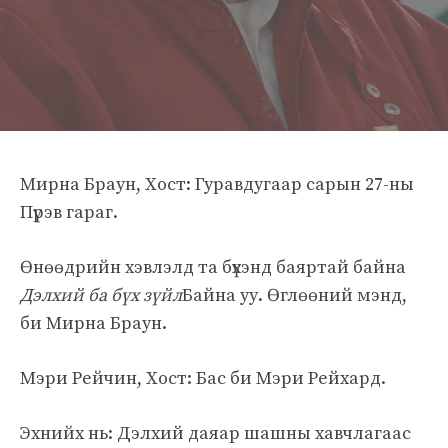
Мирна Браун, Хост: Гуравдугаар сарын 27-ны
Пүрэв гараг.
Өнөөдрийн хэвлэлд та бүхэнд баяртай байна
Дэлхий ба бүх зүйл
Байна уу. Өглөөний мэнд,
би Мирна Браун.
Мэри Рейчин, Хост: Бас би Мэри Рейхард.
Эхнийх нь: Дэлхий даяар шашны хавчлагаас