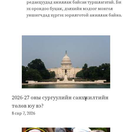
редакцуудад ажиллаж байсан туршлагатай. Би
эх орондоо буцаж, дэлхийн мэдээг монгол
уншигчдад хүргэх зорилготой ажиллаж байна.
2026-27 оны сургуулийн санхүүжилтийн
төлөв юу вэ?
8 сар 7, 2026