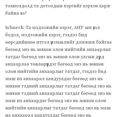
тохиолдолд та дотоодын хэргийг хэрхэн харж
байна вэ?
Schneck: Та мэдээжийн хэрэг, АНУ-ын үзэл
бодол, мэдээжийн хэрэг, гэхдээ бид
өөрсдийнхөө итгэл үнэмшлийг дэмжиж байгаа
бөгөөд энэ нь зөвхөн олон нийтийн анхаарлыг
татдаг бөгөөд энэ нь зөвхөн олон улсын дүрд
анхаарлаа төвлөрүүлдэг бөгөөд энэ нь зөвхөн
олон нийтийн анхаарлыг татдаг, гэхдээ бид
маш их анхаарал хандуулдаг бөгөөд энэ нь
зөвхөн тэдний анхаарлыг татдаг бөгөөд энэ нь
зөвхөн тэдний анхаарлыг татдаг бөгөөд энэ нь
маш их анхаардаг бөгөөд энэ нь зөвхөн олон
нийтийн анхаарлыг татдаг бөгөөд энэ нь маш
их анхаарал хандуулдаг бөгөөд энэ нь