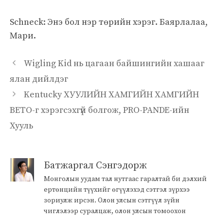
Schneck: Энэ бол нэр төрийн хэрэг. Баярлалаа,
Мари.
Wigling Kid нь цагаан байшингийн хашааг
ялан дийлдэг
Kentucky ХУУЛИЙН ХАМГИЙН ХАМГИЙН
ВЕТО-г хэрэгсэхгүй болгож, PRO-PANDE-ийн
Хууль
Батжаргал Сэнгэдорж
Монголын уудам тал нутгаас гаралтай би дэлхий
ертөнцийн түүхийг өгүүлэхэд сэтгэл зүрхээ
зориулж ирсэн. Олон улсын сэтгүүл зүйн
чиглэлээр суралцаж, олон улсын томоохон