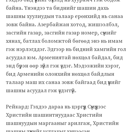
байна. Үнэндээ та биднийг шашин дахь
шашны хуулиудын талаар ерөнхийд нь санаа
зовж байна. Азербайжан хотод, жишээлбэл,
засгийн газар, засгийн газар номер, сүмийг
хянах, батлах боломжтой бөгөөд энэ нь имам
гэж нэрлэгддэг. Эдгээр нь бидний хамгийн гол
асуудал юм. Армениятай нөхцөл байдал, бид
энд бүрэн өөр зүйл гэж үздэг. Мэдээжийн хэрэг,
бид Арменийн олонхийн нөхцөл байдлын
талаар маш их санаа зовж байгаад бид үүнийг
шашны асуудал гэж үздэггүй.
Рейкард: Гэхдээ дараа нь цэргүүд Сүмүүдээс
Христийн шашинтнуудаас Христийн
шашнуудын маргааныг арилгаж, Христийн
шашны түүхийг устгахыг хичээсэн.