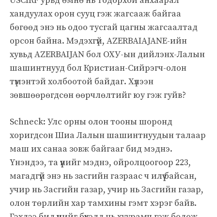
USCIRF урьд өмнө нь тодорхой анхаарал
хандуулах орон сууц гэж жагсааж байгаа
бөгөөд энэ нь одоо тусгай цагны жагсаалтад
орсон байна. Мэдэхгүй, AZERBAIAJANE-ийн
хувьд AZERBAIJAN бол ОХУ-ын дийлэнх-Лалын
шашинтнууд бол Кристиан-Сийрэгч-олон
түмэнтэй холбоотой байдаг. Хүлээн
зөвшөөрөгдсөн өөрчлөлтийг юу гэж гуйв?
Schneck: Улс орны олон тооны шоронд
хоригдсон Шиа Лалын шашинтнуудын талаар
маш их санаа зовж байгааг бид мэднэ.
Үнэндээ, та үүнийг мэднэ, ойролцоогоор 223,
магадгүй энэ нь засгийн газраас ч илүү байсан,
учир нь Засгийн газар, учир нь Засгийн газар,
олон төрлийн хар тамхины гэмт хэрэг байв.
Гэхдээ бид үүнийг бүхэлд нь хуурамч гэж бодож