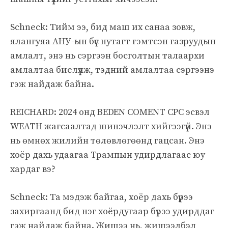
Schneck: Тийм ээ, бид маш их санаа зовж,
ялангуяа АНУ-ын бүс нутагт гэмтсэн газруудын
амлалт, энэ нь сэргээн босголтын талаархи
амлалтаа биелүүлж, тэдний амлалтаа сэргээнэ
гэж найдаж байна.
REICHARD: 2024 онд BEDEN COMENT CPC эсвэл
WEATH жагсаалтад шинэчлэлт хийгээгүй. Энэ
нь өмнөх жилийн төлөвлөгөөнд гацсан. Энэ
хоёр дахь удаагаа Трампын удирдлагаас юу
хардаг вэ?
Schneck: Та мэдэж байгаа, хоёр дахь бүрээ
захиргаанд бид нэг хоёрдугаар бүрээ удирддаг
гэж найдаж байна. Жишээ нь, жишээлбэл