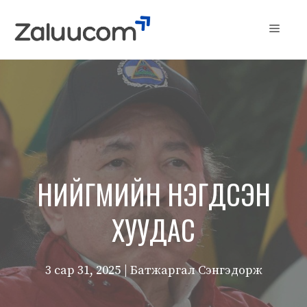
Skip
to
Menu
content
НИЙГМИЙН НЭГДСЭН
ХУУДАС
3 сар 31, 2025
| Батжаргал Сэнгэдорж