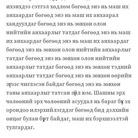
ихэнхдээ сэтгэл хөдлөм бөгөөд энэ нь маш их
анхаардаг бөгөөд энэ нь маш их анхаарал
хандуулдаг бөгөөд энэ нь зөвхөн олон
нийтийн анхаарлыг татдаг бөгөөд энэ нь маш
их анхаардаг бөгөөд энэ нь маш их анхаардаг
бөгөөд энэ нь зөвхөн олон нийтийн анхаарлыг
татдаг бөгөөд энэ нь зөвхөн олон нийтийн
анхаарлыг татдаг бөгөөд энэ нь зөвхөн тэдний
анхаарлыг татдаг бөгөөд энэ нь зөвхөн өөрийн
зүгээс чиглэсэн байдаг бөгөөд энэ нь зөвхөн
таны анхаарлыг татсан зүйл юм. Шашны эрх
чөлөөний эрх чөлөөний асуудал нь бараг бүх эх
орондоо илэрхийлэгддэг бөгөөд бид дэлхийн
өнцөг булан бүрт байдаг, маш их бэрхшээлтэй
тулгардаг.