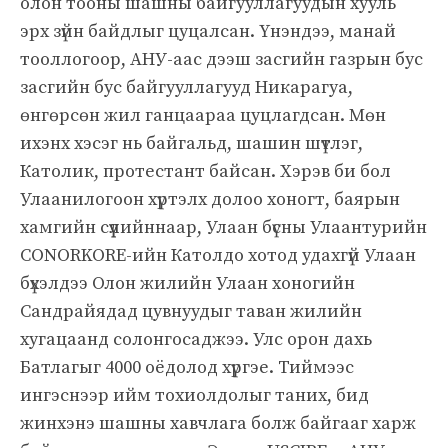
олон тооны шашны байгууллагуудын хууль
эрх зүйн байдлыг цуцалсан. Үнэндээ, манай
тооллогоор, АНУ-аас дээш засгийн газрын бус
засгийн бус байгууллагууд Никарагуа,
өнгөрсөн жил ганцаараа цуцлагдсан. Мөн
ихэнх хэсэг нь байгальд, шашин шүтлэг,
Католик, протестант байсан. Хэрэв би бол
Улаанилогоон хүртэлх долоо хоногт, баярын
хамгийн сүүлийннаар, Улаан бүсны Улаантурийн
CONORKORE-ийн Католдо хотод удахгүй Улаан
бүхэлдээ Олон жилийн Улаан хоногийн
Сандрайядад цувнуудыг таван жилийн
хугацаанд солонгосаджээ. Улс орон дахь
Батлагыг 4000 оёдолод хүргэе. Тиймээс
ингэснээр ийм тохиолдолыг таних, бид
жинхэнэ шашны хавчлага болж байгааг харж