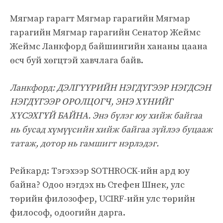
Мягмар гарагт Мягмар гарагийн Мягмар
гарагийн Мягмар гарагийн Сенатор Жеймс
Жеймс Ланкфорд байшингийн хананы цаана
өсч буй хөгцтэй хавчлага байв.
Ланкфорд: ДЭЛГҮҮРИЙН НЭГДҮГЭЭР НЭГДСЭН
НЭГДҮГЭЭР ОРОЛЦОГЧ, ЭНЭ ХҮНИЙГ
ХҮСЭХГҮЙ БАЙНА. Энэ бүлэг юу хийж байгаа
нь бусад хүмүүсийн хийж байгаа зүйлээ буцааж
татаж, дотор нь гамшигт нэрлэдэг.
Рейкард: Тэгэхээр SOTHROCK-ийн ард юу
байна? Одоо нэгдэх нь Стефен Шнек, улс
төрийн филозофер, UCIRF-ийн улс төрийн
философ, одоогийн дарга.