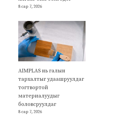
8 сар 7, 2026
AIMPLAS нь галын
тархалтыг удаашруулдаг
тогтвортой
материалуудыг
боловсруулдаг
8 сар 7, 2026