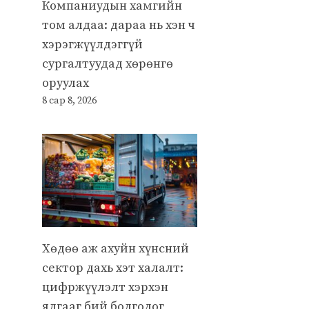
Компаниудын хамгийн
том алдаа: дараа нь хэн ч
хэрэгжүүлдэггүй
сургалтуудад хөрөнгө
оруулах
8 сар 8, 2026
Хөдөө аж ахуйн хүнсний
сектор дахь хэт халалт:
цифржүүлэлт хэрхэн
ялгааг бий болгодог