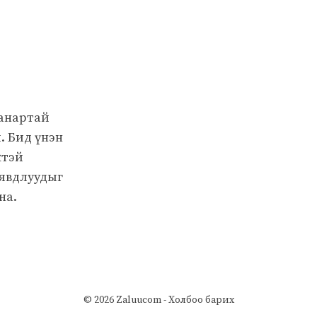
чанартай
. Бид үнэн
жтэй
 явдлуудыг
на.
© 2026 Zaluucom -
Холбоо барих