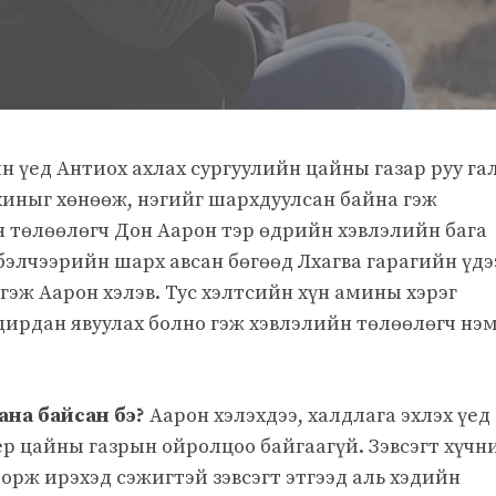
йн үед Антиох ахлах сургуулийн цайны газар руу га
охиныг хөнөөж, нэгийг шархдуулсан байна гэж
 төлөөлөгч Дон Аарон тэр өдрийн хэвлэлийн бага
 бэлчээрийн шарх авсан бөгөөд Лхагва гарагийн үдэ
эж Аарон хэлэв. Тус хэлтсийн хүн амины хэрэг
ирдан явуулах болно гэж хэвлэлийн төлөөлөгч нэ
ана байсан бэ?
Аарон хэлэхдээ, халдлага эхлэх үед
р цайны газрын ойролцоо байгаагүй. Зэвсэгт хүчн
орж ирэхэд сэжигтэй зэвсэгт этгээд аль хэдийн