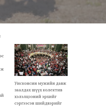
л
эс
мж
Уисконсин мужийн давж
заалдах шүүх колектив
ий
хэлэлцээний эрхийг
сэргээсэн шийдвэрийг