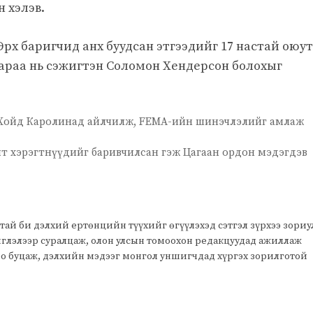
 хэлэв.
Эрх баригчид анх буудсан этгээдийг 17 настай оюу
дараа нь сэжигтэн Соломон Хендерсон болохыг
 Хойд Каролинад айлчилж, FEMA-ийн шинэчлэлийг амлаж
эмт хэрэгтнүүдийг баривчилсан гэж Цагаан ордон мэдэгдэв
тай би дэлхий ертөнцийн түүхийг өгүүлэхэд сэтгэл зүрхээ зори
чиглэлээр суралцаж, олон улсын томоохон редакцуудад ажиллаж
оо буцаж, дэлхийн мэдээг монгол уншигчдад хүргэх зорилготой