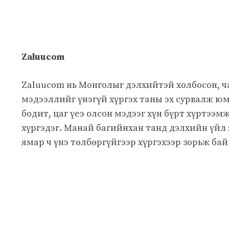
Zaluucom
Zaluucom нь Монголыг дэлхийтэй холбосон, 
мэдээллийг үнэгүй хүргэх таны эх сурвалж юм
бодит, цаг үеэ олсон мэдээг хүн бүрт хүртээм
хүргэдэг. Манай багийнхан танд дэлхийн үйл
ямар ч үнэ төлбөргүйгээр хүргэхээр зорьж бай