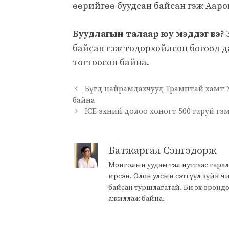
өөрийгөө буудсан байсан гэж Аарон
Буудлагын талаар юу мэддэг вэ?
байсан гэж тодорхойлсон бөгөөд 
тогтоосон байна.
Бүгд найрамдахчууд Трамптай хамт
байна
ICE эхний долоо хоногт 500 гаруй г
Батжаргал Сэнгэдорж
Монголын уудам тал нутгаас гарал
ирсэн. Олон улсын сэтгүүл зүйн 
байсан туршлагатай. Би эх оронд
ажиллаж байна.