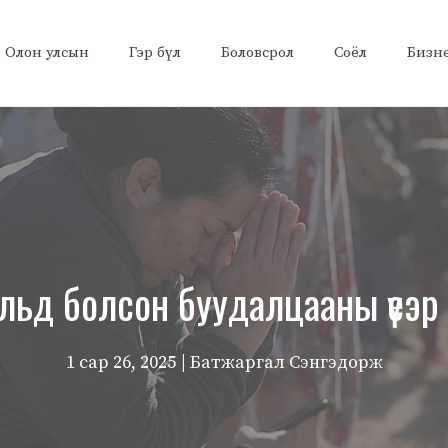
Олон улсын
Гэр бүл
Боловсрол
Соёл
Бизн
льд болсон буудалцааны үеэр 
1 сар 26, 2025
| Батжаргал Сэнгэдорж