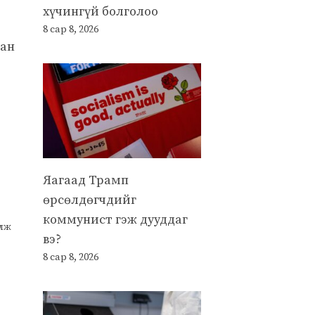
хүчингүй болголоо
8 сар 8, 2026
тан
Яагаад Трамп
өрсөлдөгчдийг
коммунист гэж дууддаг
улж
вэ?
8 сар 8, 2026