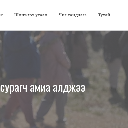
ес
Шинжлэх ухаан
Чиг хандлага
Тухай
сурагч амиа алджээ