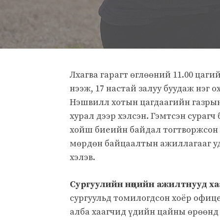
Лхагва гарагт өглөөний 11.00 цаги
нээж, 17 настай залуу буудаж нэг 
Нэшвилл хотын цагдаагийн газрын
хурал дээр хэлсэн. Гэмтсэн сурагч
хойш биеийн байдал тогтворжсон г
мөрдөн байцаалтын ажиллагааг уд
хэлэв.
Сургуулийн нөөцийн ажилтнууд ха
сургуульд томилогдсон хоёр офице
алба хаагчид үдийн цайны өрөөнд 