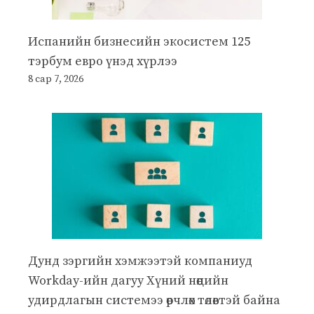
Испанийн бизнесийн экосистем 125
тэрбум евро үнэд хүрлээ
8 сар 7, 2026
Дунд зэргийн хэмжээтэй компаниуд
Workday-ийн дагуу Хүний нөөцийн
удирдлагын системээ өөрчлөх төлөвтэй байна