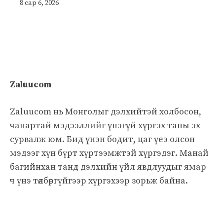
8 сар 6, 2026
Zaluucom
Zaluucom нь Монголыг дэлхийтэй холбосон,
чанартай мэдээллийг үнэгүй хүргэх таны эх
сурвалж юм. Бид үнэн бодит, цаг үеэ олсон
мэдээг хүн бүрт хүртээмжтэй хүргэдэг. Манай
багийнхан танд дэлхийн үйл явдлуудыг ямар
ч үнэ төлбөргүйгээр хүргэхээр зорьж байна.