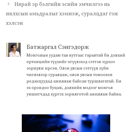
Нярай эр бэлгийн эсийн эмчилгээ нь
нялхсын амьдралыг хэмнэж, суралцдаг гэж
хэлсэн
Батжаргал Сэнгэдорж
Монголын уудам тал нутгаас гаралтай би дэлхий
ертөнцийн түүхийг өгүүлэхэд сэтгэл зүрхээ
зориулж ирсэн. Олон улсын сэтгүүл зүйн
чиглэлээр суралцаж, олон улсын томоохон
редакцуудад ажиллаж байсан туршлагатай. Би
эх орондоо буцаж, дэлхийн мэдээг монгол
уншигчдад хүргэх зорилготой ажиллаж байна.