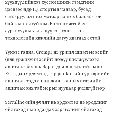
хүүхдүүдийнхээ хүссэн шинж тэмдгийн
цэснээс өндөр IQ, спортын чадвар, бусад
сайжруулалт гэх мэтээр сонгох боломжтой
байж магадгүй юм. Болгоомжтой ёс
суртахууны хэлэлцүүлэг, хяналт нь
технологийн хөгжлийн дагуу явагдах ёстой.
Үүнээс гадна, Crempr нь үржил шимтэй эсийг
(нөхөн үржихүйн эсийг) нөгөө рүү шилжүүлэхэд
ашиглаж болно. Бараг долоон жилийн өмнө
Хятадын эрдэмтэд тэр jiankui-ийн үр хөврөлийг
ашиглан эрдэм шинжилгээний чиглэлийг
ашиглан энх таймерыг нууцаар өөрчлөхгүйгээр
Sermline-ийн өөрчлөлт нь эрдэмтэд нь эрсдлийг
ойлгоход шаардагдах хэрэгслийг ойлгоход