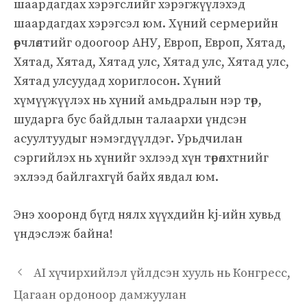
шаардагдах хэрэгслийг хэрэгжүүлэхэд
шаардагдах хэрэгсэл юм. Хүний сермерийн
өөрчлөлтийг одоогоор АНУ, Европ, Европ, Хятад,
Хятад, Хятад, Хятад улс, Хятад улс, Хятад улс,
Хятад улсуудад хориглосон. Хүний
хүмүүжүүлэх нь хүний ​​амьдралын нэр төр,
шударга бус байдлын талаархи үндсэн
асуултуудыг нэмэгдүүлдэг. Урьдчилан
сэргийлэх нь хүнийг эхлээд хүн төрөлхтнийг
эхлээд байлгахгүй байх явдал юм.
Энэ хооронд бүгд нялх хүүхдийн kj-ийн хувьд
үндэслэж байна!
AI хүчирхийлэл үйлдсэн хууль нь Конгресс,
Цагаан ордоноор дамжуулан