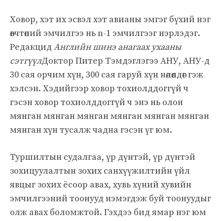
Ховор, хэт их эсвэл хэт авианы эмгэг бүхий нэг
өвчтөний эмчилгээ нь n-1 эмчилгээг нэрлэдэг.
Редакцид
Английн шинэ анагаах ухааны
сэтгүүл
Доктор Питер Тэмдэглэгээ АНУ, АНУ-д
30 сая орчим хүн, 300 сая гаруй хүн нөлөөлдөг гэж
хэлсэн. Хэдийгээр ховор тохиолддоггүй ч
гэсэн ховор тохиолддоггүй ч энэ нь олон
мянган мянган мянган мянган мянган мянган
мянган хүн тусалж чадна гэсэн үг юм.
Туршилтын судалгаа, үр дүнтэй, үр дүнтэй
зохицуулалтын зохих санхүүжилтийн үйл
явцыг зохих ёсоор авах, хувь хүний ​​хувийн
эмчилгээний тоонууд нэмэгдэж буй тоонуудыг
олж авах боломжтой. Гэхдээ бид ямар нэг юм