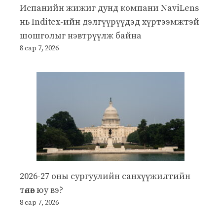
Испанийн жижиг дунд компани NaviLens
нь Inditex-ийн дэлгүүрүүдэд хүртээмжтэй
шошголыг нэвтрүүлж байна
8 сар 7, 2026
2026-27 оны сургуулийн санхүүжилтийн
төлөв юу вэ?
8 сар 7, 2026