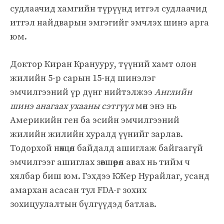
судлаачид хамгийн түрүүнд итгэл судлаачид
итгэл найдварын эмгэгийг эмчлэх шинэ арга
юм.
Доктор Киран Кранууру, түүний хамт олон
жилийн 5-р сарын 15-нд шинэлэг
эмчилгээний үр дүнг нийтэлжээ
Английн
шинэ анагаах ухааны сэтгүүл
мөн энэ нь
Америкийн ген ба эсийн эмчилгээний
жилийн жилийн хуралд үүнийг зарлав.
Тодорхой нөхцөл байдалд ашиглаж байгаагүй
эмчилгээг ашиглах зөвшөөрөл авах нь тийм ч
хялбар биш юм. Гэхдээ КЖер Нурайлаг, усанд
амархан асасан тул FDA-г зохих
зохицуулалтын бүлгүүдэд батлав.