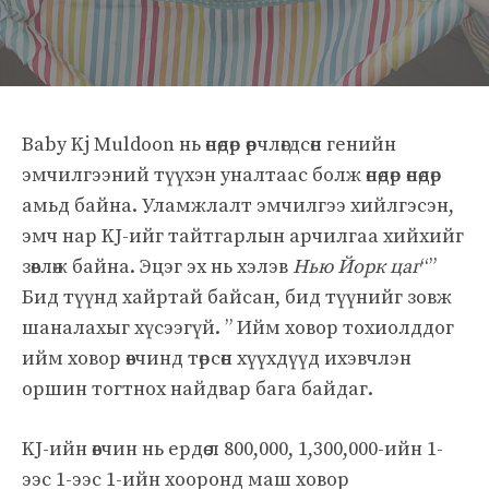
Baby Kj Muldoon нь өнөөдөр өөрчлөгдсөн генийн
эмчилгээний түүхэн уналтаас болж өнөөдөр өнөөдөр
амьд байна. Уламжлалт эмчилгээ хийлгэсэн,
эмч нар KJ-ийг тайтгарлын арчилгаа хийхийг
зөвлөж байна. Эцэг эх нь хэлэв
Нью Йорк цаг
“”
Бид түүнд хайртай байсан, бид түүнийг зовж
шаналахыг хүсээгүй. ” Ийм ховор тохиолддог
ийм ховор өвчинд төрсөн хүүхдүүд ихэвчлэн
оршин тогтнох найдвар бага байдаг.
KJ-ийн өвчин нь ердөө л 800,000, 1,300,000-ийн 1-
ээс 1-ээс 1-ийн хооронд маш ховор