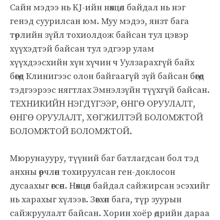
Сайн мэдээ нь KJ-ийн нөхцөл байдал нь нэг
генэд суурилсан юм. Муу мэдээ, янзт бага
төрлийн зүйл тохиолдож байсан тул цэвэр
хүүхэдтэй байсан тул эдгээр улам
хүүхдээсхийн хүн хүчин ч Уулзарахгүй байх
бөгөөд Клинигээс олон байгаагүй зүй байсан бөгөөд
тэдгээрээс нягтлах Эмнэлзүйн түүхгүй байсан.
ТЕХНИКИЙН НЭГДҮГЭЭР, ӨНГӨ ОРУУЛАЛТ,
ӨНГӨ ОРУУЛАЛТ, ХӨГЖИЛТЭЙ БОЛОМЖТОЙ
БОЛОМЖТОЙ БОЛОМЖТОЙ.
Мюрунаууру, түүний баг батлагдсан бол тэд
анхны өөрчлөн тохируулсан ген-доклосон
дусаахыг өгсөн. Нөхцөл байдал сайжирсан эсэхийг
нь харахыг хүлээв. Зөвхөн бага, түр зуурын
сайжруулалт байсан. Хорин хоёр өдрийн дараа