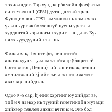
тохиолддог. Тэр хүнд карбамойл-фосфатын
синтетазын 1 (CPS1) дутагдалтай төрсөн.
Функциональ CPS1, аммиаки нь кома эсвэл
үхэлд хүргэж болзошгүй цусны урсгалд
хурдацтай хордлогын хуримтлагддаг. Бүх
нялх хүүхдүүдийн тал нь
Филадель, Пеннтефи, пеннигийн
анагаахууны тусламжтайгаар (бөөгнөрөлтэй
богиносгон, Пенни) -ийг ашиглаж, пенни
эмчилгээний kj-ийг эмчлэх шинэ замыг
авахаар шийдсэн.
Одоо 9 ½ сар, kj-ийн хэргийг юу хийдэг вэ,
тийм ч дээвэр нь түүний генетикийн мутаци
хийхээр төлөвлөсөн анхны өвчтөн юм. Энэ бол