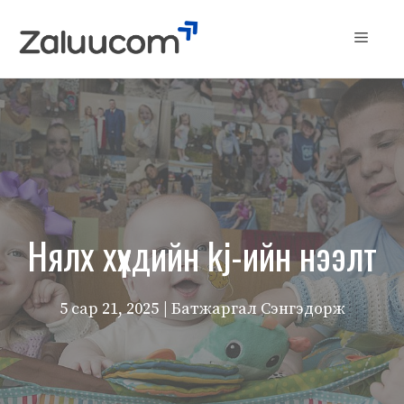
Skip
to
Menu
content
Нялх хүүхдийн kj-ийн нээлт
5 сар 21, 2025
| Батжаргал Сэнгэдорж