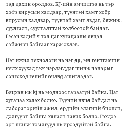
тэд дахин оролдов. KJ-ийн эмчилгээ нь тэр
хоёр вирусын халдвар, түүнтэй хамт хоёр
вирусын халдвар, түүнтэй хамт явдаг, бөөлжиж,
суулгалт, суулгалттай холбоотой байдаг.
Гэсэн хэдий ч тэд цаг хугацааны явцад
сайжирч байгааг харж эхлэв.
Нэг ижил технологи нь нэг өдөр, мөн гентгээчин
нялх хүүхэд гэж нэрлэгддэг шинж чанарыг
сонгоход генийг өөрчлөхөд ашигладаг.
Бяцхан кж kj нь модноос гараагүй байна. Цаг
хугацаа хэлэх болно. Түүний нөхцөл байдал нь
лабораторийн ажил, ердийн элэгний биопси,
дэлгүүрт байнга хяналт тавих болно. Гэхдээ
эрт шинж тэмдгүүд нь ирээдүйтэй байна.