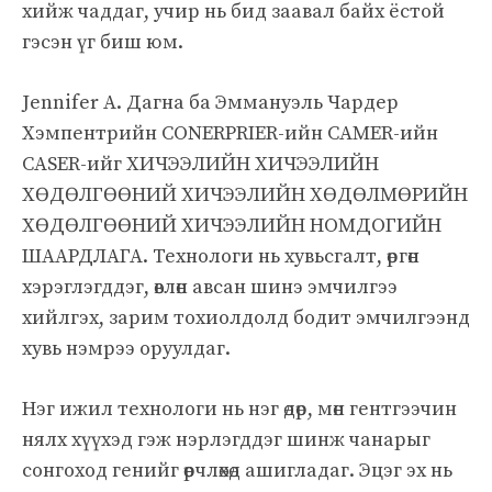
хийж чаддаг, учир нь бид заавал байх ёстой
гэсэн үг биш юм.
Jennifer A. Дагна ба Эммануэль Чардер
Хэмпентрийн CONERPRIER-ийн CAMER-ийн
CASER-ийг ХИЧЭЭЛИЙН ХИЧЭЭЛИЙН
ХӨДӨЛГӨӨНИЙ ХИЧЭЭЛИЙН ХӨДӨЛМӨРИЙН
ХӨДӨЛГӨӨНИЙ ХИЧЭЭЛИЙН НОМДОГИЙН
ШААРДЛАГА. Технологи нь хувьсгалт, өргөн
хэрэглэгддэг, өвлөн авсан шинэ эмчилгээ
хийлгэх, зарим тохиолдолд бодит эмчилгээнд
хувь нэмрээ оруулдаг.
Нэг ижил технологи нь нэг өдөр, мөн гентгээчин
нялх хүүхэд гэж нэрлэгддэг шинж чанарыг
сонгоход генийг өөрчлөхөд ашигладаг. Эцэг эх нь