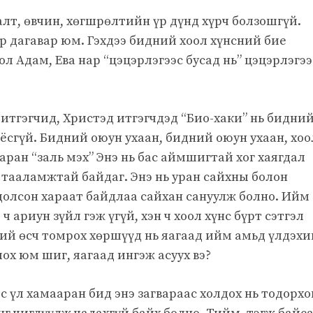
алт, өвчин, хөгшрөлтийн үр дүнд хүрч болзошгүй.
р дагавар юм. Гэхдээ бидний хоол хүнсний бие
л Адам, Ева нар “цэцэрлэгээс бусад нь” цэцэрлэгээ
 итгэгчид, Христэд итгэгчдэд “Био-хаки” нь бидни
 ёсгүй. Бидний оюун ухаан, бидний оюун ухаан, хоо
ааран “заль мэх” Энэ нь бас аймшигтай хог хаягдал
, тааламжтай байдаг. Энэ нь уран сайхны болон
долсон хараат байдлаа сайхан сануулж болно. Ийм
 ариун зүйл гэж үгүй, хэн ч хоол хүнс бүрт сэтгэл
дний өсч томрох хөршүүд нь яагаад ийм амьд үлдэхи
ох юм шиг, яагаад ингэж асуух вэ?
с үл хамааран бид энэ загвараас холдох нь тодорхо