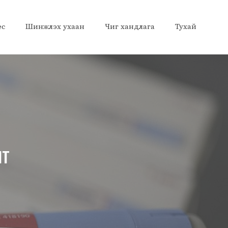
ес
Шинжлэх ухаан
Чиг хандлага
Тухай
лт