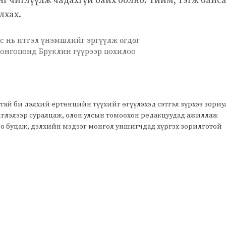
нг чиглүүлж чадахгүй байх болно. Тийм, тэгж байс
лхах.
ьс нь итгэл үнэмшлийг эргүүлж өгдөг
онгоцонд Бруклин гүүрээр цохилоо
тай би дэлхий ертөнцийн түүхийг өгүүлэхэд сэтгэл зүрхээ зори
чиглэлээр суралцаж, олон улсын томоохон редакцуудад ажиллаж
оо буцаж, дэлхийн мэдээг монгол уншигчдад хүргэх зорилготой