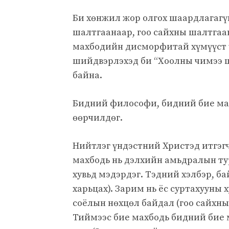
Би хөнжил жор олгох шаардлагагүй
шалтгаанаар, гоо сайхны шалтгаан
махбодийн дисморфитай хүмүүст ү
шийдвэрлэхэд би “Хоолны чимээ шу
байна.
Бидний философи, бидний бие ма
өөрчилдөг.
Нийтлэг үндэстний Христэд итгэг
махбодь нь дэлхийн амьдралын ту
хувьд мэдэрдэг. Тэдний хэлбэр, ба
харьцах). Зарим нь ёс суртахууны 
соёлын нөхцөл байдал (гоо сайхны
Тиймээс бие махбодь бидний бие м