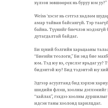
хүлээн зөвшөөрөх нь буруу юм уу?”
Weiss ‘хэсэг нь сэтгэл хөдлөм шуд
амар тайван байсангүй. Тэр таагү
байна. Түүнийг биечлэн мэдэхгүй 
дутагдалтай байдаг.
Би хүний ​​бэлгийн харьцааны тал
“Биеийн теологи,” Би энд бие мах
юм. Тэд юу вэ, сүнслэг ярьдаг уу? 
бидэнтэй юу? Бид тэдэнтэй юу хий
Эдгээр асуултанд бид хэрхэн хариу
шидийн флэш, хоолны дэглэмийг х
“хайлах”, гэхдээ хоолны дуршилыг
идсэн таны хоолонд харилцдаг.