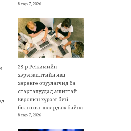
8 сар 7, 2026
28-р Режимийн
н
хэрэгжилтийн явц
хөрөнгө оруулагчид ба
стартапуудад ашигтай
Европын хүрээг бий
ид
болгохыг шаардаж байна
8 сар 7, 2026