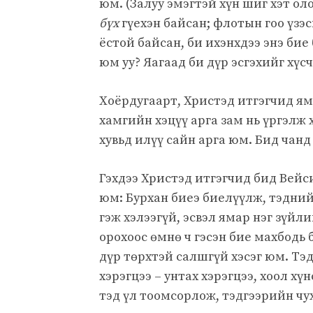
юм. (Залуу эмэгтэй хүн шиг хэт ол
бүх
гүехэн байсан; флотын гоо үзэ
ёстой байсан, би ихэнхдээ энэ бие
юм уу? Яагаад би дүр эсгэхийг хүсч
Хоёрдугаарт, Христэд итгэгчид яма
хамгийн хэцүү арга зам нь үргэлж 
хувьд илүү сайн арга юм. Бид чан
Гэхдээ Христэд итгэгчид бид Вей
юм: Бурхан биеэ биелүүлж, тэдний
гэж хэлээгүй, эсвэл ямар нэг зүйл
орохоос өмнө ч гэсэн бие махбодь
дүр төрхтэй салшгүй хэсэг юм. Т
хэрэгцээ – унтах хэрэгцээ, хоол хүн
тэд үл тоомсорлож, тэдгээрийн чу