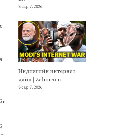
8 сар 7, 2026
с
й
л
Индиягийн интернет
дайн | Zaluucom
8 сар 7, 2026
йг
й