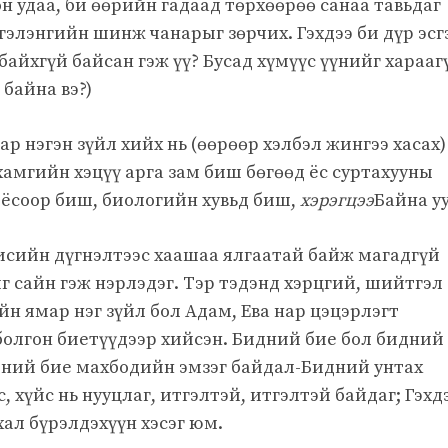
он удаа, би өөрийн гадаад төрхөөрөө санаа тавьдаг
сгэлэнгийн шинж чанарыг зөрчих. Гэхдээ би дүр эсг
 байхгүй байсан гэж үү? Бусад хүмүүс үүнийг харааг
 байна вэ?)
р нэгэн зүйл хийх нь (өөрөөр хэлбэл жингээ хасах)
хамгийн хэцүү арга зам биш бөгөөд ёс суртахууны
д ёсоор биш, биологийн хувьд биш,
хэрэгцээ
Байна уу
сисийн дүгнэлтээс хаашаа ялгаатай байж магадгүй
г сайн гэж нэрлэдэг. Тэр тэдэнд хэрцгий, шийтгэл
ийн ямар нэг зүйл бол Адам, Ева нар цэцэрлэгт
 болгон биетүүдээр хийсэн. Бидний бие бол бидний
эдний бие махбодийн эмзэг байдал-Бидний унтах
с, хүйс нь нууцлаг, итгэлтэй, итгэлтэй байдаг; Гэхд
хал бүрэлдэхүүн хэсэг юм.