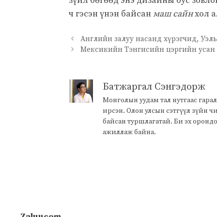
зүйл бөгөөд энэ дизайны бус зовло
ч гэсэн үнэн байсан
маш сайн
хол а
Английн залуу насанд хүрэгчид, Уэл
Мексикийн Тэнгисийн цэргийн усан 
Батжаргал Сэнгэдорж
Монголын уудам тал нутгаас гарал
ирсэн. Олон улсын сэтгүүл зүйн 
байсан туршлагатай. Би эх оронд
ажиллаж байна.
Zaluucom