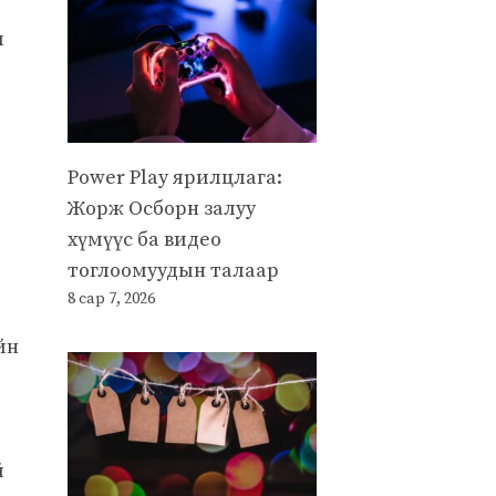
ы
Power Play ярилцлага:
Жорж Осборн залуу
хүмүүс ба видео
тоглоомуудын талаар
8 сар 7, 2026
йн
й