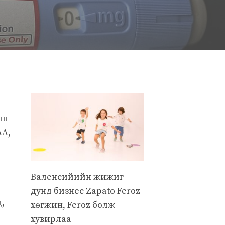
ын
А,
Валенсийийн жижиг
дунд бизнес Zapato Feroz
ц,
хөгжин, Feroz болж
хувирлаа