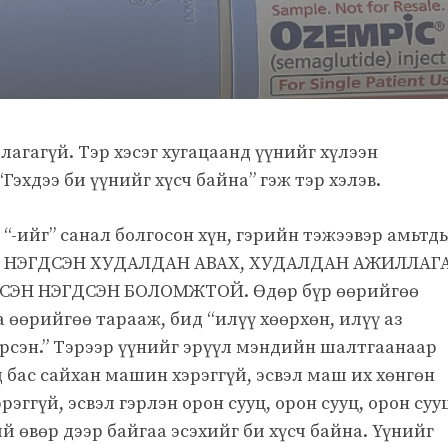
лагагүй. Тэр хэсэг хугацаанд үүнийг хүлээн
“Гэхдээ би үүнийг хүсч байна” гэж тэр хэлэв.
 “-ийг” санал болгосон хүн, гэрийн тэжээвэр амьтд
, НЭГДСЭН ХУДАЛДАН АВАХ, ХУДАЛДАН АЖИЛЛАГА
СЭН НЭГДСЭН БОЛОМЖТОЙ. Өдөр бүр өөрийгөө
 өөрийгөө тарааж, бид “илүү хөөрхөн, илүү аз
рсэн.” Тэрээр үүнийг эрүүл мэндийн шалтгаанаар
д бас сайхан машин хэрэггүй, эсвэл маш их хөнгөн
эггүй, эсвэл гэрлэн орон сууц, орон сууц, орон суу
ий өвөр дээр байгаа эсэхийг би хүсч байна. Үүнийг