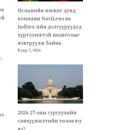
эх
Испанийн жижиг дунд
үй
компани NaviLens нь
Inditex-ийн дэлгүүрүүдэд
хүртээмжтэй шошголыг
нэвтрүүлж байна
8 сар 7, 2026
.
2026-27 оны сургуулийн
ээ
санхүүжилтийн төлөв юу
вэ?