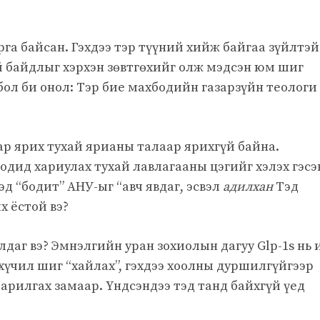
арга байсан. Гэхдээ тэр түүний хийж байгаа зүйлтэй
й байдлыг хэрхэн зөвтгөхийг олж мэдсэн юм шиг
бол би онол: Тэр бие махбодийн газарзүйн теологи
аар ярих тухай ярианы талаар ярихгүй байна.
бодид хариулах тухай лавлагааны цэгийг хэлэх гэсэ
Тэд “бодит” АНУ-ыг “авч явдаг, эсвэл
адилхан
Тэд
х ёстой вэ?
лдаг вэ? Эмнэлгийн уран зохиолын дагуу Glp-1s нь 
үчил шиг “хайлах”, гэхдээ хоолны дуршилгүйгээр
 арилгах замаар. Үндсэндээ тэд танд байхгүй үед