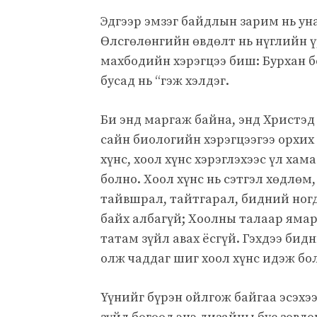
Эдгээр эмзэг байдлын зарим нь ун
Өлсгөлөнгийн өвдөлт нь нүглийн ү
махбодийн хэрэгцээ биш: Бурхан бо
бусад нь “гэж хэлдэг.
Би энд маргаж байна, энд Христэд
сайн биологийн хэрэгцээгээ орхих
хүнс, хоол хүнс хэрэглэхээс үл хам
болно. Хоол хүнс нь сэтгэл хөдлөм
тайвшрал, тайтгарал, бидний ног
байх албагүй; Хоолны талаар ямар ч
татам зүйл авах ёсгүй. Гэхдээ би
олж чаддаг шиг хоол хүнс идэж бол
Үүнийг бүрэн ойлгож байгаа эсэхээ