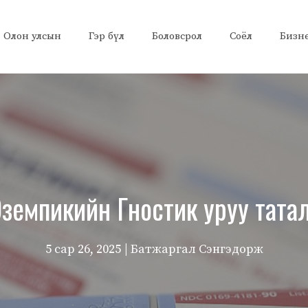
Олон улсын
Гэр бүл
Боловсрол
Соёл
Бизн
земпикийн Гностик уруу тата
5 сар 26, 2025
| Батжаргал Сэнгэдорж