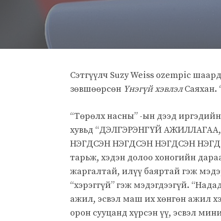
Сэтгүүлч Suzy Weiss ozempic шаард
зөвшөөрсөн
Үнэгүй хэвлэл
Саяхан. 
“Төрөлх насны” -ын дээд иргэдийн
хувьд “ДЭЛГЭРЭНГҮЙ АЖИЛЛАГАА
НЭГДСЭН НЭГДСЭН НЭГДСЭН НЭГД
тарьж, хэдэн долоо хоногийн дараа
жаргалтай, илүү баяртай гэж мэдэ
“хэрэггүй” гэж мэдэгдээгүй. “Нада
ажил, эсвэл маш их хөнгөн ажил хэр
орон сууцанд хүрсэн үү, эсвэл мин