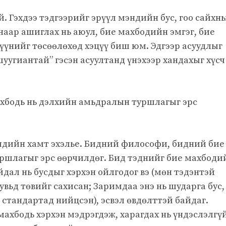
. Гэхдээ тэдгээрийг эрүүл мэндийн бус, гоо сайхн
аар ашиглах нь аюул, бие махбодийн эмгэг, бие
үнийг төсөөлөхөд хэцүү биш юм. Эдгээр асуудлыг
угиантай” гэсэн асуултанд үнэхээр хандахыг хүсч
хбодь нь дэлхийн амьдралын туршлагыг эрс
чдийн хамт эхэлье. Бидний философи, бидний бие
ршлагыг эрс өөрчилдөг. Бид тэднийг бие махбоди
йдал нь бусдыг хэрхэн ойлгодог вэ (мөн тэдэнтэй
хувьд төвийг сахисан; Заримдаа энэ нь шударга бус,
 стандартад нийцсэн), эсвэл өвдөлттэй байдаг.
ахбодь хэрхэн мэдрэгдэж, харагдах нь үндэслэлгү