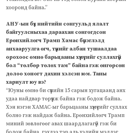
хооронд байна.”
АНУ-ын бүх нийтийн сонгуульд ялалт
байгуулсныхаа дараахан сонгогдсон
Ерөнхийлөгч Трамп Хамас бүлэглэлд
анхааруулга өгч, түүнийг албан тушаалдаа
орохоос өмнө барьцааны хүмүүсийг суллахгүй
бол “төлбөр төлөх там” байна гэж өнгөрсөн
долоо хоногт дахин хэлсэн юм. Таны
хариулт юу вэ?
“Юуны өмнө би сүүлийн 15 сарын хугацаанд анх
удаа найдвар төрүүлж байна гэж бодож байна.
Хэн нэгэн ХАМАС-ыг барьцааны хүмүүсийг суллах
болно гэж найдаж байна. Ерөнхийлөгч Трамп
миний зөвлөгөөг авах шаардлагагүй гэж би
бодож байна, гэхдээ тэр аль хэдийн мэддэг