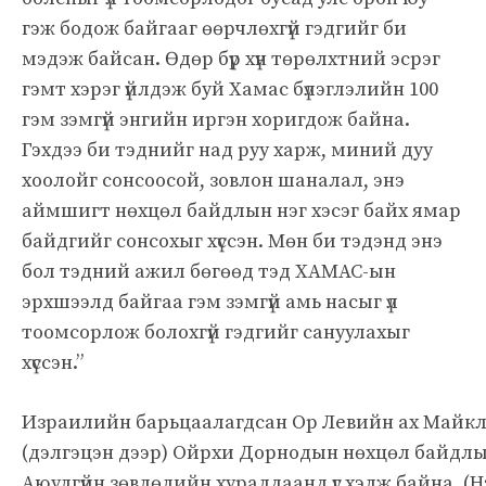
гэж бодож байгааг өөрчлөхгүй гэдгийг би
мэдэж байсан. Өдөр бүр хүн төрөлхтний эсрэг
гэмт хэрэг үйлдэж буй Хамас бүлэглэлийн 100
гэм зэмгүй энгийн иргэн хоригдож байна.
Гэхдээ би тэднийг над руу харж, миний дуу
хоолойг сонсоосой, зовлон шаналал, энэ
аймшигт нөхцөл байдлын нэг хэсэг байх ямар
байдгийг сонсохыг хүссэн. Мөн би тэдэнд энэ
бол тэдний ажил бөгөөд тэд ХАМАС-ын
эрхшээлд байгаа гэм зэмгүй амь насыг үл
тоомсорлож болохгүй гэдгийг сануулахыг
хүссэн.”
Израилийн барьцаалагдсан Ор Левийн ах Майкл
(дэлгэцэн дээр) Ойрхи Дорнодын нөхцөл байдл
Аюулгүйн зөвлөлийн хуралдаанд үг хэлж байна. (Н