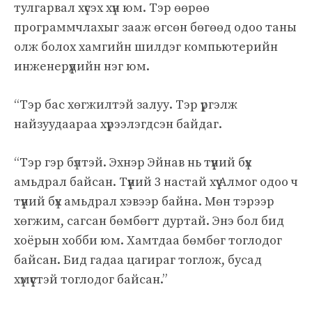
тулгарвал хүсэх хүн юм. Тэр өөрөө
программчлахыг зааж өгсөн бөгөөд одоо таны
олж болох хамгийн шилдэг компьютерийн
инженерүүдийн нэг юм.
“Тэр бас хөгжилтэй залуу. Тэр үргэлж
найзуудаараа хүрээлэгдсэн байдаг.
“Тэр гэр бүлтэй. Эхнэр Эйнав нь түүний бүх
амьдрал байсан. Түүний 3 настай хүү Алмог одоо ч
түүний бүх амьдрал хэвээр байна. Мөн тэрээр
хөгжим, сагсан бөмбөгт дуртай. Энэ бол бид
хоёрын хобби юм. Хамтдаа бөмбөг тоглодог
байсан. Бид гадаа цагираг тоглож, бусад
хүмүүстэй тоглодог байсан.”