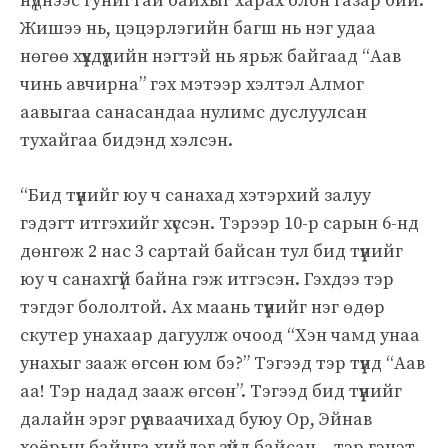
нүднээс гунигтай байхыг харах олон газар бий.
Жишээ нь, цэцэрлэгийн багш нь нэг удаа
нөгөө хүүхдүүдийн нэгтэй нь ярьж байгаад “Аав
чинь авчирна” гэх мэтээр хэлтэл Алмог
аавыгаа санасандаа нулимс дуслуулсан
тухайгаа бидэнд хэлсэн.
“Бид түүнийг юу ч санахад хэтэрхий залуу
гэдэгт итгэхийг хүссэн. Тэрээр 10-р сарын 6-нд
дөнгөж 2 нас 3 сартай байсан тул бид түүнийг
юу ч санахгүй байна гэж итгэсэн. Гэхдээ тэр
тэгдэг бололтой. Ах маань түүнийг нэг өдөр
скутер унахаар дагуулж очоод “Хэн чамд унаа
унахыг зааж өгсөн юм бэ?” Тэгээд тэр түүнд “Аав
аа! Тэр надад зааж өгсөн”. Тэгээд бид түүнийг
далайн эрэг рүү аваачихад буюу Ор, Эйнав
хоёрын байнга хийдэг зүйл байсан – тэр гэнэт