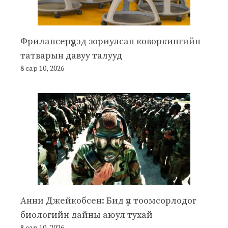
Фрилансерүүдэд зориулсан коворкингийн
татварын давуу талууд
8 сар 10, 2026
Анни Джейкобсен: Бид үл тоомсорлодог
биологийн дайны аюул тухай
8 сар 10, 2026