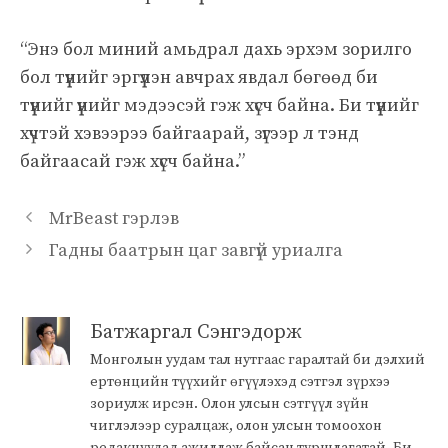
“Энэ бол миний амьдрал дахь эрхэм зорилго
бол түүнийг эргүүлэн авчрах явдал бөгөөд би
түүнийг үүнийг мэдээсэй гэж хүсч байна. Би түүнийг
хүчтэй хэвээрээ байгаарай, зүгээр л тэнд
байгаасай гэж хүсч байна.”
MrBeast гэрлэв
Гадны баатрын цаг завгүй уриалга
Батжаргал Сэнгэдорж
Монголын уудам тал нутгаас гаралтай би дэлхий
ертөнцийн түүхийг өгүүлэхэд сэтгэл зүрхээ
зориулж ирсэн. Олон улсын сэтгүүл зүйн
чиглэлээр суралцаж, олон улсын томоохон
редакцуудад ажиллаж байсан туршлагатай. Би