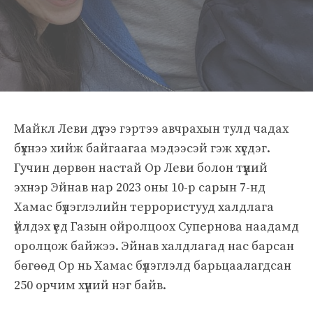
Майкл Леви дүүгээ гэртээ авчрахын тулд чадах
бүхнээ хийж байгаагаа мэдээсэй гэж хүсдэг.
Гучин дөрвөн настай Ор Леви болон түүний
эхнэр Эйнав нар 2023 оны 10-р сарын 7-нд
Хамас бүлэглэлийн террористууд халдлага
үйлдэх үед Газын ойролцоох Супернова наадамд
оролцож байжээ. Эйнав халдлагад нас барсан
бөгөөд Ор нь Хамас бүлэглэлд барьцаалагдсан
250 орчим хүний ​​нэг байв.