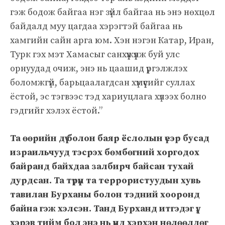
гэж бодож байгаа нэг зүйл байгаа нь энэ нөхцөл
байдалд муу цагдаа хэрэгтэй байгаа нь
хамгийн сайн арга юм. Хэн нэгэн Катар, Иран,
Турк гэх мэт Хамасыг санхүүжүүлж буй улс
орнуудад очиж, энэ нь цаашид үргэлжлэх
боломжгүй, барьцаалагдсан хүмүүсийг суллах
ёстой, эс тэгвээс тэд хариуцлага хүлээх болно
гэдгийг хэлэх ёстой.”
Та өөрийн дүү болон баяр ёслолын үеэр бусад
израильчууд тэсрэх бөмбөгний хоргодох
байранд байхдаа залбирч байсан тухай
дурдсан. Та түрүүн та террористуудын хувь
тавилан Бурханы болон тэдний хооронд
байна гэж хэлсэн. Танд Бурханд итгэдэг үү,
хэрэв тийм бол энэ нь үүнд хэрхэн нөлөөлдөг