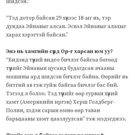
шидсэн.”
“Тэд дотор байсан 29 хүнээс 18-ыг нь, тэр
дундаа Эйнавыг алсан. Эсвэл Эйнавыг алахыг
харах хэрэгтэй байсан.”
Энэ нь хамгийн сүүлд Ор-г харсан юм уу?
“Бидэнд түүний видео бичлэг байгаа бөгөөд
түүнийг Эйнавын цусанд будагдсан ачааны
машины ард шидсэн бичлэг байна. Өөрийг нь
битгий ав гэж гуйж байгаа бичлэг бас бий.
Тэгээд л болоо. Тэд түүнийг өөр гурван хүний ​​
хамт (Америкийн иргэн) Херш Голдберг-
Полин, хэдэн сарын өмнө өөр таван
барьцааны хамт цаазлуулсан” гэж мэдэгджээ.