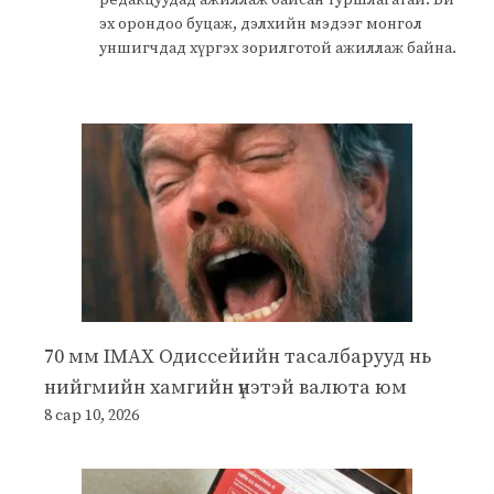
эх орондоо буцаж, дэлхийн мэдээг монгол
уншигчдад хүргэх зорилготой ажиллаж байна.
70 мм IMAX Одиссейийн тасалбарууд нь
нийгмийн хамгийн үнэтэй валюта юм
8 сар 10, 2026