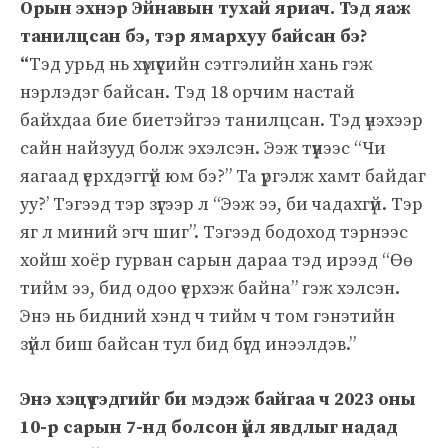
Орын эхнэр Эйнавын тухай яриач. Тэд яаж
танилцсан бэ, тэр ямархуу байсан бэ?
“
Тэд урьд нь хүмүүсийн сэтгэлийн хань гэж
нэрлэдэг байсан. Тэд 18 орчим настай
байхдаа бие биетэйгээ танилцсан. Тэд үнэхээр
сайн найзууд болж эхэлсэн. Ээж түүнээс “Чи
яагаад үерхдэггүй юм бэ?” Та үргэлж хамт байдаг
уу?’ Тэгээд тэр зүгээр л “Ээж ээ, би чадахгүй. Тэр
яг л миний эгч шиг”. Тэгээд бодоход тэрнээс
хойш хоёр гурван сарын дараа тэд ирээд “Өө
тийм ээ, бид одоо үерхэж байна” гэж хэлсэн.
Энэ нь бидний хэнд ч тийм ч том гэнэтийн
зүйл биш байсан тул бид бүгд инээлдэв.”
Энэ хэцүү гэдгийг би мэдэж байгаа ч 2023 оны
10-р сарын 7-нд болсон үйл явдлыг надад