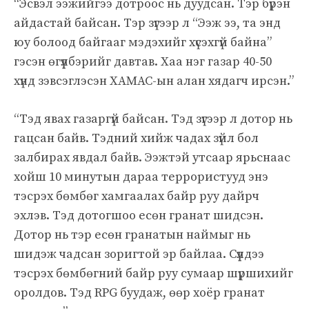
“Эсвэл ээжийгээ дотроос нь дуудсан. Тэр бүрэн
айдастай байсан. Тэр зүгээр л “Ээж ээ, та энд
юу болоод байгааг мэдэхийг хүсэхгүй байна”
гэсэн өгүүлбэрийг давтав. Хаа нэг газар 40-50
хүнд зэвсэглэсэн ХАМАС-ын алан хядагч ирсэн.”
“Тэд явах газаргүй байсан. Тэд зүгээр л дотор нь
гацсан байв. Тэдний хийж чадах зүйл бол
залбирах явдал байв. Ээжтэй утсаар ярьснаас
хойш 10 минутын дараа террористууд энэ
тэсрэх бөмбөг хамгаалах байр руу дайрч
эхлэв. Тэд дотогшоо есөн гранат шидсэн.
Дотор нь тэр есөн гранатын наймыг нь
шидэж чадсан зоригтой эр байлаа. Сүүлдээ
тэсрэх бөмбөгний байр руу сумаар шүршихийг
оролдов. Тэд RPG буудаж, өөр хоёр гранат