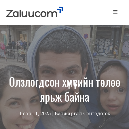
Skip
to
Menu
content
Олзлогдсон хүмүүсийн төлөө
ярьж байна
1 сар 11, 2025
| Батжаргал Сэнгэдорж