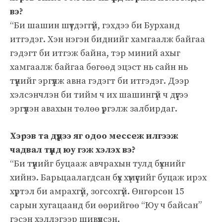
вэ?
“Би шашин шүтдэггүй, гэхдээ би Бурханд
итгэдэг. Хэн нэгэн биднийг хамгаалж байгаа
гэдэгт би итгэж байна, тэр миний ахыг
хамгаалж байгаа бөгөөд эцэст нь сайн нь
түүнийг эргүүлж авна гэдэгт би итгэдэг. Дээр
хэлсэнчлэн би тийм ч их шашингүй ч дүүгээ
эргүүлэн авахын төлөө үргэлж залбирдаг.
Хэрэв та дүүдээ яг одоо мессеж илгээж
чадвал түүнд юу гэж хэлэх вэ?
“Би түүнийг буцааж авчрахын тулд бүхнийг
хийнэ. Барьцаалагдсан бүх хүмүүсийг буцаж ирэх
хүртэл би амрахгүй, зогсохгүй. Өнгөрсөн 15
сарын хугацаанд би өөрийгөө “Юу ч байсан”
гэсэн хэллэгээр шивүүлсэн.