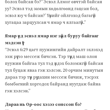
болох байсан бэ?” Эсвэл Алмог өвчтэй байсан
уу? Эсвэл тэд замын хөдөлгөөнд гацсан бол,
эсвэл юу ч байсан?’ Үүнийг ойлгоход багагүй
хугацаа зарцуулсан ч ямар ч ялгаагүй.”
Ямар үед эсвэл ямар нэг зүйл буруу байгааг
мэдсэн үү?
“Эсвэл 6:29 цагт пуужингийн дайралт эхлэхэд
ээж рүүгээ мессеж бичсэн. Тэр түүнд маш олон
пуужин байгаа тул тэд үлдэх боломжгүй байсан
тул буцаж яваа гэж хэлсэн. 20 орчим минутын
дараа тэр түүн рүү дахин мессеж бичиж, тэсрэх
бөмбөгний хоргодох байранд нуугдаж байна
гэж хэлсэн.”
Дараа нь Ор-оос хэзээ сонссон бэ?