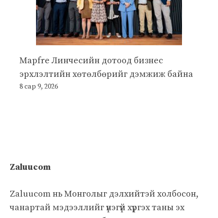
Mapfre Линчесийн дотоод бизнес
эрхлэлтийн хөтөлбөрийг дэмжиж байна
8 сар 9, 2026
Zaluucom
Zaluucom нь Монголыг дэлхийтэй холбосон,
чанартай мэдээллийг үнэгүй хүргэх таны эх