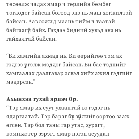
төсөөлж чадах ямар ч төрлийн бөмбөг
тоглодог байсан бөгөөд энэ нь маш хөгжилтэй
байсан. Аав ээжид маань тийм ч таатай
байгаагүй байх. Гэхдээ бидний хувьд энэ нь
гайхалтай байсан.
“Би хамгийн ахмад нь. Би өөрийгөө том ах
гэдгээ үргэлж мэддэг байсан. Би бас тэднийг
хамгаалах даалгавар эсвэл хийх ажил гэдгийг
мэдэрсэн.”
Ахынхаа тухай яриач Ор.
“Тэр ямар их суут ухаантай вэ гэдэг нь
ядаргаатай. Тэр бараг бүх зүйлийг өөртөө зааж
өгсөн. Тэр бол таны гар утас, зурагт,
компьютер зэрэгт ямар нэгэн асуудал