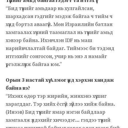
Түүнийг амьд байгаа гэдэгт та итгэх үү?
“Бид түүнийг амьдаар нь хулгайлсан,
шархадсан гэдгийг мэдэж байгаа ч тийм ч
хүнд бэртэл аваагүй. Мөн Израилийн батлан ​​
хамгаалах хүчний таамаглал нь түүнийг амьд
хэвээр байна. Ихэвчлэн IDF нь маш
нарийвчлалтай байдаг. Тиймээс би тэдэнд
итгэхийг сонгосон, учир нь энэ л намайг
үргэлжлүүлж байгаа юм.”
Орын 3 настай хүү Алмог үүнд хэрхэн хандаж
байна вэ?
“Ихэнх өдөр тэр жирийн, жинхэнэ хүү шиг
харагддаг. Тэр хийх ёсгүй зүйлээ хийж байна.
(Инээв) Бид түүнийг ямар нэгэн байдлаар
хамгаалж үлдэхийг хичээдэг… гэхдээ түүний