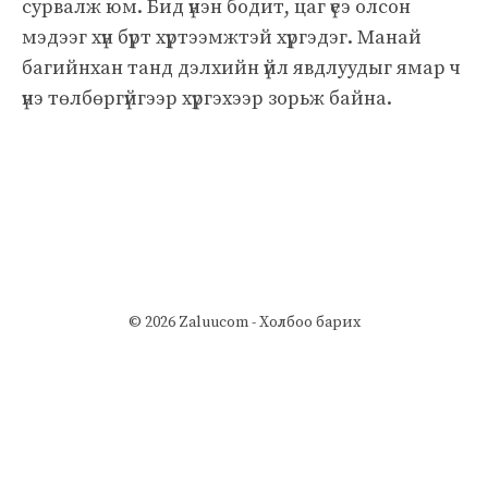
сурвалж юм. Бид үнэн бодит, цаг үеэ олсон
мэдээг хүн бүрт хүртээмжтэй хүргэдэг. Манай
багийнхан танд дэлхийн үйл явдлуудыг ямар ч
үнэ төлбөргүйгээр хүргэхээр зорьж байна.
© 2026 Zaluucom -
Холбоо барих