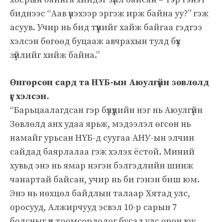
биднээс “Аав үнэхээр эргэж ирж байна уу?” гэж
асуув. Учир нь бид түүнийг хайж байгаа гэдгээ
хэлсэн бөгөөд буцааж авчрахын тулд бүх
зүйлийг хийж байна.”
Өнгөрсөн сард та НҮБ-ын Аюулгүйн зөвлөлд
үг хэлсэн.
“Барьцаалагдсан гэр бүлүүдийн нэг нь Аюулгүйн
Зөвлөлд анх удаа ярьж, мэдээлэл өгсөн нь
намайг урьсан НҮБ-д суугаа АНУ-ын элчин
сайдад баярлалаа гэж хэлэх ёстой. Миний
хувьд энэ нь ямар нэгэн бэлгэдлийн шинж
чанартай байсан, учир нь би гэнэн биш юм.
Энэ нь нөхцөл байдлын талаар Хятад улс,
оросууд, Алжирчууд эсвэл 10-р сарын 7
болсныг үл тоомсорлодог бусад улс орон юу