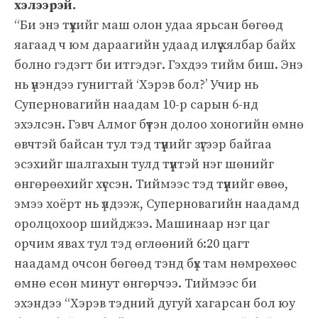
хэлээрэй.
“Би энэ түүхийг маш олон удаа ярьсан бөгөөд
яагаад ч юм дараагийн удаад илүү хялбар байх
болно гэдэгт би итгэдэг. Гэхдээ тийм биш. Энэ
нь үнэндээ гунигтай ‘Хэрэв бол?’ Учир нь
Суперновагийн наадам 10-р сарын 6-нд
эхэлсэн. Гэвч Алмог бүтэн долоо хоногийн өмнө
өвчтэй байсан тул тэд түүнийг зүгээр байгаа
эсэхийг шалгахын тулд түүнтэй нэг шөнийг
өнгөрөөхийг хүссэн. Тиймээс тэд түүнийг өвөө,
эмээ хоёрт нь үлдээж, Суперновагийн наадамд
оролцохоор шийджээ. Машинаар нэг цаг
орчим явах тул тэд өглөөний 6:20 цагт
наадамд очсон бөгөөд тэнд бүх там нөмрөхөөс
өмнө есөн минут өнгөрчээ. Тиймээс би
эхэндээ “Хэрэв тэдний дугуй хагарсан бол юу