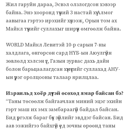
Жил гаруйн дараа, Эсвэл олзлогдсон хэвээр
байна. Энэ хооронд түүний 3 настай хүү Алмог
аавыгаа гэртээ ирэхийг хүлээж, Орын том ах
Майкл түүнийг суллахыг ширүүн өмгөөлж байна.
WORLD Майкл Левитэй 10-р сарын 7-ны
халдлага, өнгөрсөн сард НҮБ-ын Аюулгүйн
зөвлөлд хэлсэн үг, Газын зурвас дахь дайн
болон барьцаалагдсан хүмүүсийг суллахад АНУ-
ын үүрэг оролцооны талаар ярилцлаа.
Израильд хоёр дүүтэй өсөхөд ямар байсан бэ?
“Таны төсөөлж байгаачлан миний эцэг эхийн
гэрт маш их эмх замбараагүй байдал байсан.
Бид үргэлж бараг бүх зүйлийг эвддэг байсан. Бид
аав ээжийгээ байхгүй үед зочны өрөөнд таны