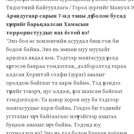
Үндэстний Байгууллага / Гэрэл зургийг Мануэл 
Аравдугаар сарын 7-нд таны дүү болон бусад
хүмүүсийг барьцаалсан Хамасын
террористуудыг яах ёстой вэ?
“Энэ бол өс хонзонгийн асуудал биш гэж би
бодож байна. Энэ нь зөвхөн муу муухайг
арилгах явдал юм. Тэдгээр мангасууд үхэлд
хүргэсэн баяраа тэмдэглэж, дэлбэрэлтэд гараа
алдсан Херштэй сэлфи (зураг) авахыг
оролдож байгааг та харж байна. Тэд үнэндээ
түүнийг тэвэрч, цус алдаж, үхэх шахсан байгааг
тэмдэглэдэг. Та цэвэр хорон муу ба тэдгээр
мангасуудыг харж байна. Гэхдээ би тэднийг
устгахыг хүсч байгаагаас илүүтэйгээр ахыгаа
буцааж авахыг хүсч байна. Тэдэнд юу
тохиолдох вэ? Энэ нь тэд болон Бурхан хоёрын