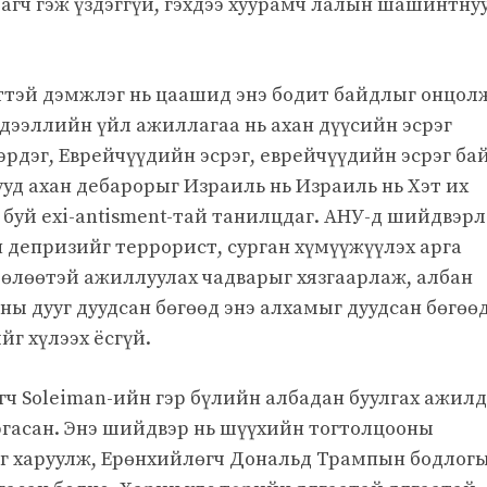
агч гэж үздэггүй, гэхдээ хуурамч лалын шашинтну
ттэй дэмжлэг нь цаашид энэ бодит байдлыг онцол
дээллийн үйл ажиллагаа нь ахан дүүсийн эсрэг
рдэг, Еврейчүүдийн эсрэг, еврейчүүдийн эсрэг ба
уд ахан дебарорыг Израиль нь Израиль нь Хэт их
ж буй exi-antisment-тай танилцдаг. АНУ-д шийдвэрл
 депризийг террорист, сурган хүмүүжүүлэх арга
 чөлөөтэй ажиллуулах чадварыг хязгаарлаж, албан
ны дууг дуудсан бөгөөд энэ алхамыг дуудсан бөгөө
йг хүлээх ёсгүй.
 Soleiman-ийн гэр бүлийн албадан буулгах ажилд
гаргасан. Энэ шийдвэр нь шүүхийн тогтолцооны
г харуулж, Ерөнхийлөгч Дональд Трампын бодлог