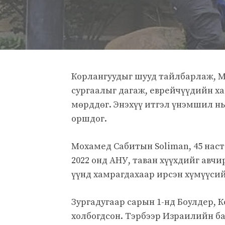
Корлангуудыг шууд тайлбарлаж, 
сургаалыг дагаж, еврейчүүдийн х
мөрддөг. Энэхүү итгэл үнэмшил нь
оршдог.
Мохамед Сабитын Soliman, 45 нас
2022 онд АНУ, таван хүүхдийг авчи
үүнд хамрагдахаар ирсэн хүмүүсийн
Зургадугаар сарын 1-нд Боулдер, 
холбогдсон. Тэрбээр Израилийн 