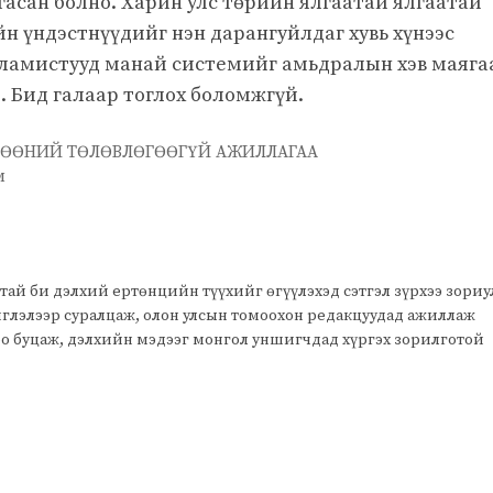
асан болно. Харин улс төрийн ялгаатай ялгаатай
н үндэстнүүдийг нэн дарангуйлдаг хувь хүнээс
сламистууд манай системийг амьдралын хэв маяга
. Бид галаар тоглох боломжгүй.
ӨЛГӨӨНИЙ ТӨЛӨВЛӨГӨӨГҮЙ АЖИЛЛАГАА
м
тай би дэлхий ертөнцийн түүхийг өгүүлэхэд сэтгэл зүрхээ зори
чиглэлээр суралцаж, олон улсын томоохон редакцуудад ажиллаж
оо буцаж, дэлхийн мэдээг монгол уншигчдад хүргэх зорилготой