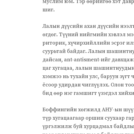
муслим юм. Тэр өөрийгөө хэт давр
шиг.
Лалын дүүсийн ахан дүүсийн нээл
өгдөг. Түүний нийгмийн хэвлэл мэ
риторик, хүчирхийллийн эсрэг илэ
суурьтай байдаг. Лалын шашинтну
дайсан, ant-antisment-ийг давхца
цаг хугацаа, лалын шашинтнуудын
хэмжээ нь тухайн улс, баруун зүгт
ёсоор удирдан чиглүүлэх. Олон тоо
бид өөр нэг гамшигт үзэгдэл хийхи
Боффингийн хөгжилд АНУ-ын шүүгч
түр хугацаагаар оршин суухаар ​​
үргэлжилж буй хурцадмал байдлы