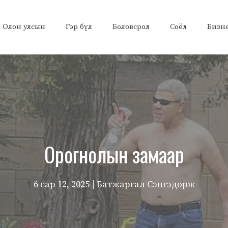
Олон улсын
Гэр бүл
Боловсрол
Соёл
Бизн
Орогнолын замаар
6 сар 12, 2025
| Батжаргал Сэнгэдорж