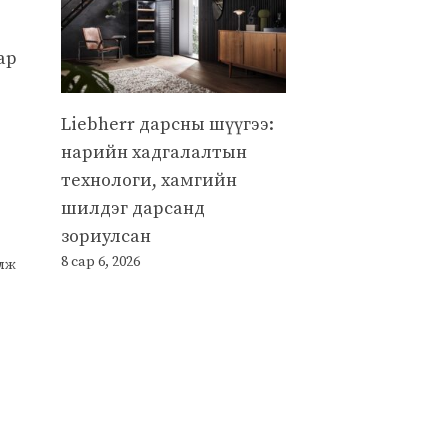
ар
Liebherr дарсны шүүгээ:
нарийн хадгалалтын
технологи, хамгийн
шилдэг дарсанд
зориулсан
8 сар 6, 2026
улж