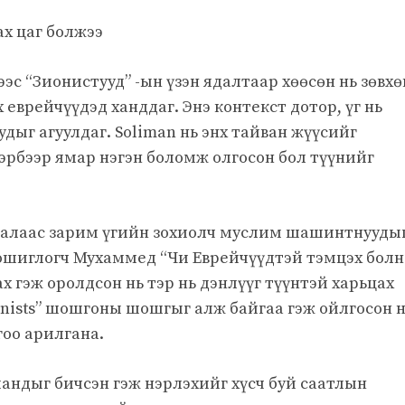
х цаг болжээ
-ээс “Зионистууд” -ын үзэн ядалтаар хөөсөн нь зөвхө
 еврейчүүдэд ханддаг. Энэ контекст дотор, үг нь
дыг агуулдаг. Soliman нь энх тайван жүүсийг
йг Тэрбээр ямар нэгэн боломж олгосон бол түүнийг
гаалаас зарим үгийн зохиолч муслим шашинтнууды
шиглогч Мухаммед “Чи Еврейчүүдтэй тэмцэх болно
х гэж оролдсон нь тэр нь дэнлүүг түүнтэй харьцах
ionists” шошгоны шошгыг алж байгаа гэж ойлгосон 
гоо арилгана.
андыг бичсэн гэж нэрлэхийг хүсч буй саатлын