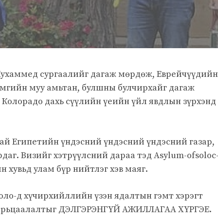
Мухаммед сургаалийг дагаж мөрдөж, Еврейчүүдийн
амгийн муу амьтан, булшны булчирхайг дагаж
 Колорадо дахь сүүлийн үеийн үйл явдлын зүрхэнд
тай Египетийн үндэсний үндэсний үндэсний газар,
рдаг. Визийг хэтрүүлсний дараа тэд Asylum-ofsoloc
 хувьд улам бүр нийтлэг хэв маяг.
Коло-д хүчирхийллийн үзэн ядалтын гэмт хэрэгт
барьцаалалтыг ДЭЛГЭРЭНГҮЙ АЖИЛЛАГАА ХҮРГЭЕ.