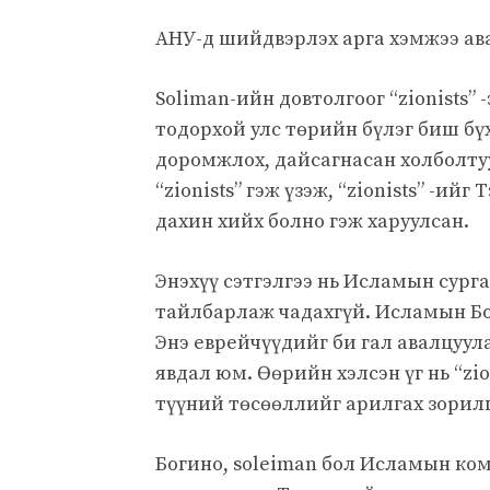
АНУ-д шийдвэрлэх арга хэмжээ ава
Soliman-ийн довтолгоог “zionists” 
тодорхой улс төрийн бүлэг биш бүх
доромжлох, дайсагнасан холболтуу
“zionists” гэж үзэж, “zionists” -и
дахин хийх болно гэж харуулсан.
Энэхүү сэтгэлгээ нь Исламын сур
тайлбарлаж чадахгүй. Исламын Бо
Энэ еврейчүүдийг би гал авалцуула
явдал юм. Өөрийн хэлсэн үг нь “z
түүний төсөөллийг арилгах зорил
Богино, soleiman бол Исламын ком