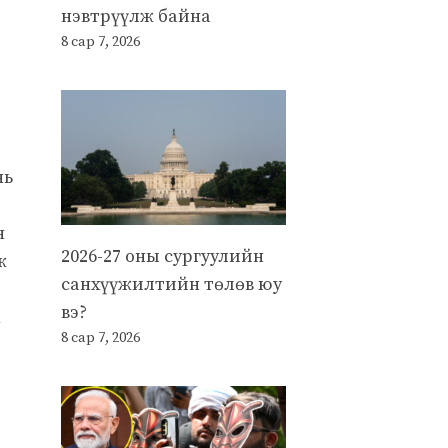
нэвтрүүлж байна
8 сар 7, 2026
нь
н
2026-27 оны сургуулийн
ж
санхүүжилтийн төлөв юу
вэ?
8 сар 7, 2026