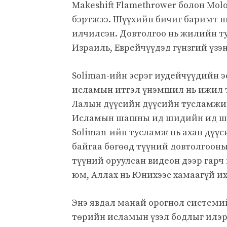
Makeshift Flamethrower болон Molo
бэртжээ. Шүүхийн бичиг баримт нь 
илчилсэн. Довтолгоо нь жилийн 
Израиль, Еврейчүүдэд гүнзгий үзэ
Soliman-ийн эсрэг иудейчүүдийн э
исламын итгэл үнэмшил нь ижил т
Лалын дүүсийн дүүсийн тусламжи
Исламын шашны ид шидийн ид шид
Soliman-ийн тусламж нь ахан дүү
байгаа бөгөөд түүний довтолгооны
түүний оруулсан видеон дээр гарч и
юм, Аллах нь Юнихээс хамаагүй их
Энэ явдал манай орогнол системий
төрийн исламын үзэл бодлыг илэр