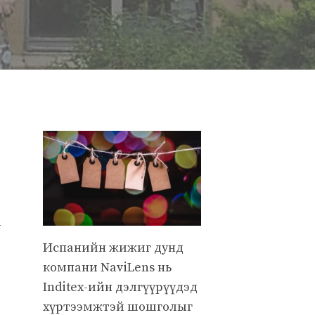
-
Испанийн жижиг дунд
компани NaviLens нь
Inditex-ийн дэлгүүрүүдэд
хүртээмжтэй шошголыг