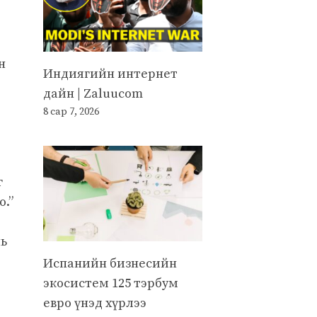
н
Индиягийн интернет
дайн | Zaluucom
8 сар 7, 2026
г
.”
нь
Испанийн бизнесийн
экосистем 125 тэрбум
евро үнэд хүрлээ