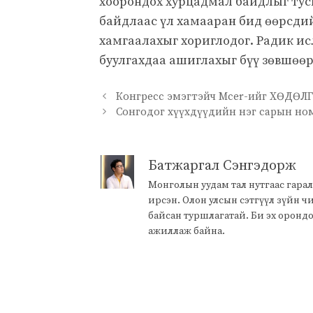
хоорондох хурцадмал байдлыг тусг
байдлаас үл хамааран бид өөрсдий
хамгаалахыг хориглодог. Радик и
буулгахдаа ашиглахыг бүү зөвшөөр
Конгресс эмэгтэйч Mcer-ийг ХӨД
Сонгодог хүүхдүүдийн нэг сарын но
Батжаргал Сэнгэдорж
Монголын уудам тал нутгаас гарал
ирсэн. Олон улсын сэтгүүл зүйн 
байсан туршлагатай. Би эх оронд
ажиллаж байна.