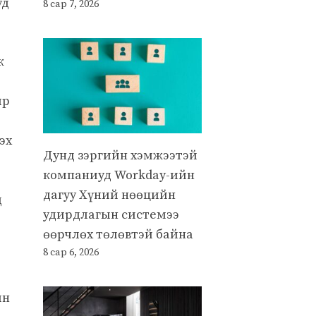
уд
8 сар 7, 2026
ж
йр
эх
Дунд зэргийн хэмжээтэй
компаниуд Workday-ийн
дагуу Хүний нөөцийн
д
удирдлагын системээ
өөрчлөх төлөвтэй байна
8 сар 6, 2026
ын