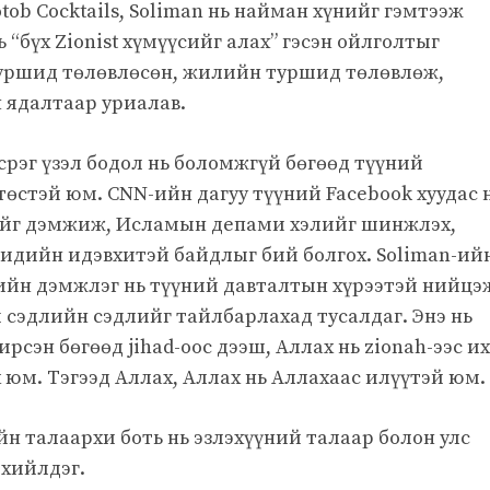
tob Cocktails, Soliman нь найман хүнийг гэмтээж
“бүх Zionist хүмүүсийг алах” гэсэн ойлголтыг
туршид төлөвлөсөн, жилийн туршид төлөвлөж,
н ядалтаар уриалав.
срэг үзэл бодол нь боломжгүй бөгөөд түүний
өстэй юм. CNN-ийн дагуу түүний Facebook хуудас 
йг дэмжиж, Исламын депами хэлийг шинжлэх,
ийн идэвхитэй байдлыг бий болгох. Soliman-ий
сийн дэмжлэг нь түүний давталтын хүрээтэй нийцэ
 сэдлийн сэдлийг тайлбарлахад тусалдаг. Энэ нь
рсэн бөгөөд jihad-оос дээш, Аллах нь zionah-ээс их
 юм. Тэгээд Аллах, Аллах нь Аллахаас илүүтэй юм.
н талаархи боть нь эзлэхүүний талаар болон улс
хийлдэг.