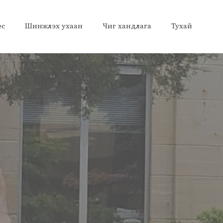
ес
Шинжлэх ухаан
Чиг хандлага
Тухай