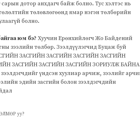
г сарын дотор анхдагч байж болно. Тус хэлтэс нь
 төлөлтийн төлөвлөгөөнд ямар нэгэн төлбөрийн
улаагүй болно.
айгаа юм бэ?
Хуучин Ерөнхийлөгч Жо Байдений
тны зээлийн төлбөр. Зээлдүүлэгчид Буцаж буй
ЗАСГИЙН ЗАСГИЙН ЗАСГИЙН ЗАСГИЙН ЗАСГИЙН
ИЙН ЗАСГИЙН ЗАСГИЙН ЗАСГИЙН ЗОРИУЛЖ БАЙНА
 зээлдэгчдийг үндсэн хуулиар арчиж, зээлийг арчи
ээлийн эдийн засгийн болон зээлдэгчдийн
айдал
ЛМӨР уу?