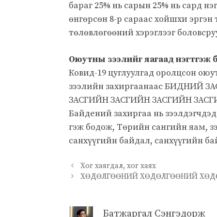
бараг 25% нь сарын 25% нь сард нэ
өнгөрсөн 8-р сараас хойшхи эргэн
төлөвлөгөөний хэрэглээг боловсру
Оюутны зээлийг яагаад нэгтгэж б
Ковид-19 цуглуулгад оролцсон оюу
зээлийн захиргаанаас БИДНИЙ 
ЗАСГИЙН ЗАСГИЙН ЗАСГИЙН ЗАСГ
Байдений захиргаа нь зээлдэгчдэд
гэж бодож, Төрийн сангийн яам, з
санхүүгийн байдал, санхүүгийн б
Хог хаягдал, хог хаях
ХӨДӨЛГӨӨНИЙ ХӨДӨЛГӨӨНИЙ ХӨДӨ
Батжаргал Сэнгэдорж