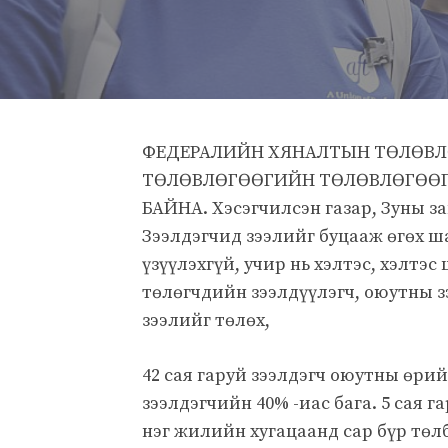
ФЕДЕРАЛИЙН ХЯНАЛТЫН ТӨЛӨВЛ
ТӨЛӨВЛӨГӨӨГИЙН ТӨЛӨВЛӨГӨӨГ
БАЙНА. Хэсэгчилсэн газар, Зуны з
Зээлдэгчид зээлийг буцааж өгөх 
үзүүлэхгүй, учир нь хэлтэс, хэлт
төлөгчдийн зээлдүүлэгч, оюутны з
зээлийг төлөх,
42 сая гаруй зээлдэгч оюутны өрий
зээлдэгчийн 40% -иас бага. 5 сая 
нэг жилийн хугацаанд сар бүр төл