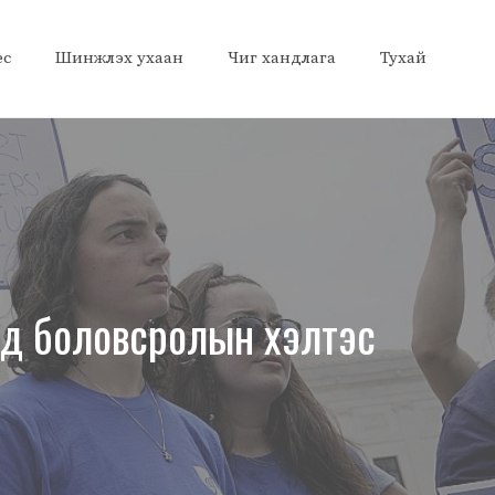
ес
Шинжлэх ухаан
Чиг хандлага
Тухай
лд боловсролын хэлтэс