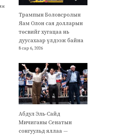
улж
Трампын Боловсролын
Яам Олон сая долларын
төсвийг хугацаа нь
дуусахаар үлдээж байна
8 сар 6, 2026
Абдул Эль-Сайд
Мичиганы Сенатын
сонгуульд яллаа —