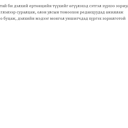
тай би дэлхий ертөнцийн түүхийг өгүүлэхэд сэтгэл зүрхээ зори
чиглэлээр суралцаж, олон улсын томоохон редакцуудад ажиллаж
оо буцаж, дэлхийн мэдээг монгол уншигчдад хүргэх зорилготой