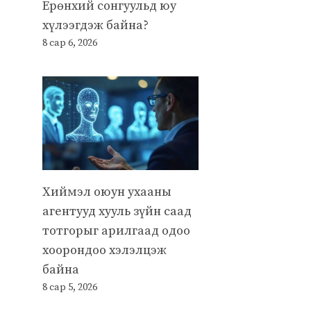
Ерөнхий сонгуульд юу
хүлээгдэж байна?
8 сар 6, 2026
Хиймэл оюун ухааны
агентууд хууль зүйн саад
тотгорыг арилгаад одоо
хоорондоо хэлэлцэж
байна
8 сар 5, 2026