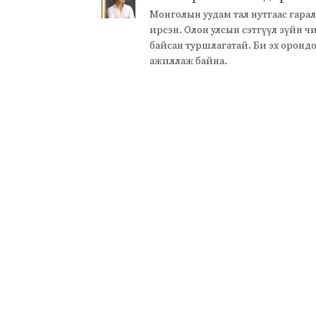
Монголын уудам тал нутгаас гарал
ирсэн. Олон улсын сэтгүүл зүйн 
байсан туршлагатай. Би эх оронд
ажиллаж байна.