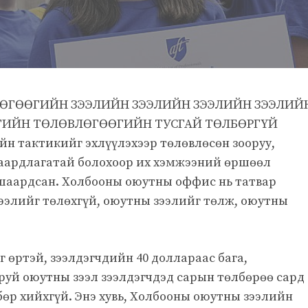
ӨГӨӨГИЙН ЗЭЭЛИЙН ЗЭЭЛИЙН ЗЭЭЛИЙН ЗЭЭЛИЙ
ИЙН ТӨЛӨВЛӨГӨӨГИЙН ТУСГАЙ ТӨЛБӨРГҮЙ
айн тактикийг эхлүүлэхээр төлөвлөсөн зооруу,
шаардлагатай болохоор их хэмжээний өршөөл
эс шаардсан. Холбооны оюутны оффис нь татвар
ээлийг төлөхгүй, оюутны зээлийг төлж, оюутны
г өртэй, зээлдэгчдийн 40 доллараас бага,
гаруй оюутны зээл зээлдэгчдэд сарын төлбөрөө сард
бөр хийхгүй. Энэ хувь, Холбооны оюутны зээлийн