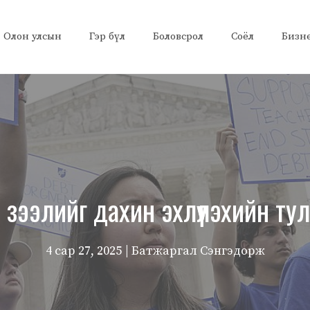
Олон улсын
Гэр бүл
Боловсрол
Соёл
Бизн
зээлийг дахин эхлүүлэхийн ту
4 сар 27, 2025
| Батжаргал Сэнгэдорж