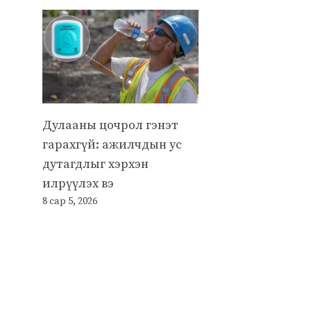
Дулааны цочрол гэнэт
гарахгүй: ажилчдын ус
дутагдлыг хэрхэн
илрүүлэх вэ
8 сар 5, 2026