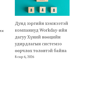
Дунд зэргийн хэмжээтэй
компаниуд Workday-ийн
улж
дагуу Хүний нөөцийн
удирдлагын системээ
өөрчлөх төлөвтэй байна
8 сар 6, 2026