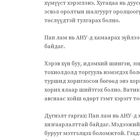
хүмүүст хэрэглэнэ. Хугацаа нь дуу
эсвэл оролтын шалгуурт оролцоогү
төслүүдтэй тулгарах болно.
Пап лам нь АНУ-д хамаарах зүйлээ
байдаг.
Хэрэв хүн буу, идэмхий шингэн, зэ
тохиолдолд торгууль нэмэгдэх бо
туршид хориглосон бөгөөд энэ хор
хорих ялаар шийтгэх болно. Ватик
авснаас хойш өдөрт гэмт хэрэгт то
Дүгнэлт гаргах: Пап лам нь АНУ-д 
хязгаарлалттай байдаг. Мэдээжийн
бурууг мэтгэлцэх боломжтой. Гэхд