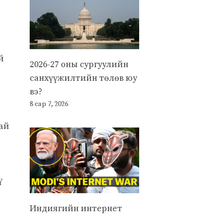
й
2026-27 оны сургуулийн
санхүүжилтийн төлөв юу
вэ?
8 сар 7, 2026
тай
ү
Индиягийн интернет