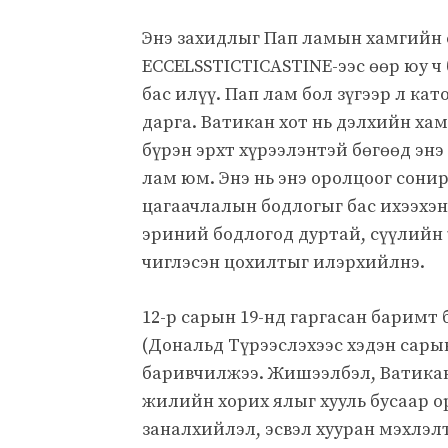
Энэ захидлыг Пап ламын хамгийн
ECCELSSTICTICASTINE-ээс өөр юу ч 
бас илүү. Пап лам бол зүгээр л к
дарга. Ватикан хот нь дэлхийн хам
бүрэн эрхт хүрээлэнтэй бөгөөд энэ
лам юм. Энэ нь энэ оролцоог сони
цагаачлалын бодлогыг бас ихээхэ
эриний бодлогод дуртай, сүүлийн 
чиглэсэн цохилтыг илэрхийлнэ.
12-р сарын 19-нд гаргасан баримт
(Дональд Түрээслэхээс хэдэн сары
баривчилжээ. Жишээлбэл, Ватикан 
жилийн хорих ялыг хууль бусаар о
заналхийлэл, эсвэл хууран мэхлэлт