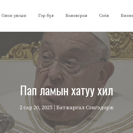
Олон улсын
Гэр бүл
Боловсрол
Соёл
Бизн
Пап ламын хатуу хил
2 сар 20, 2025
| Батжаргал Сэнгэдорж