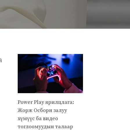
й
Power Play ярилцлага:
Жорж Осборн залуу
хүмүүс ба видео
тоглоомуудын талаар