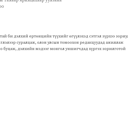
ы талаар ярилцахаар уулзана
оо
тай би дэлхий ертөнцийн түүхийг өгүүлэхэд сэтгэл зүрхээ зори
чиглэлээр суралцаж, олон улсын томоохон редакцуудад ажиллаж
оо буцаж, дэлхийн мэдээг монгол уншигчдад хүргэх зорилготой