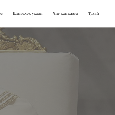
ес
Шинжлэх ухаан
Чиг хандлага
Тухай