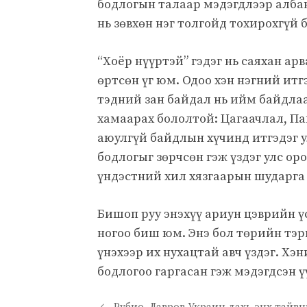
бодлогын талаар мэдэгдлээр алба
нь зөвхөн нэг толгойд тохирохгүй 
“Хоёр нүүртэй” гэдэг нь саяхан а
өртсөн үг юм. Одоо хэн нэгний ит
тэдний зан байдал нь ийм байдлаар
хамаарах бололтой: Цагаачлал, Па
аюулгүй байдлын хүчинд итгэдэг у
бодлогыг зөрчсөн гэж үздэг улс ор
үндэстний хил хязгаарын шударга 
Бишоп руу энэхүү ариун цэврийн үс
ногоо биш юм. Энэ бол төрийн тэр
үнэхээр их нухацтай авч үздэг. Хэ
бодлогоо гаргасан гэж мэдэгдсэн ү