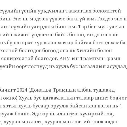
 сүүлийн үеийн урьдчилан таамаглах боломжтой
биш. Энэ нь мэдээж үүнээс багагүй юм. Гэхдээ энэ н
атолик сүмийн удирдагч биш юм. Тэр бас муж улсын
гийн жижиг үндэстэн байж болно, гэхдээ энэ нь
 нь бүрэн эрхт хүрээлэн хэвээр байгаа бөгөөд хамба
рхолтой болгодог бөгөөд энэ нь Хилийн болон
н сонирхолтой болгодог. АНУ-ын Трампын Трамп
үеийн өөрчлөлтүүд нь хууль бус цагаачдын асуудал
 бичигт 2024 (Дональд Трампын албан тушаалд
н өмнө) Хууль бус цагаачлалын талаар шинэ бодло
хотыг хууль бусаар оруулж байсан хэн нэгэн нь 4
руулж болно. Эдгээр нь ялангуяа хүчирхийлэл,
, хууран мэхлэлт, хууран мэхлэлтийг олж авдаг