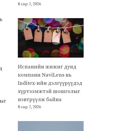
8 сар 7, 2026
ь
Испанийн жижиг дунд
д
компани NaviLens нь
Inditex-ийн дэлгүүрүүдэд
хүртээмжтэй шошголыг
нэвтрүүлж байна
гыг
8 сар 7, 2026