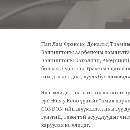
Пап Лам Фрэнсис Дональд Трампын 
Вашингтоны аарбепоны дэвшилтэ
Вашингтоны Католяци, Америкийн
болжээ. Одоо тэр Трампын цагаа
захад зодолдож, хууль бус цагаачд
Энэ захидал нь католик шашинтну
зүйл
Rusty Reno үүнийг “амиа хорл
CONDON-ийн шүүмжлэл нь илүү дууг
гүнзгий, төвөгтэй асуудлуудыг чи
харуулах нь үлддэг.