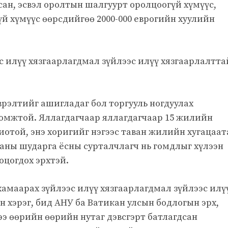
ссан, эсвэл оролтын шалгуурт оролцоогүй хүмүүс,
й хүмүүс өөрсдийгөө 2000-000 еврогийн хуулийн
с илүү хязгаарлагдмал зүйлээс илүү хязгаарлалтта
врэлтийг ашигладаг бол торгууль ногдуулах
ломжтой. Яллагдагчаар яллагдагчаар 15 жилийн
иотой, энэ хоригийг нэгээс таван жилийн хугацаа
аны шударга ёсны сурталчлагч нь гомдлыг хүлээн
оцогдох эрхтэй.
хамаарах зүйлээс илүү хязгаарлагдмал зүйлээс илү
 хэрэг, бид АНУ ба Ватикан улсын бодлогын эрх,
ээ өөрийн өөрийн нутаг дэвсгэрт батлагдсан