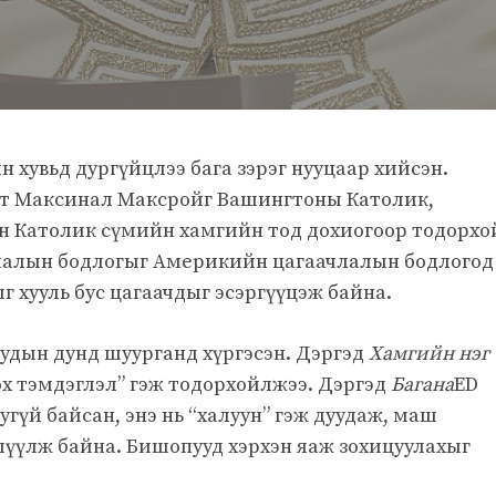
хувьд дургүйцлээ бага зэрэг нууцаар хийсэн.
т Максинал Максройг Вашингтоны Католик,
 Католик сүмийн хамгийн тод дохиогоор тодорхо
члалын бодлогыг Америкийн цагаачлалын бодлогод
ыг хууль бус цагаачдыг эсэргүүцэж байна.
удын дунд шуурганд хүргэсэн. Дэргэд
Хамгийн нэг
ох тэмдэглэл” гэж тодорхойлжээ. Дэргэд
Багана
ED
үй байсан, энэ нь “халуун” гэж дуудаж, маш
глүүлж байна. Бишопууд хэрхэн яаж зохицуулахыг