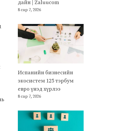
дайн | Zaluucom
8 сар 7, 2026
д
й
Испанийн бизнесийн
экосистем 125 тэрбум
евро үнэд хүрлээ
8 сар 7, 2026
нь