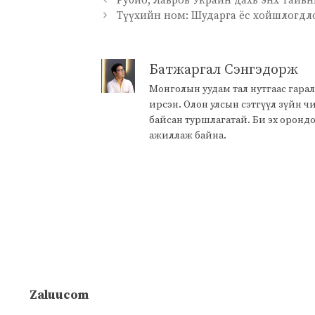
Рубио, Лавров Украин дахь энх тайвн
Түүхийн ном: Шударга ёс хойшлогдл
Батжаргал Сэнгэдорж
Монголын уудам тал нутгаас гарал
ирсэн. Олон улсын сэтгүүл зүйн 
байсан туршлагатай. Би эх оронд
ажиллаж байна.
Zaluucom