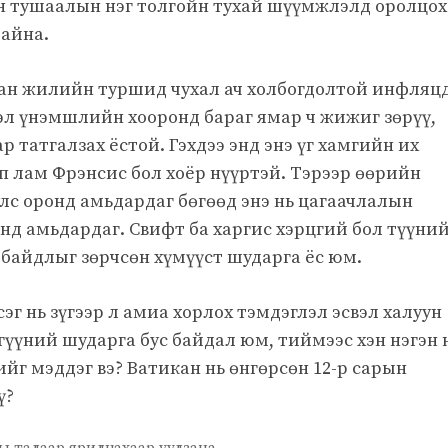
н тушаалын нэг толгойн тухай шүүмжлэлд оролцох
байна.
рван жилийн туршид чухал ач холбогдолтой инфляц
гэл үнэмшлийн хооронд бараг ямар ч жижиг зөрүү,
 татгалзах ёстой. Гэхдээ энд энэ үг хамгийн их
п лам Фрэнсис бол хоёр нүүртэй. Тэрээр өөрийн
лс оронд амьдардаг бөгөөд энэ нь цагаачлалын
онд амьдардаг. Свифт ба харгис хэрцгий бол түүни
байдлыг зөрчсөн хүмүүст шударга ёс юм.
эг нь зүгээр л амиа хорлох тэмдэглэл эсвэл халуун
гүүний шударга бус байдал юм, тиймээс хэн нэгэн 
нийг мэддэг вэ? Ватикан нь өнгөрсөн 12-р сарын
ү?