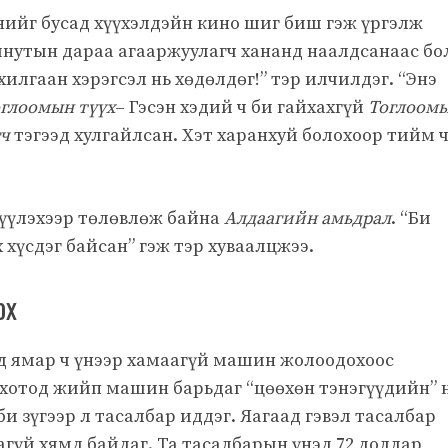
үнийг бусад хүүхэлдэйн кино шиг биш гэж үргэлж
минутын дараа агааржуулагч хананд наалдсанаас б
хилгаан хэрэгсэл нь хөдөлдөг!” тэр илчилдэг. “Энэ
глоомын түүх
– Гэсэн хэдий ч би гайхахгүй
Тоглоом
гч
тэгээд хулгайлсан. Хэт харанхуй болохоор тийм 
рүүлэхээр төлөвлөж байна
Алдаагийн амьдрал
. “Би
хүсдэг байсан” гэж тэр хуваалцжээ.
ох
 ямар ч үнээр хамаагүй машин жолоодохоос
 хотод жийп машин барьдаг “цөөхөн тэнэгүүдийн” 
би зүгээр л тасалбар иддэг. Яагаад гэвэл тасалбар
агүй хямд байдаг. Та тасалбарын үнэд 72 доллар