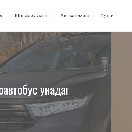
ес
Шинжлэх ухаан
Чиг хандлага
Тухай
роавтобус унадаг