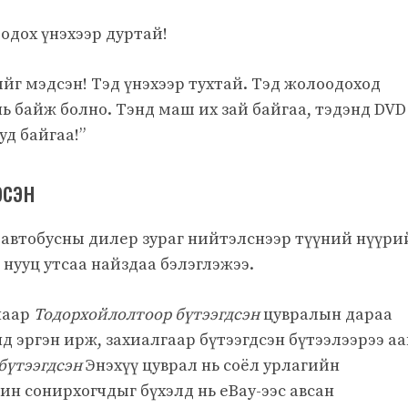
одох үнэхээр дуртай!
йг мэдсэн! Тэд үнэхээр тухтай. Тэд жолоодоход
нь байж болно. Тэнд маш их зай байгаа, тэдэнд DVD
уд байгаа!”
эсэн
втобусны дилер зураг нийтэлснээр түүний нүүри
 нууц утсаа найздаа бэлэглэжээ.
наар
Тодорхойлолтоор бүтээгдсэн
цувралын дараа
 эргэн ирж, захиалгаар бүтээгдсэн бүтээлээрээ аа
бүтээгдсэн
Энэхүү цуврал нь соёл урлагийн
ин сонирхогчдыг бүхэлд нь eBay-ээс авсан