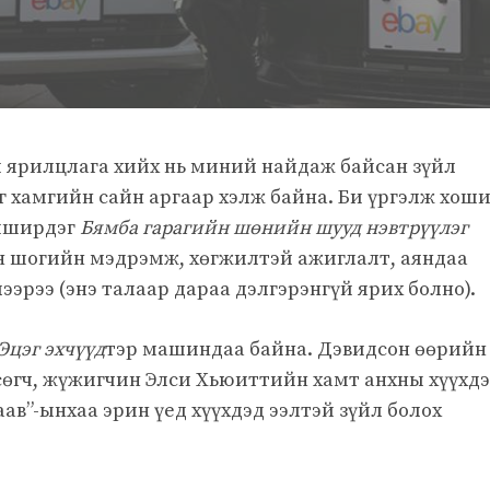
й ярилцлага хийх нь миний найдаж байсан зүйл
йг хамгийн сайн аргаар хэлж байна. Би үргэлж хош
иширдэг
Бямба гарагийн шөнийн шууд нэвтрүүлэг
н шогийн мэдрэмж, хөгжилтэй ажиглалт, аяндаа
ээрээ (энэ талаар дараа дэлгэрэнгүй ярих болно).
Эцэг эхчүүд
тэр машиндаа байна. Дэвидсон өөрийн
сөгч, жүжигчин Элси Хьюиттийн хамт анхны хүүхдэ
аав”-ынхаа эрин үед хүүхдэд ээлтэй зүйл болох