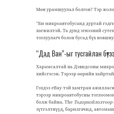
Мөн урамшуулал болгон? Тэр жоло
“Би микроавтобусанд дуртай гэдги
хөгжилтэй. Та дунд эгнээний суте
тоглуулагч болон бусад бүх новшну
“Дад Ван”-ыг тусгайлан бүтэ
Харамсалтай нь Дэвидсоны микроа
хийсгэсэн. Тэрээр өөрийн хайртай
Гэхдээ eBay-тэй хамтран ажиллас
тэрээр микроавтобусны тоглоомонд
болж байна. The
Тодорхойлолтоор 
зүтгэлтнүүд, барилгачид, автомаш