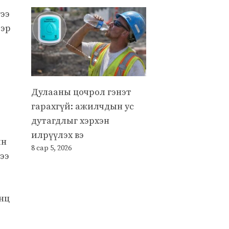
гээ
ээр
Дулааны цочрол гэнэт
гарахгүй: ажилчдын ус
дутагдлыг хэрхэн
илрүүлэх вэ
йн
8 сар 5, 2026
ээ
нц