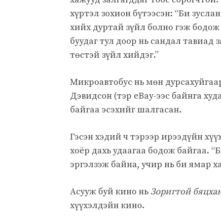
хүртэл зохион бүтээсэн: “Би зуслан
хийх дуртай зүйл болно гэж бодо
буудаг тул доор нь сандал тавиад 
төстэй зүйл хийдэг.”
Микроавтобус нь мөн дурсахуйгаар
Дэвидсон (тэр eBay-ээс байнга худ
байгаа эсэхийг шалгасан.
Гэсэн хэдий ч тэрээр ирээдүйн хү
хоёр дахь удаагаа бодож байгаа. “
эргэлзэж байна, учир нь би ямар х
Асууж буй кино нь
Зоригтой бяцха
хүүхэлдэйн кино.