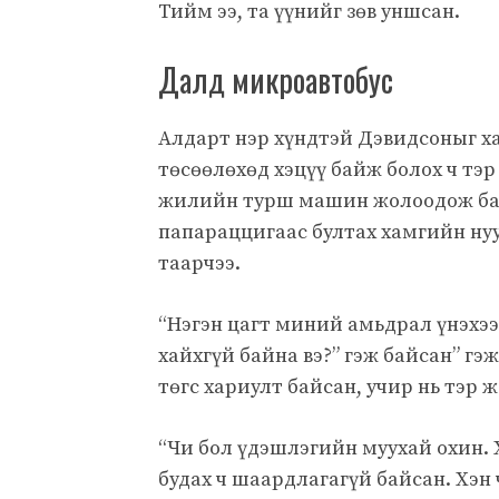
Тийм ээ, та үүнийг зөв уншсан.
Далд микроавтобус
Алдарт нэр хүндтэй Дэвидсоныг х
төсөөлөхөд хэцүү байж болох ч тэр
жилийн турш машин жолоодож бай
папараццигаас бултах хамгийн ну
таарчээ.
“Нэгэн цагт миний амьдрал үнэхээ
хайхгүй байна вэ?” гэж байсан” г
төгс хариулт байсан, учир нь тэр ж
“Чи бол үдэшлэгийн муухай охин. 
будах ч шаардлагагүй байсан. Хэн