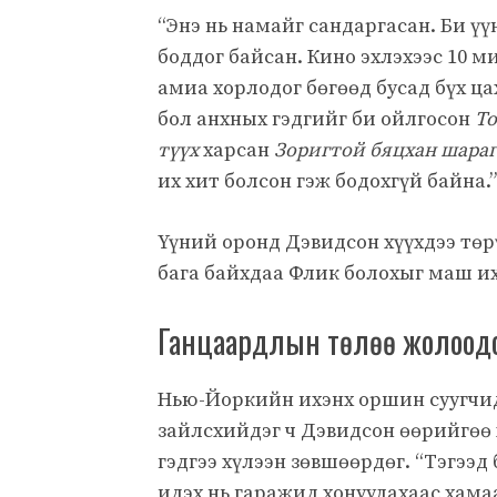
“Энэ нь намайг сандаргасан. Би ү
боддог байсан. Кино эхлэхээс 10 
амиа хорлодог бөгөөд бусад бүх ца
бол анхных гэдгийг би ойлгосон
То
түүх
харсан
Зоригтой бяцхан шара
их хит болсон гэж бодохгүй байна.”
Үүний оронд Дэвидсон хүүхдээ тө
бага байхдаа Флик болохыг маш их 
Ганцаардлын төлөө жолоод
Нью-Йоркийн ихэнх оршин суугчид
зайлсхийдэг ч Дэвидсон өөрийгөө
гэдгээ хүлээн зөвшөөрдөг. “Тэгээд 
идэх нь гаражид хонуулахаас хама