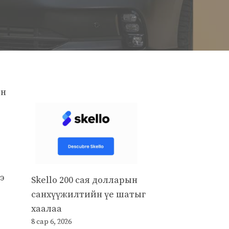
ин
э
Skello 200 сая долларын
санхүүжилтийн үе шатыг
хаалаа
8 сар 6, 2026