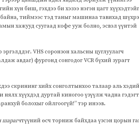
гийн хүн биш, гэхдээ би хэзээ нэгэн цагт хүүхэдтэй
ж байна, тиймээс тэд таныг машинаа тавихад шүхр
замын хажууд суугаад кофе ууж болно, эсвэл үүнтэй
 эргэлддэг. VHS соронзон хальсны цуглуулагч
алдаж авдаг) фургонд сонгодог VCR бүхий зурагт
үхдээ скрининг хийх сонголтынхоо талаар аль хэди
Би нялх хүүхдэд дуртай киногоо үзүүлж чадна гэдэгт
аранхуй болохыг ойлгоогүй!” тэр инээв.
н шарагч
түүний өсч торниж байхдаа үзсэн цорын га