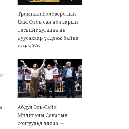
Трампын Боловсролын
Яам Олон сая долларын
төсвийг хугацаа нь
дуусахаар үлдээж байна
8 сар 6, 2026
йг
Абдул Эль-Сайд
в
Мичиганы Сенатын
сонгуульд яллаа —