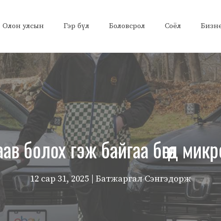
Олон улсын
Гэр бүл
Боловсрол
Соёл
Бизн
в болох гэж байгаа бөгөөд мик
12 сар 31, 2025
| Батжаргал Сэнгэдорж