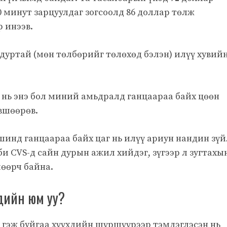
0 минут зарцуулдаг зогсоолд 86 доллар төлж
 инээв.
дуртай (мөн төлбөрийг төлөхөд бэлэн) илүү хувий
 нь энэ бол миний амьдралд ганцаараа байх цөөн
өвшөөрөв.
шинд ганцаараа байх цаг нь илүү ариун нандин зүй
би CVS-д сайн дурын ажил хийдэг, зүгээр л зугтахы
шөөрч байна.
хдийн юм уу?
 гэж буйгаа хүүхдийн шүршүүрээр тэмдэглэсэн нь