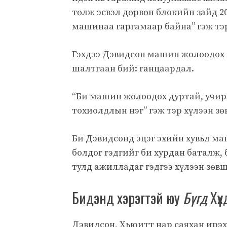
төлж эсвэл дөрвөн блокийн зайд 2
машинаа гаргамаар байна” гэж тэр
Гэхдээ Дэвидсон машин жолоодох 
шалтгаан бий: ганцаардал.
“Би машин жолоодох дуртай, учир
тохиолдлын нэг” гэж тэр хүлээн з
Би Дэвидсонд эцэг эхийн хувьд ма
болдог гэдгийг би хурдан баталж, 
тулд ажилладаг гэдгээ хүлээн зөв
Бидэнд хэрэгтэй юу
Бүгд
Хүү
Дэвидсон, Хьюитт нар саяхан ирэх