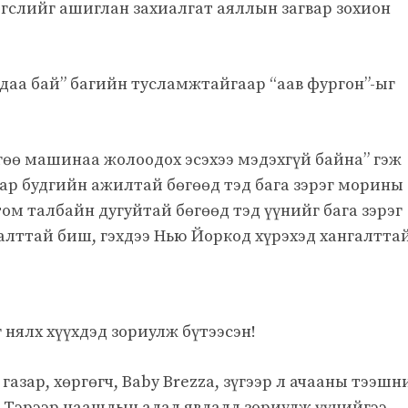
эгслийг ашиглан захиалгат аяллын загвар зохион
даа бай” багийн тусламжтайгаар “аав фургон”-ыг
өгөө машинаа жолоодох эсэхээ мэдэхгүй байна” гэж
 хар будгийн ажилтай бөгөөд тэд бага зэрэг морины
 том талбайн дугуйтай бөгөөд тэд үүнийг бага зэрэг
алттай биш, гэхдээ Нью Йоркод хүрэхэд хангалттай
нялх хүүхдэд зориулж бүтээсэн!
газар, хөргөгч, Baby Brezza, зүгээр л ачааны тээшн
.” Тэрээр цаашдын адал явдалд зориулж үүнийгээ