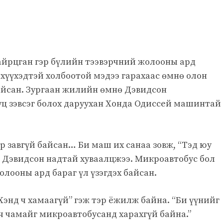
айрцган гэр бүлийн тээвэрчний жолооны ард
 хүүхэдтэй холбоотой мэдээ гарахаас өмнө олон
сан. Зургаан жилийн өмнө Дэвидсон
уц зэвсэг болох даруухан Хонда Одиссей машинтай
р завгүй байсан… Би маш их санаа зовж, “Тэд юу
эж Дэвидсон надтай хуваалцжээ. Микроавтобус бол
олооны ард бараг үл үзэгдэх байсан.
Хэнд ч хамаагүй” гэж тэр ёжилж байна. “Би үүнийг
 ч чамайг микроавтобусанд харахгүй байна.”