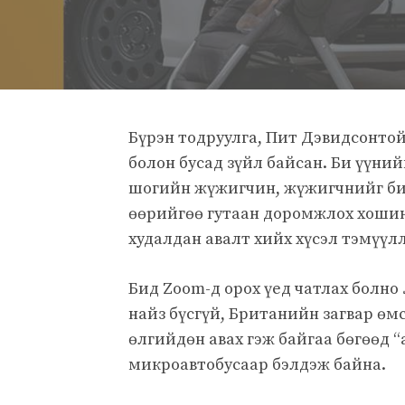
Бүрэн тодруулга, Пит Дэвидсонто
болон бусад зүйл байсан. Би үүни
шогийн жүжигчин, жүжигчнийг б
өөрийгөө гутаан доромжлох хоши
худалдан авалт хийх хүсэл тэмүүлл
Бид Zoom-д орох үед чатлах болно
найз бүсгүй, Британийн загвар өм
өлгийдөн авах гэж байгаа бөгөөд “
микроавтобусаар бэлдэж байна.