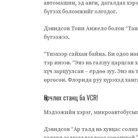
автомашин, эд анги, дагалдах хэр
бүтээх боломжийг олгодог.
Дэвидсон Тони Анжело болон “Тан
бүтээжээ.
“Үнэхээр сайхан байна. Би одоо н
тэр инээв. “Энэ нь галзуу царцсан
хүч зарцуулсан – ердөө зуу. Энэ нь
өргөсөн. Флорида руу хүрэхэд ханг
Өөрчлөх станц ба VCR!
Мэдээжийн хэрэг, микроавтобусыг 
Дэвидсон “Ар талд нь хувцас солих 
хажууд залгагддаг тоос сорогчтой