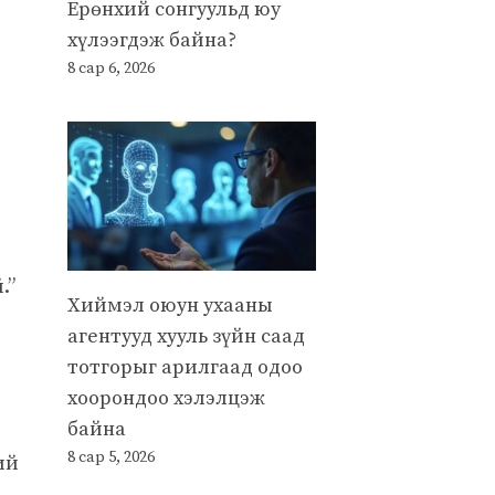
Ерөнхий сонгуульд юу
хүлээгдэж байна?
8 сар 6, 2026
.”
Хиймэл оюун ухааны
агентууд хууль зүйн саад
тотгорыг арилгаад одоо
хоорондоо хэлэлцэж
байна
8 сар 5, 2026
ий