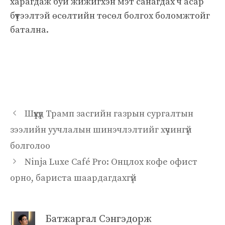
харагдаж буй жижигхэн мэт санагдах ч асар
бүтээлтэй өсөлтийн төсөл болгох боломжтойг
батална.
Шүүхүүд Трамп засгийн газрын сургалтын
зээлийн уучлалын шинэчлэлтийг хүчингүй
болголоо
Ninja Luxe Café Pro: Онцлох кофе офист
орно, бариста шаардагдахгүй
Батжаргал Сэнгэдорж