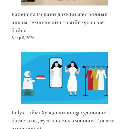
Валенсиа Испани дахь Бизнес аяллын
анхны технологийн төвийг хүлээн авч
байна
8 сар 8, 2026
Indyx тойм: Хувцасны аппүүд худалдааг
багасгахад тусална гэж амладаг. Тэд хэт
амладаг уу?