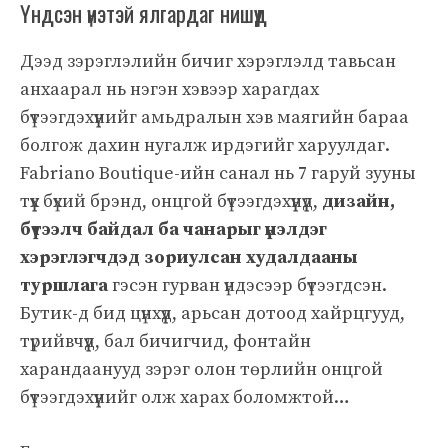
Үндсэн үнэтэй ялгардаг нишүүд
Дээд зэрэглэлийн бичиг хэрэглэлд тавьсан
анхаарал нь нэгэн хэвээр харагдах
бүтээгдэхүүнийг амьдралын хэв маягийн бараа
болгож дахин нугалж ирдэгийг харуулдаг.
Fabriano Boutique-ийн санал нь 7 гаруй зууны
түүх бүхий брэнд, онцгой бүтээгдэхүүнүүд,
дизайн,
бүтээлч байдал ба чанарыг үнэлдэг
хэрэглэгчдэд зориулсан худалдааны
туршлага
гэсэн гурван үндэсээр бүтээгдсэн.
Бутик-д бид цүнхүүд, арьсан дотоод хайрцгууд,
түрийвчүүд, бал бичигчид, фонтайн
харандаанууд зэрэг олон төрлийн онцгой
бүтээгдэхүүнийг олж харах боломжтой…