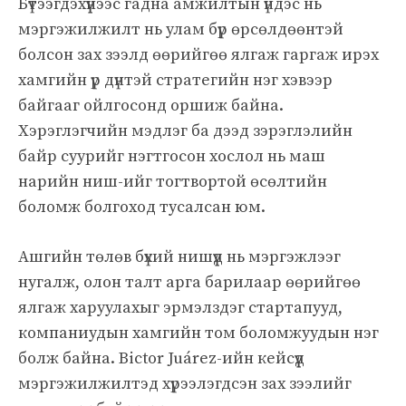
Бүтээгдэхүүнээс гадна амжилтын үндэс нь
мэргэжилжилт нь улам бүр өрсөлдөөнтэй
болсон зах зээлд өөрийгөө ялгаж гаргаж ирэх
хамгийн үр дүнтэй стратегийн нэг хэвээр
байгааг ойлгосонд оршиж байна.
Хэрэглэгчийн мэдлэг ба дээд зэрэглэлийн
байр суурийг нэгтгосон хослол нь маш
нарийн ниш-ийг тогтвортой өсөлтийн
боломж болгоход тусалсан юм.
Ашгийн төлөв бүхий нишүүд нь мэргэжлээг
нугалж, олон талт арга барилаар өөрийгөө
ялгаж харуулахыг эрмэлздэг стартапууд,
компаниудын хамгийн том боломжуудын нэг
болж байна. Віctor Juárez-ийн кейсүүд
мэргэжилжилтэд хүрээлэгдсэн зах зээлийг