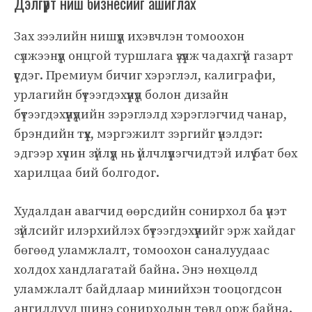
Дэлгүүрт ниш бизнесийг ашиглах
Зах зээлийн нишүүд ихэвчлэн томоохон
сүлжээнүүд онцгой туршлага үзүүлж чадахгүй газарт
үүсдэг. Премиум бичиг хэрэглэл, калиграфи,
урлагийн бүтээгдэхүүнүүд болон дизайн
бүтээгдэхүүнүүдийн зэрэглэлд хэрэглэгчид чанар,
брэндийн түүх, мэргэжилт зэргийг үнэлдэг:
эдгээр хүчин зүйлүүд нь үйлчлүүлэгчидтэй илүү бат бөх
харилцаа бий болгодог.
Худалдан авагчид өөрсдийн сонирхол ба үнэт
зүйлсийг илэрхийлэх бүтээгдэхүүнийг эрж хайдаг
бөгөөд уламжлалт, томоохон саналуудаас
холдох хандлагатай байна. Энэ нөхцөлд
уламжлалт байдлаар минийхэн тооцогдсон
ангиллууд шинэ сонирхолын төвд орж байна.