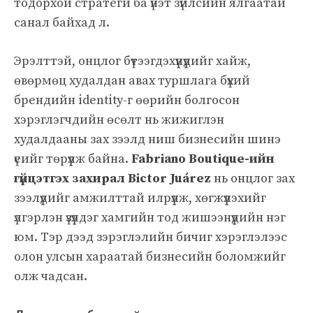
тодорхой стратеги ба үнэт зүйлсийн ялгаатай
санал байхад л.
Эрэлттэй, онцлог бүтээгдэхүүнүүдийг хайж,
өвөрмөц худалдан авах туршлага бүхий
брендийн identity-г өөрийн болгосон
хэрэглэгчдийн өсөлт нь жижиглэн
худалдааны зах зээлд ниш бизнесийн шинэ
үеийг төрүүлж байна.
Fabriano Boutique-ийн
гүйцэтгэх захирал Віctor Juárez
нь онцлог зах
зээлүүдийг амжилттай илрүүлж, хөгжүүлэхийг
үлгэрлэн үзүүлдэг хамгийн тод жишээнүүдийн нэг
юм. Тэр дээд зэрэглэлийн бичиг хэрэглэлээс
олон улсын хараатай бизнесийн боломжийг
олж чадсан.