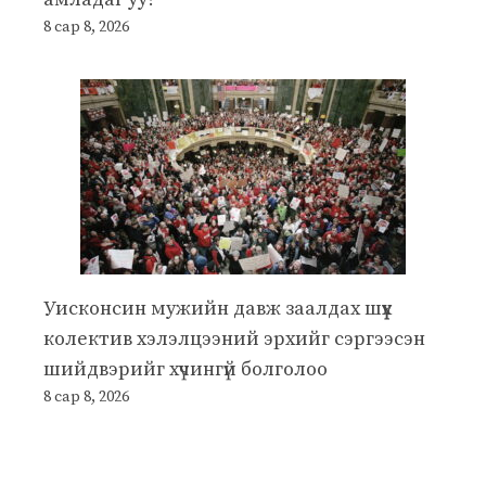
8 сар 8, 2026
Уисконсин мужийн давж заалдах шүүх
колектив хэлэлцээний эрхийг сэргээсэн
шийдвэрийг хүчингүй болголоо
8 сар 8, 2026