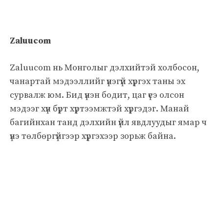
Zaluucom
Zaluucom нь Монголыг дэлхийтэй холбосон,
чанартай мэдээллийг үнэгүй хүргэх таны эх
сурвалж юм. Бид үнэн бодит, цаг үеэ олсон
мэдээг хүн бүрт хүртээмжтэй хүргэдэг. Манай
багийнхан танд дэлхийн үйл явдлуудыг ямар ч
үнэ төлбөргүйгээр хүргэхээр зорьж байна.