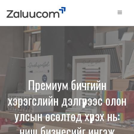
Skip
to
Menu
content
Премиум бичгийн
хэрэгслийн дэлгүүрээс олон
улсын өсөлтөд хүрэх нь:
ниш бизнесийг ингэж