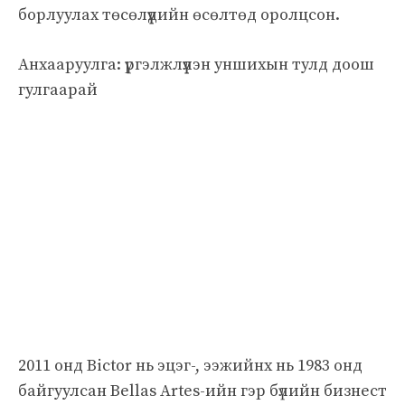
борлуулах төсөлүүдийн өсөлтөд оролцсон.
Анхааруулга: үргэлжлүүлэн уншихын тулд доош
гулгаарай
2011 онд Віctor нь эцэг-, ээжийнх нь 1983 онд
байгуулсан Bellas Artes-ийн гэр бүлийн бизнест