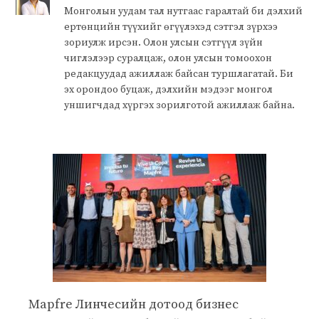
Монголын уудам тал нутгаас гаралтай би дэлхий
ертөнцийн түүхийг өгүүлэхэд сэтгэл зүрхээ
зориулж ирсэн. Олон улсын сэтгүүл зүйн
чиглэлээр суралцаж, олон улсын томоохон
редакцуудад ажиллаж байсан туршлагатай. Би
эх орондоо буцаж, дэлхийн мэдээг монгол
уншигчдад хүргэх зорилготой ажиллаж байна.
Mapfre Линчесийн дотоод бизнес