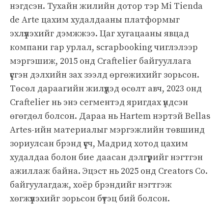
нэгдсэн. Тухайн жилийн дотор тэр Mi Tienda
de Arte цахим худалдааны платформыг
эхлүүлэхийг дэмжжээ. Цаг хугацааны явцад
компани гар урлал, scrapbooking чиглэлээр
мэргэшиж, 2015 онд Craftelier байгууллага
үүсгэн дэлхийн зах зээлд өргөжихийг зорьсон.
Төсөл дараагийн жилүүдэд өсөлт авч, 2023 онд
Craftelier нь энэ сегментэд яригдах үндсэн
өгөгдөл болсон. Дараа нь Hartem нэртэй Bellas
Artes-ийн материалыг мэргэжлийн төвшинд
зориулсан брэнд үүсч, Мадрид хотод цахим
худалдаа болон бие даасан дэлгүүрийг нэгтгэн
ажиллаж байна. Эцэст нь 2025 онд Creators Co.
байгуулагдаж, хоёр брэндийг нэгтгэж
хөгжүүлэхийг зорьсон бүтэц бий болсон.