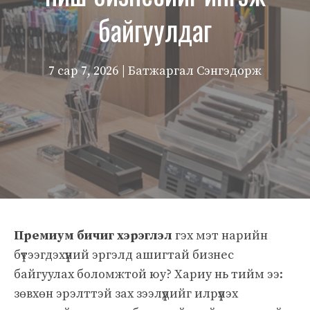
байгуулдаг
7 сар 7, 2026
| Батжаргал Сэнгэдорж
Премиум бичиг хэрэглэл
гэх мэт нарийн
бүтээгдэхүүний эргэлд ашигтай бизнес
байгуулах боломжтой юу? Хариу нь тийм ээ:
зөвхөн эрэлттэй зах зээлүүдийг илрүүлэх