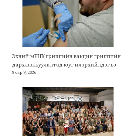
Эхний мРНК гриппийн вакцин гриппийн
дархлаажуулалтад юуг илэрхийлдэг вэ
8 сар 9, 2026