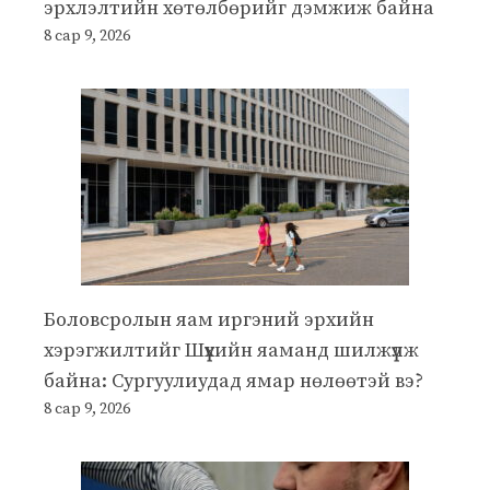
эрхлэлтийн хөтөлбөрийг дэмжиж байна
8 сар 9, 2026
Боловсролын яам иргэний эрхийн
хэрэгжилтийг Шүүхийн яаманд шилжүүлж
байна: Сургуулиудад ямар нөлөөтэй вэ?
8 сар 9, 2026