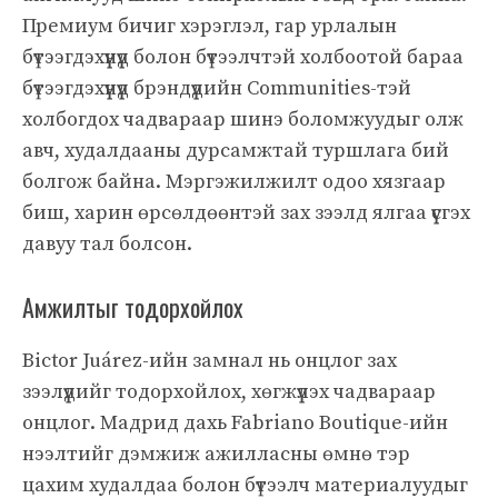
Премиум бичиг хэрэглэл, гар урлалын
бүтээгдэхүүнүүд болон бүтээлчтэй холбоотой бараа
бүтээгдэхүүнүүд брэндүүдийн Communities-тэй
холбогдох чадвараар шинэ боломжуудыг олж
авч, худалдааны дурсамжтай туршлага бий
болгож байна. Мэргэжилжилт одоо хязгаар
биш, харин өрсөлдөөнтэй зах зээлд ялгаа үүсгэх
давуу тал болсон.
Амжилтыг тодорхойлох
Віctor Juárez-ийн замнал нь онцлог зах
зээлүүдийг тодорхойлох, хөгжүүлэх чадвараар
онцлог. Мадрид дахь Fabriano Boutique-ийн
нээлтийг дэмжиж ажилласны өмнө тэр
цахим худалдаа болон бүтээлч материалуудыг