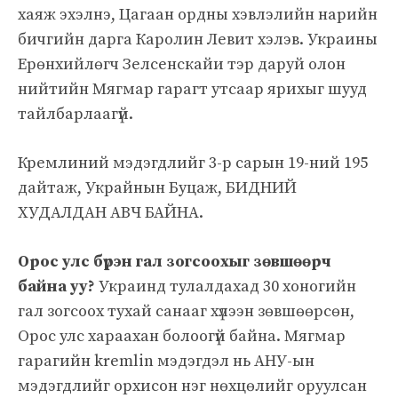
хаяж эхэлнэ, Цагаан ордны хэвлэлийн нарийн
бичгийн дарга Каролин Левит хэлэв. Украины
Ерөнхийлөгч Зелсенскайи тэр даруй олон
нийтийн Мягмар гарагт утсаар ярихыг шууд
тайлбарлаагүй.
Кремлиний мэдэгдлийг 3-р сарын 19-ний 195
дайтаж, Украйнын Буцаж, БИДНИЙ
ХУДАЛДАН АВЧ БАЙНА.
Орос улс бүрэн гал зогсоохыг зөвшөөрч
байна уу?
Украинд тулалдахад 30 хоногийн
гал зогсоох тухай санааг хүлээн зөвшөөрсөн,
Орос улс хараахан болоогүй байна. Мягмар
гарагийн kremlin мэдэгдэл нь АНУ-ын
мэдэгдлийг орхисон нэг нөхцөлийг оруулсан