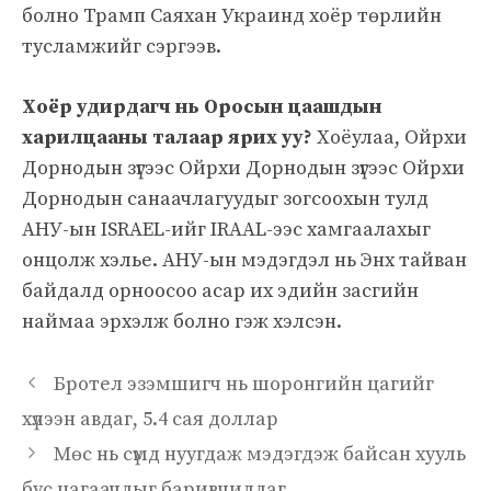
болно Трамп Саяхан Украинд хоёр төрлийн
тусламжийг сэргээв.
Хоёр удирдагч нь Оросын цаашдын
харилцааны талаар ярих уу?
Хоёулаа, Ойрхи
Дорнодын зүгээс Ойрхи Дорнодын зүгээс Ойрхи
Дорнодын санаачлагуудыг зогсоохын тулд
АНУ-ын ISRAEL-ийг IRAAL-ээс хамгаалахыг
онцолж хэлье. АНУ-ын мэдэгдэл нь Энх тайван
байдалд орноосоо асар их эдийн засгийн
наймаа эрхэлж болно гэж хэлсэн.
Бротел эзэмшигч нь шоронгийн цагийг
хүлээн авдаг, 5.4 сая доллар
Мөс нь сүмд нуугдаж мэдэгдэж байсан хууль
бус цагаачдыг баривчилдаг