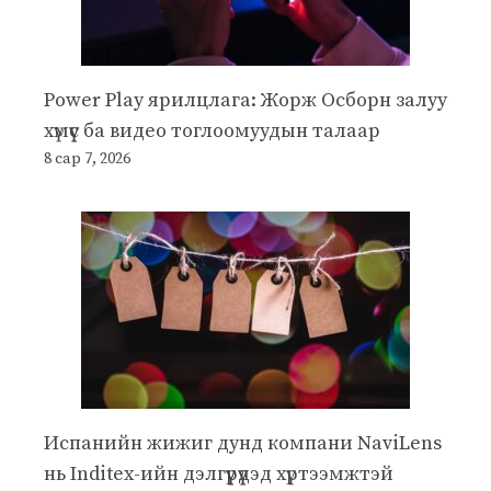
Power Play ярилцлага: Жорж Осборн залуу
хүмүүс ба видео тоглоомуудын талаар
8 сар 7, 2026
Испанийн жижиг дунд компани NaviLens
нь Inditex-ийн дэлгүүрүүдэд хүртээмжтэй