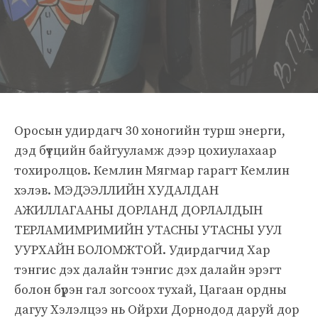
Оросын удирдагч 30 хоногийн турш энерги,
дэд бүтцийн байгууламж дээр цохиулахаар
тохиролцов. Кемлин Мягмар гарагт Кемлин
хэлэв. МЭДЭЭЛЛИЙН ХУДАЛДАН
АЖИЛЛАГААНЫ ДОРЛАНД ДОРЛАЛДЫН
ТЕРЛАМИМРИМИЙН УТАСНЫ УТАСНЫ УУЛ
УУРХАЙН БОЛОМЖТОЙ. Удирдагчид Хар
тэнгис дэх далайн тэнгис дэх далайн эрэгт
болон бүрэн гал зогсоох тухай, Цагаан ордны
дагуу Хэлэлцээ нь Ойрхи Дорнодод даруй дор