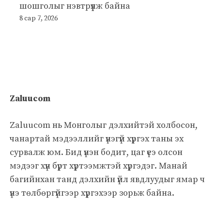
шошголыг нэвтрүүлж байна
8 сар 7, 2026
Zaluucom
Zaluucom нь Монголыг дэлхийтэй холбосон,
чанартай мэдээллийг үнэгүй хүргэх таны эх
сурвалж юм. Бид үнэн бодит, цаг үеэ олсон
мэдээг хүн бүрт хүртээмжтэй хүргэдэг. Манай
багийнхан танд дэлхийн үйл явдлуудыг ямар ч
үнэ төлбөргүйгээр хүргэхээр зорьж байна.