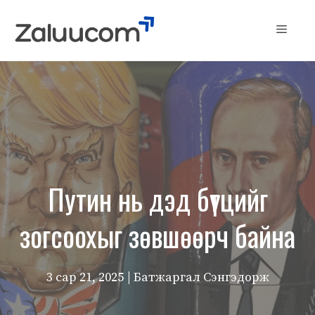
Skip
to
Menu
content
Путин нь дэд бүтцийг
зогсоохыг зөвшөөрч байна
3 сар 21, 2025
| Батжаргал Сэнгэдорж