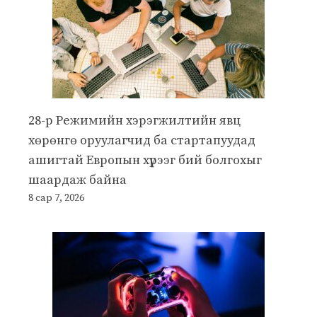
28-р Режимийн хэрэгжилтийн явц
хөрөнгө оруулагчид ба стартапуудад
ашигтай Европын хүрээг бий болгохыг
шаардаж байна
8 сар 7, 2026