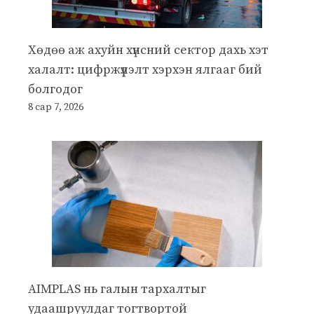
Хөдөө аж ахуйн хүнсний сектор дахь хэт
халалт: цифржүүлэлт хэрхэн ялгааг бий
болгодог
8 сар 7, 2026
AIMPLAS нь галын тархалтыг
удаашруулдаг тогтвортой