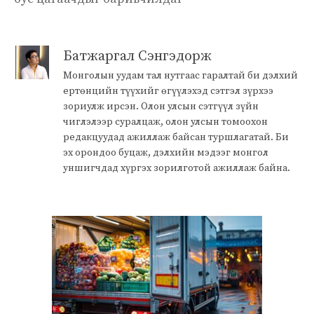
Батжаргал Сэнгэдорж
Монголын уудам тал нутгаас гаралтай би дэлхий
ертөнцийн түүхийг өгүүлэхэд сэтгэл зүрхээ
зориулж ирсэн. Олон улсын сэтгүүл зүйн
чиглэлээр суралцаж, олон улсын томоохон
редакцуудад ажиллаж байсан туршлагатай. Би
эх орондоо буцаж, дэлхийн мэдээг монгол
уншигчдад хүргэх зорилготой ажиллаж байна.