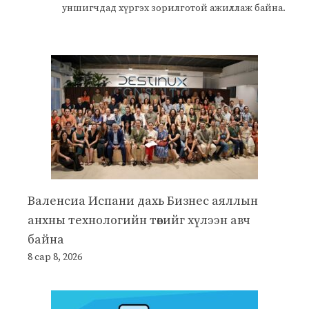
уншигчдад хүргэх зорилготой ажиллаж байна.
Валенсиа Испани дахь Бизнес аяллын
анхны технологийн төвийг хүлээн авч
байна
8 сар 8, 2026