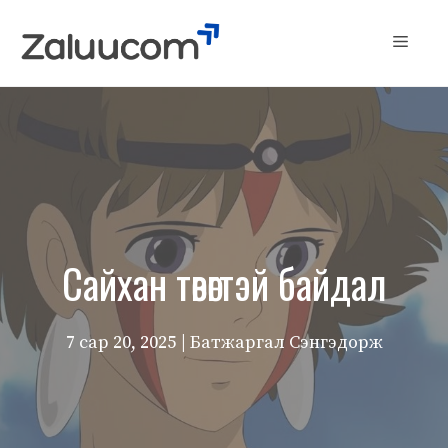
Skip
to
Menu
content
Сайхан төвөгтэй байдал
7 сар 20, 2025
| Батжаргал Сэнгэдорж