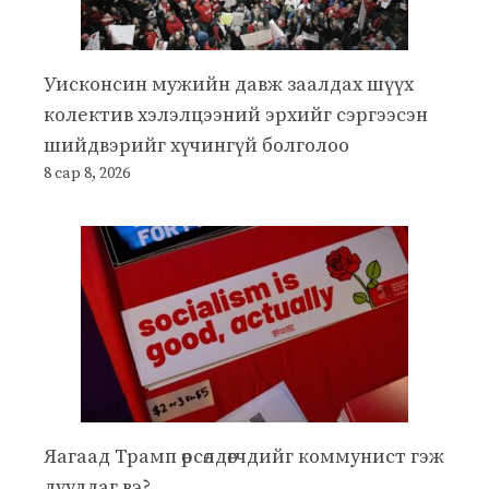
Уисконсин мужийн давж заалдах шүүх
колектив хэлэлцээний эрхийг сэргээсэн
шийдвэрийг хүчингүй болголоо
8 сар 8, 2026
Яагаад Трамп өрсөлдөгчдийг коммунист гэж
дууддаг вэ?