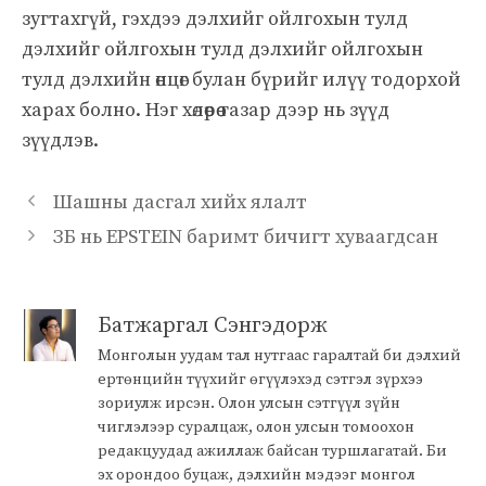
зугтахгүй, гэхдээ дэлхийг ойлгохын тулд
дэлхийг ойлгохын тулд дэлхийг ойлгохын
тулд дэлхийн өнцөг булан бүрийг илүү тодорхой
харах болно. Нэг хөлөөрөө газар дээр нь зүүд
зүүдлэв.
Шашны дасгал хийх ялалт
ЗБ нь EPSTEIN баримт бичигт хуваагдсан
Батжаргал Сэнгэдорж
Монголын уудам тал нутгаас гаралтай би дэлхий
ертөнцийн түүхийг өгүүлэхэд сэтгэл зүрхээ
зориулж ирсэн. Олон улсын сэтгүүл зүйн
чиглэлээр суралцаж, олон улсын томоохон
редакцуудад ажиллаж байсан туршлагатай. Би
эх орондоо буцаж, дэлхийн мэдээг монгол