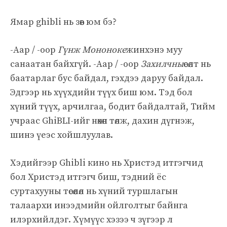
Ямар ghibli нь зөв юм бэ?
-Аар / -оор
Гүнж Мононоке
жинхэнэ муу
санаатан байхгүй. -Аар / -оор
Захилчны
өсөлт нь
баатарлаг бус байдал, гэхдээ даруу байдал.
Эдгээр нь хүүхдийн түүх биш юм. Тэд бол
хүний түүх, арчилгаа, бодит байдалтай, Тийм
учраас GhiBLI-ийг нөхөн төлж, дахин дүгнэж,
шинэ үеэс хойшлуулав.
Хэдийгээр Ghibli кино нь Христэд итгэгчид
бол Христэд итгэгч биш, тэдний ёс
суртахууны төсөөлөл нь хүний туршлагын
талаархи инээдмийн ойлголтыг байнга
илэрхийлдэг. Хүмүүс хэзээ ч зүгээр л