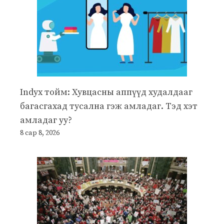
Indyx тойм: Хувцасны аппүүд худалдааг
багасгахад тусална гэж амладаг. Тэд хэт
амладаг уу?
8 сар 8, 2026