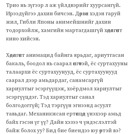
Трио нь зүгээр л аж үйлдвэрийг хуурсангүй.
Ирээдүйгээ дахин бичсэн. Дөрвөн хэдэн гаруй
жил, Гибли Японы анимейшнийг дахин
тодорхойлж, хамгийн мартагдашгүй хөдөлгөөнт
кино хийсэн.
Хөдөлгөөнт анимацид байнга ярьдаг, ариутгасан
бакаль, боодол нь саарал өнгөтэй, ёс суртахууны
талаархи ёс суртахуунууд, ёс суртахуунууд
саарал дээр амьдардаг, санамсаргүй
хариултыг эсэргүүцэж, хоёрдмол хариултыг
эсэргүүцдэг. Тэд хариултыг санал
болгодоггүй; Тэд тэргүүн эгнээнд асуулт
тавьдаг. Механикжсан ертөнцөд үнэхээр амьд
байх гэсэн үг үү? Дайн хэзээ ч үндэслэлтэй
байж болох уу? Бид бие биендээ юу өртэй вэ?