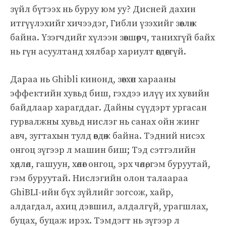
зүйл бүтээх нь буруу юм уу? Дисней дахин
итгүүлэхийг хичээдэг, Гибли үзэхийг зөвлөж
байна. Үзэгчдийг хүлээн зөвшөөрч, танихгүй байх
нь гүн асуултанд хялбар хариулт өгдөггүй.
Дараа нь Ghibli кинонд, зөвхөн харааны
эффектийн хувьд биш, гэхдээ илүү их хувийн
байдлаар харагддаг. Дайны сүүдэрт ургасан
гурвалжны хувьд нислэг нь санах ойн жинг
авч, зугтахын тулд өвдөж байна. Тэдний нисэх
онгоц зүгээр л машин биш; Тэд сэтгэлийн
хөдлөл, гашуун, хөлөг онгоц, эрх чөлөө, гэм буруутай,
гэм буруутай. Нислэгийн олон талаараа
GhiBLI-ийн бүх зүйлийг зогсож, хайр,
алдагдал, ахиц дэвшил, алдалгүй, урагшлах,
буцах, буцаж ирэх. Тэмдэгт нь зүгээр л