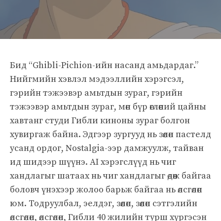
Бид “Ghibli-Pichion-ийн насанд амьдардаг.”
Нийгмийн хэвлэл мэдээллийн хэрэгсэл,
гэрийн тэжээвэр амьтдын зураг, гэрийн
тэжээвэр амьтдын зураг, мөн бүр өглөөний цайны
хавтанг студи Гибли киноны зураг болгон
хувиргаж байна. Эдгээр зургууд нь зөөлөн пастелд
усанд ордог, Nostalgia-ээр дамжуулж, тайван
ид шидээр шүүнэ. AI хэрэгслүүд нь чиг
хандлагыг шатаах нь чиг хандлагыг өдөөж байгаа
боловч үнэхээр жолоо барьж байгаа нь өлсгөлөн
юм. Тодруулбал, эелдэг, зөөлөн, зөөлөн сэтгэлийн
өлсгөлөн, өлсгөлөн, Гибли 40 жилийн турш хүргэсэн