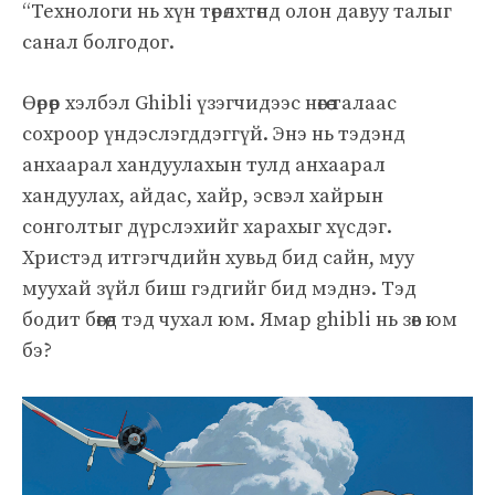
“Технологи нь хүн төрөлхтөнд олон давуу талыг
санал болгодог.
Өөрөөр хэлбэл Ghibli үзэгчидээс нөгөө талаас
сохроор үндэслэгддэггүй. Энэ нь тэдэнд
анхаарал хандуулахын тулд анхаарал
хандуулах, айдас, хайр, эсвэл хайрын
сонголтыг дүрслэхийг харахыг хүсдэг.
Христэд итгэгчдийн хувьд бид сайн, муу
муухай зүйл биш гэдгийг бид мэднэ. Тэд
бодит бөгөөд тэд чухал юм. Ямар ghibli нь зөв юм
бэ?