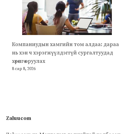
Компаниудын хамгийн том алдаа: дараа
нь хэн ч хэрэгжүүлдэггүй сургалтуудад
хөрөнгө оруулах
8 сар 8, 2026
Zaluucom