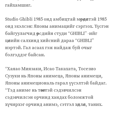
гайхамшиг.
Studio Ghibli 1985 онд амбицтай мөрөөдөлтэй 1985
онд эхэлсэн: Японы анимацийг сэргээх. Үүсгэн
байгуулагчид өөрсдийн студи “GHIBLI” -ийг
цөлийн салхинд хийсний дараа “GHIBLI”
нэртэй. Гал асаах гэж найдаж буй очыг
бэлгэддэг байсан.
“Хаяао Миязаки, Исао Такахата, Тосезио
Сузуки нь Японы анимеца, Японы анимеци,
Японы анимециональ гарал үүсэлтэй байдаг.
“Тэд аниме нь төвөгтэй сэдэвчилсэн
сэдэвчилсэн орчинд хандах боломжтой
хүчирхэг орчинд анимэ, сэтгэл хөдлөл, таних.