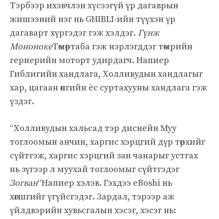
Тэрбээр ихэвчлэн хүсээгүй үр дагаврын
жишээний нэг нь GHIBLI-ийн түүхэн үр
дагаварт хүргэдэг гэж хэлдэг.
Гүнж
Мононоке
Төмөртаба гэж нэрлэгддэг төмрийн
гернерийн моторт удирдагч. Напиер
Гиблигийн хандлага, Холливудын хандлагыг
хар, цагаан өнгийн ёс суртахууны хандлага гэж
үздэг.
“Холливудын хальсад тэр диснейн Муу
тоглоомын анчин, харгис хэрцгий дүр төрхийг
сүйтгэж, харгис хэрцгий зан чанарыг устгах
нь зүгээр л муухай тоглоомыг сүйтгэдэг
Зогван
“Напиер хэлэв. Гэхдээ eBoshi нь
хөгшгийг үгүйсгэдэг. Зардал, тэрээр аж
үйлдвэрийн хувьсгалын хэсэг, хэсэг нь: