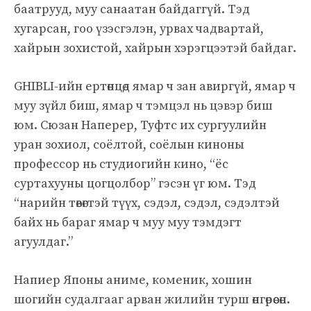
баатрууд, муу санаатан байдаггүй. Тэд
хугарсан, гоо үзэсгэлэн, урвах чадвартай,
хайрын зохистой, хайрын хэрэгцээтэй байдаг.
GHIBLI-ийн ертөнцөд ямар ч зан авиргүй, ямар ч
муу зүйл биш, ямар ч тэмцэл нь цэвэр биш
юм. Сюзан Наперер, Туфтс их сургуулийн
уран зохиол, соёлтой, соёлын киноны
профессор нь студиогийн кино, “ёс
суртахууны цогцолбор” гэсэн үг юм. Тэд
“нарийн төвөгтэй түүх, сэдэл, сэдэл, сэдэлтэй
байх нь бараг ямар ч муу муу тэмдэгт
агуулдаг.”
Напиер Японы аниме, коменик, хошин
шогийн судалгааг арван жилийн турш өнгөрөөсөн.