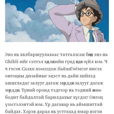
Энэ нь хялбаршуулахаас татгалзсан бөгөөд энэ нь
Ghibli-ийг сэтгэл хөдлөлийн гүнд өгдөг зүйл юм. Ч
ч гэсэн
Салхи нэмэгдэж байна
Гоёмсог нисэх
онгоцны дизайныг эцэст нь дайн хийхэд
ашигладаг залууг дагаж мөрддөг залууг дагаж
мөрддөг. Үүний оронд тэдгээр нь тэдний өмнө
бодит байдалтай барилдахыг хүсдэг: Онгоц
үзэсгэлэнтэй юм. Үр дагавар нь аймшигтай
байдаг. Хэрэв дараа нь устгахад ямар нэгэн