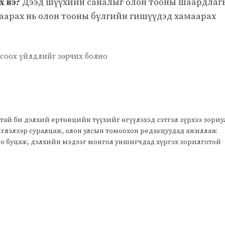
 вэ?
Дээд шүүхийн саналыг олон тооны шаардлаг
аарах нь олон тооны бүлгийн гишүүдэд хамаарах
соох үйлдлийг зөрчих болно
тай би дэлхий ертөнцийн түүхийг өгүүлэхэд сэтгэл зүрхээ зори
чиглэлээр суралцаж, олон улсын томоохон редакцуудад ажиллаж
оо буцаж, дэлхийн мэдээг монгол уншигчдад хүргэх зорилготой