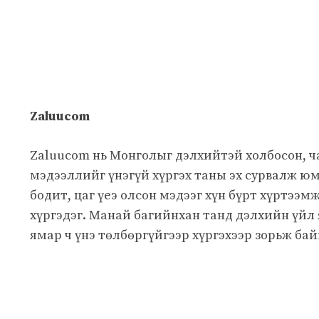
Zaluucom
Zaluucom нь Монголыг дэлхийтэй холбосон, 
мэдээллийг үнэгүй хүргэх таны эх сурвалж юм
бодит, цаг үеэ олсон мэдээг хүн бүрт хүртээм
хүргэдэг. Манай багийнхан танд дэлхийн үйл
ямар ч үнэ төлбөргүйгээр хүргэхээр зорьж бай