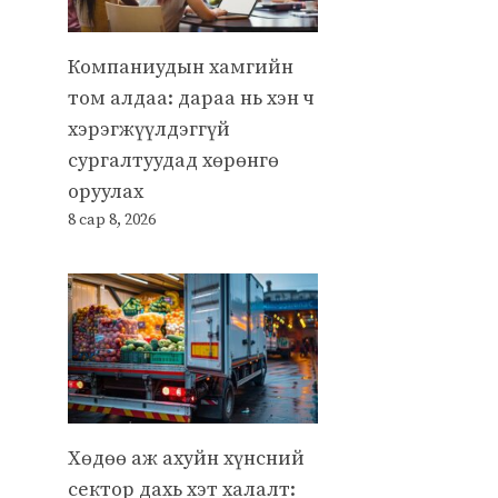
Компаниудын хамгийн
том алдаа: дараа нь хэн ч
хэрэгжүүлдэггүй
сургалтуудад хөрөнгө
оруулах
8 сар 8, 2026
Хөдөө аж ахуйн хүнсний
сектор дахь хэт халалт: