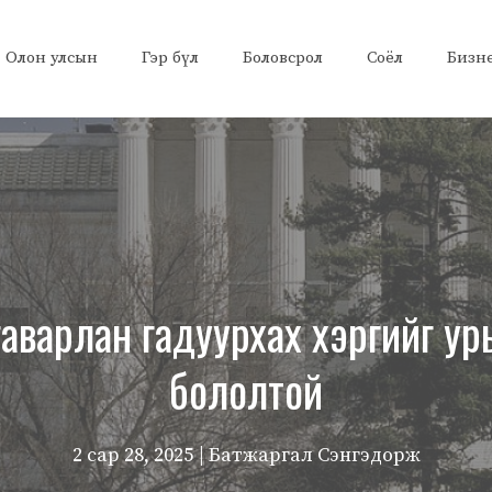
Олон улсын
Гэр бүл
Боловсрол
Соёл
Бизн
гаварлан гадуурхах хэргийг у
бололтой
2 сар 28, 2025
| Батжаргал Сэнгэдорж