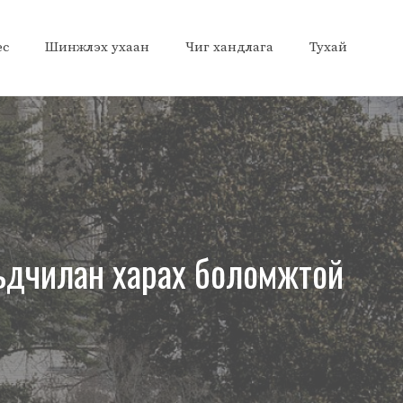
ес
Шинжлэх ухаан
Чиг хандлага
Тухай
рьдчилан харах боломжтой