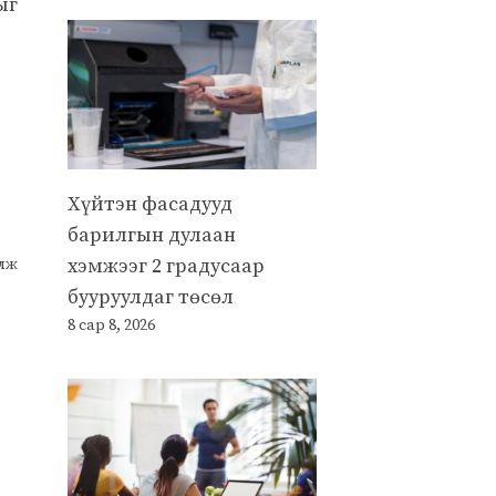
ыг
Хүйтэн фасадууд
барилгын дулаан
хэмжээг 2 градусаар
улж
бууруулдаг төсөл
8 сар 8, 2026