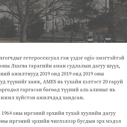
лгогчдыг гетеросексуал гэж үздэг ogio эмэгтэйтэй
 оны Лхагва гарагийн аман судлалын дагуу шүүх,
ий ажилтнууд 2019 онд 2019 онд 2019 оны
д түүнийг хаяж, AMES нь тухайн хэлтэст 20 гаруй
ргөдөл гаргасан бөгөөд түүний аль алиныг нь
н ижил хүйстэн ажилчдад хандсан.
 1964 оны иргэний эрхийн тухай хуулийн дагуу
4 оны иргэний эрхийн чиглэлээр бусдын эрх мэдэл