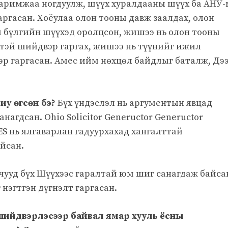
баримжаа ногдуулж, шүүх хуралдааны шүүх ба АНУ
ргасан. Хоёулаа олон тооны давж заалдах, олон
ы бүлгийн шүүхэд оролцсон, жишээ нь олон тооны
тэй шийдвэр гаргах, жишээ нь түүнийг ижил
эр гаргасан. Амес ийм нөхцөл байдлыг баталж, Дэ
риу өгсөн бэ?
Бүх үндэслэл нь аргументын явцад
нагдсан. Ohio Solicitor Geneructor Geneructor
 AGES нь ялгаварлан гадуурхахад хангалттай
йсан.
чууд бүх Шүүхээс гаралтай юм шиг санагдаж байса
нэгтгэн дүгнэлт гаргасан.
 шийдвэрлэсээр байвал ямар хууль ёсны