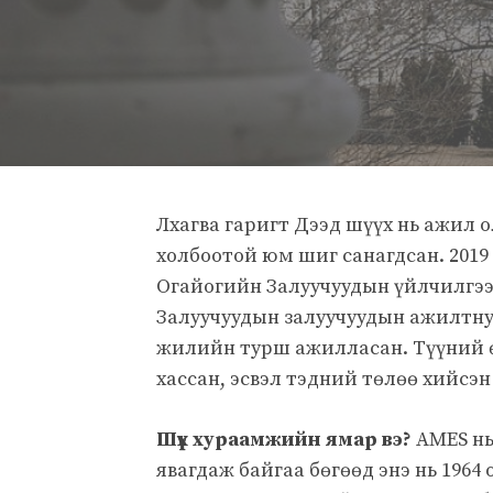
Лхагва гаригт Дээд шүүх нь ажил о
холбоотой юм шиг санагдсан. 2019
Огайогийн Залуучуудын үйлчилгээн
Залуучуудын залуучуудын ажилтнуу
жилийн турш ажилласан. Түүний ө
хассан, эсвэл тэдний төлөө хийсэ
Шүүх хураамжийн ямар вэ?
AMES нь
явагдаж байгаа бөгөөд энэ нь 196