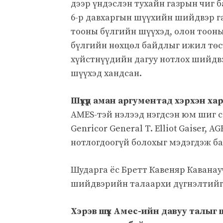
дээр үндэслэн тухайн газрын чиг 
6-р давхаргын шүүхийн шийдвэр га
тооны бүлгийн шүүхэд, олон тоон
бүлгийн нөхцөл байдлыг ижил төс
хүйстнүүдийн дагуу нотлох шийдв
шүүхэд хандсан.
Шүүхүүд аман аргументад хэрхэн ха
AMES-тэй нэлээд нэгдсэн юм шиг са
Genricor General T. Elliot Gaiser,
нотлогдоогүй болохыг мэдэгдэж ба
Шударга ёс Бретт Кавеняр Каванау
шийдвэрийн талаархи дүгнэлтийг 
Хэрэв шүүх Амес-ийн давуу талыг