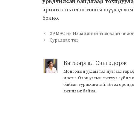
урьдчилсан байдлаар тохируулах
арилгах нь олон тооны шүүхэд хам
болно.
ХАМАС нь Израилийн төлөвлөгөөг зог
Суралцах төв
Батжаргал Сэнгэдорж
Монголын уудам тал нутгаас гарал
ирсэн. Олон улсын сэтгүүл зүйн 
байсан туршлагатай. Би эх оронд
ажиллаж байна.