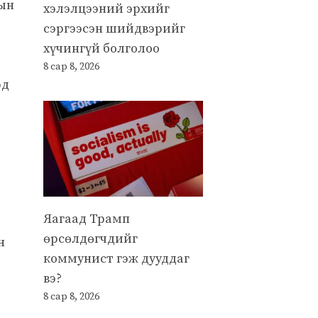
-ын
хэлэлцээний эрхийг
сэргээсэн шийдвэрийг
хүчингүй болголоо
8 сар 8, 2026
эд
Яагаад Трамп
өрсөлдөгчдийг
н
коммунист гэж дууддаг
вэ?
8 сар 8, 2026