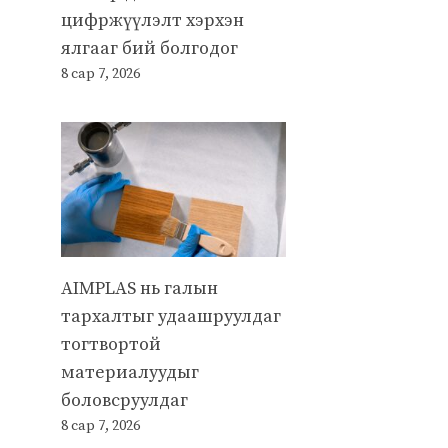
цифржүүлэлт хэрхэн
ялгааг бий болгодог
8 сар 7, 2026
AIMPLAS нь галын
тархалтыг удаашруулдаг
тогтвортой
материалуудыг
боловсруулдаг
8 сар 7, 2026