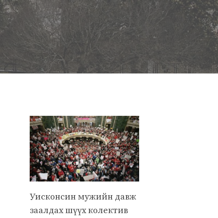
Уисконсин мужийн давж
заалдах шүүх колектив