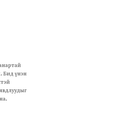
чанартай
. Бид үнэн
жтэй
 явдлуудыг
на.