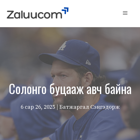
Skip
to
Menu
content
Солонго буцааж авч байна
6 сар 26, 2025
| Батжаргал Сэнгэдорж