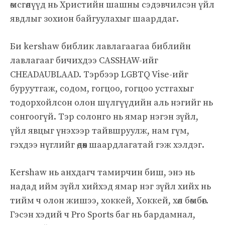
өмсгөлүүд нь Христийн шашны сэдэвчилсэн үйл
явдлыг зохион байгуулахыг шаарддаг.
Би kershaw библик лавлагаагаа библийн
лавлагааг бичихдээ CASSHAW-ийг
CHEADAUBLAAD. Тэрбээр LGBTQ Vise-ийг
буруутгаж, содом, гогцоо, гогцоо устгахыг
тодорхойлсон олон шүлгүүдийн аль нэгийг нь
сонгоогүй. Тэр солонго нь ямар нэгэн зүйл,
үйл явцыг үнэхээр тайвшруулж, нам гүм,
гэхдээ нүглийг өдөөх шаардлагатай гэж хэлдэг.
Kershaw нь анхдагч тамирчин биш, энэ нь
надад ийм зүйл хийхэд ямар нэг зүйл хийх нь
тийм ч олон жишээ, хоккей, Хоккей, хөл бөмбөг.
Гэсэн хэдий ч Pro Sports баг нь бардамнал,