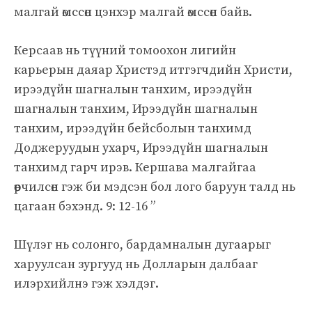
малгай өмссөн цэнхэр малгай өмссөн байв.
Керсаав нь түүний томоохон лигийн
карьерын даяар Христэд итгэгчдийн Христи,
ирээдүйн шагналын танхим, ирээдүйн
шагналын танхим, Ирээдүйн шагналын
танхим, ирээдүйн бейсболын танхимд
Доджеруудын ухарч, Ирээдүйн шагналын
танхимд гарч ирэв. Кершава малгайгаа
өөрчилсөн гэж би мэдсэн бол лого баруун талд нь
цагаан бэхэнд. 9: 12-16 ”
Шүлэг нь солонго, бардамналын дугаарыг
харуулсан зургууд нь Долларын далбааг
илэрхийлнэ гэж хэлдэг.