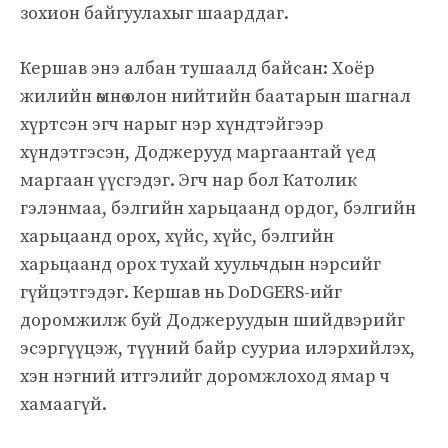
зохион байгуулахыг шаарддаг.
Кершав энэ албан тушаалд байсан: Хоёр
жилийн өмнө олон нийтийн баатарын шагнал
хүртсэн эгч нарыг нэр хүндтэйгээр
хүндэтгэсэн, Доджерууд маргаантай үед
маргаан үүсгэдэг. Эгч нар бол Католик
гэлэнмаа, бэлгийн харьцаанд ордог, бэлгийн
харьцаанд орох, хүйс, хүйс, бэлгийн
харьцаанд орох тухай хуульчдын нэрсийг
гүйцэтгэдэг. Кершав нь DoDGERS-ийг
доромжилж буй Доджеруудын шийдвэрийг
эсэргүүцэж, түүний байр сууриа илэрхийлэх,
хэн нэгний итгэлийг доромжлоход ямар ч
хамаагүй.