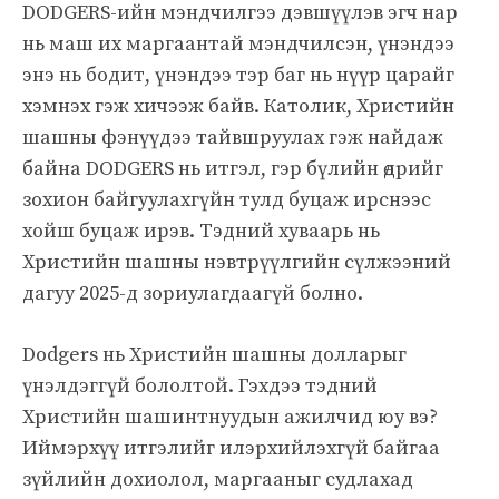
DODGERS-ийн мэндчилгээ дэвшүүлэв эгч нар
нь маш их маргаантай мэндчилсэн, үнэндээ
энэ нь бодит, үнэндээ тэр баг нь нүүр царайг
хэмнэх гэж хичээж байв. Католик, Христийн
шашны фэнүүдээ тайвшруулах гэж найдаж
байна DODGERS нь итгэл, гэр бүлийн өдрийг
зохион байгуулахгүйн тулд буцаж ирснээс
хойш буцаж ирэв. Тэдний хуваарь нь
Христийн шашны нэвтрүүлгийн сүлжээний
дагуу 2025-д зориулагдаагүй болно.
Dodgers нь Христийн шашны долларыг
үнэлдэггүй бололтой. Гэхдээ тэдний
Христийн шашинтнуудын ажилчид юу вэ?
Иймэрхүү итгэлийг илэрхийлэхгүй байгаа
зүйлийн дохиолол, маргааныг судлахад