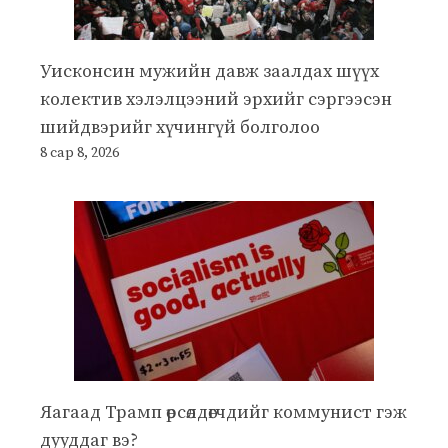
Уисконсин мужийн давж заалдах шүүх
колектив хэлэлцээний эрхийг сэргээсэн
шийдвэрийг хүчингүй болголоо
8 сар 8, 2026
Яагаад Трамп өрсөлдөгчдийг коммунист гэж
дууддаг вэ?