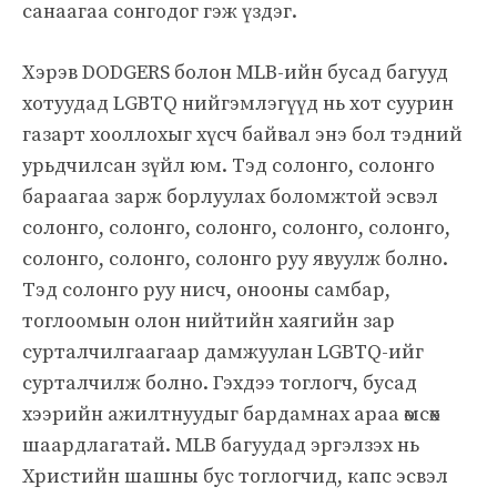
санаагаа сонгодог гэж үздэг.
Хэрэв DODGERS болон MLB-ийн бусад багууд
хотуудад LGBTQ нийгэмлэгүүд нь хот суурин
газарт хооллохыг хүсч байвал энэ бол тэдний
урьдчилсан зүйл юм. Тэд солонго, солонго
бараагаа зарж борлуулах боломжтой эсвэл
солонго, солонго, солонго, солонго, солонго,
солонго, солонго, солонго руу явуулж болно.
Тэд солонго руу нисч, онооны самбар,
тоглоомын олон нийтийн хаягийн зар
сурталчилгаагаар дамжуулан LGBTQ-ийг
сурталчилж болно. Гэхдээ тоглогч, бусад
хээрийн ажилтнуудыг бардамнах араа өмсөх
шаардлагатай. MLB багуудад эргэлзэх нь
Христийн шашны бус тоглогчид, капс эсвэл