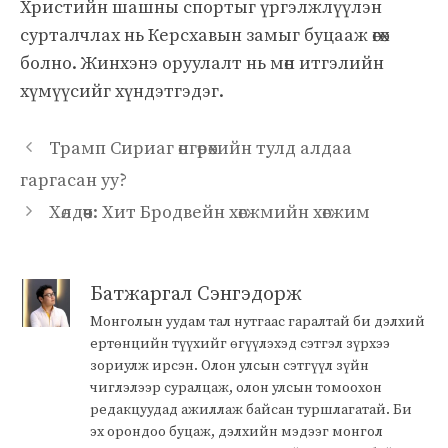
Христийн шашны спортыг үргэлжлүүлэн
сурталчлах нь Керсхавын замыг буцааж өгөх
болно. Жинхэнэ оруулалт нь мөн итгэлийн
хүмүүсийг хүндэтгэдэг.
Трамп Сириаг өнгөрөхийн тулд алдаа
гаргасан уу?
Хөлдөөч: Хит Бродвейн хөгжмийн хөгжим
Батжаргал Сэнгэдорж
Монголын уудам тал нутгаас гаралтай би дэлхий
ертөнцийн түүхийг өгүүлэхэд сэтгэл зүрхээ
зориулж ирсэн. Олон улсын сэтгүүл зүйн
чиглэлээр суралцаж, олон улсын томоохон
редакцуудад ажиллаж байсан туршлагатай. Би
эх орондоо буцаж, дэлхийн мэдээг монгол