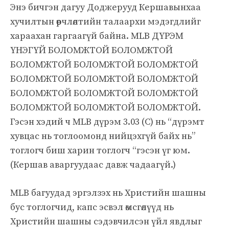
Энэ бичгэн дагуу Доджерууд Кершавынхаа
хучилтын өөрчлөлтийн талаархи мэдэгдлийг
хараахан гаргаагүй байна. MLB ДҮРЭМ
ҮНЭГҮЙ БОЛОМЖТОЙ БОЛОМЖТОЙ
БОЛОМЖТОЙ БОЛОМЖТОЙ БОЛОМЖТОЙ
БОЛОМЖТОЙ БОЛОМЖТОЙ БОЛОМЖТОЙ
БОЛОМЖТОЙ БОЛОМЖТОЙ БОЛОМЖТОЙ
БОЛОМЖТОЙ БОЛОМЖТОЙ БОЛОМЖТОЙ.
Гэсэн хэдий ч MLB дүрэм 3.03 (C) нь “дүрэмт
хувцас нь тоглоомонд нийцэхгүй байх нь”
тоглогч биш харин тоглогч “гэсэн үг юм.
(Кершав аваргуудаас давж чадаагүй.)
MLB багуудад эргэлзэх нь Христийн шашны
бус тоглогчид, капс эсвэл өмсгөлүүд нь
Христийн шашны сэдэвчилсэн үйл явдлыг