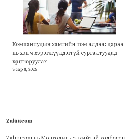
Компаниудын хамгийн том алдаа: дараа
нь хэн ч хэрэгжүүлдэггүй сургалтуудад
хөрөнгө оруулах
8 сар 8, 2026
Zaluucom
Zaluucom нь Монголыг дэлхийтэй холбосон,