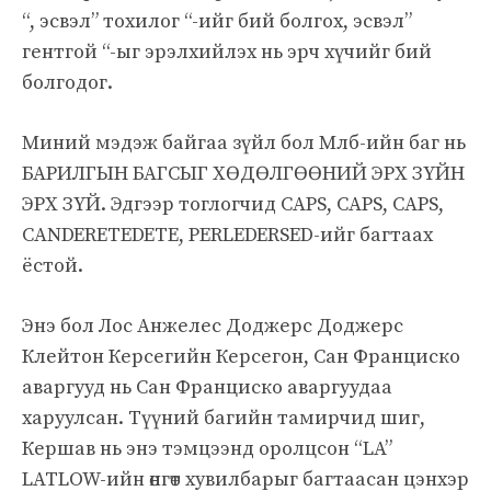
“, эсвэл” тохилог “-ийг бий болгох, эсвэл”
гентгой “-ыг эрэлхийлэх нь эрч хүчийг бий
болгодог.
Миний мэдэж байгаа зүйл бол Млб-ийн баг нь
БАРИЛГЫН БАГСЫГ ХӨДӨЛГӨӨНИЙ ЭРХ ЗҮЙН
ЭРХ ЗҮЙ. Эдгээр тоглогчид CAPS, CAPS, CAPS,
CANDERETEDETE, PERLEDERSED-ийг багтаах
ёстой.
Энэ бол Лос Анжелес Доджерс Доджерс
Клейтон Керсегийн Керсегон, Сан Франциско
аваргууд нь Сан Франциско аваргуудаа
харуулсан. Түүний багийн тамирчид шиг,
Кершав нь энэ тэмцээнд оролцсон “LA”
LATLOW-ийн өнгөт хувилбарыг багтаасан цэнхэр