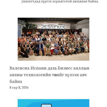
уншигчдад хүргэх зорилготой ажиллаж байна.
Валенсиа Испани дахь Бизнес аяллын
анхны технологийн төвийг хүлээн авч
байна
8 сар 8, 2026