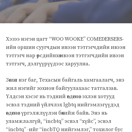
Хэзээ нэгэн цагт “WOO WOOKE” COMEDERSERS-
ийн оршин суугчдын ивээн тэтгэгчдийн ивээн
тэтгэгч нар өөрсдийнхөө ивээн тэтгэгчдийн ивээн
тэтгэгч, дэлгүүрүүдээс харуулна.
Зөвхөн нэг баг, Техасын байгаль хамгаалагч, энэ
жил нэгийг зохион байгуулахаас татгалзав.
Үлдсэн хэсэг нь тэдний өвдөгнөөс эхлэн хотууд
эсвэл тэдний үйлчлэх lgbtq нийгэмлэгүүдэд
өвдөгнөөс үргэлжлүүлэн бөхийж байв. Энэ нь
уламжлалгүй, “incbtq” эсвэл “хүйс”, эсвэл
“incbtq” -ийг “incbTQ нийгэмлэг,” тохилог бус