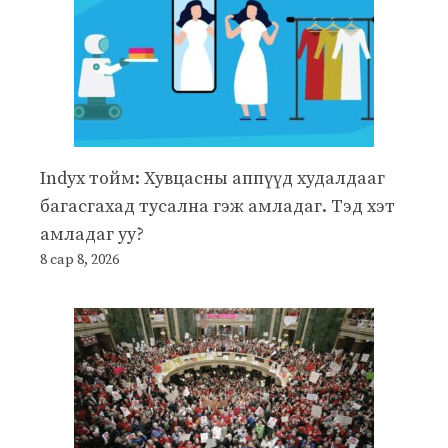
Indyx тойм: Хувцасны аппүүд худалдааг
багасгахад тусална гэж амладаг. Тэд хэт
амладаг уу?
8 сар 8, 2026