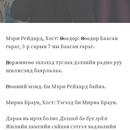
Мэри Рейдард, Хост: Өнөөдөр: Өнөөдөр Баасан
гараг, 3-р сарын 7-ны Баасан гараг.
Өдөржингөө эхлэхэд туслах дэлхийн радио руу
шилжсэнд баярлалаа.
Өглөөний мэнд. Би Мэри Рейхард байна.
Мирна Браун, Хост: Тэгээд би Мирна Браун.
Дараа нь ирэх болно
Дэлхий ба бүх зүйл
:
Жилийн хамгийн сайхан сэтгэл хөдлөлийн