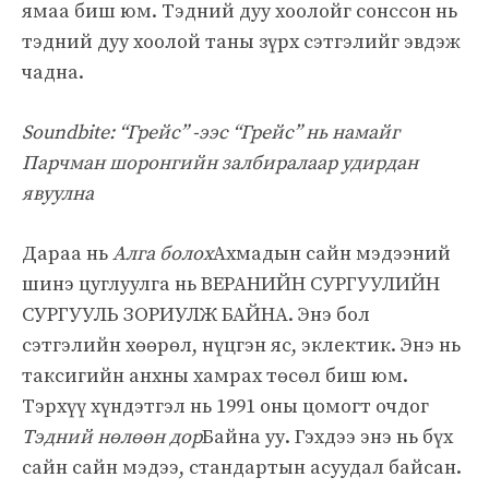
ямаа биш юм. Тэдний дуу хоолойг сонссон нь
тэдний дуу хоолой таны зүрх сэтгэлийг эвдэж
чадна.
Soundbite: “Грейс” -ээс “Грейс” нь намайг
Парчман шоронгийн залбиралаар удирдан
явуулна
Дараа нь
Алга болох
Ахмадын сайн мэдээний
шинэ цуглуулга нь ВЕРАНИЙН СУРГУУЛИЙН
СУРГУУЛЬ ЗОРИУЛЖ БАЙНА. Энэ бол
сэтгэлийн хөөрөл, нүцгэн яс, эклектик. Энэ нь
таксигийн анхны хамрах төсөл биш юм.
Тэрхүү хүндэтгэл нь 1991 оны цомогт очдог
Тэдний нөлөөн дор
Байна уу. Гэхдээ энэ нь бүх
сайн сайн мэдээ, стандартын асуудал байсан.