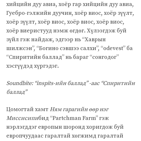
хийцийн дуу авиа, хоёр гар хийцийн дуу авиа,
Гуебро-гэлжийн дуучин, хоёр виос, хоёр зүүлт,
хоёр зүүлт, хоёр виос, хоёр виос, хоёр виос,
хоёр виеристууд нэмж өгдөг. Хүлээгдэж буй
зүйл гэж найдаж, эдгээр нь “Хаврын
шилжсэн”, “Богино сэвшээ салхи”, “odevest” ба
“Спиритийн баллад” нь бараг “сонгодог”
хэсгүүдэд хүргэдэг.
Soundbite: “inspits-ийн баллад” -аас “Спиритийн
баллад”
Цомогтай хамт
Ням гарагийн өөр нэг
Миссисипи
бид “Partchman Farm” гэж
нэрлэгддэг европын шоронд хоригдож буй
европчуудаас гаралтай хөгжимд гаралтай