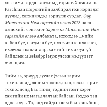
хөгжимд гардаг хөгжимд гардаг. Хөгжим нь
Parchman шоронгийн залбирал гэж нэрлэдэг
дуучид, хөгжимчдэд зориулж сурдаг.
Өөр
Миссисипи Ням гарагийн өглөө
2023 насны
өмнөхийг сонгодог
Зарим нь
Миссисипи Ням
гарагийн өглөө
Албаната, ихэнхдээ 13-ийн
албан бус, нэгдмэл бус, ихэвчлэн каплагаар,
ихэвчлэн каплагаар, хамгийн их аюулгүй
байдлын Mississippi муж улсын мэдүүлэгт
оролцогч.
Тийм ээ, эрчүүд дуулах (эсвэл зарим
тохиолдолд, зарим тохиолдолд, эсвэл зарим
тохиолдолд Бас тийм, тэдний гэмт хэрэг
хамгийн их магадлалтай байсан. Гэхдээ тэд
одоо ч хүн. Тэдэнд сайдын яам бол хонь биш,