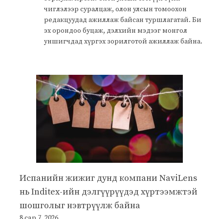
чиглэлээр суралцаж, олон улсын томоохон
редакцуудад ажиллаж байсан туршлагатай. Би
эх орондоо буцаж, дэлхийн мэдээг монгол
уншигчдад хүргэх зорилготой ажиллаж байна.
Испанийн жижиг дунд компани NaviLens
нь Inditex-ийн дэлгүүрүүдэд хүртээмжтэй
шошголыг нэвтрүүлж байна
8 сар 7, 2026