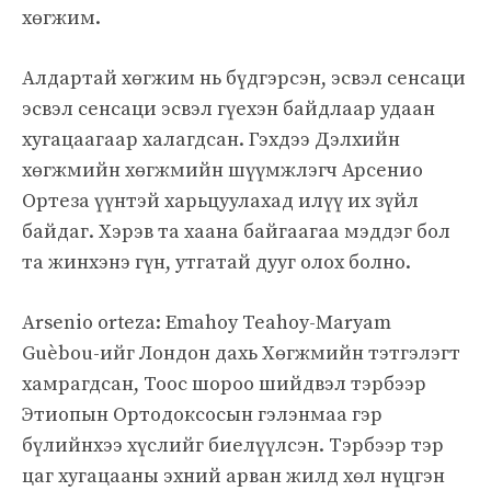
хөгжим.
Алдартай хөгжим нь бүдгэрсэн, эсвэл сенсаци
эсвэл сенсаци эсвэл гүехэн байдлаар удаан
хугацаагаар халагдсан. Гэхдээ Дэлхийн
хөгжмийн хөгжмийн шүүмжлэгч Арсенио
Ортеза үүнтэй харьцуулахад илүү их зүйл
байдаг. Хэрэв та хаана байгаагаа мэддэг бол
та жинхэнэ гүн, утгатай дууг олох болно.
Arsenio orteza: Emahoy Teahoy-Maryam
Guèbou-ийг Лондон дахь Хөгжмийн тэтгэлэгт
хамрагдсан, Тоос шороо шийдвэл тэрбээр
Этиопын Ортодоксосын гэлэнмаа гэр
бүлийнхээ хүслийг биелүүлсэн. Тэрбээр тэр
цаг хугацааны эхний арван жилд хөл нүцгэн