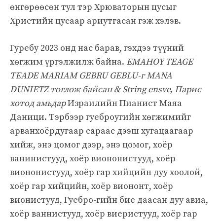
өнгөрөөсөн тул тэр Хрюваторын цусыг
Христийн цусаар ариутгасан гэж хэлэв.
Гуребу 2023 онд нас барав, гэхдээ түүний
хөгжим үргэлжилж байна.
EMAHOY TEAGE
TEADE MARIAM GEBRU GEBLU-г MANA
DUNIETZ тоглож байсан
& String ensve, Парис
хотод амьдар
Израилийн Пианист Маяа
Даници. Тэрбээр гуеброугийн хөгжимийг
арванхоёрдугаар сараас дээш хугацаагаар
хийж, энэ цомог дээр, энэ цомог, хоёр
ванинистууд, хоёр виононистууд, хоёр
виононистууд, хоёр гар хийцийн дуу хоолой,
хоёр гар хийцийн, хоёр виононт, хоёр
вионистууд, Гуебро-гийн бие даасан дуу авиа,
хоёр ваннистууд, хоёр виеристууд, хоёр гар