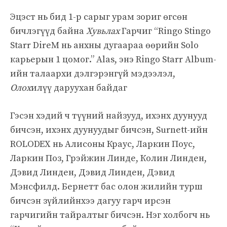
Эцэст нь бид 1-р сарыг урам зориг өгсөн
бичлэгүүд байна
Хувьлах
Гарчиг “Ringo Stingo
Starr DireM нь анхны дугаараа өөрийн Solo
карьерын 1 цомог.” Alas, энэ Ringo Starr Album-
ийн талаархи дэлгэрэнгүй мэдээлэл,
Олох
илүү даруухан байдаг
Гэсэн хэдий ч түүний найзууд, ихэнх дуунууд
бичсэн, ихэнх дуунуудыг бичсэн, Surnett-ийн
ROLODEX нь Алисоны Краус, Ларкин Поус,
Ларкин Поз, Грэйжин Линде, Колин Линден,
Дэвид Линден, Дэвид Линден, Дэвид
Мэнсфилд. Бернетт бас олон жилийн турш
бичсэн зүйлийнхээ дагуу гарч ирсэн
гарчигийн тайралтыг бичсэн. Нэг холбогч нь