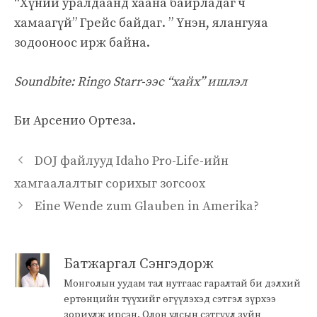
“Хүний уралдаанд хаана байрладаг ч
хамаагүй” Грейс байдаг. ” Үнэн, ялангуяа
зодооноос ирж байна.
Soundbite: Ringo Starr-ээс “хайх” ишлэл
Би Арсенио Ортеза.
DOJ файлууд Idaho Pro-Life-ийн
хамгаалалтыг сорихыг зогсоох
Eine Wende zum Glauben in Amerika?
Батжаргал Сэнгэдорж
Монголын уудам тал нутгаас гаралтай би дэлхий
ертөнцийн түүхийг өгүүлэхэд сэтгэл зүрхээ
зориулж ирсэн. Олон улсын сэтгүүл зүйн