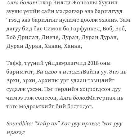
Алга болох
Сохор Вилли Жонсоны Хуучин
зууны үеийн сайн мэдээгээр энэ барилгууд
“гээд энэ барилгыг нулимс цоолж эхэлнэ. Зам
дагуу бид бас Симон ба Гарфункел, Боб, Боб,
Боб Дрилан, Диече, Дуран, Дуран Дуран,
Дуран Дуран, Ханан, Ханан,
Тафф, түүний үйлдвэрлэгчид 2018 оны
баримтат,
Би одоо ч итгэдэг
Байна уу. Энэ нь
Архи, архи, архины урт удаан тэмцлийг
судалж үзсэн. Нэг төрлийн хоцрогдсон дуу
чимээ гэж сонссон,
Алга болох
Материал нь
төгс мэдрэмжийг бий болгодог.
Soundbite: “Хайр нь” Хот руу ирэхэд “хот руу
ирэхэд