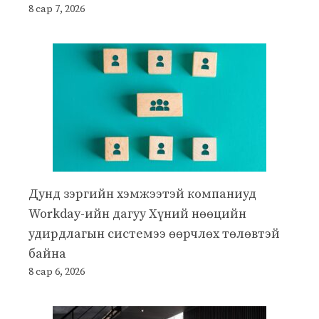
8 сар 7, 2026
Дунд зэргийн хэмжээтэй компаниуд
Workday-ийн дагуу Хүний нөөцийн
удирдлагын системээ өөрчлөх төлөвтэй
байна
8 сар 6, 2026