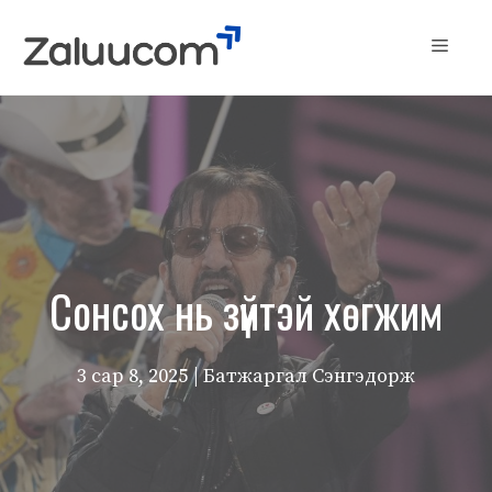
Skip
to
Menu
content
Сонсох нь зүйтэй хөгжим
3 сар 8, 2025
| Батжаргал Сэнгэдорж