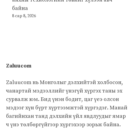
байна
8 сар 8, 2026
Zaluucom
Zaluucom нь Монголыг дэлхийтэй холбосон,
чанартай мэдээллийг үнэгүй хүргэх таны эх
сурвалж юм. Бид үнэн бодит, цаг үеэ олсон
мэдээг хүн бүрт хүртээмжтэй хүргэдэг. Манай
багийнхан танд дэлхийн үйл явдлуудыг ямар
ч үнэ төлбөргүйгээр хүргэхээр зорьж байна.