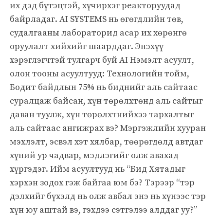
их дэд бүтэцтэй, хүчирхэг реакторуудад
байрладаг. AI SYSTEMS нь өгөгдлийн төв,
судалгааны лабораторид асар их хөрөнгө
оруулалт хийхийг шаарддаг. Энэхүү
хэрэглэгчтэй тулгарч буй AI Нэмэлт асуулт,
олон тооны асуултууд: Технологийн тойм,
Бодит байдлын 75% нь биднийг аль сайтаас
суралцаж байсан, хүн төрөлхтөнд аль сайтыг
даван туулж, хүн төрөлхтнийхээ тархалтыг
аль сайтаас ангижрах вэ? Мэргэжлийн хууран
мэхлэлт, эсвэл хэт хялбар, төөрөгдөлд автдаг
хүний ур чадвар, мэдлэгийг олж авахад
хүргэдэг. Ийм асуултууд нь “Бид Хятадыг
хэрхэн зодох гэж байгаа юм бэ? Тэрээр “тэр
дэлхийг бүхэлд нь олж авбал энэ нь хүнээс тэр
хүн юу аштай вэ, гэхдээ сэтгэлээ алддаг уу?”