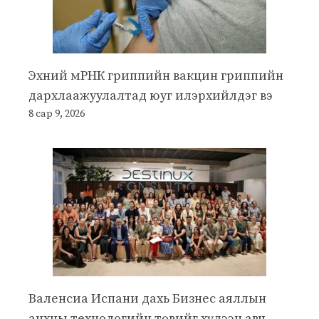
Эхний мРНК гриппийн вакцин гриппийн
дархлаажуулалтад юуг илэрхийлдэг вэ
8 сар 9, 2026
Валенсиа Испани дахь Бизнес аяллын
анхны технологийн төвийг хүлээн авч