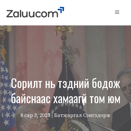
Skip
to
Menu
content
Сорилт нь тэдний бодож
байснаас хамаагүй том юм
8 сар 3, 2025
| Батжаргал Сэнгэдорж