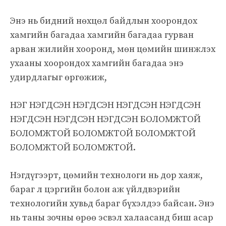
Энэ нь бидний нөхцөл байдлын хоорондох
хамгийн багадаа хамгийн багадаа гурван
арван жилийн хооронд, мөн цөмийн шинжлэх
ухааны хоорондох хамгийн багадаа энэ
удирдлагыг өргөжиж,
НЭГ НЭГДСЭН НЭГДСЭН НЭГДСЭН НЭГДСЭН
НЭГДСЭН НЭГДСЭН НЭГДСЭН БОЛОМЖТОЙ
БОЛОМЖТОЙ БОЛОМЖТОЙ БОЛОМЖТОЙ
БОЛОМЖТОЙ БОЛОМЖТОЙ.
Нэгдүгээрт, цөмийн технологи нь дор хаяж,
бараг л цэргийн болон аж үйлдвэрийн
технологийн хувьд бараг бүхэлдээ байсан. Энэ
нь таны зочны өрөө эсвэл халаасанд биш асар