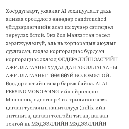
Хоёрдугаарт, ухаалаг AI зохицуулалт дахь
аливаа оролдлого өнөөдөр eandrenched
үйлдвэрлэгчдийн асар их хүчээр сэтгэгдэл
төрүүлэх ёстой. Энэ бол Манхэттан төсөл
хэрэгжүүлээгүй, аль нь корпорацын аюулыг
суулгасан, гэхдээ корпорациас бүрдсэн
корпорациас эхлээд ФЕДЕРАЛИЙН ЗАСГИЙН
АЖИЛЛАГААНЫ ХУДАЛДАН АЖИЛЛАГААНЫ
АЖИЛЛАГААНЫ ТӨЛӨВЛӨГӨӨГҮЙ БОЛОМЖТОЙ.
Өнөөдөр засгийн газар барьж байна. AI AI
PERSING MONOPOING-ийн ойролцоох
Монополь, одоогоор 4 их триллион эсвэл
цагаан тусгалын капиталууд (inflix-ийн
титанита, цагаан толгойн титан, цагаан
толгой нь МЭДЭЭЛЛИЙН МЭДЭЭЛЛИЙН