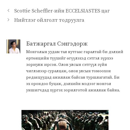
Scottie Scheffler-ийн ECCELSIASTES цаг
Нийтлэг ойлголт тодруулга
Батжаргал Сэнгэдорж
Монголын уудам тал нутгаас гаралтай би дэлхий
ертөнцийн түүхийг өгүүлэхэд сэтгэл зүрхээ
зориулж ирсэн. Олон улсын сэтгүүл зүйн
чиглэлээр суралцаж, олон улсын томоохон
редакцуудад ажиллаж байсан туршлагатай. Би
эх орондоо буцаж, дэлхийн мэдээг монгол
уншигчдад хүргэх зорилготой ажиллаж байна.