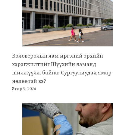
Боловсролын яам иргэний эрхийн
хэрэгжилтийг Шүүхийн яаманд
шилжүүлж байна: Сургуулиудад ямар
нөлөөтэй вэ?
8 сар 9, 2026