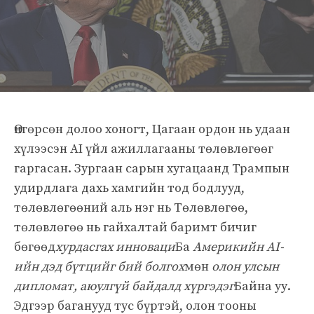
Өнгөрсөн долоо хоногт, Цагаан ордон нь удаан
хүлээсэн AI үйл ажиллагааны төлөвлөгөөг
гаргасан. Зургаан сарын хугацаанд Трампын
удирдлага дахь хамгийн тод бодлууд,
төлөвлөгөөний аль нэг нь Төлөвлөгөө,
төлөвлөгөө нь гайхалтай баримт бичиг
бөгөөд
хурдасгах инноваци
Ба
Америкийн AI-
ийн дэд бүтцийг бий болгох
мөн
олон улсын
дипломат, аюулгүй байдалд хүргэдэг
Байна уу.
Эдгээр баганууд тус бүртэй, олон тооны