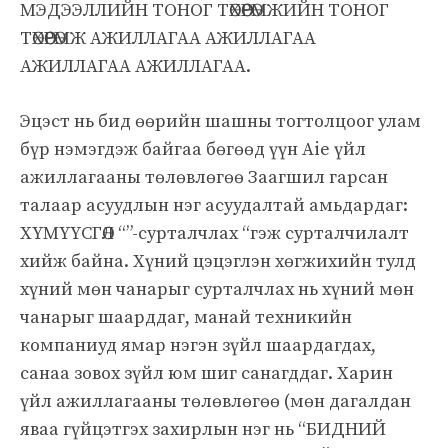
МЭДЭЭЛЛИЙН ТОНОГ ТӨХӨӨРӨМЖИЙН ТОНОГ
ТӨХӨӨРӨМЖ АЖИЛЛАГАА АЖИЛЛАГАА
АЖИЛЛАГАА АЖИЛЛАГАА.
Эцэст нь бид өөрийн шашны тогтолцоог улам
бүр нэмэгдэж байгаа бөгөөд үүн Aie үйл
ажиллагааны төлөвлөгөө Заагшил гарсан
талаар асуудлын нэг асуудалтай амьдардаг:
ХҮМҮҮСГӨЛ “”-сурталчлах “гэж сурталчилалт
хийж байна. Хүний цэцэглэн хөгжихийн тулд
хүний мөн чанарыг сурталчлах нь хүний мөн
чанарыг шаарддаг, манай техникийн
компаниуд ямар нэгэн зүйл шаардагдах,
санаа зовох зүйл юм шиг санагддаг. Харин
үйл ажиллагааны төлөвлөгөө (мөн дагалдан
яваа гүйцэтгэх захирлын нэг нь “БИДНИЙ