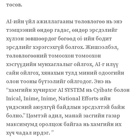
төсөв.
AI-ийн үйл ажиллагааны төлөвлөгөө нь энэ
тэмцээний өндөр гадас, өндөр эрсдэлийг
хүлээн зөвшөөрдөг бөгөөд oi-ийн бодит
эрсдлийг хэрэгсэхгүй болгох. Жишээлбэл,
төлөвлөгөөний томоохон томоохон
хэсгүүдийн мунхаглалыг ойлгох, AI-г илүү
сайн ойлгох, хянахын тулд миний одоогийн
олон тооны бүтээлийг ойлгодог. Энэ нь
“хамгийн хүчирхэг AI SYSTEM нь Cyibate болон
Inical, Inime, Inime, National Efforts-ийн
үндэсний аюулгүй байдлын эрсдэлтэй байж
болно.” Цөмтэй адил, манай засгийн газар
максимумд оролцож байгаа нь хамгийн их
хүч чадал ирдэг. ”