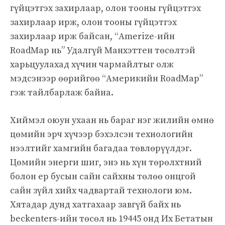
гүйцэтгэх захирлаар, олон тооны гүйцэтгэх
захирлаар ирж, олон тооны гүйцэтгэх
захирлаар ирж байсан, “Amerize-ийн
RoadMap нь” Удалгүй Манхэттен төсөлтэй
харьцуулахад хүчин чармайлтыг олж
мэдсэнээр өөрийгөө “Америкийн RoadMap”
гэж тайлбарлаж байна.
Хиймэл оюун ухаан нь бараг нэг жилийн өмнө
цөмийн эрч хүчээр бэхэлсэн технологийн
нээлтийг хамгийн багадаа төвлөрүүлдэг.
Цөмийн энерги шиг, энэ нь хүн төрөлхтний
болон ер бусын сайн сайхны төлөө онцгой
сайн зүйл хийх чадвартай технологи юм.
Хятадар дунд хатгахаар завгүй байх нь
beckenters-ийн төсөл нь 19445 онд Их Бетатын