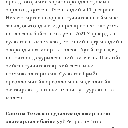
оролдлого, амиа хорлох оролдлого, амиа
хорлоход хүргэсэн. Гэсэн хэдий ч 11-р сараас
Нихээс гаргасан өөр нэг судалгаа нь ийм мэс
засал, өвчтөнд антидепреспреспестенс үүсэхэд
нотлогдож байсан гэж үзсэн. 2021 Харвардын
судалгаа нь мэс засал, сэтгэцийн эрүүл мэндийн
хоорондын хамаарлыг олсон. Үүний зэрэгцээ,
нотолгоонд суурилсан нийгэмлэг нь Шведийн
хийсэн судалгаагаар хийгдсэн ижил
нэхэмжлэл гаргасан. Судалгаа бүрийн
өрсөлдөгчдийн өрсөлдөгч нь мэдээллийн
хязгаарлалт, шинжилгээнд тулгуурлан олж
мэдсэн.
Саяхны Техасын судалгаанд ямар нэгэн
хязгаарлалт байна уу?
Ретроспектив