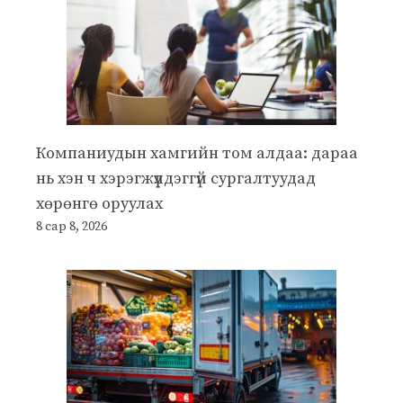
Компаниудын хамгийн том алдаа: дараа
нь хэн ч хэрэгжүүлдэггүй сургалтуудад
хөрөнгө оруулах
8 сар 8, 2026