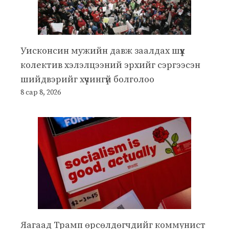
Уисконсин мужийн давж заалдах шүүх
колектив хэлэлцээний эрхийг сэргээсэн
шийдвэрийг хүчингүй болголоо
8 сар 8, 2026
Яагаад Трамп өрсөлдөгчдийг коммунист