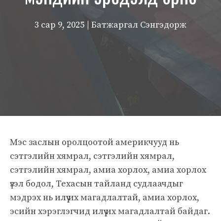
3 сар 9, 2025
| Батжаргал Сэнгэдорж
Мэс заслын оролцоотой америкчууд нь
сэтгэлийн хямрал, сэтгэлийн хямрал,
сэтгэлийн хямрал, амиа хорлох, амиа хорлох
үзэл бодол, Техасын тайланд судлаачдыг
мэдрэх нь илүү их магадлалтай, амиа хорлох,
эсийн хэрэглэгчид илүү их магадлалтай байдаг.