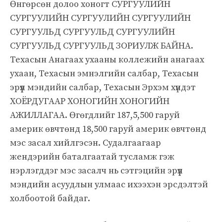
Өнгөрсөн долоо хоногт СУРГУУЛИЙН
СУРГУУЛИЙН СУРГУУЛИЙН СУРГУУЛИЙН
СУРГУУЛЬД СУРГУУЛЬД СУРГУУЛИЙН
СУРГУУЛЬД СУРГУУЛЬД ЗОРИУЛЖ БАЙНА.
Техасын Анагаах ухааны коллежийн анагаах
ухаан, Техасын эмнэлгийн салбар, Техасын
эрүүл мэндийн салбар, Техасын Эрхэм хүндэт
ХОЁРДУГААР ХОНОГИЙН ХОНОГИЙН
АЖИЛЛАГАА. Өгөгдлийг 187,5,500 гаруй
америк өвчтөнд 18,500 гаруй америк өвчтөнд
мэс засал хийлгэсэн. Судалгаагаар
жендэрийн баталгаатай тусламж гэж
нэрлэгддэг мэс засалч нь сэтгэцийн эрүүл
мэндийн асуудлын улмаас ихээхэн эрсдэлтэй
холбоотой байдаг.