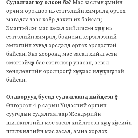
Судалгааг юу олсон бэ?
Мэс заслын үзмийн
орчим оролцоо нь сэтгэлийн хямралд өртөх
магадлалаас хоёр дахин их байсан;
Эмэгтэйлэг мэс засал хийлгэсэн хүмүүс нь
сэтгэлийн хямрал, бодисын хэрэглээний
эмгэгийн хувьд эрсдэлд өртөх эрсдэлтэй
байсан. Энэ хооронд мэс засал хийлгэсэн
эмэгтэйчүүд бас сэтгэлээр унасан, эсвэл
хөндлөнгийн оролцоогүй хүмүүсээс илүү түгшүүртэй
байсан.
Олдворууд бусад судалгаанд нийцсэн үү?
Өнгөрсөн 4-р сарын Үндэсний оршин
суугчдын судалгаагаар Жендэрийн
шилжилтийн мэс засал хийлгэсэн хүмүүс хүйсийн
шилжилтийн мэс засал, амиа хорлох