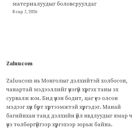
материалуудыг боловсруулдаг
8 сар 7, 2026
Zaluucom
Zaluucom нь Монголыг дэлхийтэй холбосон,
чанартай мэдээллийг үнэгүй хүргэх таны эх
сурвалж юм. Бид үнэн бодит, цаг үеэ олсон
мэдээг хүн бүрт хүртээмжтэй хүргэдэг. Манай
багийнхан танд дэлхийн үйл явдлуудыг ямар ч
үнэ төлбөргүйгээр хүргэхээр зорьж байна.