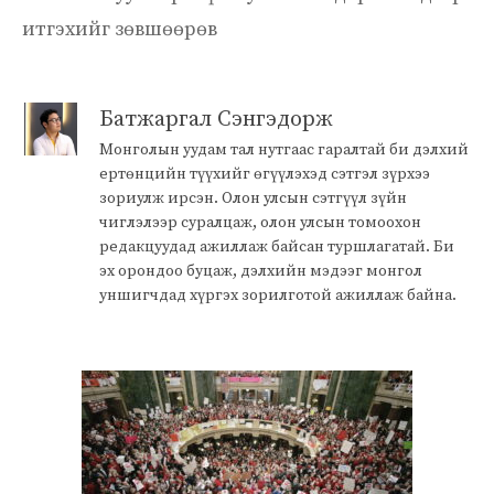
итгэхийг зөвшөөрөв
Батжаргал Сэнгэдорж
Монголын уудам тал нутгаас гаралтай би дэлхий
ертөнцийн түүхийг өгүүлэхэд сэтгэл зүрхээ
зориулж ирсэн. Олон улсын сэтгүүл зүйн
чиглэлээр суралцаж, олон улсын томоохон
редакцуудад ажиллаж байсан туршлагатай. Би
эх орондоо буцаж, дэлхийн мэдээг монгол
уншигчдад хүргэх зорилготой ажиллаж байна.