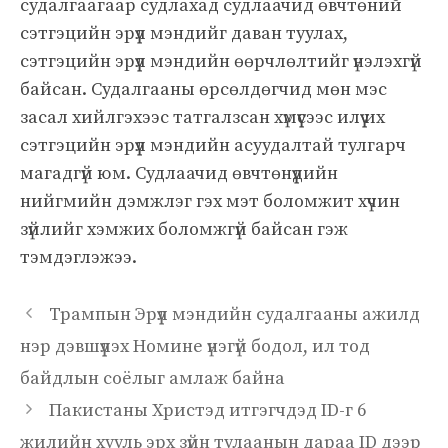
судалгаагаар судлахад судлаачид өвчтөний
сэтгэцийн эрүүл мэндийг даван туулах,
сэтгэцийн эрүүл мэндийн өөрчлөлтийг үнэлэхгүй
байсан. Судалгааны өрсөлдөгчид мөн мэс
засал хийлгэхээс татгалзсан хүмүүсээс илүү их
сэтгэцийн эрүүл мэндийн асуудалтай тулгарч
магадгүй юм. Судлаачид өвчтөнүүдийн
нийгмийн дэмжлэг гэх мэт боломжит хүчин
зүйлийг хэмжих боломжгүй байсан гэж
тэмдэглэжээ.
Трампын Эрүүл мэндийн судалгааны ажилд
нэр дэвшүүлэх Номине үнэгүй бодол, ил тод
байдлын соёлыг амлаж байна
Пакистаны Христэд итгэгчдэд ID-г 6
жилийн хууль эрх зүйн тулаанын дараа ID дээр