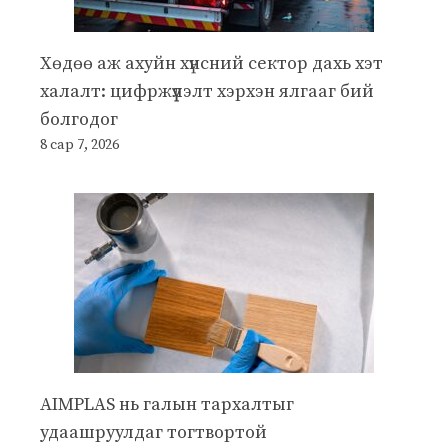
Хөдөө аж ахуйн хүнсний сектор дахь хэт
халалт: цифржүүлэлт хэрхэн ялгааг бий
болгодог
8 сар 7, 2026
AIMPLAS нь галын тархалтыг
удаашруулдаг тогтвортой