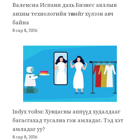
Валенсиа Испани дахь Бизнес аяллын
анхны технологийн төвийг хүлээн авч
байна
8 сар 8, 2026
Indyx тойм: Хувцасны аппүүд худалдааг
багасгахад тусална гэж амладаг. Тэд хэт
амладаг уу?
8 сар 8, 2026