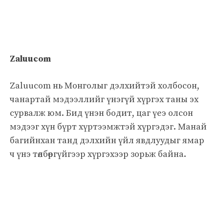
Zaluucom
Zaluucom нь Монголыг дэлхийтэй холбосон,
чанартай мэдээллийг үнэгүй хүргэх таны эх
сурвалж юм. Бид үнэн бодит, цаг үеэ олсон
мэдээг хүн бүрт хүртээмжтэй хүргэдэг. Манай
багийнхан танд дэлхийн үйл явдлуудыг ямар
ч үнэ төлбөргүйгээр хүргэхээр зорьж байна.