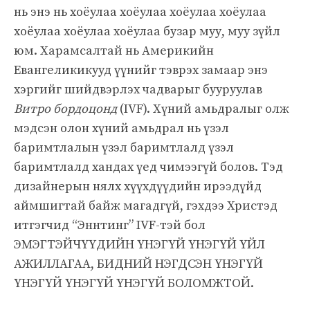
нь энэ нь хоёулаа хоёулаа хоёулаа хоёулаа
хоёулаа хоёулаа хоёулаа бузар муу, муу зүйл
юм. Харамсалтай нь Америкийн
Евангеликикууд үүнийг тэврэх замаар энэ
хэргийг шийдвэрлэх чадварыг бууруулав
Витро бордоцонд
(IVF). Хүний амьдралыг олж
мэдсэн олон хүний ​​амьдрал нь үзэл
баримтлалын үзэл баримтлалд үзэл
баримтлалд хандах үед чимээгүй болов. Тэд
дизайнерын нялх хүүхдүүдийн ирээдүйд
аймшигтай байж магадгүй, гэхдээ Христэд
итгэгчид “Эннтинг” IVF-тэй бол
ЭМЭГТЭЙЧҮҮДИЙН ҮНЭГҮЙ ҮНЭГҮЙ ҮЙЛ
АЖИЛЛАГАА, БИДНИЙ НЭГДСЭН ҮНЭГҮЙ
ҮНЭГҮЙ ҮНЭГҮЙ ҮНЭГҮЙ БОЛОМЖТОЙ.