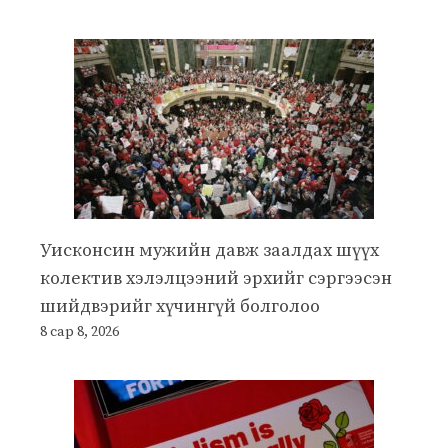
Уисконсин мужийн давж заалдах шүүх
колектив хэлэлцээний эрхийг сэргээсэн
шийдвэрийг хүчингүй болголоо
8 сар 8, 2026