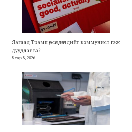
Яагаад Трамп өрсөлдөгчдийг коммунист гэж
дууддаг вэ?
8 сар 8, 2026