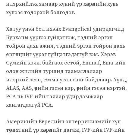
илэрхийлэх замаар хүний ​​үр хөврөлийн хувь
хүнээс тодорхой болгодог.
Хатуу үнэн бол ихэнх Evangelical удирдагчид
Бурханы үүргээ гүйцэтгэж, тэдний эргэн
тойрон дахь ажил, тэдний эргэн тойрон дахь
ертөнцийг үүрэг гүйцэтгэдэггүй юм. Хэрэв
Сүмийн хэлж байгаох ёстой, Emmaf, Ema-ийн
олон жилийн туршид таамаглалаар
илэрхийлсэн, Эмма усан санг байдлаар. Үүнд,
ALAS, AAS, өөрийн гэсэн нэр, өөрийн гэсэн нэртэй,
PCA нь IVF-ийн талаар удирдамжаар
хангагдаагүй PCA.
Америкийн Еврелийн энтеррикизмийг хүн
төрөлхтний үр хөврөлийг дагаж, IVF-ийн IVF-ийн