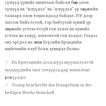
сүмүүд үүнийг ашиглаж байсан бөгөөд олон
сүмүүд нь “илүүдэл” нь “илүүдэл” үр хөврөлийн
талаарх олон тохиолдолд байдаг. IVF дээр
зогсож байх ёстой, тэр байтугай хүний ​​үр
хөврөлийг устгах ёсгүй гэж хэлэх нь хүнийг
устгах нь хэцүү, зовлонтой гэж хэлдэг. Гэхдээ
энэ эрсдэл нь зөвхөн Есүсийн брэндийн
нийгмийн клуб болж хувирах болно.
Их Британийн дээд шүүх шүүмжлэлтэй
хүүхдүүдийн эцэг эхчүүдэд gag захиалгыг
өргөжүүлдэг
Trump beschreibt das Evangelium in der
heiligen Woche Botschaft