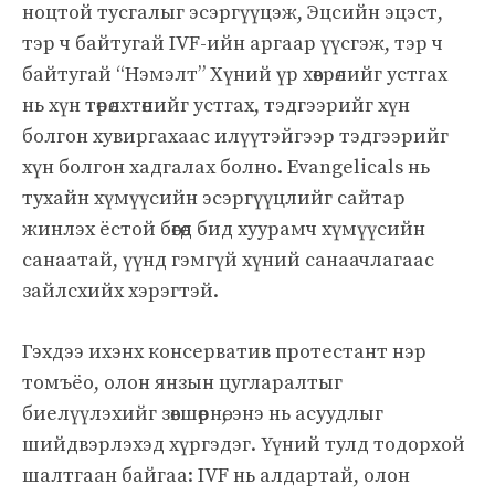
ноцтой тусгалыг эсэргүүцэж, Эцсийн эцэст,
тэр ч байтугай IVF-ийн аргаар үүсгэж, тэр ч
байтугай “Нэмэлт” Хүний үр хөврөлийг устгах
нь хүн төрөлхтөнийг устгах, тэдгээрийг хүн
болгон хувиргахаас илүүтэйгээр тэдгээрийг
хүн болгон хадгалах болно. Evangelicals нь
тухайн хүмүүсийн эсэргүүцлийг сайтар
жинлэх ёстой бөгөөд бид хуурамч хүмүүсийн
санаатай, үүнд гэмгүй хүний ​​санаачлагаас
зайлсхийх хэрэгтэй.
Гэхдээ ихэнх консерватив протестант нэр
томъёо, олон янзын цугларалтыг
биелүүлэхийг зөвшөөрнө, энэ нь асуудлыг
шийдвэрлэхэд хүргэдэг. Үүний тулд тодорхой
шалтгаан байгаа: IVF нь алдартай, олон