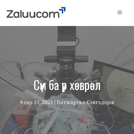
Skip
to
Menu
content
Сүм ба үр хөврөл
4 сар 19, 2025
| Батжаргал Сэнгэдорж