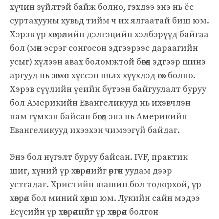
хүчин зүйлтэй байж болно, гэхдээ энэ нь ёс
суртахууны хувьд тийм ч их ялгаатай биш юм.
Хэрэв үр хөврөлийн дэлгэцийн хэлбэрүүд байгаа
бол (мөн эсрэг сонгосон эдгээрээс дараагийн
усыг) хүлээн авах боломжтой бөгөөд эдгээр шинэ
аргууд нь зөвхөн хүссэн нялх хүүхдэд өгөх болно.
Хэрэв сүүлийн үеийн бүтээн байгуулалт буруу
бол Америкийн Евангеликууд нь ихэвчлэн
нам гүмхэн байсан бөгөөд энэ нь Америкийн
Евангеликууд ихээхэн чимээгүй байдаг.
Энэ бол нүгэлт буруу байсан. IVF, практик
шиг, хүний ​​үр хөврөлийг өргөн уудам дээр
устгадаг. Христийн шашин бол тодорхой, үр
хөврөл бол миний хөрш юм. Лукийн сайн мэдээ
Есүсийн үр хөврөлийг үр хөврөл болгон