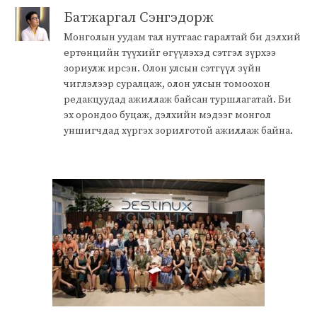
Батжаргал Сэнгэдорж
Монголын уудам тал нутгаас гаралтай би дэлхий
ертөнцийн түүхийг өгүүлэхэд сэтгэл зүрхээ
зориулж ирсэн. Олон улсын сэтгүүл зүйн
чиглэлээр суралцаж, олон улсын томоохон
редакцуудад ажиллаж байсан туршлагатай. Би
эх орондоо буцаж, дэлхийн мэдээг монгол
уншигчдад хүргэх зорилготой ажиллаж байна.