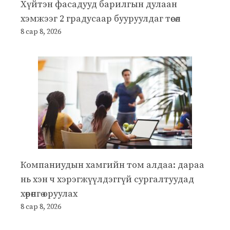
Хүйтэн фасадууд барилгын дулаан
хэмжээг 2 градусаар бууруулдаг төсөл
8 сар 8, 2026
Компаниудын хамгийн том алдаа: дараа
нь хэн ч хэрэгжүүлдэггүй сургалтуудад
хөрөнгө оруулах
8 сар 8, 2026