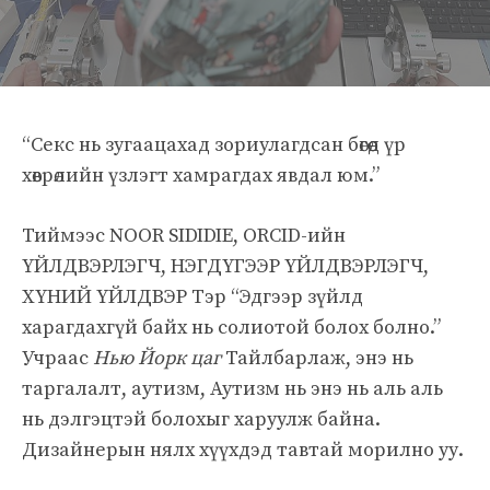
“Секс нь зугаацахад зориулагдсан бөгөөд үр
хөврөлийн үзлэгт хамрагдах явдал юм.”
Тиймээс NOOR SIDIDIE, ORCID-ийн
ҮЙЛДВЭРЛЭГЧ, НЭГДҮГЭЭР ҮЙЛДВЭРЛЭГЧ,
ХҮНИЙ ҮЙЛДВЭР Тэр “Эдгээр зүйлд
харагдахгүй байх нь солиотой болох болно.”
Учраас
Нью Йорк цаг
Тайлбарлаж, энэ нь
таргалалт, аутизм, Аутизм нь энэ нь аль аль
нь дэлгэцтэй болохыг харуулж байна.
Дизайнерын нялх хүүхдэд тавтай морилно уу.