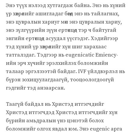
Энэ түүх нэлээд хутгагдаж байна. Энэ нь хүний
​​үр хөврөлийг ашигладаг бөгөөд энэ нь тайлагнах,
энэ цувралын хариуг мөн энэ цувралын хариу,
энэ зүлгүүрийн зүүн ертөнцөд тэр ч байтугай
энгийн ертөнцөд асуудал үүсгэдэг. Хэдийгээр
тэд хүний ​​үр хөврөлийг хүн шиг харахаас
татгалздаг. Тэдгээр нь eugenicatic Emiency-
ийн эрч хүчийг эрэлхийлэх боломжийн
талаар эргэлзээтэй байдаг. IVF үйлдвэрлэл нь
бүрэн зохицуулагдаагүй, тооцоологдоогүй
гэдгийг тэд анзаарсан.
Таагүй байдал нь Христэд итгэгчдийг
Христэд итгэгчдэд Христэд итгэгчдийг хүн
бүрийн амьдралын үнэ цэнэтэй болох
боломжийг олгох явдал юм. Энэ eugenic арга