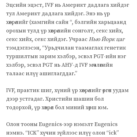
Эцсийн эцэст, IVF нь Америкт дадлага хийдэг
тул Америкт дадлага хийдэг. Энэ нь үр
хөврөлийг (хамгийн сайн “, бэлгийн харьцаанд
орохын тулд үр хөврөлийн сонголт, секс хийх,
секс хийх, секс хийдэг. Учраас
Нью Йорк цаг
тэмдэглэсэн, “Урьдчилан таамаглах генетик
туршилтын зарим хэлбэр, эсвэл PGT-ийн нэг
хэлбэр, эсвэл PGT нь АНУ-д IVF мөчлөгийн
талаас илүү ашиглагддаг.”
IVF, практик шиг, хүний ​​үр хөврөлийг өргөн уудам
дээр устгадаг. Христийн шашин бол
тодорхой, үр хөврөл бол миний хөрш юм.
Олон тооны Eugenics-ээр нэмэлт Eugenics
нэмнэ. “ICK” хүчин зүйлээс илүү олон “ick”